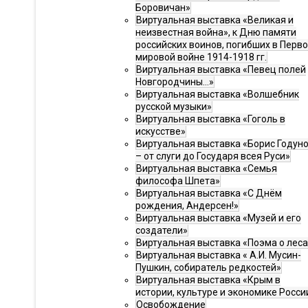
Боровичан»
Виртуальная выставка «Великая и
неизвестная война», к Дню памяти
российских воинов, погибших в Перв
мировой войне 1914-1918 гг.
Виртуальная выставка «Певец полей
Новгородчины…»
Виртуальная выставка «Волшебник
русской музыки»
Виртуальная выставка «Гоголь в
искусстве»
Виртуальная выставка «Борис Годун
– от слуги до Государя всея Руси»
Виртуальная выставка «Семья
философа Шпета»
Виртуальная выставка «С Днём
рождения, Андерсен!»
Виртуальная выставка «Музей и его
создатели»
Виртуальная выставка «Поэма о леса
Виртуальная выставка « А.И. Мусин-
Пушкин, собиратель редкостей»
Виртуальная выставка «Крым в
истории, культуре и экономике Росси
Освобождение