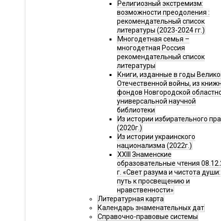
Религиозный экстремизм:
возможности преодоления :
рекомендательный список
литературы (2023-2024 гг.)
Многодетная семья –
многодетная Россия
рекомендательный список
литературы
Книги, изданные в годы Велико
Отечественной войны, из книж
фондов Новгородской областн
универсальной научной
библиотеки
Из истории избирательного пр
(2020г.)
Из истории украинского
национализма (2022г.)
XXIII Знаменские
образовательные чтения 08.12.
г. «Свет разума и чистота души:
путь к просвещению и
нравственности»
Литературная карта
Календарь знаменательных дат
Справочно-правовые системы