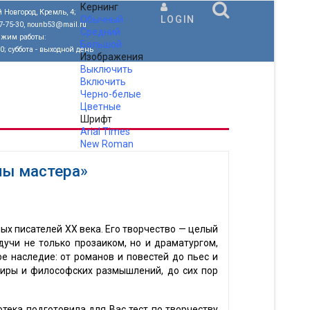
Кернинг
 Новгород, Кремль, 4;
Обычный
LOGIN
77-75-30, nounb53@mail.ru
Средний
ежим работы:
Большой
00; суббота - выходной день
Изображения
Выключить
Включить
Черно-белые
Цветные
Шрифт
Arial
Times
New Roman
.
ны мастера»
ых писателей XX века. Его творчество — целый
дучи не только прозаиком, но и драматургом,
 наследие: от романов и повестей до пьес и
тиры и философских размышлений, до сих пор
тека подготовила для Вас тест по творчеству