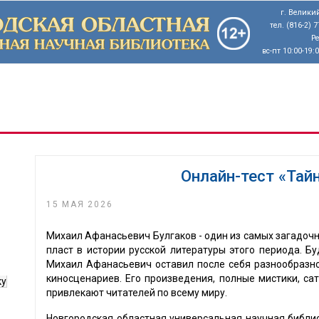
г. Великий
тел. (816-2) 
Р
вс-пт 10:00-19:
Онлайн-тест «Тай
15 МАЯ 2026
Михаил Афанасьевич Булгаков - один из самых загадочн
пласт в истории русской литературы этого периода. Бу
Михаил Афанасьевич оставил после себя разнообразное
киносценариев. Его произведения, полные мистики, са
ку
привлекают читателей по всему миру.
Новгородская областная универсальная научная библио