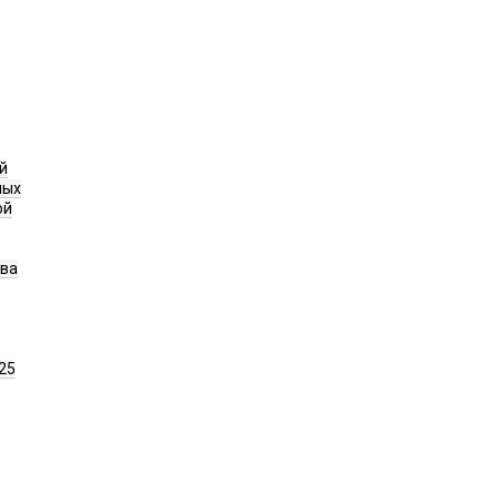
й
ных
ой
ава
25