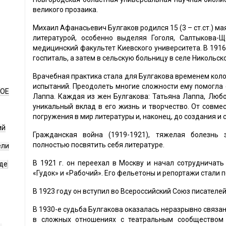
великого прозаика.
Михаил Афанасьевич Булгаков родился 15 (3 – ст.ст.) мая
литературой, особенно выделяя Гоголя, Салтыкова-
медицинский факультет Киевского университета. В 1916
госпиталь, а затем в сельскую больницу в селе Никольск
Врачебная практика стала для Булгакова временем кол
испытаний. Преодолеть многие сложности ему помогла 
НОЕ
Лаппа. Каждая из жен Булгакова: Татьяна Лаппа, Люб
уникальный вклад в его жизнь и творчество. От совме
погружения в мир литературы и, наконец, до создания и 
ий
Гражданская война (1919-1921), тяжелая болезнь 
полностью посвятить себя литературе.
ели
В 1921 г. он переехал в Москву и начал сотрудничать
де
«Гудок» и «Рабочий». Его фельетоны и репортажи стали 
В 1923 году он вступил во Всероссийский Союз писателей
В 1930-е судьба Булгакова оказалась неразрывно связа
в сложных отношениях с театральным сообществом