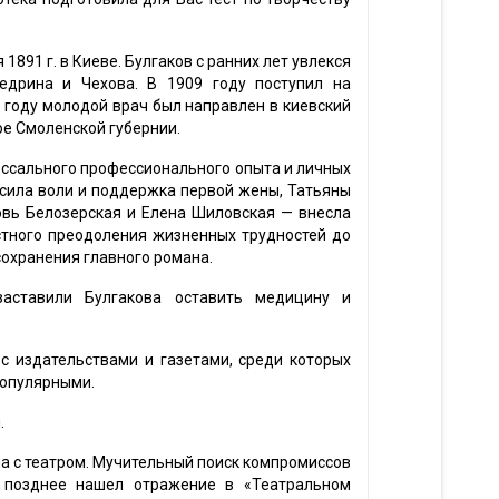
 1891 г. в Киеве. Булгаков с ранних лет увлекся
Щедрина и Чехова. В 1909 году поступил на
 году молодой врач был направлен в киевский
ое Смоленской губернии.
оссального профессионального опыта и личных
сила воли и поддержка первой жены, Татьяны
овь Белозерская и Елена Шиловская — внесла
стного преодоления жизненных трудностей до
сохранения главного романа.
заставили Булгакова оставить медицину и
 с издательствами и газетами, среди которых
популярными.
.
на с театром. Мучительный поиск компромиссов
 позднее нашел отражение в «Театральном