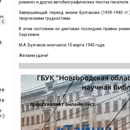
и
романе» и других автобиографических текстах писателя.
Завершающий период жизни Булгакова (1939-1940 гг
е»:
творческими трудностями.
 С.
В этом состоянии он диктовал последние правки рома
Сергеевне.
4-
М.А. Булгаков скончался 10 марта 1940 года.
Желаем удачи!
 в
 в
и
г.)