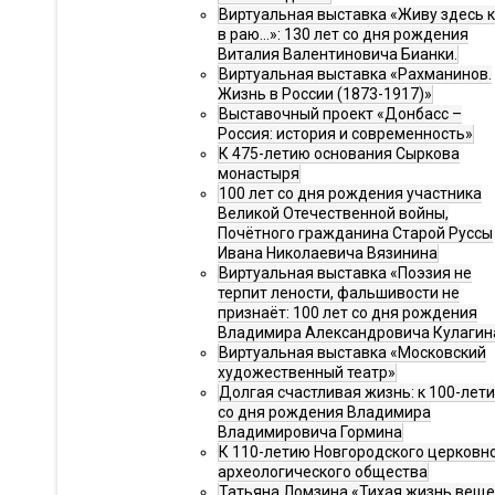
Виртуальная выставка «Живу здесь 
в раю…»: 130 лет со дня рождения
Виталия Валентиновича Бианки.
Виртуальная выставка «Рахманинов.
Жизнь в России (1873-1917)»
Выставочный проект «Донбасс –
Россия: история и современность»
К 475-летию основания Сыркова
монастыря
100 лет со дня рождения участника
Великой Отечественной войны,
Почётного гражданина Старой Руссы
Ивана Николаевича Вязинина
Виртуальная выставка «Поэзия не
терпит лености, фальшивости не
признаёт: 100 лет со дня рождения
Владимира Александровича Кулагин
Виртуальная выставка «Московский
художественный театр»
Долгая счастливая жизнь: к 100-лет
со дня рождения Владимира
Владимировича Гормина
К 110-летию Новгородского церковн
археологического общества
Татьяна Ломзина «Тихая жизнь веще