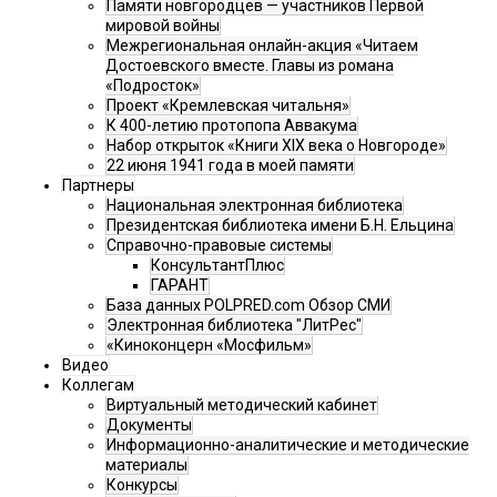
Памяти новгородцев — участников Первой
мировой войны
Межрегиональная онлайн-акция «Читаем
Достоевского вместе. Главы из романа
«Подросток»
Проект «Кремлевская читальня»
К 400-летию протопопа Аввакума
Набор открыток «Книги XIX века о Новгороде»
22 июня 1941 года в моей памяти
Партнеры
Национальная электронная библиотека
Президентская библиотека имени Б.Н. Ельцина
Справочно-правовые системы
КонсультантПлюс
ГАРАНТ
База данных POLPRED.com Обзор СМИ
Электронная библиотека "ЛитРес"
«Киноконцерн «Мосфильм»
Видео
Коллегам
Виртуальный методический кабинет
Документы
Информационно-аналитические и методические
материалы
Конкурсы