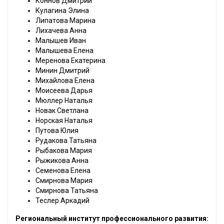
Коннов Дмитрий
Кулагина Элина
Липатова Марина
Лихачева Анна
Малышев Иван
Малышева Елена
Меренова Екатерина
Минин Дмитрий
Михайлова Елена
Моисеева Дарья
Мюллер Наталья
Новак Светлана
Норская Наталья
Путова Юлия
Рудакова Татьяна
Рыбакова Мария
Рыжикова Анна
Семенова Елена
Смирнова Мария
Смирнова Татьяна
Теслер Аркадий
Региональный институт профессионального развития: