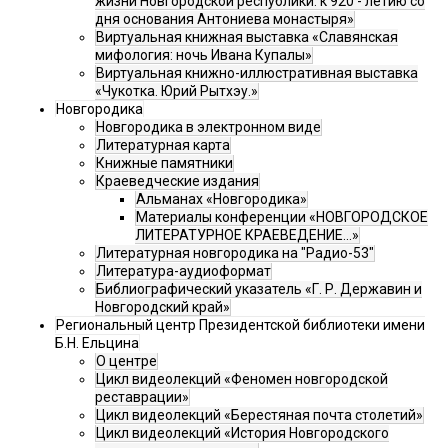
жизни Новгородской республики: к 920 - летию со
дня основания Антониева монастыря»
Виртуальная книжная выставка «Славянская
мифология: ночь Ивана Купалы»
Виртуальная книжно-иллюстративная выставка
«Чукотка. Юрий Рытхэу.»
Новгородика
Новгородика в электронном виде
Литературная карта
Книжные памятники
Краеведческие издания
Альманах «Новгородика»
Материалы конференции «НОВГОРОДСКОЕ
ЛИТЕРАТУРНОЕ КРАЕВЕДЕНИЕ...»
Литературная новгородика на "Радио-53"
Литература-аудиоформат
Библиографический указатель «Г. Р. Державин и
Новгородский край»
Региональный центр Президентской библиотеки имени
Б.Н. Ельцина
О центре
Цикл видеолекций «Феномен новгородской
реставрации»
Цикл видеолекций «Берестяная почта столетий»
Цикл видеолекций «История Новгородского