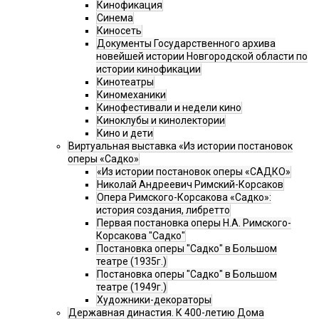
Кинофикация
Синема
Киносеть
Документы Государственного архива
новейшей истории Новгородской области по
истории кинофикации
Кинотеатры
Киномеханики
Кинофестивали и недели кино
Киноклубы и кинолектории
Кино и дети
Виртуальная выставка «Из истории постановок
оперы «Садко»
«Из истории постановок оперы «САДКО»
Николай Андреевич Римский-Корсаков
Опера Римского-Корсакова «Садко»:
история создания, либретто
Первая постановка оперы Н.А. Римского-
Корсакова "Садко"
Постановка оперы "Садко" в Большом
театре (1935г.)
Постановка оперы "Садко" в Большом
театре (1949г.)
Художники-декораторы
Державная династия. К 400-летию Дома