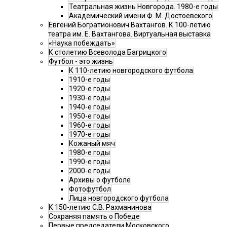
Театральная жизнь Новгорода. 1980-е годы
Академический имени Ф. М. Достоевского
Евгений Богратионович Вахтангов. К 100-летию
театра им. Е. Вахтангова. Виртуальная выставка
«Наука побеждать»
К столетию Всеволода Багрицкого
Футбол - это жизнь
К 110-летию новгородского футбола
1910-е годы
1920-е годы
1930-е годы
1940-е годы
1950-е годы
1960-е годы
1970-е годы
Кожаный мяч
1980-е годы
1990-е годы
2000-е годы
Архивы о футболе
Фотофутбол
Лица новгородского футбола
К 150-летию С.В. Рахманинова
Сохраняя память о Победе
Первые председатели Московского