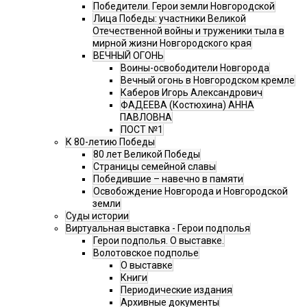
Победители. Герои земли Новгородской
Лица Победы: участники Великой
Отечественной войны и труженики тыла в
мирной жизни Новгородского края
ВЕЧНЫЙ ОГОНЬ
Воины-освободители Новгорода
Вечный огонь в Новгородском кремле
Каберов Игорь Александрович
ФАДЕЕВА (Костюхина) АННА
ПАВЛОВНА
ПОСТ №1
К 80-летию Победы
80 лет Великой Победы
Страницы семейной славы
Победившие – навечно в памяти
Освобождение Новгорода и Новгородской
земли
Суды истории
Виртуальная выставка - Герои подполья
Герои подполья. О выставке.
Волотовское подполье
О выставке
Книги
Периодические издания
Архивные документы