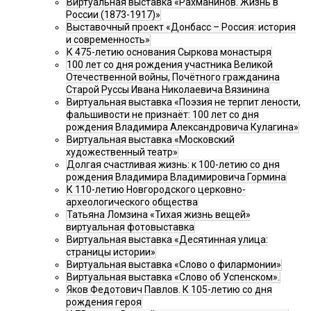
Виртуальная выставка «Рахманинов. Жизнь в
России (1873-1917)»
Выставочный проект «Донбасс – Россия: история
и современность»
К 475-летию основания Сыркова монастыря
100 лет со дня рождения участника Великой
Отечественной войны, Почётного гражданина
Старой Руссы Ивана Николаевича Вязинина
Виртуальная выставка «Поэзия не терпит лености,
фальшивости не признаёт: 100 лет со дня
рождения Владимира Александровича Кулагина»
Виртуальная выставка «Московский
художественный театр»
Долгая счастливая жизнь: к 100-летию со дня
рождения Владимира Владимировича Гормина
К 110-летию Новгородского церковно-
археологического общества
Татьяна Ломзина «Тихая жизнь вещей»
виртуальная фотовыставка
Виртуальная выставка «Десятинная улица:
страницы истории»
Виртуальная выставка «Слово о филармонии»
Виртуальная выставка «Слово об Успенском».
Яков Федотович Павлов. К 105-летию со дня
рождения героя