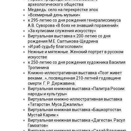
археологического общества
Медведь: село на перекрёстке эпох
«Всемирный день музыки»
к 295-летию со дня рождения генералиссимуса
А.В. Суворова «В боях не знавший поражений»
«За кулисами служения искусству»
Виртуальная выставка к 200-летию со дня
рождения М.Е. Салтыкова-Щедрина
«И раб судьбу благословил»
Нежные и мятежные. Женский портрет в русском
искусстве
к 250-летию со дня рождения художника Василия
Тропинина
Книжно-иллюстративная выставка «Поэт живет
веками…», посвященная 210-летней годовщине
смерти Г. Р. Державина.
Виртуальная книжная выставка «Палитра России:
народы и культуры»
Виртуальная книжно-иллюстративная выставка
«Татарстан. Муса Джалиль»
Виртуальная книжная выставка «Башкортостан.
Мустай Карим.»
Виртуальная книжная выставка «Дагестан. Расул
Гамзатов»
Виртуальная книжная выставка «Садай Владимир