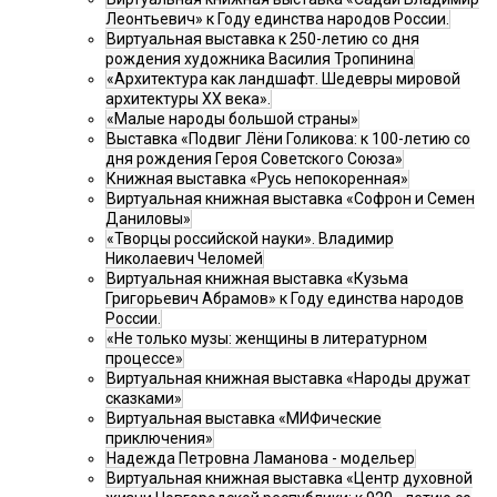
Леонтьевич» к Году единства народов России.
Виртуальная выставка к 250-летию со дня
рождения художника Василия Тропинина
«Архитектура как ландшафт. Шедевры мировой
архитектуры XX века».
«Малые народы большой страны»
Выставка «Подвиг Лёни Голикова: к 100-летию со
дня рождения Героя Советского Союза»
Книжная выставка «Русь непокоренная»
Виртуальная книжная выставка «Софрон и Семен
Даниловы»
«Творцы российской науки». Владимир
Николаевич Челомей
Виртуальная книжная выставка «Кузьма
Григорьевич Абрамов» к Году единства народов
России.
«Не только музы: женщины в литературном
процессе»
Виртуальная книжная выставка «Народы дружат
сказками»
Виртуальная выставка «МИФические
приключения»
Надежда Петровна Ламанова - модельер
Виртуальная книжная выставка «Центр духовной