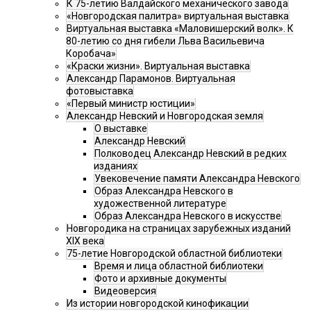
К 75-летию Валдайского механического завода
«Новгородская палитра» виртуальная выставка
Виртуальная выставка «Маловишерский волк». К
80-летию со дня гибели Льва Васильевича
Коробача»
«Краски жизни». Виртуальная выставка
Александр Парамонов. Виртуальная
фотовыставка
«Первый министр юстиции»
Александр Невский и Новгородская земля
О выставке
Александр Невский
Полководец Александр Невский в редких
изданиях
Увековечение памяти Александра Невского
Образ Александра Невского в
художественной литературе
Образ Александра Невского в искусстве
Новгородика на страницах зарубежных изданий
XIX века
75-летие Новгородской областной библиотеки
Время и лица областной библиотеки
Фото и архивные документы
Видеоверсия
Из истории новгородской кинофикации