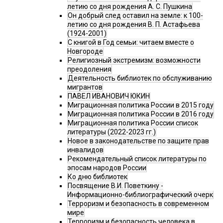
летию со дня рождения А. С. Пушкина
Он добрый след оставил на земле: к 100-
летию со дня рождения В. П. Астафьева
(1924-2001)
С книгой в Год семьи: читаем вместе о
Новгороде
Религиозный экстремизм: возможности
преодоления
Деятельность библиотек по обслуживанию
мигрантов
ПАВЕЛ ИВАНОВИЧ ЮКИН
Миграционная политика России в 2015 году
Миграционная политика России в 2016 году
Миграционная политика России список
литературы (2022-2023 гг.)
Новое в законодательстве по защите прав
инвалидов
Рекомендательный список литературы по
эпосам народов России
Ко дню библиотек
Посвящение В.И. Поветкину -
Информационно-библиографический очерк
Терроризм и безопасность в современном
мире
Терроризм и безопасность человека в