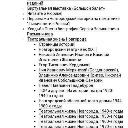
изданий
Виртуальная выставка «Большой балет»
Читайте о Рюрике
Персонажи Новгородской истории на памятнике
"Тысячелетие России"
Усадьба Онег в биографии Сергея Васильевича
Рахманинова
Театральная жизнь Новгорода
Страницы истории
Новгородский театр - век XIX…
Николай Иванович Иванов и Василий
Игнатьевич Живокини
Егор Тихонович Курдюмов
Нил Иванович Мерянский (Богдановский),
Владимир Александрович Кригер, Николай
Иванович Собольщиков-Самарин
Павел Павлович Гайдебуров
ТОР и другие… Из истории театра 1920-
1940-х годов
Новгородский областной театр драмы 1944-
1980-е годы
Театральная жизнь Новгорода. 1940-е годы
Театральная жизнь Новгорода. 1950-е годы
Театральная жизнь Новгорода. 1960-е годы
Театральная жизнь Новгорода. 1970-е годы