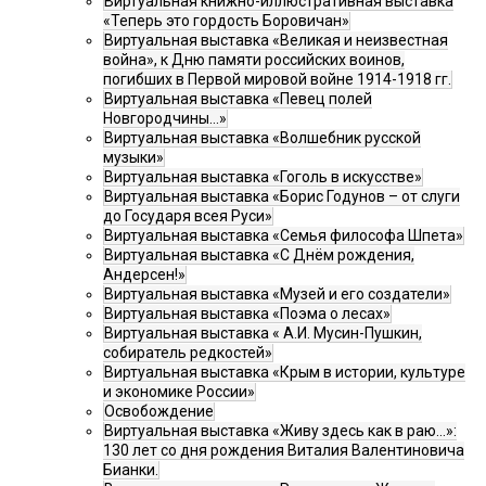
Виртуальная книжно-иллюстративная выставка
«Теперь это гордость Боровичан»
Виртуальная выставка «Великая и неизвестная
война», к Дню памяти российских воинов,
погибших в Первой мировой войне 1914-1918 гг.
Виртуальная выставка «Певец полей
Новгородчины…»
Виртуальная выставка «Волшебник русской
музыки»
Виртуальная выставка «Гоголь в искусстве»
Виртуальная выставка «Борис Годунов – от слуги
до Государя всея Руси»
Виртуальная выставка «Семья философа Шпета»
Виртуальная выставка «С Днём рождения,
Андерсен!»
Виртуальная выставка «Музей и его создатели»
Виртуальная выставка «Поэма о лесах»
Виртуальная выставка « А.И. Мусин-Пушкин,
собиратель редкостей»
Виртуальная выставка «Крым в истории, культуре
и экономике России»
Освобождение
Виртуальная выставка «Живу здесь как в раю…»:
130 лет со дня рождения Виталия Валентиновича
Бианки.