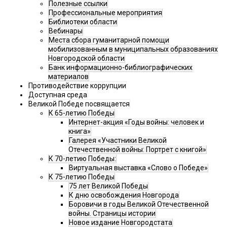
Полезные ссылки
Профессиональные мероприятия
Библиотеки области
Вебинары
Места сбора гуманитарной помощи
мобилизованным в муниципальных образованиях
Новгородской области
Банк информационно-библиографических
материалов
Противодействие коррупции
Доступная среда
Великой Победе посвящается
К 65-летию Победы
Интернет-акция «Годы войны: человек и
книга»
Галерея «Участники Великой
Отечественной войны: Портрет с книгой»
К 70-летию Победы:
Виртуальная выставка «Слово о Победе»
К 75-летию Победы
75 лет Великой Победы
К дню освобождения Новгорода
Боровичи в годы Великой Отечественной
войны. Страницы истории
Новое издание Новгородстата