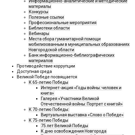
Информационно-аналитические и методические
материалы
Конкурсы
Полезные ссылки
Профессиональные мероприятия
Библиотеки области
Вебинары
Места сбора гуманитарной помощи
мобилизованным в муниципальных образованиях
Новгородской области
Банк информационно-библиографических
материалов
Противодействие коррупции
Доступная среда
Великой Победе посвящается
К 65-летию Победы
Интернет-акция «Годы войны: человек и
книга»
Галерея «Участники Великой
Отечественной войны: Портрет с книгой»
К 70-летию Победы:
Виртуальная выставка «Слово о Победе»
К 75-летию Победы
75 лет Великой Победы
К дню освобождения Новгорода