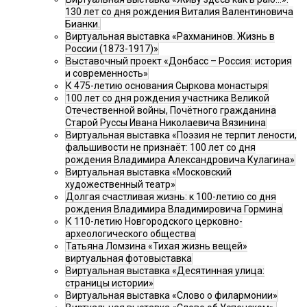
130 лет со дня рождения Виталия Валентиновича
Бианки.
Виртуальная выставка «Рахманинов. Жизнь в
России (1873-1917)»
Выставочный проект «Донбасс – Россия: история
и современность»
К 475-летию основания Сыркова монастыря
100 лет со дня рождения участника Великой
Отечественной войны, Почётного гражданина
Старой Руссы Ивана Николаевича Вязинина
Виртуальная выставка «Поэзия не терпит лености,
фальшивости не признаёт: 100 лет со дня
рождения Владимира Александровича Кулагина»
Виртуальная выставка «Московский
художественный театр»
Долгая счастливая жизнь: к 100-летию со дня
рождения Владимира Владимировича Гормина
К 110-летию Новгородского церковно-
археологического общества
Татьяна Ломзина «Тихая жизнь вещей»
виртуальная фотовыставка
Виртуальная выставка «Десятинная улица:
страницы истории»
Виртуальная выставка «Слово о филармонии»