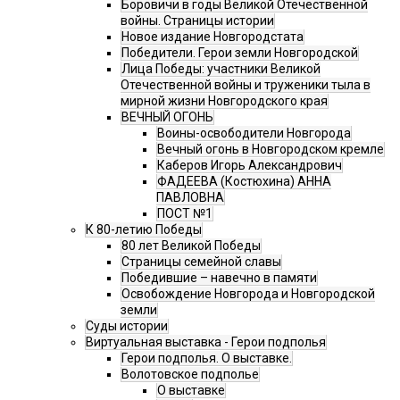
Боровичи в годы Великой Отечественной
войны. Страницы истории
Новое издание Новгородстата
Победители. Герои земли Новгородской
Лица Победы: участники Великой
Отечественной войны и труженики тыла в
мирной жизни Новгородского края
ВЕЧНЫЙ ОГОНЬ
Воины-освободители Новгорода
Вечный огонь в Новгородском кремле
Каберов Игорь Александрович
ФАДЕЕВА (Костюхина) АННА
ПАВЛОВНА
ПОСТ №1
К 80-летию Победы
80 лет Великой Победы
Страницы семейной славы
Победившие – навечно в памяти
Освобождение Новгорода и Новгородской
земли
Суды истории
Виртуальная выставка - Герои подполья
Герои подполья. О выставке.
Волотовское подполье
О выставке