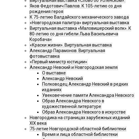
Виртуальная выставка «Слово об Успенском».
Яков Федотович Павлов. К 105-летию со дня
рождения героя
К 75-летию Валдайского механического завода
«Новгородская палитра» виртуальная выставка
Виртуальная выставка «Маловишерский волк». К
80-летию со дня гибели Льва Васильевича
Коробача»
«Краски жизни». Виртуальная выставка
Александр Парамонов. Виртуальная
фотовыставка
«Первый министр юстиции»
Александр Невский и Новгородская земля
О выставке
Александр Невский
Полководец Александр Невский в редких
изданиях
Увековечение памяти Александра Невского
Образ Александра Невского в
художественной литературе
Образ Александра Невского в искусстве
Новгородика на страницах зарубежных изданий
XIX века
75-летие Новгородской областной библиотеки
Время и лица областной библиотеки