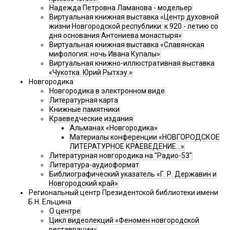
Надежда Петровна Ламанова - модельер
Виртуальная книжная выставка «Центр духовной
жизни Новгородской республики: к 920 - летию со
дня основания Антониева монастыря»
Виртуальная книжная выставка «Славянская
мифология: ночь Ивана Купалы»
Виртуальная книжно-иллюстративная выставка
«Чукотка. Юрий Рытхэу.»
Новгородика
Новгородика в электронном виде
Литературная карта
Книжные памятники
Краеведческие издания
Альманах «Новгородика»
Материалы конференции «НОВГОРОДСКОЕ
ЛИТЕРАТУРНОЕ КРАЕВЕДЕНИЕ...»
Литературная новгородика на "Радио-53"
Литература-аудиоформат
Библиографический указатель «Г. Р. Державин и
Новгородский край»
Региональный центр Президентской библиотеки имени
Б.Н. Ельцина
О центре
Цикл видеолекций «Феномен новгородской
реставрации»