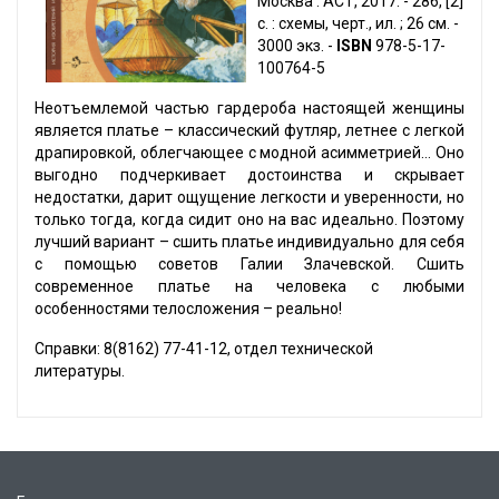
Москва : АСТ, 2017. - 286, [2]
с. : схемы, черт., ил. ; 26 см. -
3000 экз. -
ISBN
978-5-17-
100764-5
Неотъемлемой частью гардероба настоящей женщины
является платье – классический футляр, летнее с легкой
драпировкой, облегчающее с модной асимметрией… Оно
выгодно подчеркивает достоинства и скрывает
недостатки, дарит ощущение легкости и уверенности, но
только тогда, когда сидит оно на вас идеально. Поэтому
лучший вариант – сшить платье индивидуально для себя
с помощью советов Галии Злачевской. Сшить
современное платье на человека с любыми
особенностями телосложения – реально!
Справки: 8(8162) 77-41-12, отдел технической
литературы.