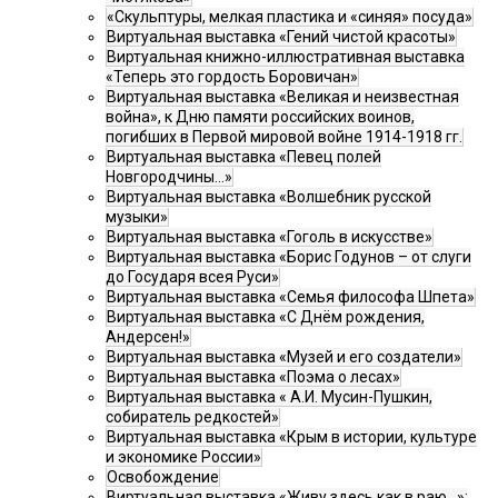
«Скульптуры, мелкая пластика и «синяя» посуда»
Виртуальная выставка «Гений чистой красоты»
Виртуальная книжно-иллюстративная выставка
«Теперь это гордость Боровичан»
Виртуальная выставка «Великая и неизвестная
война», к Дню памяти российских воинов,
погибших в Первой мировой войне 1914-1918 гг.
Виртуальная выставка «Певец полей
Новгородчины…»
Виртуальная выставка «Волшебник русской
музыки»
Виртуальная выставка «Гоголь в искусстве»
Виртуальная выставка «Борис Годунов – от слуги
до Государя всея Руси»
Виртуальная выставка «Семья философа Шпета»
Виртуальная выставка «С Днём рождения,
Андерсен!»
Виртуальная выставка «Музей и его создатели»
Виртуальная выставка «Поэма о лесах»
Виртуальная выставка « А.И. Мусин-Пушкин,
собиратель редкостей»
Виртуальная выставка «Крым в истории, культуре
и экономике России»
Освобождение
Виртуальная выставка «Живу здесь как в раю…»: