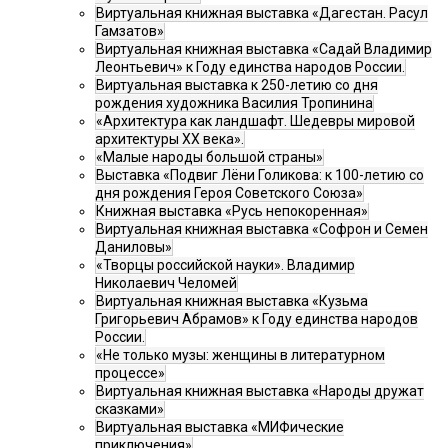
Виртуальная книжная выставка «Дагестан. Расул
Гамзатов»
Виртуальная книжная выставка «Садай Владимир
Леонтьевич» к Году единства народов России.
Виртуальная выставка к 250-летию со дня
рождения художника Василия Тропинина
«Архитектура как ландшафт. Шедевры мировой
архитектуры XX века».
«Малые народы большой страны»
Выставка «Подвиг Лёни Голикова: к 100-летию со
дня рождения Героя Советского Союза»
Книжная выставка «Русь непокоренная»
Виртуальная книжная выставка «Софрон и Семен
Даниловы»
«Творцы российской науки». Владимир
Николаевич Челомей
Виртуальная книжная выставка «Кузьма
Григорьевич Абрамов» к Году единства народов
России.
«Не только музы: женщины в литературном
процессе»
Виртуальная книжная выставка «Народы дружат
сказками»
Виртуальная выставка «МИФические
приключения»