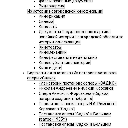
Фото и архивные документы
Видеоверсия
Из истории новгородской кинофикации
Кинофикация
Синема
Киносеть
Документы Государственного архива
новейшей истории Новгородской области по
истории кинофикации
Кинотеатры
Киномеханики
Кинофестивали и недели кино
Киноклубы и кинолектории
Кино и дети
Виртуальная выставка «Из истории постановок
оперы «Садко»
«Из истории постановок оперы «САДКО»
Николай Андреевич Римский-Корсаков
Опера Римского-Корсакова «Садко»:
история создания, либретто
Первая постановка оперы Н.А. Римского-
Корсакова "Садко"
Постановка оперы "Садко" в Большом
театре (1935г.)
Постановка оперы "Садко" в Большом