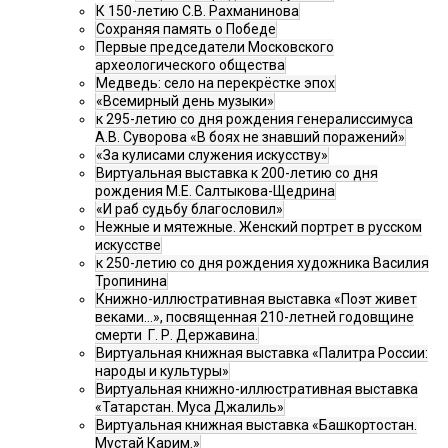
К 150-летию С.В. Рахманинова
Сохраняя память о Победе
Первые председатели Московского
археологического общества
Медведь: село на перекрёстке эпох
«Всемирный день музыки»
к 295-летию со дня рождения генералиссимуса
А.В. Суворова «В боях не знавший поражений»
«За кулисами служения искусству»
Виртуальная выставка к 200-летию со дня
рождения М.Е. Салтыкова-Щедрина
«И раб судьбу благословил»
Нежные и мятежные. Женский портрет в русском
искусстве
к 250-летию со дня рождения художника Василия
Тропинина
Книжно-иллюстративная выставка «Поэт живет
веками…», посвященная 210-летней годовщине
смерти Г. Р. Державина.
Виртуальная книжная выставка «Палитра России:
народы и культуры»
Виртуальная книжно-иллюстративная выставка
«Татарстан. Муса Джалиль»
Виртуальная книжная выставка «Башкортостан.
Мустай Карим.»