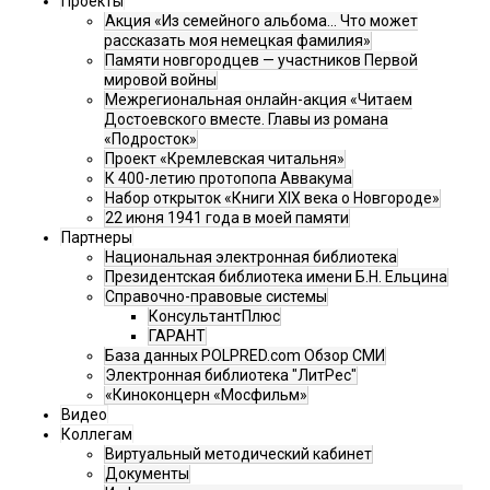
Проекты
Акция «Из семейного альбома... Что может
рассказать моя немецкая фамилия»
Памяти новгородцев — участников Первой
мировой войны
Межрегиональная онлайн-акция «Читаем
Достоевского вместе. Главы из романа
«Подросток»
Проект «Кремлевская читальня»
К 400-летию протопопа Аввакума
Набор открыток «Книги XIX века о Новгороде»
22 июня 1941 года в моей памяти
Партнеры
Национальная электронная библиотека
Президентская библиотека имени Б.Н. Ельцина
Справочно-правовые системы
КонсультантПлюс
ГАРАНТ
База данных POLPRED.com Обзор СМИ
Электронная библиотека "ЛитРес"
«Киноконцерн «Мосфильм»
Видео
Коллегам
Виртуальный методический кабинет
Документы