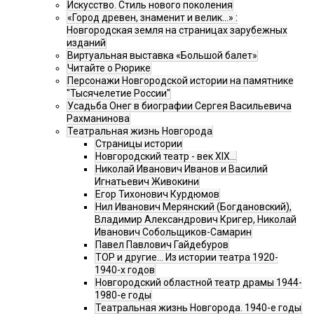
Искусство. Стиль нового поколения
«Город древен, знаменит и велик…» :
Новгородская земля на страницах зарубежных
изданий
Виртуальная выставка «Большой балет»
Читайте о Рюрике
Персонажи Новгородской истории на памятнике
"Тысячелетие России"
Усадьба Онег в биографии Сергея Васильевича
Рахманинова
Театральная жизнь Новгорода
Страницы истории
Новгородский театр - век XIX…
Николай Иванович Иванов и Василий
Игнатьевич Живокини
Егор Тихонович Курдюмов
Нил Иванович Мерянский (Богдановский),
Владимир Александрович Кригер, Николай
Иванович Собольщиков-Самарин
Павел Павлович Гайдебуров
ТОР и другие… Из истории театра 1920-
1940-х годов
Новгородский областной театр драмы 1944-
1980-е годы
Театральная жизнь Новгорода. 1940-е годы