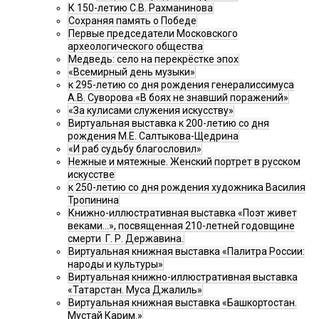
К 150-летию С.В. Рахманинова
Сохраняя память о Победе
Первые председатели Московского
археологического общества
Медведь: село на перекрёстке эпох
«Всемирный день музыки»
к 295-летию со дня рождения генералиссимуса
А.В. Суворова «В боях не знавший поражений»
«За кулисами служения искусству»
Виртуальная выставка к 200-летию со дня
рождения М.Е. Салтыкова-Щедрина
«И раб судьбу благословил»
Нежные и мятежные. Женский портрет в русском
искусстве
к 250-летию со дня рождения художника Василия
Тропинина
Книжно-иллюстративная выставка «Поэт живет
веками…», посвященная 210-летней годовщине
смерти Г. Р. Державина.
Виртуальная книжная выставка «Палитра России:
народы и культуры»
Виртуальная книжно-иллюстративная выставка
«Татарстан. Муса Джалиль»
Виртуальная книжная выставка «Башкортостан.
Мустай Карим.»