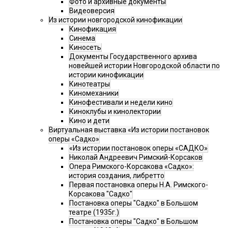
Фото и архивные документы
Видеоверсия
Из истории новгородской кинофикации
Кинофикация
Синема
Киносеть
Документы Государственного архива
новейшей истории Новгородской области по
истории кинофикации
Кинотеатры
Киномеханики
Кинофестивали и недели кино
Киноклубы и кинолектории
Кино и дети
Виртуальная выставка «Из истории постановок
оперы «Садко»
«Из истории постановок оперы «САДКО»
Николай Андреевич Римский-Корсаков
Опера Римского-Корсакова «Садко»:
история создания, либретто
Первая постановка оперы Н.А. Римского-
Корсакова "Садко"
Постановка оперы "Садко" в Большом
театре (1935г.)
Постановка оперы "Садко" в Большом