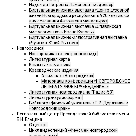
Надежда Петровна Ламанова - модельер
Виртуальная книжная выставка «Центр духовной
жизни Новгородской республики: к 920 - летию со
дня основания Антониева монастыря»
Виртуальная книжная выставка «Славянская
мифология: ночь Ивана Купалы»
Виртуальная книжно-иллюстративная выставка
«Чукотка. Юрий Рытхэу.»
Новгородика
Новгородика в электронном виде
Литературная карта
Книжные памятники
Краеведческие издания
Альманах «Новгородика»
Материалы конференции «НОВГОРОДСКОЕ
ЛИТЕРАТУРНОЕ КРАЕВЕДЕНИЕ...»
Литературная новгородика на "Радио-53"
Литература-аудиоформат
Библиографический указатель «Г. Р. Державин и
Новгородский край»
Региональный центр Президентской библиотеки имени
Б.Н. Ельцина
О центре
Цикл видеолекций «Феномен новгородской
реставрации»