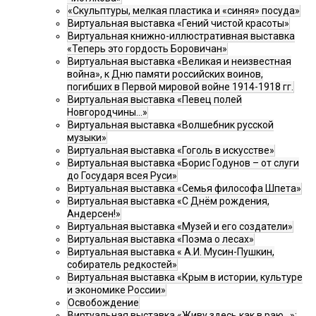
«Скульптуры, мелкая пластика и «синяя» посуда»
Виртуальная выставка «Гений чистой красоты»
Виртуальная книжно-иллюстративная выставка
«Теперь это гордость Боровичан»
Виртуальная выставка «Великая и неизвестная
война», к Дню памяти российских воинов,
погибших в Первой мировой войне 1914-1918 гг.
Виртуальная выставка «Певец полей
Новгородчины…»
Виртуальная выставка «Волшебник русской
музыки»
Виртуальная выставка «Гоголь в искусстве»
Виртуальная выставка «Борис Годунов – от слуги
до Государя всея Руси»
Виртуальная выставка «Семья философа Шпета»
Виртуальная выставка «С Днём рождения,
Андерсен!»
Виртуальная выставка «Музей и его создатели»
Виртуальная выставка «Поэма о лесах»
Виртуальная выставка « А.И. Мусин-Пушкин,
собиратель редкостей»
Виртуальная выставка «Крым в истории, культуре
и экономике России»
Освобождение
Виртуальная выставка «Живу здесь как в раю…»: