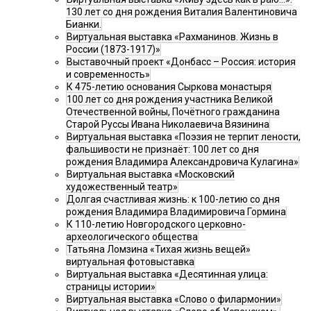
130 лет со дня рождения Виталия Валентиновича
Бианки.
Виртуальная выставка «Рахманинов. Жизнь в
России (1873-1917)»
Выставочный проект «Донбасс – Россия: история
и современность»
К 475-летию основания Сыркова монастыря
100 лет со дня рождения участника Великой
Отечественной войны, Почётного гражданина
Старой Руссы Ивана Николаевича Вязинина
Виртуальная выставка «Поэзия не терпит лености,
фальшивости не признаёт: 100 лет со дня
рождения Владимира Александровича Кулагина»
Виртуальная выставка «Московский
художественный театр»
Долгая счастливая жизнь: к 100-летию со дня
рождения Владимира Владимировича Гормина
К 110-летию Новгородского церковно-
археологического общества
Татьяна Ломзина «Тихая жизнь вещей»
виртуальная фотовыставка
Виртуальная выставка «Десятинная улица:
страницы истории»
Виртуальная выставка «Слово о филармонии»