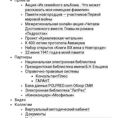
Проекты
Акция «Из семейного альбома... Что может
рассказать моя немецкая фамилия»
Памяти новгородцев — участников Первой
мировой войны
Межрегиональная онлайн-акция «Читаем
Достоевского вместе. Главы из романа
«Подросток»
Проект «Кремлевская читальня»
К 400-летию протопопа Аввакума
Набор открыток «Книги XIX века о Новгороде»
22 июня 1941 года в моей памяти
Партнеры
Национальная электронная библиотека
Президентская библиотека имени Б.Н. Ельцина
Справочно-правовые системы
КонсультантПлюс
ГАРАНТ
База данных POLPRED.com Обзор СМИ
Электронная библиотека "ЛитРес"
«Киноконцерн «Мосфильм»
Видео
Коллегам
Виртуальный методический кабинет
Документы