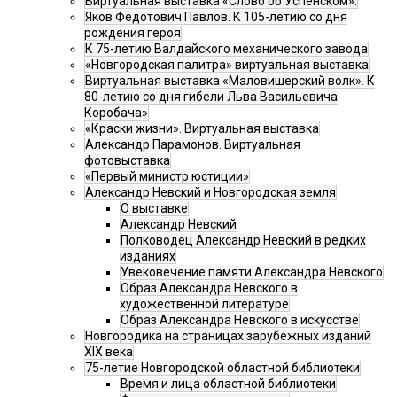
Виртуальная выставка «Слово об Успенском».
Яков Федотович Павлов. К 105-летию со дня
рождения героя
К 75-летию Валдайского механического завода
«Новгородская палитра» виртуальная выставка
Виртуальная выставка «Маловишерский волк». К
80-летию со дня гибели Льва Васильевича
Коробача»
«Краски жизни». Виртуальная выставка
Александр Парамонов. Виртуальная
фотовыставка
«Первый министр юстиции»
Александр Невский и Новгородская земля
О выставке
Александр Невский
Полководец Александр Невский в редких
изданиях
Увековечение памяти Александра Невского
Образ Александра Невского в
художественной литературе
Образ Александра Невского в искусстве
Новгородика на страницах зарубежных изданий
XIX века
75-летие Новгородской областной библиотеки
Время и лица областной библиотеки