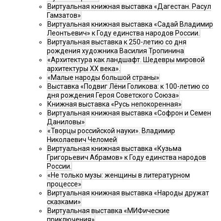
Виртуальная книжная выставка «Дагестан. Расул
Гамзатов»
Виртуальная книжная выставка «Садай Владимир
Леонтьевич» к Году единства народов России.
Виртуальная выставка к 250-летию со дня
рождения художника Василия Тропинина
«Архитектура как ландшафт. Шедевры мировой
архитектуры XX века».
«Малые народы большой страны»
Выставка «Подвиг Лёни Голикова: к 100-летию со
дня рождения Героя Советского Союза»
Книжная выставка «Русь непокоренная»
Виртуальная книжная выставка «Софрон и Семен
Даниловы»
«Творцы российской науки». Владимир
Николаевич Челомей
Виртуальная книжная выставка «Кузьма
Григорьевич Абрамов» к Году единства народов
России.
«Не только музы: женщины в литературном
процессе»
Виртуальная книжная выставка «Народы дружат
сказками»
Виртуальная выставка «МИФические
приключения»