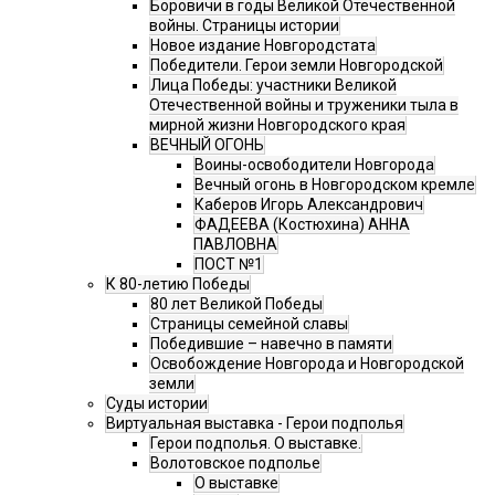
Боровичи в годы Великой Отечественной
войны. Страницы истории
Новое издание Новгородстата
Победители. Герои земли Новгородской
Лица Победы: участники Великой
Отечественной войны и труженики тыла в
мирной жизни Новгородского края
ВЕЧНЫЙ ОГОНЬ
Воины-освободители Новгорода
Вечный огонь в Новгородском кремле
Каберов Игорь Александрович
ФАДЕЕВА (Костюхина) АННА
ПАВЛОВНА
ПОСТ №1
К 80-летию Победы
80 лет Великой Победы
Страницы семейной славы
Победившие – навечно в памяти
Освобождение Новгорода и Новгородской
земли
Суды истории
Виртуальная выставка - Герои подполья
Герои подполья. О выставке.
Волотовское подполье
О выставке