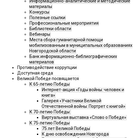
Информационно-аналитические и методические
материалы
Конкурсы
Полезные ссылки
Профессиональные мероприятия
Библиотеки области
Вебинары
Места сбора гуманитарной помощи
мобилизованным в муниципальных образованиях
Новгородской области
Банк информационно-библиографических
материалов
Противодействие коррупции
Доступная среда
Великой Победе посвящается
К 65-летию Победы
Интернет-акция «Годы войны: человек и
книга»
Галерея «Участники Великой
Отечественной войны: Портрет с книгой»
К 70-летию Победы:
Виртуальная выставка «Слово о Победе»
К 75-летию Победы
75 лет Великой Победы
К дню освобождения Новгорода