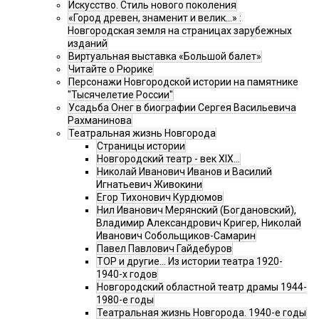
Искусство. Стиль нового поколения
«Город древен, знаменит и велик…» :
Новгородская земля на страницах зарубежных
изданий
Виртуальная выставка «Большой балет»
Читайте о Рюрике
Персонажи Новгородской истории на памятнике
"Тысячелетие России"
Усадьба Онег в биографии Сергея Васильевича
Рахманинова
Театральная жизнь Новгорода
Страницы истории
Новгородский театр - век XIX…
Николай Иванович Иванов и Василий
Игнатьевич Живокини
Егор Тихонович Курдюмов
Нил Иванович Мерянский (Богдановский),
Владимир Александрович Кригер, Николай
Иванович Собольщиков-Самарин
Павел Павлович Гайдебуров
ТОР и другие… Из истории театра 1920-
1940-х годов
Новгородский областной театр драмы 1944-
1980-е годы
Театральная жизнь Новгорода. 1940-е годы