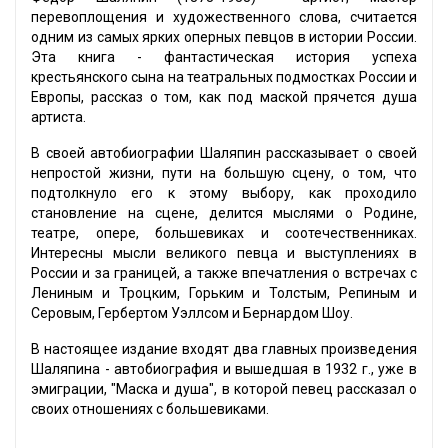
перевоплощения и художественного слова, считается
одним из самых ярких оперных певцов в истории России.
Эта книга - фантастическая история успеха
крестьянского сына на театральных подмостках России и
Европы, рассказ о том, как под маской прячется душа
артиста.
В своей автобиографии Шаляпин рассказывает о своей
непростой жизни, пути на большую сцену, о том, что
подтолкнуло его к этому выбору, как проходило
становление на сцене, делится мыслями о Родине,
театре, опере, большевиках и соотечественниках.
Интересны мысли великого певца и выступлениях в
России и за границей, а также впечатления о встречах с
Лениным и Троцким, Горьким и Толстым, Репиным и
Серовым, Гербертом Уэллсом и Бернардом Шоу.
В настоящее издание входят два главных произведения
Шаляпина - автобиография и вышедшая в 1932 г., уже в
эмиграции, "Маска и душа", в которой певец рассказал о
своих отношениях с большевиками.