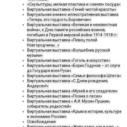
«Скульптуры, мелкая пластика и «синяя» посуда»
Виртуальная выставка «Гений чистой красоты»
Виртуальная книжно-иллюстративная выставка
«Теперь это гордость Боровичан»
Виртуальная выставка «Великая и неизвестная
война», к Дню памяти российских воинов,
погибших в Первой мировой войне 1914-1918 гг.
Виртуальная выставка «Певец полей
Новгородчины…»
Виртуальная выставка «Волшебник русской
музыки»
Виртуальная выставка «Гоголь в искусстве»
Виртуальная выставка «Борис Годунов – от слуги
до Государя всея Руси»
Виртуальная выставка «Семья философа Шпета»
Виртуальная выставка «С Днём рождения,
Андерсен!»
Виртуальная выставка «Музей и его создатели»
Виртуальная выставка «Поэма о лесах»
Виртуальная выставка « А.И. Мусин-Пушкин,
собиратель редкостей»
Виртуальная выставка «Крым в истории, культуре
и экономике России»
Освобождение
Виртуальная выставка «Живу здесь как в раю…»: