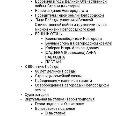
Боровичи в годы Великой Отечественной
войны. Страницы истории
Новое издание Новгородстата
Победители. Герои земли Новгородской
Лица Победы: участники Великой
Отечественной войны и труженики тыла в
мирной жизни Новгородского края
ВЕЧНЫЙ ОГОНЬ
Воины-освободители Новгорода
Вечный огонь в Новгородском кремле
Каберов Игорь Александрович
ФАДЕЕВА (Костюхина) АННА
ПАВЛОВНА
ПОСТ №1
К 80-летию Победы
80 лет Великой Победы
Страницы семейной славы
Победившие – навечно в памяти
Освобождение Новгорода и Новгородской
земли
Суды истории
Виртуальная выставка - Герои подполья
Герои подполья. О выставке.
Волотовское подполье
О выставке