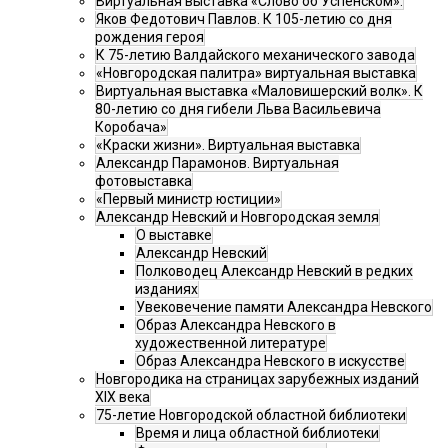
Виртуальная выставка «Слово об Успенском».
Яков Федотович Павлов. К 105-летию со дня
рождения героя
К 75-летию Валдайского механического завода
«Новгородская палитра» виртуальная выставка
Виртуальная выставка «Маловишерский волк». К
80-летию со дня гибели Льва Васильевича
Коробача»
«Краски жизни». Виртуальная выставка
Александр Парамонов. Виртуальная
фотовыставка
«Первый министр юстиции»
Александр Невский и Новгородская земля
О выставке
Александр Невский
Полководец Александр Невский в редких
изданиях
Увековечение памяти Александра Невского
Образ Александра Невского в
художественной литературе
Образ Александра Невского в искусстве
Новгородика на страницах зарубежных изданий
XIX века
75-летие Новгородской областной библиотеки
Время и лица областной библиотеки