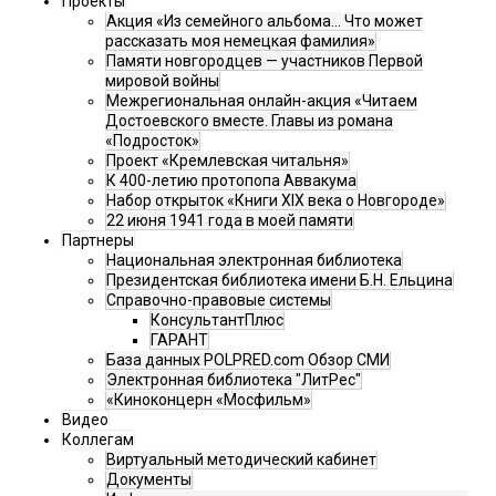
Проекты
Акция «Из семейного альбома... Что может
рассказать моя немецкая фамилия»
Памяти новгородцев — участников Первой
мировой войны
Межрегиональная онлайн-акция «Читаем
Достоевского вместе. Главы из романа
«Подросток»
Проект «Кремлевская читальня»
К 400-летию протопопа Аввакума
Набор открыток «Книги XIX века о Новгороде»
22 июня 1941 года в моей памяти
Партнеры
Национальная электронная библиотека
Президентская библиотека имени Б.Н. Ельцина
Справочно-правовые системы
КонсультантПлюс
ГАРАНТ
База данных POLPRED.com Обзор СМИ
Электронная библиотека "ЛитРес"
«Киноконцерн «Мосфильм»
Видео
Коллегам
Виртуальный методический кабинет
Документы