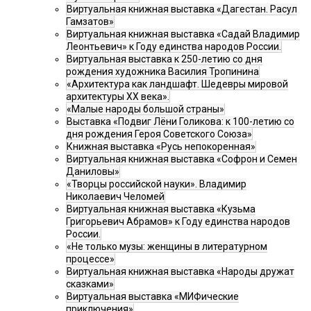
Виртуальная книжная выставка «Дагестан. Расул
Гамзатов»
Виртуальная книжная выставка «Садай Владимир
Леонтьевич» к Году единства народов России.
Виртуальная выставка к 250-летию со дня
рождения художника Василия Тропинина
«Архитектура как ландшафт. Шедевры мировой
архитектуры XX века».
«Малые народы большой страны»
Выставка «Подвиг Лёни Голикова: к 100-летию со
дня рождения Героя Советского Союза»
Книжная выставка «Русь непокоренная»
Виртуальная книжная выставка «Софрон и Семен
Даниловы»
«Творцы российской науки». Владимир
Николаевич Челомей
Виртуальная книжная выставка «Кузьма
Григорьевич Абрамов» к Году единства народов
России.
«Не только музы: женщины в литературном
процессе»
Виртуальная книжная выставка «Народы дружат
сказками»
Виртуальная выставка «МИФические
приключения»