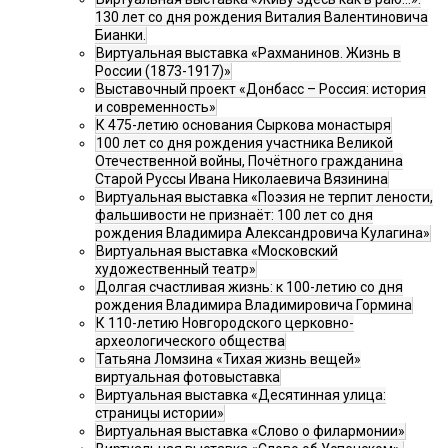
130 лет со дня рождения Виталия Валентиновича
Бианки.
Виртуальная выставка «Рахманинов. Жизнь в
России (1873-1917)»
Выставочный проект «Донбасс – Россия: история
и современность»
К 475-летию основания Сыркова монастыря
100 лет со дня рождения участника Великой
Отечественной войны, Почётного гражданина
Старой Руссы Ивана Николаевича Вязинина
Виртуальная выставка «Поэзия не терпит лености,
фальшивости не признаёт: 100 лет со дня
рождения Владимира Александровича Кулагина»
Виртуальная выставка «Московский
художественный театр»
Долгая счастливая жизнь: к 100-летию со дня
рождения Владимира Владимировича Гормина
К 110-летию Новгородского церковно-
археологического общества
Татьяна Ломзина «Тихая жизнь вещей»
виртуальная фотовыставка
Виртуальная выставка «Десятинная улица:
страницы истории»
Виртуальная выставка «Слово о филармонии»