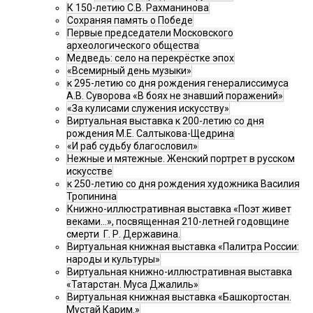
К 150-летию С.В. Рахманинова
Сохраняя память о Победе
Первые председатели Московского
археологического общества
Медведь: село на перекрёстке эпох
«Всемирный день музыки»
к 295-летию со дня рождения генералиссимуса
А.В. Суворова «В боях не знавший поражений»
«За кулисами служения искусству»
Виртуальная выставка к 200-летию со дня
рождения М.Е. Салтыкова-Щедрина
«И раб судьбу благословил»
Нежные и мятежные. Женский портрет в русском
искусстве
к 250-летию со дня рождения художника Василия
Тропинина
Книжно-иллюстративная выставка «Поэт живет
веками…», посвященная 210-летней годовщине
смерти Г. Р. Державина.
Виртуальная книжная выставка «Палитра России:
народы и культуры»
Виртуальная книжно-иллюстративная выставка
«Татарстан. Муса Джалиль»
Виртуальная книжная выставка «Башкортостан.
Мустай Карим.»