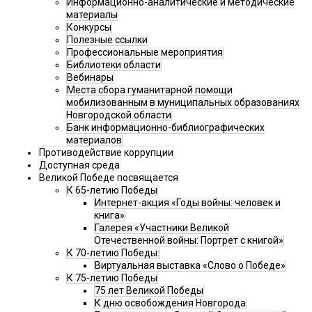
Информационно-аналитические и методические
материалы
Конкурсы
Полезные ссылки
Профессиональные мероприятия
Библиотеки области
Вебинары
Места сбора гуманитарной помощи
мобилизованным в муниципальных образованиях
Новгородской области
Банк информационно-библиографических
материалов
Противодействие коррупции
Доступная среда
Великой Победе посвящается
К 65-летию Победы
Интернет-акция «Годы войны: человек и
книга»
Галерея «Участники Великой
Отечественной войны: Портрет с книгой»
К 70-летию Победы:
Виртуальная выставка «Слово о Победе»
К 75-летию Победы
75 лет Великой Победы
К дню освобождения Новгорода