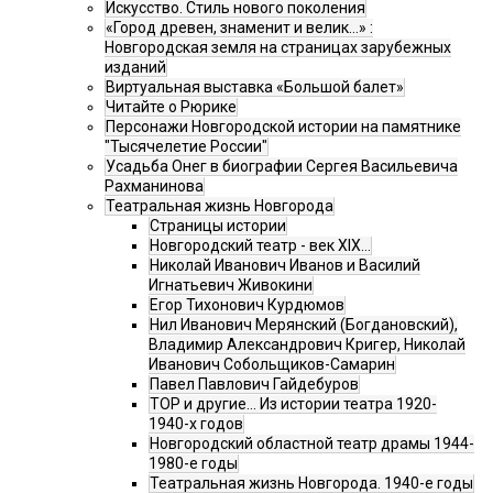
Искусство. Стиль нового поколения
«Город древен, знаменит и велик…» :
Новгородская земля на страницах зарубежных
изданий
Виртуальная выставка «Большой балет»
Читайте о Рюрике
Персонажи Новгородской истории на памятнике
"Тысячелетие России"
Усадьба Онег в биографии Сергея Васильевича
Рахманинова
Театральная жизнь Новгорода
Страницы истории
Новгородский театр - век XIX…
Николай Иванович Иванов и Василий
Игнатьевич Живокини
Егор Тихонович Курдюмов
Нил Иванович Мерянский (Богдановский),
Владимир Александрович Кригер, Николай
Иванович Собольщиков-Самарин
Павел Павлович Гайдебуров
ТОР и другие… Из истории театра 1920-
1940-х годов
Новгородский областной театр драмы 1944-
1980-е годы
Театральная жизнь Новгорода. 1940-е годы