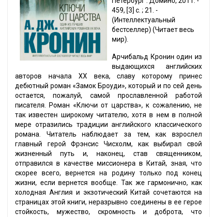
Петербург : Домино, 2011. -
459, [3] с. ; 21. -
(Интеллектуальный
бестселлер) (Читает весь
мир).
Арчибальд Кронин один из
выдающихся английских
авторов начала XX века, славу которому принес
дебютный роман «Замок Броуди», который и по сей день
остается, пожалуй, самой прославленной работой
писателя. Роман «Ключи от царства», к сожалению, не
так известен широкому читателю, хотя в нем в полной
мере отразились традиции английского классического
романа. Читатель наблюдает за тем, как взрослел
главный герой Фрэнсис Чисхолм, как выбирал свой
жизненный путь и, наконец, став священником,
отправился в качестве миссионера в Китай, зная, что
скорее всего, вернется на родину только под конец
жизни, если вернется вообще. Так же гармонично, как
холодная Англия и экзотический Китай сочетаются на
страницах этой книги, неразрывно соединены в ее герое
стойкость, мужество, скромность и доброта, что