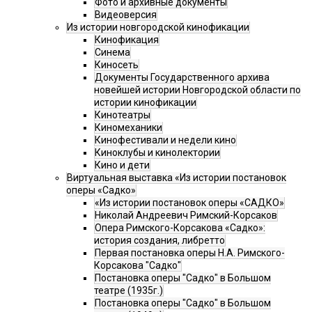
Фото и архивные документы
Видеоверсия
Из истории новгородской кинофикации
Кинофикация
Синема
Киносеть
Документы Государственного архива
новейшей истории Новгородской области по
истории кинофикации
Кинотеатры
Киномеханики
Кинофестивали и недели кино
Киноклубы и кинолектории
Кино и дети
Виртуальная выставка «Из истории постановок
оперы «Садко»
«Из истории постановок оперы «САДКО»
Николай Андреевич Римский-Корсаков
Опера Римского-Корсакова «Садко»:
история создания, либретто
Первая постановка оперы Н.А. Римского-
Корсакова "Садко"
Постановка оперы "Садко" в Большом
театре (1935г.)
Постановка оперы "Садко" в Большом