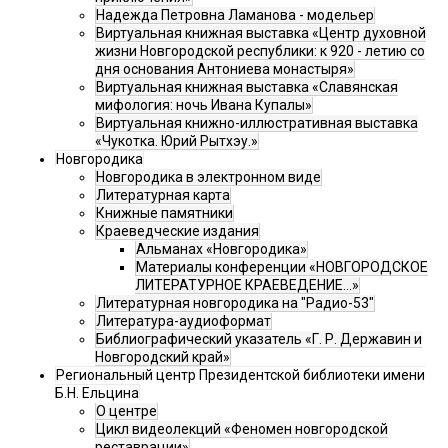
Надежда Петровна Ламанова - модельер
Виртуальная книжная выставка «Центр духовной
жизни Новгородской республики: к 920 - летию со
дня основания Антониева монастыря»
Виртуальная книжная выставка «Славянская
мифология: ночь Ивана Купалы»
Виртуальная книжно-иллюстративная выставка
«Чукотка. Юрий Рытхэу.»
Новгородика
Новгородика в электронном виде
Литературная карта
Книжные памятники
Краеведческие издания
Альманах «Новгородика»
Материалы конференции «НОВГОРОДСКОЕ
ЛИТЕРАТУРНОЕ КРАЕВЕДЕНИЕ...»
Литературная новгородика на "Радио-53"
Литература-аудиоформат
Библиографический указатель «Г. Р. Державин и
Новгородский край»
Региональный центр Президентской библиотеки имени
Б.Н. Ельцина
О центре
Цикл видеолекций «Феномен новгородской
реставрации»