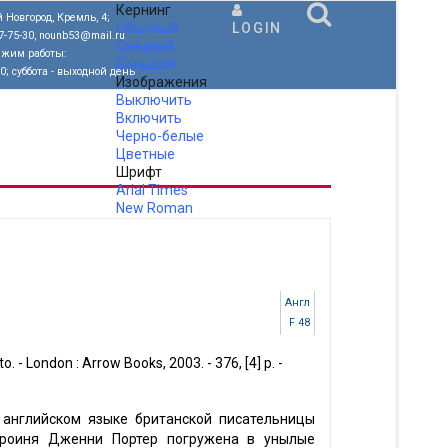
Кернинг
 Новгород, Кремль, 4;
Обычный
LOGIN
77-75-30, nounb53@mail.ru
Средний
ежим работы:
Большой
00; суббота - выходной день
Изображения
Выключить
Включить
Черно-белые
Цветные
Шрифт
Arial
Times
New Roman
.
Англ
F 48
otto. - London : Arrow Books, 2003. - 376, [4] p. -
 английском языке британской писательницы
ероиня Дженни Портер погружена в унылые