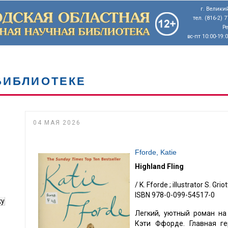
г. Великий
тел. (816-2) 
Р
вс-пт 10:00-19:
БИБЛИОТЕКЕ
04 МАЯ 2026
Fforde, Katie
Highland Fling
/ K. Fforde ; illustrator S. Gri
ISBN 978-0-099-54517-0
ку
Легкий, уютный роман на
Кэти Ффорде. Главная г