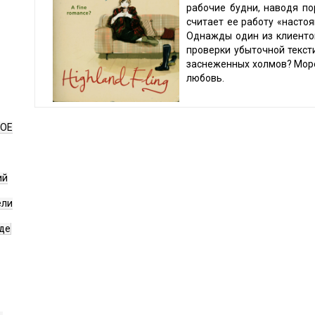
рабочие будни, наводя по
считает ее работу «насто
Однажды один из клиенто
проверки убыточной текст
заснеженных холмов? Море
любовь.
НОЕ
ий
ели
де