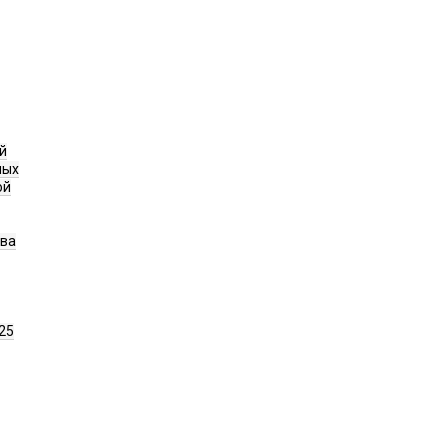
й
ных
ой
ава
25