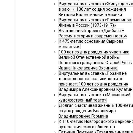
Виртуальная выставка «Живу здесь 
в раю…»: 130 лет со дня рождения
Виталия Валентиновича Бианки.
Виртуальная выставка «Рахманинов.
Жизнь в России (1873-1917)»
Выставочный проект «Донбасс –
Россия: история и современность»
К 475-летию основания Сыркова
монастыря
100 лет со дня рождения участника
Великой Отечественной войны,
Почётного гражданина Старой Руссы
Ивана Николаевича Вязинина
Виртуальная выставка «Поэзия не
терпит лености, фальшивости не
признаёт: 100 лет со дня рождения
Владимира Александровича Кулагин
Виртуальная выставка «Московский
художественный театр»
Долгая счастливая жизнь: к 100-лет
со дня рождения Владимира
Владимировича Гормина
К 110-летию Новгородского церковн
археологического общества
Татьяна Ломзина «Тихая жизнь веще