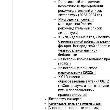
Религиозный экстремизм:
возможности преодоления :
рекомендательный список
литературы (2023-2024 гг.)
Многодетная семья –
многодетная Россия
рекомендательный список
литературы
Книги, изданные в годы Велико
Отечественной войны, из книж
фондов Новгородской областн
универсальной научной
библиотеки
Из истории избирательного пр
(2020г.)
Из истории украинского
национализма (2022г.)
XXIII Знаменские
образовательные чтения 08.12.
г. «Свет разума и чистота души:
путь к просвещению и
нравственности»
Литературная карта
Календарь знаменательных дат
Справочно-правовые системы