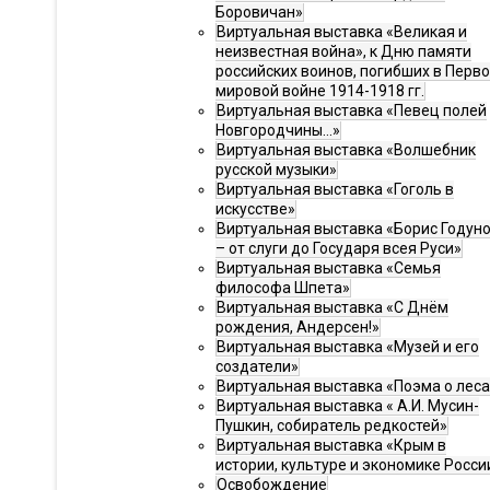
Боровичан»
Виртуальная выставка «Великая и
неизвестная война», к Дню памяти
российских воинов, погибших в Перв
мировой войне 1914-1918 гг.
Виртуальная выставка «Певец полей
Новгородчины…»
Виртуальная выставка «Волшебник
русской музыки»
Виртуальная выставка «Гоголь в
искусстве»
Виртуальная выставка «Борис Годун
– от слуги до Государя всея Руси»
Виртуальная выставка «Семья
философа Шпета»
Виртуальная выставка «С Днём
рождения, Андерсен!»
Виртуальная выставка «Музей и его
создатели»
Виртуальная выставка «Поэма о леса
Виртуальная выставка « А.И. Мусин-
Пушкин, собиратель редкостей»
Виртуальная выставка «Крым в
истории, культуре и экономике Росси
Освобождение