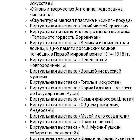
искусстве»
«Жизнь и творчество Антонина Федоровича
Чистякова»
«Скульптуры, мелкая пластика и «синяя» посуда»
Виртуальная выставка «Гений чистой красоты»
Виртуальная книжно-иллюстративная выставка
«Теперь это гордость Боровичан»
Виртуальная выставка «Великая и неизвестная
война», к Дню памяти российских воинов,
погибших в Первой мировой войне 1914-1918 гг.
Виртуальная выставка «Певец полей
Новгородчины…»
Виртуальная выставка «Волшебник русской
музыки»
Виртуальная выставка «Гоголь в искусстве»
Виртуальная выставка «Борис Годунов – от слуги
до Государя всея Руси»
Виртуальная выставка «Семья философа Шпета»
Виртуальная выставка «С Днём рождения,
Андерсен!»
Виртуальная выставка «Музей и его создатели»
Виртуальная выставка «Поэма о лесах»
Виртуальная выставка « А.И. Мусин-Пушкин,
собиратель редкостей»
Виртуальная выставка «Крым в истории, культуре