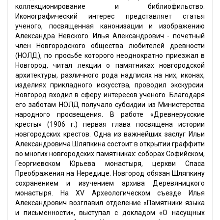
коллекционирование и библиофильство.
Иконографический интерес представляет статья
ученого, посвященная канонизации и изображению
Александра Невского. Илья Александрович - почетный
член Новгородского общества любителей древности
(НОЛД), по просьбе которого неоднократно приезжал в
Новгород, читал лекции о памятниках новгородской
архитектуры, различного рода надписях на них, иконах,
изделиях прикладного искусства, проводил экскурсии.
Новгород входил в сферу интересов ученого. Благодаря
его заботам НОЛД получало субсидии из Министерства
народного просвещения. В работе «Древнерусские
кресты» (1906 г.) первая глава посвящена истории
новгородских крестов. Одна из важнейших заслуг Ильи
Александровича Шляпкина состоит в открытии граффити
во многих новгородских памятниках: соборах Софийском,
Георгиевском Юрьева монастыря, церкви Спаса
Преображения на Нередице. Новгород обязан Шляпкину
сохранением и изучением архива Деревяницкого
монастыря. На XV Археологическом съезде Илья
Александрович возглавил отделение «Памятники языка
и письменности», выступал с докладом «О насущных