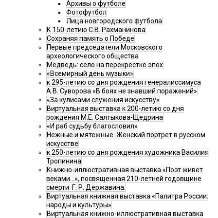
Архивы о футболе
Фотофутбол
Лица новгородского футбола
К 150-летию С.В. Рахманинова
Сохраняя память о Победе
Первые председатели Московского
археологического общества
Медведь: село на перекрёстке эпох
«Всемирный день музыки»
к 295-летию со дня рождения генералиссимуса
А.В. Суворова «В боях не знавший поражений»
«За кулисами служения искусству»
Виртуальная выставка к 200-летию со дня
рождения М.Е. Салтыкова-Щедрина
«И раб судьбу благословил»
Нежные и мятежные. Женский портрет в русском
искусстве
к 250-летию со дня рождения художника Василия
Тропинина
Книжно-иллюстративная выставка «Поэт живет
веками…», посвященная 210-летней годовщине
смерти Г. Р. Державина.
Виртуальная книжная выставка «Палитра России:
народы и культуры»
Виртуальная книжно-иллюстративная выставка