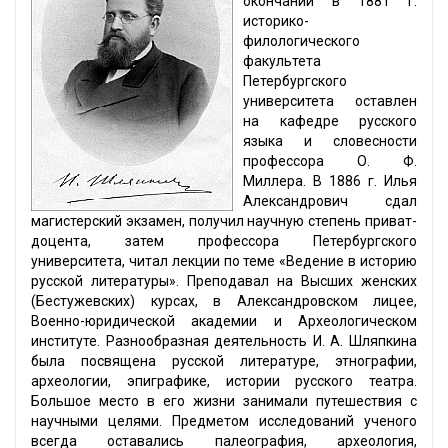
окончании в 1881 г.
историко-
филологического
факультета
Петербургского
университета оставлен
на кафедре русского
языка и словесности
профессора О. Ф.
Миллера. В 1886 г. Илья
Александрович сдал
магистерский экзамен, получил научную степень приват-
доцента, затем профессора Петербургского
университета, читал лекции по теме «Ведение в историю
русской литературы». Преподавал на Высших женских
(Бестужевских) курсах, в Александровском лицее,
Военно-юридической академии и Археологическом
институте. Разнообразная деятельность И. А. Шляпкина
была посвящена русской литературе, этнографии,
археологии, эпиграфике, истории русского театра.
Большое место в его жизни занимали путешествия с
научными целями. Предметом исследований ученого
всегда оставались палеография, археология,