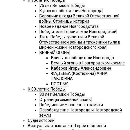
К 75-летию Победы
75 лет Великой Победы
К дню освобождения Новгорода
Боровичи в годы Великой Отечественной
войны. Страницы истории
Новое издание Новгородстата
Победители. Герои земли Новгородской
Лица Победы: участники Великой
Отечественной войны и труженики тыла в
мирной жизни Новгородского края
ВЕЧНЫЙ ОГОНЬ
Воины-освободители Новгорода
Вечный огонь в Новгородском кремле
Каберов Игорь Александрович
ФАДЕЕВА (Костюхина) АННА
ПАВЛОВНА
ПОСТ №1
К 80-летию Победы
80 лет Великой Победы
Страницы семейной славы
Победившие – навечно в памяти
Освобождение Новгорода и Новгородской
земли
Суды истории
Виртуальная выставка - Герои подполья