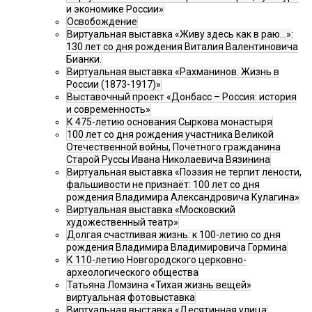
и экономике России»
Освобождение
Виртуальная выставка «Живу здесь как в раю…»:
130 лет со дня рождения Виталия Валентиновича
Бианки.
Виртуальная выставка «Рахманинов. Жизнь в
России (1873-1917)»
Выставочный проект «Донбасс – Россия: история
и современность»
К 475-летию основания Сыркова монастыря
100 лет со дня рождения участника Великой
Отечественной войны, Почётного гражданина
Старой Руссы Ивана Николаевича Вязинина
Виртуальная выставка «Поэзия не терпит лености,
фальшивости не признаёт: 100 лет со дня
рождения Владимира Александровича Кулагина»
Виртуальная выставка «Московский
художественный театр»
Долгая счастливая жизнь: к 100-летию со дня
рождения Владимира Владимировича Гормина
К 110-летию Новгородского церковно-
археологического общества
Татьяна Ломзина «Тихая жизнь вещей»
виртуальная фотовыставка
Виртуальная выставка «Десятинная улица: