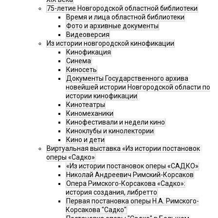
75-летие Новгородской областной библиотеки
Время и лица областной библиотеки
Фото и архивные документы
Видеоверсия
Из истории новгородской кинофикации
Кинофикация
Синема
Киносеть
Документы Государственного архива
новейшей истории Новгородской области по
истории кинофикации
Кинотеатры
Киномеханики
Кинофестивали и недели кино
Киноклубы и кинолектории
Кино и дети
Виртуальная выставка «Из истории постановок
оперы «Садко»
«Из истории постановок оперы «САДКО»
Николай Андреевич Римский-Корсаков
Опера Римского-Корсакова «Садко»:
история создания, либретто
Первая постановка оперы Н.А. Римского-
Корсакова "Садко"