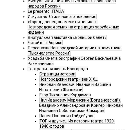
Виртуальная книжная выставка «Герои эпоса
народов России»
Le presento...ITALIA
Искусство. Стиль нового поколения
«Город древен, знаменит и велик…» :
Новгородская земля на страницах зарубежных
изданий
Виртуальная выставка «Большой балет»
Читайте о Рюрике
Персонажи Новгородской истории на памятнике
"Тысячелетие России"
Усадьба Онег в биографии Сергея Васильевича
Рахманинова
Театральная жизнь Новгорода
Страницы истории
Новгородский театр - век XIX…
Николай Иванович Иванов и Василий
Игнатьевич Живокини
Егор Тихонович Курдюмов
Нил Иванович Мерянский (Богдановский),
Владимир Александрович Кригер, Николай
Иванович Собольщиков-Самарин
Павел Павлович Гайдебуров
ТОР и другие… Из истории театра 1920-
1940-х годов