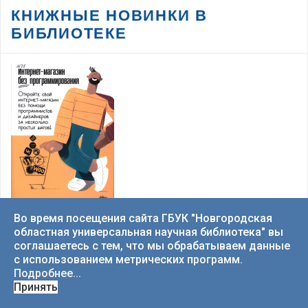
КНИЖНЫЕ НОВИНКИ В
БИБЛИОТЕКЕ
Трансляция торжественного открытия
Дней Православной Книги в Великом
Новгороде 15.03.2026
«Абонемент рекомендует»: Неделя
детской книги
КНИЖНЫЕ НОВИНКИ В БИБЛИОТЕКЕ
Во время посещения сайта ГБУК "Новгородская
областная универсальная научная библиотека" вы
Молочков, Владимир Петрович. Интернет-магазин без
программирования
соглашаетесь с тем, что мы обрабатываем данные
«Абонемент рекомендует»: хилинг-
с использованием метрических программ.
романы
05 августа 2026
Подробнее...
Принять