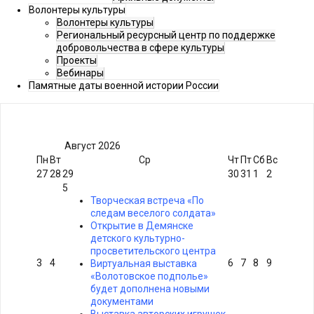
Волонтеры культуры
Волонтеры культуры
Региональный ресурсный центр по поддержке
добровольчества в сфере культуры
Проекты
Вебинары
Памятные даты военной истории России
Август
2026
Пн
Вт
Ср
Чт
Пт
Сб
Вс
27
28
29
30
31
1
2
5
Творческая встреча «По
следам веселого солдата»
Открытие в Демянске
детского культурно-
просветительского центра
3
4
6
7
8
9
Виртуальная выставка
«Волотовское подполье»
будет дополнена новыми
документами