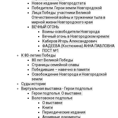
Новое издание Новгородстата
Победители. Герои земли Новгородской
Лица Победы: участники Великой
Отечественной войны и труженики тыла в
мирной жизни Новгородского края
ВЕЧНЫЙ ОГОНЬ
Воины-освободители Новгорода
Вечный огонь в Новгородском кремле
Каберов Игорь Александрович
ФАДЕЕВА (Костюхина) АННА ПАВЛОВНА
ПОСТ №1
К 80-летию Победы
80 лет Великой Победы
Страницы семейной славы
Победившие – навечно в памяти
Освобождение Новгорода и Новгородской
земли
Суды истории
Виртуальная выставка - Герои подполья
Герои подполья. О выставке.
Волотовское подполье
О выставке
Книги
Периодические издания
Архивные документы