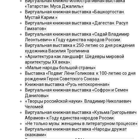
Виртуальная книжно-иллюстративная выставка
«Татарстан. Муса Джалиль»
Виртуальная книжная выставка «Башкортостан.
Мустай Карим.»
Виртуальная книжная выставка «Дагестан. Расул
Гамзатов»
Виртуальная книжная выставка «Садай Владимир
Леонтьевич» к Году единства народов России.
Виртуальная выставка к 250-летию со дня рождения
художника Василия Тропинина
«Архитектура как ландшафт. Шедевры мировой
архитектуры XX века».
«Малые народы большой страны»
Выставка «Подвиг Лёни Голикова: к 100-летию со дня
рождения Героя Советского Союза»
Книжная выставка «Русь непокоренная»
Виртуальная книжная выставка «Софрон и Семен
Даниловы»
«Творцы российской науки». Владимир Николаевич
Челомей
Виртуальная книжная выставка «Кузьма Григорьевич
Абрамов» к Году единства народов России.
«Не только музы: женщины в литературном процессе»
Виртуальная книжная выставка «Народы дружат
сказками»