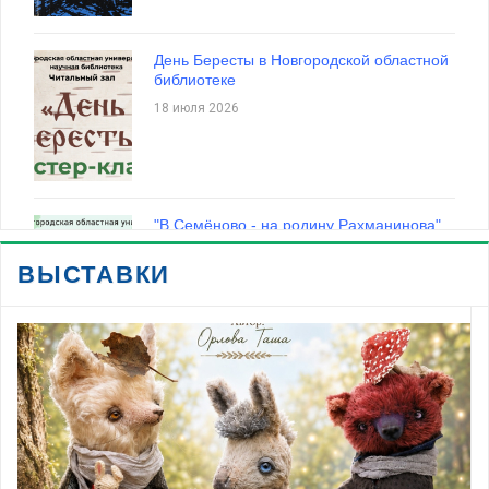
Онлайн-тест «По следам Миклухо-
Маклая»
День Бересты в Новгородской областной
библиотеке
16 июля 2026
18 июля 2026
ВСЕ НОВОСТИ
"В Семёново - на родину Рахманинова"
10 июля 2026
ВЫСТАВКИ
Встреча с Игорем Евдокимовым в
Великом Новгороде
16 июня 2026