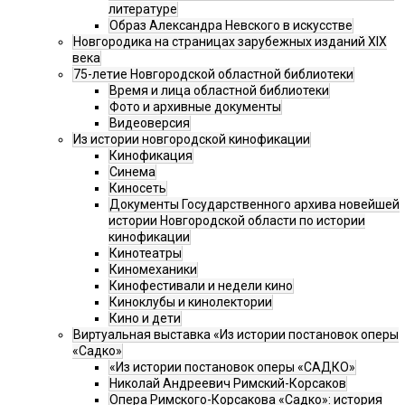
литературе
Образ Александра Невского в искусстве
Новгородика на страницах зарубежных изданий XIX
века
75-летие Новгородской областной библиотеки
Время и лица областной библиотеки
Фото и архивные документы
Видеоверсия
Из истории новгородской кинофикации
Кинофикация
Синема
Киносеть
Документы Государственного архива новейшей
истории Новгородской области по истории
кинофикации
Кинотеатры
Киномеханики
Кинофестивали и недели кино
Киноклубы и кинолектории
Кино и дети
Виртуальная выставка «Из истории постановок оперы
«Садко»
«Из истории постановок оперы «САДКО»
Николай Андреевич Римский-Корсаков
Опера Римского-Корсакова «Садко»: история