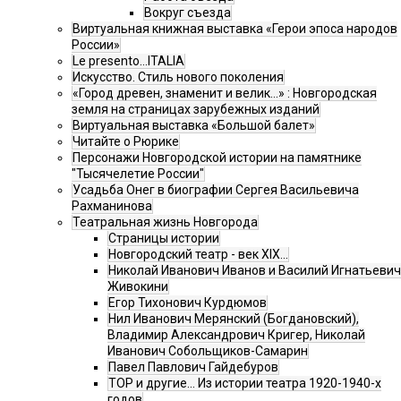
Вокруг съезда
Виртуальная книжная выставка «Герои эпоса народов
России»
Le presento...ITALIA
Искусство. Стиль нового поколения
«Город древен, знаменит и велик…» : Новгородская
земля на страницах зарубежных изданий
Виртуальная выставка «Большой балет»
Читайте о Рюрике
Персонажи Новгородской истории на памятнике
"Тысячелетие России"
Усадьба Онег в биографии Сергея Васильевича
Рахманинова
Театральная жизнь Новгорода
Страницы истории
Новгородский театр - век XIX…
Николай Иванович Иванов и Василий Игнатьевич
Живокини
Егор Тихонович Курдюмов
Нил Иванович Мерянский (Богдановский),
Владимир Александрович Кригер, Николай
Иванович Собольщиков-Самарин
Павел Павлович Гайдебуров
ТОР и другие… Из истории театра 1920-1940-х
годов