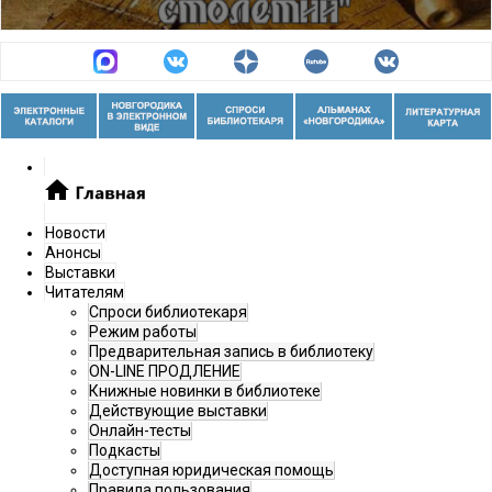
Цикл видеолекций «История Новгородского
зодчества – это просто»
Новости
Цикл видеолекций «Феномен новгородской
Анонсы
Выставки
реставрации»
Читателям
Спроси библиотекаря
Режим работы
Предварительная запись в библиотеку
ON-LINE ПРОДЛЕНИЕ
Книжные новинки в библиотеке
Действующие выставки
Онлайн-тесты
Подкасты
Доступная юридическая помощь
Правила пользования