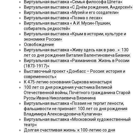
Виртуальная выставка «Семья философа Шпета»
Виртуальная выставка «С Днём рождения, Андерсен!»
Виртуальная выставка «Музей и его создатели»
Виртуальная выставка «Поэма о лесах»
Виртуальная выставка « А.И. Мусин-Пушкин,
собиратель редкостей»
Виртуальная выставка «Крым в истории, культуре и
экономике России»
Освобождение
Виртуальная выставка «Живу здесь как в раю…»: 130
лет со дня рождения Виталия Валентиновича Бианки.
Виртуальная выставка «Рахманинов. Жизнь в России
(1873-1917)»
Выставочный проект «Донбасс – Россия: история и
современность»
К 475-летию основания Сыркова монастыря
100 лет со дня рождения участника Великой
Отечественной войны, Почётного гражданина Старой
Руссы Ивана Николаевича Вязинина
Виртуальная выставка «Поэзия не терпит лености,
фальшивости не признаёт: 100 лет со дня рождения
Владимира Александровича Кулагина»
Виртуальная выставка «Московский художественный
театр»
Долгая счастливая жизнь: к 100-летию со дня