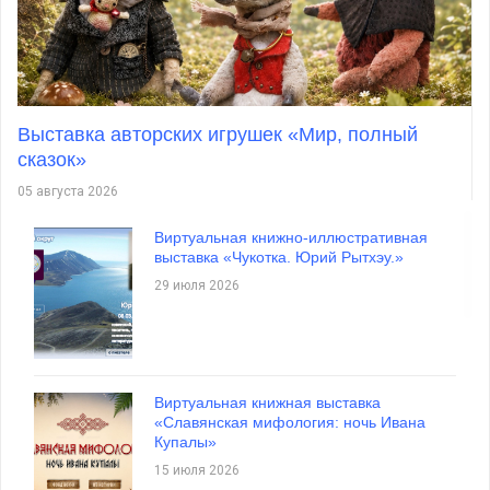
«Отважного героя помним имя»: урок
мужества к 100-летию Лени Голикова
11 июня 2026
Выставка авторских игрушек «Мир, полный
сказок»
05 августа 2026
Редкий фонд истории: открытие выставки
Виртуальная книжно-иллюстративная
«Лейб-Гвардии Драгунский полк – 100
выставка «Чукотка. Юрий Рытхэу.»
портретов»
29 июля 2026
27 мая 2026
Два века русской классики: малый состав
Виртуальная книжная выставка
«Con Amore» исполнит
«Славянская мифология: ночь Ивана
инструментальные шедевры в Великом
Купалы»
Новгороде
15 июля 2026
27 мая 2026