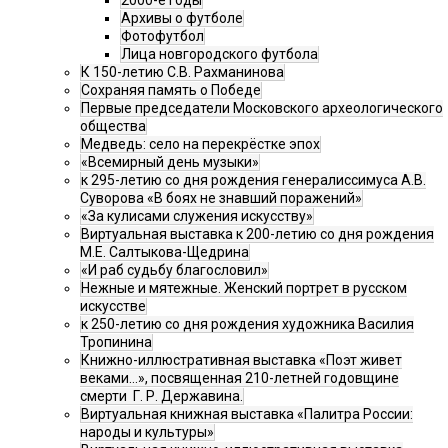
2000-е годы
Архивы о футболе
Фотофутбол
Лица новгородского футбола
К 150-летию С.В. Рахманинова
Сохраняя память о Победе
Первые председатели Московского археологического
общества
Медведь: село на перекрёстке эпох
«Всемирный день музыки»
к 295-летию со дня рождения генералиссимуса А.В.
Суворова «В боях не знавший поражений»
«За кулисами служения искусству»
Виртуальная выставка к 200-летию со дня рождения
М.Е. Салтыкова-Щедрина
«И раб судьбу благословил»
Нежные и мятежные. Женский портрет в русском
искусстве
к 250-летию со дня рождения художника Василия
Тропинина
Книжно-иллюстративная выставка «Поэт живет
веками…», посвященная 210-летней годовщине
смерти Г. Р. Державина.
Виртуальная книжная выставка «Палитра России:
народы и культуры»