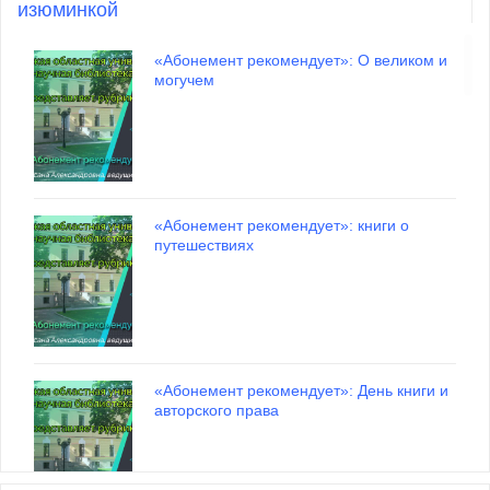
изюминкой
«Абонемент рекомендует»: О великом и
Программа Фестиваля исторической
могучем
Открытие выставки «Вдохновение без
литературы «ЗаНово» на 16 мая
границ»
13 мая 2026
01 июля 2026
«Абонемент рекомендует»: книги о
ВСЕ АНОНСЫ
путешествиях
Виртуальная выставка «МИФические
приключения»
01 июля 2026
«Абонемент рекомендует»: День книги и
авторского права
ВСЕ ВЫСТАВКИ