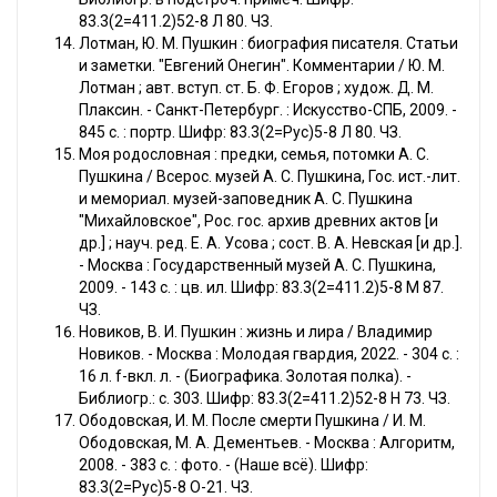
83.3(2=411.2)52-8 Л 80. ЧЗ.
Лотман, Ю. М. Пушкин : биография писателя. Статьи
и заметки. "Евгений Онегин". Комментарии / Ю. М.
Лотман ; авт. вступ. ст. Б. Ф. Егоров ; худож. Д. М.
Плаксин. - Санкт-Петербург. : Искусство-СПБ, 2009. -
845 с. : портр. Шифр: 83.3(2=Рус)5-8 Л 80. ЧЗ.
Моя родословная : предки, семья, потомки А. С.
Пушкина / Всерос. музей А. С. Пушкина, Гос. ист.-лит.
и мемориал. музей-заповедник А. С. Пушкина
"Михайловское", Рос. гос. архив древних актов [и
др.] ; науч. ред. Е. А. Усова ; сост. В. А. Невская [и др.].
- Москва : Государственный музей А. С. Пушкина,
2009. - 143 с. : цв. ил. Шифр: 83.3(2=411.2)5-8 М 87.
ЧЗ.
Новиков, В. И. Пушкин : жизнь и лира / Владимир
Новиков. - Москва : Молодая гвардия, 2022. - 304 с. :
16 л. f-вкл. л. - (Биографика. Золотая полка). -
Библиогр.: с. 303. Шифр: 83.3(2=411.2)52-8 Н 73. ЧЗ.
Ободовская, И. М. После смерти Пушкина / И. М.
Ободовская, М. А. Дементьев. - Москва : Алгоритм,
2008. - 383 с. : фото. - (Наше всё). Шифр:
83.3(2=Рус)5-8 О-21. ЧЗ.