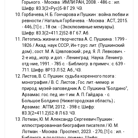
Горького. - Москва : ИМЛИ РАН, 2008. - 486 с. : ил.
Шифр: 83.3(2=Рус)5-8 Г 29. ЧЗ.
Горбачева, Н. Б. Гончарова и Пушкин : война любви и
ревности / Наталья Горбачева. - Москва : АСТ, 2015.
- 446, [1] с. ; 18 см. - (Эксклюзивные мемуары).
Шифр: 83.3(2=411.2)52-8 Г 67. Аб.
Летопись жизни и творчества А. С. Пушкина : 1799 -
1826 / Акад. наук CCCР, Ин-т рус. лит. (Пушкинский
дом) ; сост. М. А. Цявловский ; ред. Я. Л. Левкович. -
2-е изд., испр. и доп. - Ленинград : Наука. Ленингр.
отд-ние, 1991. - 785 с. - Библиогр. в примеч.: с. 639 -
711. Шифр: 8Р13 Л 52. Аб., ЧЗ.
Листов, В. С. Пушкин: судьба коренного поэта :
монография / В. С. Листов ; Гос. лит.-мемор. и
природ. музей-заповедник А. С. Пушкина "Болдино",
Арзамас. гос. пед. ин-т им. А. П. Гайдара. - с.
Большое Болдино (Нижегородская область) ;
Арзамас : АГПИ, 2012. - 398 с. Шифр:
83.3(2=411.2)52-8 Л 63. ЧЗ.
Лотман, Ю. М. Александр Сергеевич Пушкин :
иллюстрированная биография писателя / Ю. М.
Лотман. - Москва : Проспект, 2023. - 270, [1] с. : ил. -
Библиогр. в подстроч. примеч. Шифр: