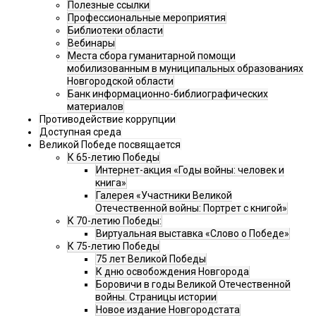
Полезные ссылки
Профессиональные мероприятия
Библиотеки области
Вебинары
Места сбора гуманитарной помощи
мобилизованным в муниципальных образованиях
Новгородской области
Банк информационно-библиографических
материалов
Противодействие коррупции
Доступная среда
Великой Победе посвящается
К 65-летию Победы
Интернет-акция «Годы войны: человек и
книга»
Галерея «Участники Великой
Отечественной войны: Портрет с книгой»
К 70-летию Победы:
Виртуальная выставка «Слово о Победе»
К 75-летию Победы
75 лет Великой Победы
К дню освобождения Новгорода
Боровичи в годы Великой Отечественной
войны. Страницы истории
Новое издание Новгородстата