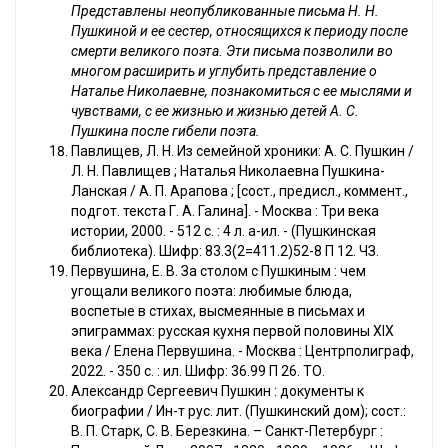
Представлены неопубликованные письма Н. Н.
Пушкиной и ее сестер, относящихся к периоду после
смерти великого поэта. Эти письма позволили во
многом расширить и углубить представление о
Наталье Николаевне, познакомиться с ее мыслями и
чувствами, с ее жизнью и жизнью детей А. С.
Пушкина после гибели поэта.
Павлищев, Л. Н. Из семейной хроники: А. С. Пушкин /
Л. Н. Павлищев ; Наталья Николаевна Пушкина-
Ланская / А. П. Арапова ; [сост., предисл., коммент.,
подгот. текста Г. А. Галина]. - Москва : Три века
истории, 2000. - 512 с. : 4 л. a-ил. - (Пушкинская
библиотека). Шифр: 83.3(2=411.2)52-8 П 12. ЧЗ.
Первушина, Е. В. За столом с Пушкиным : чем
угощали великого поэта: любимые блюда,
воспетые в стихах, высмеянные в письмах и
эпиграммах: русская кухня первой половины XIX
века / Елена Первушина. - Москва : Центрполиграф,
2022. - 350 с. : ил. Шифр: 36.99 П 26. ТО.
Александр Сергеевич Пушкин : документы к
биографии / Ин-т рус. лит. (Пушкинский дом); сост.:
В. П. Старк, С. В. Березкина. – Санкт-Петербург :