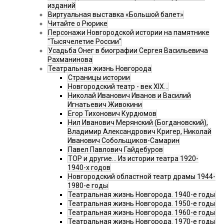
изданий
Виртуальная выставка «Большой балет»
Читайте о Рюрике
Персонажи Новгородской истории на памятнике
"Тысячелетие России"
Усадьба Онег в биографии Сергея Васильевича
Рахманинова
Театральная жизнь Новгорода
Страницы истории
Новгородский театр - век XIX…
Николай Иванович Иванов и Василий
Игнатьевич Живокини
Егор Тихонович Курдюмов
Нил Иванович Мерянский (Богдановский),
Владимир Александрович Кригер, Николай
Иванович Собольщиков-Самарин
Павел Павлович Гайдебуров
ТОР и другие… Из истории театра 1920-
1940-х годов
Новгородский областной театр драмы 1944-
1980-е годы
Театральная жизнь Новгорода. 1940-е годы
Театральная жизнь Новгорода. 1950-е годы
Театральная жизнь Новгорода. 1960-е годы
Театральная жизнь Новгорода. 1970-е годы