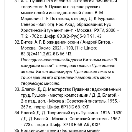
А. С. Пушкин: Pro et contra : антология: личность и
творчество А. Пушкина в оценке русских
мыслителей и исследователей / сост. В. М.
Маркович, Г. Е. Потапова, отв. ред. Д. К. Бурлака;
Северо - Зап. отд. Рос. Акад. образования; Рус.
Христинский гуманит. ин-т. - Москва : РХГИ, 2000. -
Т. 2. - 702 с. Шифр: 83.3(2=Рус)5-8 П 91. ЧЗ.
Битов, А. Г. В ожидании осени / Андрей Битов. -
Москва : Эксмо, 2021. - 190, [1] с. Шифр:
83.3(2=411.2)52-8 Б 66. ЧЗ.
Последняя написанная Андреем Битовым книга "В
ожидании осени" - очередная глава в Пушкиниане
автора. Битов анализирует Пушкинские тексты с
точки зрения его стремления выполнить свою
творческую миссию.
.Благой, Д. Д. Мастерство Пушкина : вдохновенный
труд. Пушкин - мастер композиции / Д. Д. Благой. -
2-е изд., доп. - Москва : Советский писатель, 1955. -
267 с. : портр. Шифр: 8Р13 Б 68. КХР.
Благой, Д. Д. Творческий путь Пушкина : 1826 - 1830
/ Д. Д. Благой. - Москва : Советский писатель, 1967.
- 723 с. : портр. Шифр: 8Р13 Б 68. Аб., КХР.
Болдинские чтения / Болдинский музей-