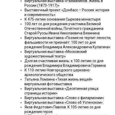
Виртуальная выставка «Рахманинов. Жизнь в
России (1873-1917)»
Выставочный проект «Донбасс – Россия: история
и современность»
К 475-летию основания Сыркова монастыря
100 лет со дня рождения участника Великой
Отечественной войны, Почётного гражданина
Старой Руссы Ивана Николаевича Вязинина
Виртуальная выставка «Поэзия не терпит лености,
фальшивости не признаёт: 100 лет со дня
рождения Владимира Александровича Кулагина»
Виртуальная выставка «Московский
художественный театр»
Долгая счастливая жизнь: к 100-летию со дня
рождения Владимира Владимировича Гормина
К 110-летию Новгородского церковно-
археологического общества
Татьяна Ломзина «Тихая жизнь вещей»
виртуальная фотовыставка
Виртуальная выставка «Десятинная улица:
страницы истории»
Виртуальная выставка «Слово о филармонии»
Виртуальная выставка «Слово об Успенском».
Яков Федотович Павлов. К 105-летию со дня
рождения героя