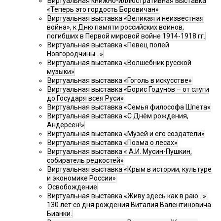
Виртуальная книжно-иллюстративная выставка
«Теперь это гордость Боровичан»
Виртуальная выставка «Великая и неизвестная
война», к Дню памяти российских воинов,
погибших в Первой мировой войне 1914-1918 гг.
Виртуальная выставка «Певец полей
Новгородчины…»
Виртуальная выставка «Волшебник русской
музыки»
Виртуальная выставка «Гоголь в искусстве»
Виртуальная выставка «Борис Годунов – от слуги
до Государя всея Руси»
Виртуальная выставка «Семья философа Шпета»
Виртуальная выставка «С Днём рождения,
Андерсен!»
Виртуальная выставка «Музей и его создатели»
Виртуальная выставка «Поэма о лесах»
Виртуальная выставка « А.И. Мусин-Пушкин,
собиратель редкостей»
Виртуальная выставка «Крым в истории, культуре
и экономике России»
Освобождение
Виртуальная выставка «Живу здесь как в раю…»:
130 лет со дня рождения Виталия Валентиновича
Бианки.