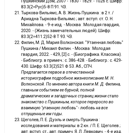
Пушкинский Дом, 2007 - 1830 - 1829. - 1026 с. Шифр:
83.3(2=Рус)5-8 П 91. ЧЗ.
Тыркова-Вильямс, А. В. Жизнь Пушкина : в 2 т. /
Ариадна Тыркова-Вильямс ; авт. вступ. ст. О. Н.
Михайлова. - 9-е изд. - Москва : Молодая гвардия,
2020. - (Жизнь замечательных людей). Шифр:
83.3(2=411.2)52-8 Т 93. ЧЗ.
Филин, М. Д. Мария Волконская. "Утаенная любовь"
Пушкина / Михаил Филин. - Москва : Молодая
гвардия, 2022. - 429, [2] с. - (Биографика. Классика).
- Библиогр. в примеч.: с. 386-428. - Библиогр.: с. 429-
430. Шифр: 63.3(2)521 Ф 53. Аб., СПЧ.
Предлагается первое в отечественной
историографии подробное жизнеописание М. Н.
Волконской. По мнению автора книги М. Д. Филина,
главным событием ее бурной, полной
драматических и загадочных страниц жизни стало
знакомство с Пушкиным, которое переросло во
взаимную "утаенную любовь" - любовь на все
отпущенные им годы.
Щеголев, П. Е. Дуэль и смерть Пушкина :
исследования и материалы: в 2 кн. / П. Е. Щеголев ;
авт. вступ. ст., авт. примеч. Я. Л. Левкович. - 4-е изд.