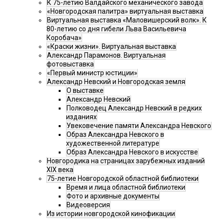
К 75-летию Валдайского механического завода
«Новгородская палитра» виртуальная выставка
Виртуальная выставка «Маловишерский волк». К
80-летию со дня гибели Льва Васильевича
Коробача»
«Краски жизни». Виртуальная выставка
Александр Парамонов. Виртуальная
фотовыставка
«Первый министр юстиции»
Александр Невский и Новгородская земля
О выставке
Александр Невский
Полководец Александр Невский в редких
изданиях
Увековечение памяти Александра Невского
Образ Александра Невского в
художественной литературе
Образ Александра Невского в искусстве
Новгородика на страницах зарубежных изданий
XIX века
75-летие Новгородской областной библиотеки
Время и лица областной библиотеки
Фото и архивные документы
Видеоверсия
Из истории новгородской кинофикации