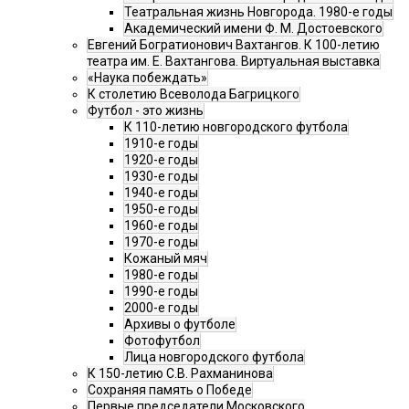
Театральная жизнь Новгорода. 1980-е годы
Академический имени Ф. М. Достоевского
Евгений Богратионович Вахтангов. К 100-летию
театра им. Е. Вахтангова. Виртуальная выставка
«Наука побеждать»
К столетию Всеволода Багрицкого
Футбол - это жизнь
К 110-летию новгородского футбола
1910-е годы
1920-е годы
1930-е годы
1940-е годы
1950-е годы
1960-е годы
1970-е годы
Кожаный мяч
1980-е годы
1990-е годы
2000-е годы
Архивы о футболе
Фотофутбол
Лица новгородского футбола
К 150-летию С.В. Рахманинова
Сохраняя память о Победе
Первые председатели Московского