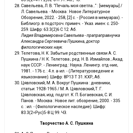
Савельева, Л. В. "Печаль моя светла..." : [мемуары] /
Л. Савельева. - Москва : Новое Литературное
Обозрение, 2022. - 258, [2] с. - (Россия в мемуарах). -
Библиогр. в подстроч. примеч. - Указ. имен: с. 250-
259. Шифр: 63.3(2)6 С 12. Аб.
Лидия Владимировна Савельева - прапраправнучка
Александра Сергеевича Пушкина, доктор
филологических наук
.
Телетова, Н. К. Забытые родственные связи А. С.
Пушкина / Н. К. Телетова ; ред. Н. В. Измайлов ; Акад.
наук CCCР. - Ленинград : Наука. Ленингр. отд-ние,
1981. - 176 с. : 4 л. a-ил. - (Литературоведение и
языкознание). Шифр: 8Р13 Т 31. КХР, Аб.
Цявловский, М. А. Вокруг Пушкина : дневники,
статьи: 1928-1965 / М. А. Цявловский,Т. Г.
Цявловская; изд. подгот. К. П. Богаевская, С. И.
Панов. - Москва : Новое лит. обозрение, 2000. - 335
с. : ил. - (Филологическое наследие). Шифр:
83.3(2=Рус)5-8 Ц 99. ЧЗ.
Творчество А. С. Пушкина