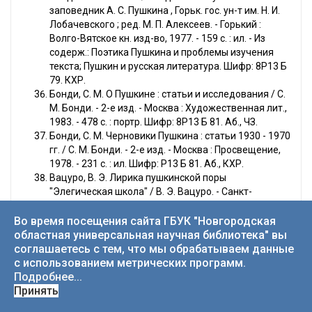
заповедник А. С. Пушкина , Горьк. гос. ун-т им. Н. И.
Лобачевского ; ред. М. П. Алексеев. - Горький :
Волго-Вятское кн. изд-во, 1977. - 159 с. : ил. - Из
содерж.: Поэтика Пушкина и проблемы изучения
текста; Пушкин и русская литература. Шифр: 8Р13 Б
79. КХР.
Бонди, С. М. О Пушкине : статьи и исследования / С.
М. Бонди. - 2-е изд. - Москва : Художественная лит.,
1983. - 478 с. : портр. Шифр: 8Р13 Б 81. Аб., ЧЗ.
Бонди, С. М. Черновики Пушкина : статьи 1930 - 1970
гг. / С. М. Бонди. - 2-е изд. - Москва : Просвещение,
1978. - 231 с. : ил. Шифр: Р13 Б 81. Аб., КХР.
Вацуро, В. Э. Лирика пушкинской поры
"Элегическая школа" / В. Э. Вацуро. - Санкт-
Петербург : Наука, 1994. - 240 с. Шифр: 8Р13 В 22. ЧЗ,
Аб.
Во время посещения сайта ГБУК "Новгородская
Вацуро, В. Э. Сквозь "умственные плотины" : очерки
областная универсальная научная библиотека" вы
о книгах и прессе пушкинской поры / В. Э. Вацуро,
соглашаетесь с тем, что мы обрабатываем данные
М. И. Гиллельсон. - 2-е изд., доп. - Москва : Книга,
с использованием метрических программ.
1986. - 381 с. : ил. Шифр: 8Р13 В 22. Аб., КХР.
Подробнее...
Вацуро, В. Э."Северные цветы" : история альманаха
Принять
Дельвига - Пушкина / В. Э. Вацуро. - Москва : Книга,