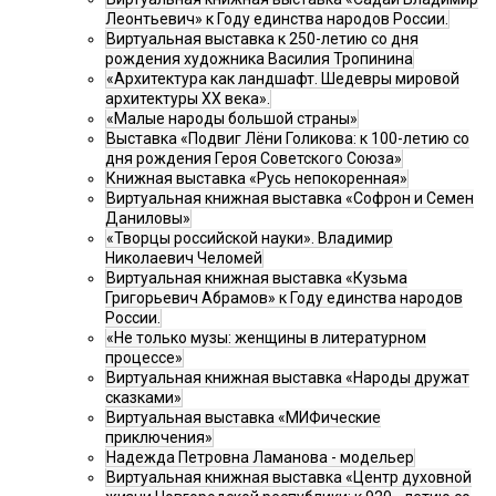
Леонтьевич» к Году единства народов России.
Виртуальная выставка к 250-летию со дня
рождения художника Василия Тропинина
«Архитектура как ландшафт. Шедевры мировой
архитектуры XX века».
«Малые народы большой страны»
Выставка «Подвиг Лёни Голикова: к 100-летию со
дня рождения Героя Советского Союза»
Книжная выставка «Русь непокоренная»
Виртуальная книжная выставка «Софрон и Семен
Даниловы»
«Творцы российской науки». Владимир
Николаевич Челомей
Виртуальная книжная выставка «Кузьма
Григорьевич Абрамов» к Году единства народов
России.
«Не только музы: женщины в литературном
процессе»
Виртуальная книжная выставка «Народы дружат
сказками»
Виртуальная выставка «МИФические
приключения»
Надежда Петровна Ламанова - модельер
Виртуальная книжная выставка «Центр духовной