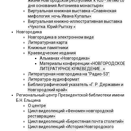
жизни Новгородской республики: к 920 - летию со
дня основания Антониева монастыря»
Виртуальная книжная выставка «Славянская
мифология: ночь Ивана Купалы»
Виртуальная книжно-иллюстративная выставка
«Чукотка. Юрий Рытхэу.»
Новгородика
Новгородика в электронном виде
Литературная карта
Книжные памятники
Краеведческие издания
Альманах «Новгородика»
Материалы конференции «НОВГОРОДСКОЕ
ЛИТЕРАТУРНОЕ КРАЕВЕДЕНИЕ...»
Литературная новгородика на "Радио-53"
Литература-аудиоформат
Библиографический указатель «Г. Р. Державин и
Новгородский край»
Региональный центр Президентской библиотеки имени
Б.Н. Ельцина
О центре
Цикл видеолекций «Феномен новгородской
реставрации»
Цикл видеолекций «Берестяная почта столетий»
Цикл видеолекций «История Новгородского