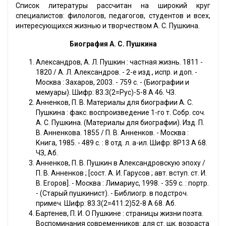
Список литературы рассчитан на широкий круг
специалистов: филологов, педагогов, студентов и всех,
интересующихся жизнью и творчеством А. С. Пушкина.
Биография А. С. Пушкина
Александров, А. Л. Пушкин : частная жизнь. 1811 -
1820 / А. Л. Александров. - 2-е изд., испр. и доп. -
Москва : Захаров, 2003. - 759 с. - (Биографии и
мемуары). Шифр: 83.3(2=Рус)-5-8 А 46. ЧЗ.
Анненков, П. В. Материалы для биографии А. С.
Пушкина : факс. воспроизведение 1-го т. Собр. соч.
А. С. Пушкина. (Материалы для биографии). Изд. П.
В. Анненкова. 1855 / П. В. Анненков. - Москва :
Книга, 1985. - 489 с. : 8 отд. л. a-ил. Шифр: 8Р13 А 68.
ЧЗ, Аб.
Анненков, П. В. Пушкин в Александровскую эпоху /
П. В. Анненков ; [сост. А. И. Гарусов ; авт. вступ. ст. И.
В. Егоров]. - Москва : Лимариус, 1998. - 359 с. : портр.
- (Старый пушкинист). - Библиогр. в подстроч.
примеч. Шифр: 83.3(2=411.2)52-8 А 68. Аб.
Бартенев, П. И. О Пушкине : страницы жизни поэта.
Воспоминания современников: для ст. шк. возраста