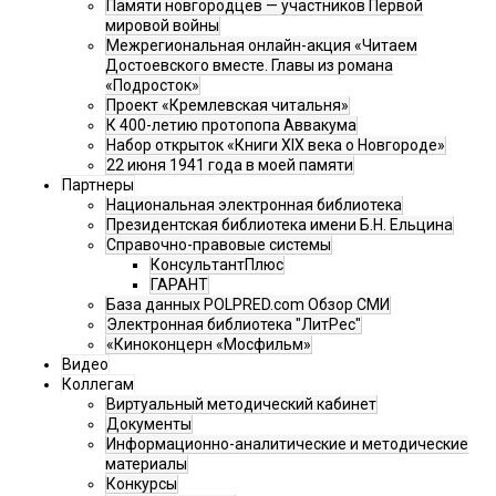
Памяти новгородцев — участников Первой
мировой войны
Межрегиональная онлайн-акция «Читаем
Достоевского вместе. Главы из романа
«Подросток»
Проект «Кремлевская читальня»
К 400-летию протопопа Аввакума
Набор открыток «Книги XIX века о Новгороде»
22 июня 1941 года в моей памяти
Партнеры
Национальная электронная библиотека
Президентская библиотека имени Б.Н. Ельцина
Справочно-правовые системы
КонсультантПлюс
ГАРАНТ
База данных POLPRED.com Обзор СМИ
Электронная библиотека "ЛитРес"
«Киноконцерн «Мосфильм»
Видео
Коллегам
Виртуальный методический кабинет
Документы
Информационно-аналитические и методические
материалы
Конкурсы