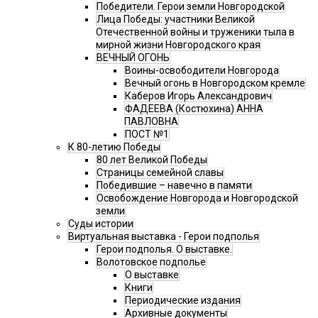
Победители. Герои земли Новгородской
Лица Победы: участники Великой
Отечественной войны и труженики тыла в
мирной жизни Новгородского края
ВЕЧНЫЙ ОГОНЬ
Воины-освободители Новгорода
Вечный огонь в Новгородском кремле
Каберов Игорь Александрович
ФАДЕЕВА (Костюхина) АННА
ПАВЛОВНА
ПОСТ №1
К 80-летию Победы
80 лет Великой Победы
Страницы семейной славы
Победившие – навечно в памяти
Освобождение Новгорода и Новгородской
земли
Суды истории
Виртуальная выставка - Герои подполья
Герои подполья. О выставке.
Волотовское подполье
О выставке
Книги
Периодические издания
Архивные документы