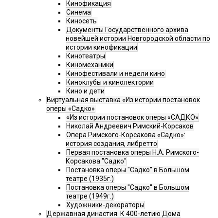
Кинофикация
Синема
Киносеть
Документы Государственного архива
новейшей истории Новгородской области по
истории кинофикации
Кинотеатры
Киномеханики
Кинофестивали и недели кино
Киноклубы и кинолектории
Кино и дети
Виртуальная выставка «Из истории постановок
оперы «Садко»
«Из истории постановок оперы «САДКО»
Николай Андреевич Римский-Корсаков
Опера Римского-Корсакова «Садко»:
история создания, либретто
Первая постановка оперы Н.А. Римского-
Корсакова "Садко"
Постановка оперы "Садко" в Большом
театре (1935г.)
Постановка оперы "Садко" в Большом
театре (1949г.)
Художники-декораторы
Державная династия. К 400-летию Дома