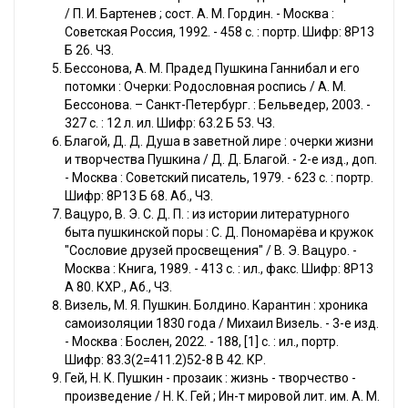
/ П. И. Бартенев ; сост. А. М. Гордин. - Москва :
Советская Россия, 1992. - 458 с. : портр. Шифр: 8Р13
Б 26. ЧЗ.
Бессонова, А. М. Прадед Пушкина Ганнибал и его
потомки : Очерки: Родословная роспись / А. М.
Бессонова. – Санкт-Петербург. : Бельведер, 2003. -
327 с. : 12 л. ил. Шифр: 63.2 Б 53. ЧЗ.
Благой, Д. Д. Душа в заветной лире : очерки жизни
и творчества Пушкина / Д. Д. Благой. - 2-е изд., доп.
- Москва : Советский писатель, 1979. - 623 с. : портр.
Шифр: 8Р13 Б 68. Аб., ЧЗ.
Вацуро, В. Э. С. Д. П. : из истории литературного
быта пушкинской поры : С. Д. Пономарёва и кружок
"Сословие друзей просвещения" / В. Э. Вацуро. -
Москва : Книга, 1989. - 413 с. : ил., факс. Шифр: 8Р13
А 80. КХР., Аб., ЧЗ.
Визель, М. Я. Пушкин. Болдино. Карантин : хроника
самоизоляции 1830 года / Михаил Визель. - 3-е изд.
- Москва : Бослен, 2022. - 188, [1] с. : ил., портр.
Шифр: 83.3(2=411.2)52-8 В 42. КР.
Гей, Н. К. Пушкин - прозаик : жизнь - творчество -
произведение / Н. К. Гей ; Ин-т мировой лит. им. А. М.