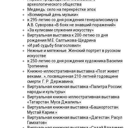
археологического общества
Медведь: село на перекрёстке эпох
«Всемирный день музыки»
к 295-летию со дня рождения генералиссимуса
А.В. Суворова «В боях не знавший поражений»
«За кулисами служения искусству»
Виртуальная выставка к 200-летию со дня
рождения М.Е. Салтыкова-Щедрина
«И раб судьбу благословил»
Нежные и мятежные. Женский портрет в русском
искусстве
к 250-летию со дня рождения художника Василия
Тропинина
Книжно-иллюстративная выставка «Поэт живет
веками…», посвященная 210-летней годовщине
смерти Г. Р. Державина.
Виртуальная книжная выставка «Палитра России:
народы и культуры»
Виртуальная книжно-иллюстративная выставка
«Татарстан. Муса Джалиль»
Виртуальная книжная выставка «Башкортостан.
Мустай Карим.»
Виртуальная книжная выставка «Дагестан. Расул
Гамзатов»
Виртуальная книжная выставка «Садай Владимир