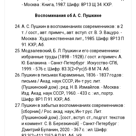
- Москва : Книга, 1987. Шифр: 8Р13 Щ 34. КХР.
Воспоминания об А. С. Пушкине
А. С. Пушкин в воспоминаниях современников : в 2
т. / сост., авт. примеч., авт. вступ. ст. В. Э. Вацуро. -
Москва : Художественная лит., 1985. Шифр: 8Р13 П
91. КХР, Аб.
Модзалевский, Б. Л. Пушкин и его современники :
избранные труды (1898 - 1928) / сост. и примеч. А.
Ю. Балакина. - Санкт-Петербург : Искусство-СПб,
1999. - 576 с. Шифр: 83.3(2=Рус)5-8 М 74. Аб.
Пушкин в письмах Карамзиных, 1836 - 1837 годов :
письма / Акад. наук CCCР, Ин-т рус. лит.
(Пушкинский дом) ; ред. Н. В. Измайлов. - Москва :
Изд. Акад. наук СССР, 1960. - 433 с. : ил., портр.
Шифр: 8Р1 П 91. КХР, Аб.
Пушкин в забытых воспоминаниях современников :
[сборник] / Рос. акад. наук, Ин-т рус. Лит.
(Пушкинский дом) ; [сост., вступ. ст., подгот. текстов
и коммент. С. В. Березкиной]. - Санкт-Петербург :
Дмитрий Буланин, 2020. - 367 с. : ил. Шифр:
83.3(2=411.2)52-8 П 91. Аб., ЧЗ.