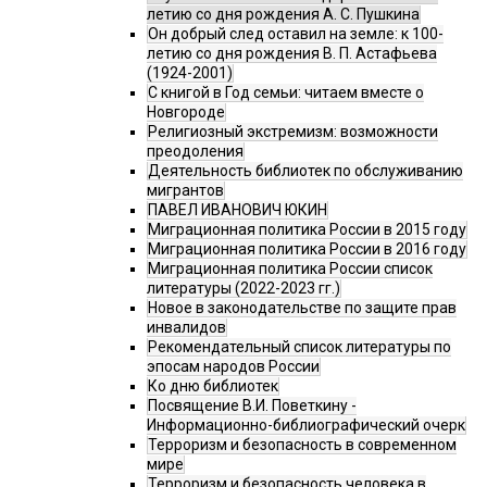
летию со дня рождения А. С. Пушкина
Он добрый след оставил на земле: к 100-
летию со дня рождения В. П. Астафьева
(1924-2001)
С книгой в Год семьи: читаем вместе о
Новгороде
Религиозный экстремизм: возможности
преодоления
Деятельность библиотек по обслуживанию
мигрантов
ПАВЕЛ ИВАНОВИЧ ЮКИН
Миграционная политика России в 2015 году
Миграционная политика России в 2016 году
Миграционная политика России список
литературы (2022-2023 гг.)
Новое в законодательстве по защите прав
инвалидов
Рекомендательный список литературы по
эпосам народов России
Ко дню библиотек
Посвящение В.И. Поветкину -
Информационно-библиографический очерк
Терроризм и безопасность в современном
мире
Терроризм и безопасность человека в