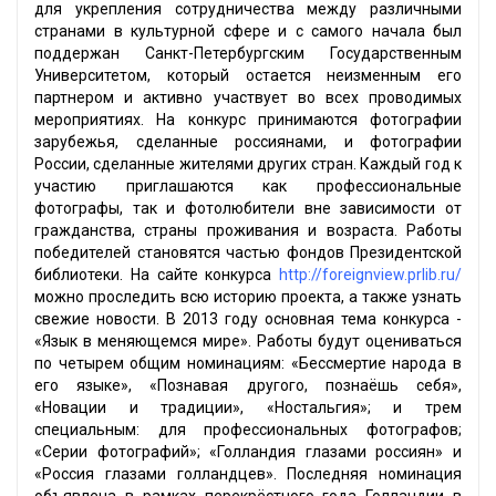
для укрепления сотрудничества между различными
странами в культурной сфере и с самого начала был
поддержан Санкт-Петербургским Государственным
Университетом, который остается неизменным его
партнером и активно участвует во всех проводимых
мероприятиях. На конкурс принимаются фотографии
зарубежья, сделанные россиянами, и фотографии
России, сделанные жителями других стран. Каждый год к
участию приглашаются как профессиональные
фотографы, так и фотолюбители вне зависимости от
гражданства, страны проживания и возраста. Работы
победителей становятся частью фондов Президентской
библиотеки. На сайте конкурса
http://foreignview.prlib.ru/
можно проследить всю историю проекта, а также узнать
свежие новости. В 2013 году основная тема конкурса -
«Язык в меняющемся мире». Работы будут оцениваться
по четырем общим номинациям: «Бессмертие народа в
его языке», «Познавая другого, познаёшь себя»,
«Новации и традиции», «Ностальгия»; и трем
специальным: для профессиональных фотографов;
«Серии фотографий»; «Голландия глазами россиян» и
«Россия глазами голландцев». Последняя номинация