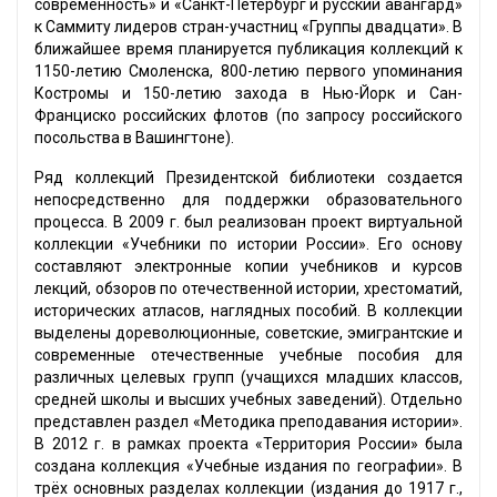
современность» и «Санкт-Петербург и русский авангард»
к Саммиту лидеров стран-участниц «Группы двадцати». В
ближайшее время планируется публикация коллекций к
1150-летию Смоленска, 800-летию первого упоминания
Костромы и 150-летию захода в Нью-Йорк и Сан-
Франциско российских флотов (по запросу российского
посольства в Вашингтоне).
Ряд коллекций Президентской библиотеки создается
непосредственно для поддержки образовательного
процесса. В 2009 г. был реализован проект виртуальной
коллекции «Учебники по истории России». Его основу
составляют электронные копии учебников и курсов
лекций, обзоров по отечественной истории, хрестоматий,
исторических атласов, наглядных пособий. В коллекции
выделены дореволюционные, советские, эмигрантские и
современные отечественные учебные пособия для
различных целевых групп (учащихся младших классов,
средней школы и высших учебных заведений). Отдельно
представлен раздел «Методика преподавания истории».
В 2012 г. в рамках проекта «Территория России» была
создана коллекция «Учебные издания по географии». В
трёх основных разделах коллекции (издания до 1917 г.,