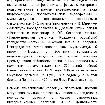
мероприятиях Президентской библиотеки; видеозаписи
выступлений на конференциях и форумах; материалы,
подготовленные в рамках видеолектория; а также
видеоэкскурсии, просветительские видеофильмы и
мультимедийные произведения, создаваемые
специалистами библиотеки (выступление И. В. Минникес
«Институты народоправства в Древней Руси», лекция
«Наполеон и Александр I» О.В. Соколова, фильмы
«Лаврентьевская летопись. Рождение российской
государственности» и «Русская икона в собрании
Новгородского музея-заповедника», мультимедийный
проект «Письма с фронта»). Большинство
видеоэкскурсий создается на основе выставок
Президентской библиотеки, посвященных юбилейным и
памятным датам, таким как 200-летний юбилей
Отечественной войны 1812 года, 400-летие окончания
Смутного времени на Руси, 69-я годовщина снятия
блокады Ленинграда, 400-летие Дома Романовых и др.
Помимо тематических коллекций посетители портала
могут ознакомиться со статьями новостных разделов о
последних новостях в сфере современных
информационных ресурсов и о деятельности