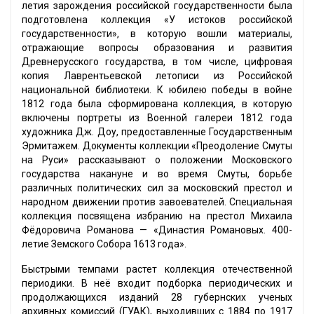
летия зарождения российской государственности была
подготовлена коллекция «У истоков российской
государственности», в которую вошли материалы,
отражающие вопросы образования и развития
Древнерусского государства, в том числе, цифровая
копия Лаврентьевской летописи из Российской
национальной библиотеки. К юбилею победы в войне
1812 года была сформирована коллекция, в которую
включены портреты из Военной галереи 1812 года
художника Дж. Доу, предоставленные Государственным
Эрмитажем. Документы коллекции «Преодоление Смуты
на Руси» рассказывают о положении Московского
государства накануне и во время Смуты, борьбе
различных политических сил за московский престол и
народном движении против завоевателей. Специальная
коллекция посвящена избранию на престол Михаила
Фёдоровича Романова — «Династия Романовых. 400-
летие Земского Собора 1613 года».
Быстрыми темпами растет коллекция отечественной
периодики. В неё входит подборка периодических и
продолжающихся изданий 28 губернских ученых
архивных комиссий (ГУАК), выходивших с 1884 по 1917