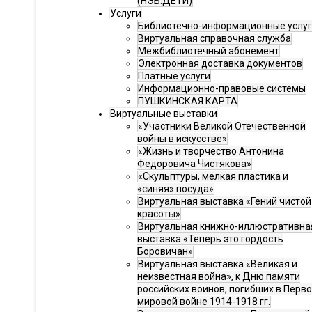
(НЭБ.ДЕТИ)
Услуги
Библиотечно-информационные услу
Виртуальная справочная служба
Межбиблиотечный абонемент
Электронная доставка документов
Платные услуги
Информационно-правовые системы
ПУШКИНСКАЯ КАРТА
Виртуальные выставки
«Участники Великой Отечественной
войны в искусстве»
«Жизнь и творчество Антонина
Федоровича Чистякова»
«Скульптуры, мелкая пластика и
«синяя» посуда»
Виртуальная выставка «Гений чистой
красоты»
Виртуальная книжно-иллюстративна
выставка «Теперь это гордость
Боровичан»
Виртуальная выставка «Великая и
неизвестная война», к Дню памяти
российских воинов, погибших в Перв
мировой войне 1914-1918 гг.