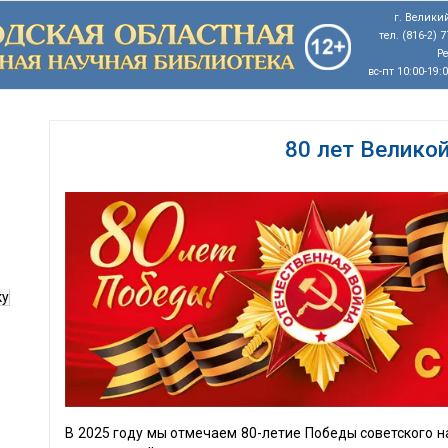
г. Великий
тел. (816-2) 
Р
вс-пт 10:00-19:
80 лет Велико
ку
В 2025 году мы отмечаем 80-летие Победы советского н