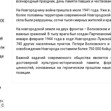
всенародный праздник, день памяти павших и чествован
На Новгородчину война пришла в июле 1941 года. Уже в
более половины территории современной Новгородской 
сёла были разрушены, сотни тысяч мирных жителей и кр
НОЕ
На новгородской земле на двух фронтах – Волховском и
важных сражений. В тылу врага был создан Партизанский
ий
январе-феврале 1944 года в ходе Новгородско-Лужско
740 других населённых пунктов. Потери Волховского и
ели
освобождения Новгорода составили более 750 000 бойц
де
Важной задачей современного общества является 
достоверной культурно-исторической памяти, фор
ценностей, основанных на героическом прошлом наше
позиции.
и
е»:
 С.