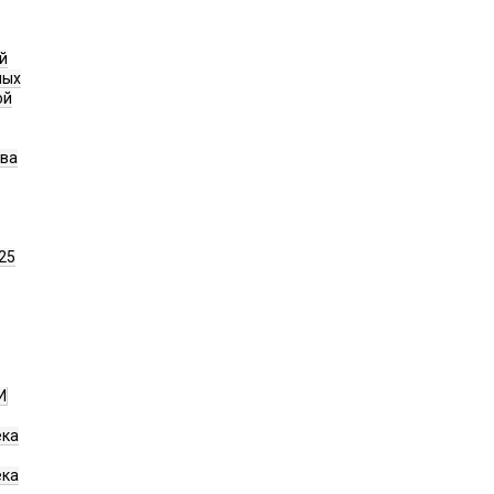
й
ных
ой
ава
25
И
ека
ека