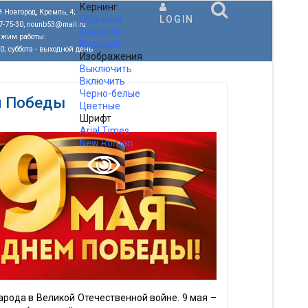
Кернинг
 Новгород, Кремль, 4;
Обычный
LOGIN
77-75-30, nounb53@mail.ru
Средний
ежим работы:
Большой
00; суббота - выходной день
Изображения
Выключить
Включить
Черно-белые
й Победы
Цветные
Шрифт
Arial
Times
New Roman
.
арода в Великой Отечественной войне. 9 мая –