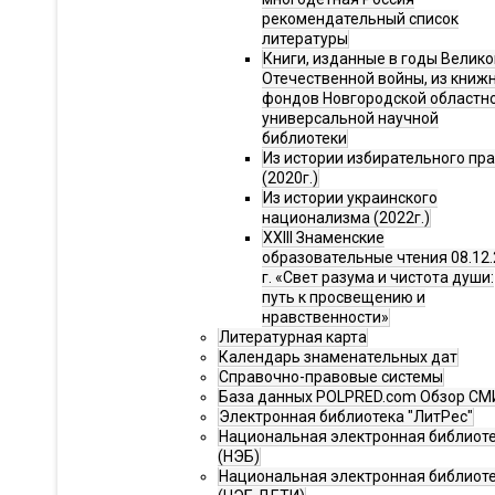
рекомендательный список
литературы
Книги, изданные в годы Велико
Отечественной войны, из книж
фондов Новгородской областн
универсальной научной
библиотеки
Из истории избирательного пр
(2020г.)
Из истории украинского
национализма (2022г.)
XXIII Знаменские
образовательные чтения 08.12.
г. «Свет разума и чистота души:
путь к просвещению и
нравственности»
Литературная карта
Календарь знаменательных дат
Справочно-правовые системы
База данных POLPRED.com Обзор СМ
Электронная библиотека "ЛитРес"
Национальная электронная библиот
(НЭБ)
Национальная электронная библиот