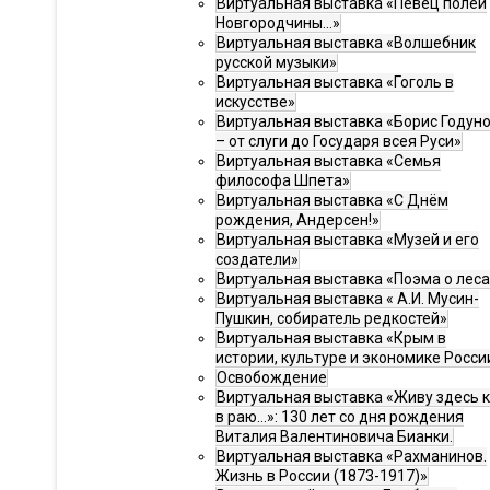
Виртуальная выставка «Певец полей
Новгородчины…»
Виртуальная выставка «Волшебник
русской музыки»
Виртуальная выставка «Гоголь в
искусстве»
Виртуальная выставка «Борис Годун
– от слуги до Государя всея Руси»
Виртуальная выставка «Семья
философа Шпета»
Виртуальная выставка «С Днём
рождения, Андерсен!»
Виртуальная выставка «Музей и его
создатели»
Виртуальная выставка «Поэма о леса
Виртуальная выставка « А.И. Мусин-
Пушкин, собиратель редкостей»
Виртуальная выставка «Крым в
истории, культуре и экономике Росси
Освобождение
Виртуальная выставка «Живу здесь 
в раю…»: 130 лет со дня рождения
Виталия Валентиновича Бианки.
Виртуальная выставка «Рахманинов.
Жизнь в России (1873-1917)»