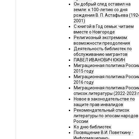
Он добрый след оставил на
земле: к 100-летию со дня
рождения В. П. Астафьева (192
2001)
С книгой в Год семьи: читаем
вместе о Новгороде
Религиозный экстремизм:
возможности преодоления
Деятельность библиотек по
обслуживанию мигрантов
ПАВЕЛ ИВАНОВИЧ ЮКИН
Миграционная политика России
2015 году
Миграционная политика России
2016 году
Миграционная политика Росси
список литературы (2022-2023 г
Новое в законодательстве по
защите прав инвалидов
Рекомендательный список
литературы по эпосам народов
России
Ко дню библиотек
Посвящение В.И. Поветкину -
Информационно-