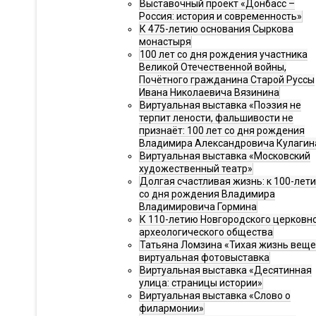
Выставочный проект «Донбасс –
Россия: история и современность»
К 475-летию основания Сыркова
монастыря
100 лет со дня рождения участника
Великой Отечественной войны,
Почётного гражданина Старой Руссы
Ивана Николаевича Вязинина
Виртуальная выставка «Поэзия не
терпит лености, фальшивости не
признаёт: 100 лет со дня рождения
Владимира Александровича Кулагин
Виртуальная выставка «Московский
художественный театр»
Долгая счастливая жизнь: к 100-лет
со дня рождения Владимира
Владимировича Гормина
К 110-летию Новгородского церковн
археологического общества
Татьяна Ломзина «Тихая жизнь веще
виртуальная фотовыставка
Виртуальная выставка «Десятинная
улица: страницы истории»
Виртуальная выставка «Слово о
филармонии»