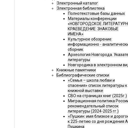
Электронный каталог
Электронная библиотека
Полнотекстовые базы данных
Материалы конференции
«НОВГОРОДСКОЕ ЛИТЕРАТУР
КРАЕВЕДЕНИЕ: ЗНАКОВЫЕ
ИМЕНА»
Культурное обозрение:
информационно - аналитическ
сборник
Археология Новгорода. Указат
литературы
Новгородика в электронном ви
Книжные памятники
Библиографические списки
«Семья – школа любви и
спасения» список литературы к
книжной выставке
СВО на страницах книг (2025г.)
Миграционная политика Росси
рекомендательный список
литературы (2024-2025 гг.)
«Пушкин: имя близкое и дорого
к 225-летию со дня рождения А.
Пушкина