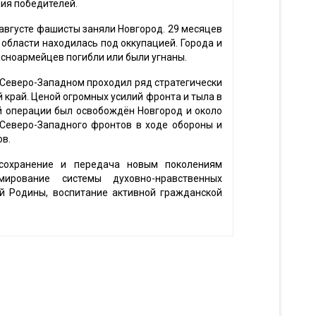
ия победителей.
 августе фашисты заняли Новгород. 29 месяцев
области находилась под оккупацией. Города и
асноармейцев погибли или были угнаны.
 Северо-Западном проходил ряд стратегически
 край. Ценой огромных усилий фронта и тыла в
й операции был освобождён Новгород и около
 Северо-Западного фронтов в ходе обороны и
ов.
сохранение и передача новым поколениям
мирование системы духовно-нравственных
й Родины, воспитание активной гражданской