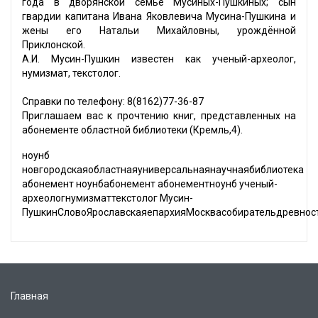
года в дворянской семье Мусиных-Пушкиных; сын
гвардии капитана Ивана Яковлевича Мусина-Пушкина и
жены его Натальи Михайловны, урождённой
Приклонской.
А.И. Мусин-Пушкин известен как ученый-археолог,
нумизмат, текстолог.
Справки по телефону: 8(8162)77-36-87
Приглашаем вас к прочтению книг, представленных на
абонементе областной библиотеки (Кремль,4).
ноунб
новгородскаяобластнаяуниверсальнаянаучнаябиблиотека
абонемент ноунбабонемент абонементноунб ученый-
археологнумизматтекстолог Мусин-
ПушкинСловоЯрославскаяепархияМосквасобирательдревнос
Главная