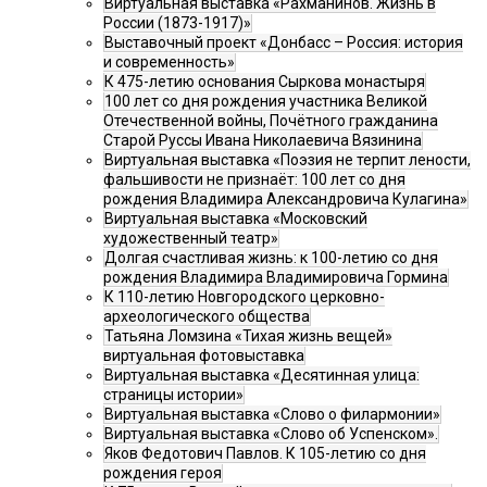
Виртуальная выставка «Рахманинов. Жизнь в
России (1873-1917)»
Выставочный проект «Донбасс – Россия: история
и современность»
К 475-летию основания Сыркова монастыря
100 лет со дня рождения участника Великой
Отечественной войны, Почётного гражданина
Старой Руссы Ивана Николаевича Вязинина
Виртуальная выставка «Поэзия не терпит лености,
фальшивости не признаёт: 100 лет со дня
рождения Владимира Александровича Кулагина»
Виртуальная выставка «Московский
художественный театр»
Долгая счастливая жизнь: к 100-летию со дня
рождения Владимира Владимировича Гормина
К 110-летию Новгородского церковно-
археологического общества
Татьяна Ломзина «Тихая жизнь вещей»
виртуальная фотовыставка
Виртуальная выставка «Десятинная улица:
страницы истории»
Виртуальная выставка «Слово о филармонии»
Виртуальная выставка «Слово об Успенском».
Яков Федотович Павлов. К 105-летию со дня
рождения героя