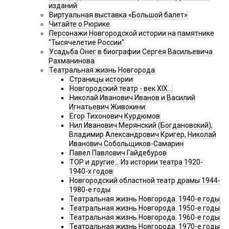
изданий
Виртуальная выставка «Большой балет»
Читайте о Рюрике
Персонажи Новгородской истории на памятнике
"Тысячелетие России"
Усадьба Онег в биографии Сергея Васильевича
Рахманинова
Театральная жизнь Новгорода
Страницы истории
Новгородский театр - век XIX…
Николай Иванович Иванов и Василий
Игнатьевич Живокини
Егор Тихонович Курдюмов
Нил Иванович Мерянский (Богдановский),
Владимир Александрович Кригер, Николай
Иванович Собольщиков-Самарин
Павел Павлович Гайдебуров
ТОР и другие… Из истории театра 1920-
1940-х годов
Новгородский областной театр драмы 1944-
1980-е годы
Театральная жизнь Новгорода. 1940-е годы
Театральная жизнь Новгорода. 1950-е годы
Театральная жизнь Новгорода. 1960-е годы
Театральная жизнь Новгорода. 1970-е годы