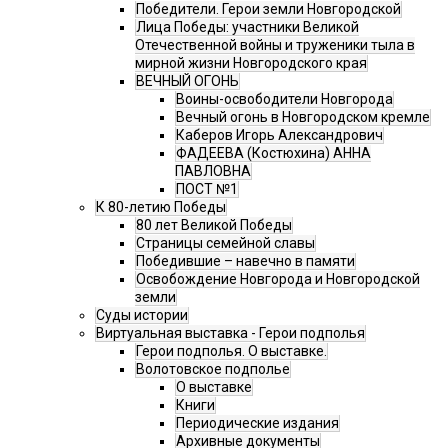
Победители. Герои земли Новгородской
Лица Победы: участники Великой
Отечественной войны и труженики тыла в
мирной жизни Новгородского края
ВЕЧНЫЙ ОГОНЬ
Воины-освободители Новгорода
Вечный огонь в Новгородском кремле
Каберов Игорь Александрович
ФАДЕЕВА (Костюхина) АННА
ПАВЛОВНА
ПОСТ №1
К 80-летию Победы
80 лет Великой Победы
Страницы семейной славы
Победившие – навечно в памяти
Освобождение Новгорода и Новгородской
земли
Суды истории
Виртуальная выставка - Герои подполья
Герои подполья. О выставке.
Волотовское подполье
О выставке
Книги
Периодические издания
Архивные документы