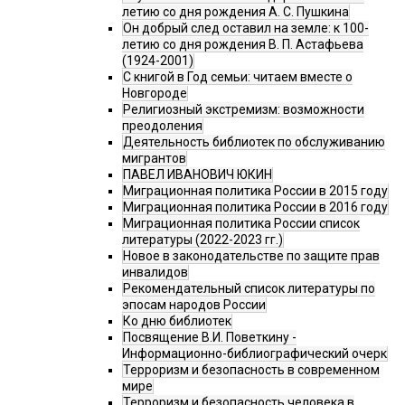
летию со дня рождения А. С. Пушкина
Он добрый след оставил на земле: к 100-
летию со дня рождения В. П. Астафьева
(1924-2001)
С книгой в Год семьи: читаем вместе о
Новгороде
Религиозный экстремизм: возможности
преодоления
Деятельность библиотек по обслуживанию
мигрантов
ПАВЕЛ ИВАНОВИЧ ЮКИН
Миграционная политика России в 2015 году
Миграционная политика России в 2016 году
Миграционная политика России список
литературы (2022-2023 гг.)
Новое в законодательстве по защите прав
инвалидов
Рекомендательный список литературы по
эпосам народов России
Ко дню библиотек
Посвящение В.И. Поветкину -
Информационно-библиографический очерк
Терроризм и безопасность в современном
мире
Терроризм и безопасность человека в