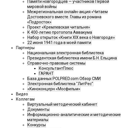
Памяти новгородцев — участников Первой
мировой войны
Межрегиональная онлайн-акция «Читаем
Достоевского вместе. Главы из романа
«Подросток»
Проект «Кремлевская читальня»
К 400-летию протопопа Аввакума
Набор открыток «Книги XIX века о Новгороде»
22 июня 1941 года в моей памяти
Партнеры
Национальная электронная библиотека
Президентская библиотека имени Б.Н. Ельцина
Справочно-правовые системы
КонсультантПлюс
ГАРАНТ
База данных POLPRED.com Обзор СМИ
Электронная библиотека "ЛитРес"
«Киноконцерн «Мосфильм»
Видео
Коллегам
Виртуальный методический кабинет
Документы
Информационно-аналитические и методические
материалы
Конкурсы