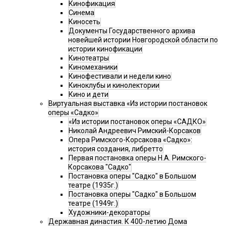
Кинофикация
Синема
Киносеть
Документы Государственного архива
новейшей истории Новгородской области по
истории кинофикации
Кинотеатры
Киномеханики
Кинофестивали и недели кино
Киноклубы и кинолектории
Кино и дети
Виртуальная выставка «Из истории постановок
оперы «Садко»
«Из истории постановок оперы «САДКО»
Николай Андреевич Римский-Корсаков
Опера Римского-Корсакова «Садко»:
история создания, либретто
Первая постановка оперы Н.А. Римского-
Корсакова "Садко"
Постановка оперы "Садко" в Большом
театре (1935г.)
Постановка оперы "Садко" в Большом
театре (1949г.)
Художники-декораторы
Державная династия. К 400-летию Дома