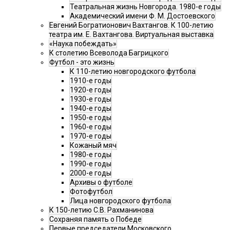
Театральная жизнь Новгорода. 1980-е годы
Академический имени Ф. М. Достоевского
Евгений Богратионович Вахтангов. К 100-летию
театра им. Е. Вахтангова. Виртуальная выставка
«Наука побеждать»
К столетию Всеволода Багрицкого
Футбол - это жизнь
К 110-летию новгородского футбола
1910-е годы
1920-е годы
1930-е годы
1940-е годы
1950-е годы
1960-е годы
1970-е годы
Кожаный мяч
1980-е годы
1990-е годы
2000-е годы
Архивы о футболе
Фотофутбол
Лица новгородского футбола
К 150-летию С.В. Рахманинова
Сохраняя память о Победе
Первые председатели Московского