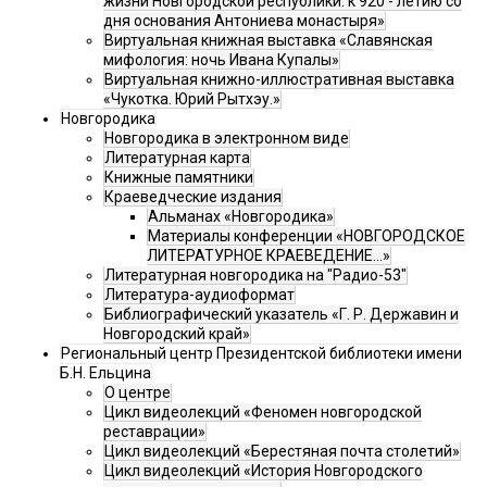
жизни Новгородской республики: к 920 - летию со
дня основания Антониева монастыря»
Виртуальная книжная выставка «Славянская
мифология: ночь Ивана Купалы»
Виртуальная книжно-иллюстративная выставка
«Чукотка. Юрий Рытхэу.»
Новгородика
Новгородика в электронном виде
Литературная карта
Книжные памятники
Краеведческие издания
Альманах «Новгородика»
Материалы конференции «НОВГОРОДСКОЕ
ЛИТЕРАТУРНОЕ КРАЕВЕДЕНИЕ...»
Литературная новгородика на "Радио-53"
Литература-аудиоформат
Библиографический указатель «Г. Р. Державин и
Новгородский край»
Региональный центр Президентской библиотеки имени
Б.Н. Ельцина
О центре
Цикл видеолекций «Феномен новгородской
реставрации»
Цикл видеолекций «Берестяная почта столетий»
Цикл видеолекций «История Новгородского