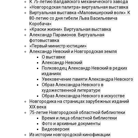
К 75-летию Валдайского механического завода
«Новгородская палитра» виртуальная выставка
Виртуальная выставка «Маловишерский волк». К
80-летию со дня гибели Льва Васильевича
Коробача»
«Краски жизни». Виртуальная выставка
Александр Парамонов. Виртуальная
фотовыставка
«Первый министр юстиции»
Александр Невский и Новгородская земля
О выставке
Александр Невский
Полководец Александр Невский в редких
изданиях
Увековечение памяти Александра Невского
Образ Александра Невского в
художественной литературе
Образ Александра Невского в искусстве
Новгородика на страницах зарубежных изданий
XIX века
75-летие Новгородской областной библиотеки
Время и лица областной библиотеки
Фото и архивные документы
Видеоверсия
Из истории новгородской кинофикации