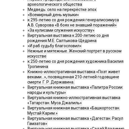
археологического общества
Медведь: село на перекрёстке эпох
«Всемирный день музыки»
к 295-летию со дня рождения генералиссимуса
А.В. Суворова «В боях не знавший поражений»
«За кулисами служения искусству»
Виртуальная выставка к 200-летию со дня
рождения М.Е. Салтыкова-Щедрина
«И раб судьбу благословил»
Нежные и мятежные. Женский портрет в русском
искусстве
к 250-летию со дня рождения художника Василия
Тропинина
Книжно-иллюстративная выставка «Поэт живет
веками…», посвященная 210-летней годовщине
смерти Г. Р. Державина.
Виртуальная книжная выставка «Палитра России:
народы и культуры»
Виртуальная книжно-иллюстративная выставка
«Татарстан. Муса Джалиль»
Виртуальная книжная выставка «Башкортостан.
Мустай Карим.»
Виртуальная книжная выставка «Дагестан. Расул
Гамзатов»
Виртуальная книжная выставка «Садай Владимир