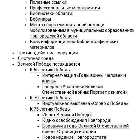
Полезные ссылки
Профессиональные мероприятия
Библиотеки области
Вебинары
Места сбора гуманитарной помощи
мобилизованным в муниципальных образованиях
Новгородской области
Банк информационно-библиографических
материалов
Противодействие коррупции
Доступная среда
Великой Победе посвящается
К 65-летию Победы
Интернет-акция «Годы войны: человек и
книга»
Галерея «Участники Великой
Отечественной войны: Портрет с книгой»
К 70-летию Победы:
Виртуальная выставка «Слово о Победе»
К 75-летию Победы
75 лет Великой Победы
К дню освобождения Новгорода
Боровичи в годы Великой Отечественной
войны. Страницы истории
Новое издание Новгородстата