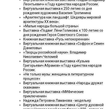
Леонтьевич» к Году единства народов России.
Виртуальная выставка к 250-летию со дня
рождения художника Василия Тропинина
«Архитектура как ландшафт. Шедевры мировой
архитектуры XX века».
«Малые народы большой страны»
Выставка «Подвиг Лёни Голикова: к 100-летию со
дня рождения Героя Советского Союза»
Книжная выставка «Русь непокоренная»
Виртуальная книжная выставка «Софрон и Семен
Даниловы»
«Творцы российской науки». Владимир
Николаевич Челомей
Виртуальная книжная выставка «Кузьма
Григорьевич Абрамов» к Году единства народов
России.
«Не только музы: женщины в литературном
процессе»
Виртуальная книжная выставка «Народы дружат
сказками»
Виртуальная выставка «МИФические
приключения»
Надежда Петровна Ламанова - модельер
Виртуальная книжная выставка «Центр духовной