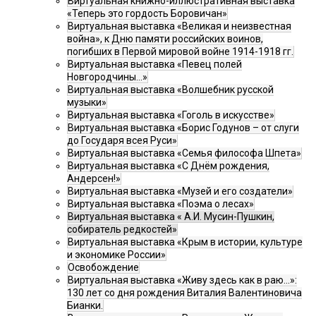
Виртуальная книжно-иллюстративная выставка
«Теперь это гордость Боровичан»
Виртуальная выставка «Великая и неизвестная
война», к Дню памяти российских воинов,
погибших в Первой мировой войне 1914-1918 гг.
Виртуальная выставка «Певец полей
Новгородчины…»
Виртуальная выставка «Волшебник русской
музыки»
Виртуальная выставка «Гоголь в искусстве»
Виртуальная выставка «Борис Годунов – от слуги
до Государя всея Руси»
Виртуальная выставка «Семья философа Шпета»
Виртуальная выставка «С Днём рождения,
Андерсен!»
Виртуальная выставка «Музей и его создатели»
Виртуальная выставка «Поэма о лесах»
Виртуальная выставка « А.И. Мусин-Пушкин,
собиратель редкостей»
Виртуальная выставка «Крым в истории, культуре
и экономике России»
Освобождение
Виртуальная выставка «Живу здесь как в раю…»:
130 лет со дня рождения Виталия Валентиновича
Бианки.