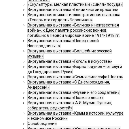
«Скульптуры, мелкая пластика и «синяя» посуда»
Виртуальная выставка «Гений чистой красоты»
Виртуальная книжно-иллюстративная выставка
«Теперь это гордость Боровичан»
Виртуальная выставка «Великая и неизвестная
война», к Дню памяти российских воинов,
погибших в Первой мировой войне 1914-1918 гг.
Виртуальная выставка «Певец полей
Новгородчины…»
Виртуальная выставка «Волшебник русской
музыки»
Виртуальная выставка «Гоголь в искусстве»
Виртуальная выставка «Борис Годунов – от слуги
до Государя всея Руси»
Виртуальная выставка «Семья философа Шпета»
Виртуальная выставка «С Днём рождения,
Андерсен!»
Виртуальная выставка «Музей и его создатели»
Виртуальная выставка «Поэма о лесах»
Виртуальная выставка « А.И. Мусин-Пушкин,
собиратель редкостей»
Виртуальная выставка «Крым в истории, культуре
и экономике России»
Освобождение
Виртуальная выставка «Живу здесь как в раю…»: