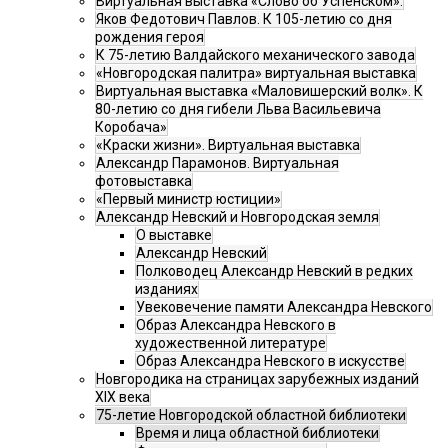
Виртуальная выставка «Слово об Успенском».
Яков Федотович Павлов. К 105-летию со дня
рождения героя
К 75-летию Валдайского механического завода
«Новгородская палитра» виртуальная выставка
Виртуальная выставка «Маловишерский волк». К
80-летию со дня гибели Льва Васильевича
Коробача»
«Краски жизни». Виртуальная выставка
Александр Парамонов. Виртуальная
фотовыставка
«Первый министр юстиции»
Александр Невский и Новгородская земля
О выставке
Александр Невский
Полководец Александр Невский в редких
изданиях
Увековечение памяти Александра Невского
Образ Александра Невского в
художественной литературе
Образ Александра Невского в искусстве
Новгородика на страницах зарубежных изданий
XIX века
75-летие Новгородской областной библиотеки
Время и лица областной библиотеки