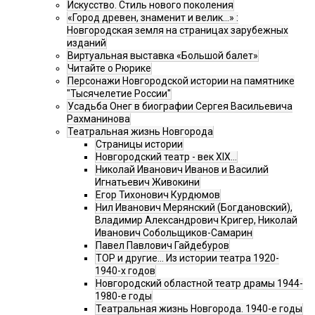
Искусство. Стиль нового поколения
«Город древен, знаменит и велик…» :
Новгородская земля на страницах зарубежных
изданий
Виртуальная выставка «Большой балет»
Читайте о Рюрике
Персонажи Новгородской истории на памятнике
"Тысячелетие России"
Усадьба Онег в биографии Сергея Васильевича
Рахманинова
Театральная жизнь Новгорода
Страницы истории
Новгородский театр - век XIX…
Николай Иванович Иванов и Василий
Игнатьевич Живокини
Егор Тихонович Курдюмов
Нил Иванович Мерянский (Богдановский),
Владимир Александрович Кригер, Николай
Иванович Собольщиков-Самарин
Павел Павлович Гайдебуров
ТОР и другие… Из истории театра 1920-
1940-х годов
Новгородский областной театр драмы 1944-
1980-е годы
Театральная жизнь Новгорода. 1940-е годы