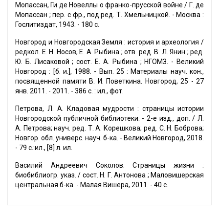
Мопассан, Ги де Новеллы о франко-прусской войне / Г. де
Мопассан ; пер. с фр., под ред. Т. Хмельницкой. - Москва :
Гослитиздат, 1943. - 180 с.
Новгород и Новгородская Земля : история и археология /
редкол. Е. Н. Носов, Е. А. Рыбина ; отв. ред. В. Л. Янин ; ред.
Ю. Б. Лисаковой ; сост. Е. А. Рыбина ; НГОМЗ. - Великий
Новгород : [б. и.], 1988. - Вып. 25 : Материалы науч. кон.,
посвященной памяти В. И. Поветкина. Новгород, 25 - 27
янв. 2011. - 2011. - 386 с. : ил., фот.
Петрова, Л. А. Кладовая мудрости : страницы истории
Новгородской публичной библиотеки. - 2-е изд., доп. / Л.
А. Петрова; науч. ред. Т. А. Корешкова; ред. С. Н. Боброва;
Новгор. обл. универс. науч. б-ка. - Великий Новгород, 2018.
- 79 с.:ил., [8] л. ил.
Василий Андреевич Соколов. Страницы жизни :
биобиблиогр. указ. / сост. Н. Г. Антонова ; Маловишерская
центральная б-ка. - Малая Вишера, 2011. - 40 с.