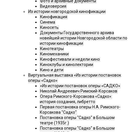
Фото и архивные документы
Видеоверсия
Из истории новгородской кинофикации
Кинофикация
Синема
Киносеть
Документы Государственного архива
новейшей истории Новгородской области по
истории кинофикации
Кинотеатры
Киномеханики
Кинофестивали и недели кино
Киноклубы и кинолектории
Кино и дети
Виртуальная выставка «Из истории постановок
оперы «Садко»
«Из истории постановок оперы «САДКО»
Николай Андреевич Римский-Корсаков
Опера Римского-Корсакова «Садко»:
история создания, либретто
Первая постановка оперы Н.А. Римского-
Корсакова "Садко"
Постановка оперы "Садко" в Большом
театре (1935г.)
Постановка оперы "Садко" в Большом