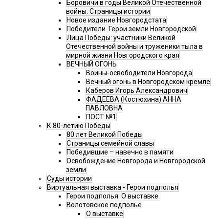
Боровичи в годы Великой Отечественной
войны. Страницы истории
Новое издание Новгородстата
Победители. Герои земли Новгородской
Лица Победы: участники Великой
Отечественной войны и труженики тыла в
мирной жизни Новгородского края
ВЕЧНЫЙ ОГОНЬ
Воины-освободители Новгорода
Вечный огонь в Новгородском кремле
Каберов Игорь Александрович
ФАДЕЕВА (Костюхина) АННА
ПАВЛОВНА
ПОСТ №1
К 80-летию Победы
80 лет Великой Победы
Страницы семейной славы
Победившие – навечно в памяти
Освобождение Новгорода и Новгородской
земли
Суды истории
Виртуальная выставка - Герои подполья
Герои подполья. О выставке.
Волотовское подполье
О выставке