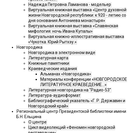
Надежда Петровна Ламанова - модельер
Виртуальная книжная выставка «Центр духовной
жизни Новгородской республики: к 920 - летию со
дня основания Антониева монастыря»
Виртуальная книжная выставка «Славянская
мифология: ночь Ивана Купалы»
Виртуальная книжно-иллюстративная выставка
«Чукотка. Юрий Рытхэу.»
Новгородика
Новгородика в электронном виде
Литературная карта
Книжные памятники
Краеведческие издания
Альманах «Новгородика»
Материалы конференции «НОВГОРОДСКОЕ
ЛИТЕРАТУРНОЕ КРАЕВЕДЕНИЕ...»
Литературная новгородика на "Радио-53"
Литература-аудиоформат
Библиографический указатель «Г. Р. Державин и
Новгородский край»
Региональный центр Президентской библиотеки имени
Б.Н. Ельцина
О центре
Цикл видеолекций «Феномен новгородской
реставрации»