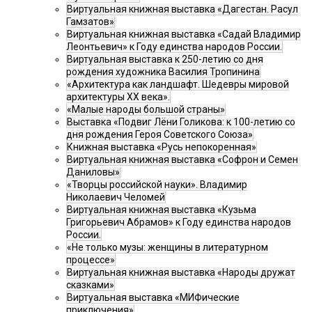
Виртуальная книжная выставка «Дагестан. Расул
Гамзатов»
Виртуальная книжная выставка «Садай Владимир
Леонтьевич» к Году единства народов России.
Виртуальная выставка к 250-летию со дня
рождения художника Василия Тропинина
«Архитектура как ландшафт. Шедевры мировой
архитектуры XX века».
«Малые народы большой страны»
Выставка «Подвиг Лёни Голикова: к 100-летию со
дня рождения Героя Советского Союза»
Книжная выставка «Русь непокоренная»
Виртуальная книжная выставка «Софрон и Семен
Даниловы»
«Творцы российской науки». Владимир
Николаевич Челомей
Виртуальная книжная выставка «Кузьма
Григорьевич Абрамов» к Году единства народов
России.
«Не только музы: женщины в литературном
процессе»
Виртуальная книжная выставка «Народы дружат
сказками»
Виртуальная выставка «МИФические
приключения»