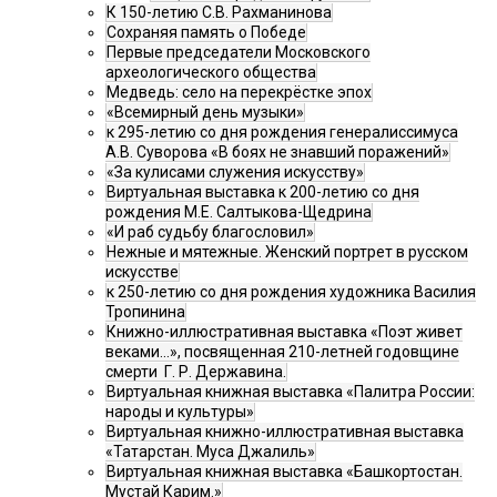
К 150-летию С.В. Рахманинова
Сохраняя память о Победе
Первые председатели Московского
археологического общества
Медведь: село на перекрёстке эпох
«Всемирный день музыки»
к 295-летию со дня рождения генералиссимуса
А.В. Суворова «В боях не знавший поражений»
«За кулисами служения искусству»
Виртуальная выставка к 200-летию со дня
рождения М.Е. Салтыкова-Щедрина
«И раб судьбу благословил»
Нежные и мятежные. Женский портрет в русском
искусстве
к 250-летию со дня рождения художника Василия
Тропинина
Книжно-иллюстративная выставка «Поэт живет
веками…», посвященная 210-летней годовщине
смерти Г. Р. Державина.
Виртуальная книжная выставка «Палитра России:
народы и культуры»
Виртуальная книжно-иллюстративная выставка
«Татарстан. Муса Джалиль»
Виртуальная книжная выставка «Башкортостан.
Мустай Карим.»