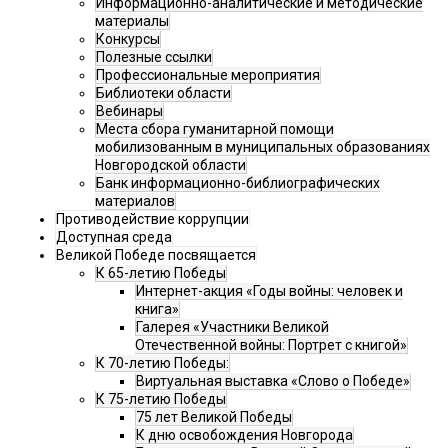
Информационно-аналитические и методические
материалы
Конкурсы
Полезные ссылки
Профессиональные мероприятия
Библиотеки области
Вебинары
Места сбора гуманитарной помощи
мобилизованным в муниципальных образованиях
Новгородской области
Банк информационно-библиографических
материалов
Противодействие коррупции
Доступная среда
Великой Победе посвящается
К 65-летию Победы
Интернет-акция «Годы войны: человек и
книга»
Галерея «Участники Великой
Отечественной войны: Портрет с книгой»
К 70-летию Победы:
Виртуальная выставка «Слово о Победе»
К 75-летию Победы
75 лет Великой Победы
К дню освобождения Новгорода