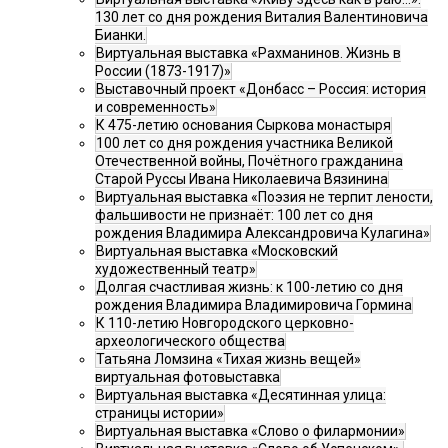
130 лет со дня рождения Виталия Валентиновича
Бианки.
Виртуальная выставка «Рахманинов. Жизнь в
России (1873-1917)»
Выставочный проект «Донбасс – Россия: история
и современность»
К 475-летию основания Сыркова монастыря
100 лет со дня рождения участника Великой
Отечественной войны, Почётного гражданина
Старой Руссы Ивана Николаевича Вязинина
Виртуальная выставка «Поэзия не терпит лености,
фальшивости не признаёт: 100 лет со дня
рождения Владимира Александровича Кулагина»
Виртуальная выставка «Московский
художественный театр»
Долгая счастливая жизнь: к 100-летию со дня
рождения Владимира Владимировича Гормина
К 110-летию Новгородского церковно-
археологического общества
Татьяна Ломзина «Тихая жизнь вещей»
виртуальная фотовыставка
Виртуальная выставка «Десятинная улица:
страницы истории»
Виртуальная выставка «Слово о филармонии»