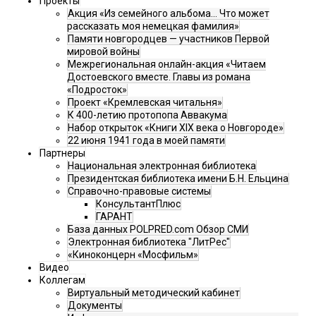
Проекты
Акция «Из семейного альбома... Что может
рассказать моя немецкая фамилия»
Памяти новгородцев — участников Первой
мировой войны
Межрегиональная онлайн-акция «Читаем
Достоевского вместе. Главы из романа
«Подросток»
Проект «Кремлевская читальня»
К 400-летию протопопа Аввакума
Набор открыток «Книги XIX века о Новгороде»
22 июня 1941 года в моей памяти
Партнеры
Национальная электронная библиотека
Президентская библиотека имени Б.Н. Ельцина
Справочно-правовые системы
КонсультантПлюс
ГАРАНТ
База данных POLPRED.com Обзор СМИ
Электронная библиотека "ЛитРес"
«Киноконцерн «Мосфильм»
Видео
Коллегам
Виртуальный методический кабинет
Документы