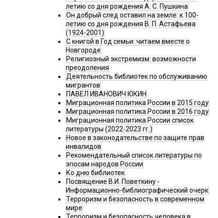
летию со дня рождения А. С. Пушкина
Он добрый след оставил на земле: к 100-
летию со дня рождения В. П. Астафьева
(1924-2001)
С книгой в Год семьи: читаем вместе о
Новгороде
Религиозный экстремизм: возможности
преодоления
Деятельность библиотек по обслуживанию
мигрантов
ПАВЕЛ ИВАНОВИЧ ЮКИН
Миграционная политика России в 2015 году
Миграционная политика России в 2016 году
Миграционная политика России список
литературы (2022-2023 гг.)
Новое в законодательстве по защите прав
инвалидов
Рекомендательный список литературы по
эпосам народов России
Ко дню библиотек
Посвящение В.И. Поветкину -
Информационно-библиографический очерк
Терроризм и безопасность в современном
мире
Терроризм и безопасность человека в