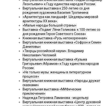
Леонтьевич» к Году единства народов России.
Виртуальная выставка к 250-летию со дня
рождения художника Василия Тропинина
«Архитектура как ландшафт. Шедевры мировой
архитектуры XX века».
«Малые народы большой страны»
Выставка «Подвиг Лёни Голикова: к 100-летию со
дня рождения Героя Советского Союза»
Книжная выставка «Русь непокоренная»
Виртуальная книжная выставка «Софрон и Семен
Даниловы»
«Творцы российской науки». Владимир
Николаевич Челомей
Виртуальная книжная выставка «Кузьма
Григорьевич Абрамов» к Году единства народов
России.
«Не только музы: женщины в литературном
процессе»
Виртуальная книжная выставка «Народы дружат
сказками»
Виртуальная выставка «МИФические
приключения»
Надежда Петровна Ламанова - модельер
Виртуальная книжная выставка «Центр духовной