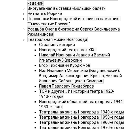
изданий
Виртуальная выставка «Большой балет»
Читайте о Рюрике
Персонажи Новгородской истории на памятнике
"Тысячелетие России"
Усадьба Онег в биографии Сергея Васильевича
Рахманинова
Театральная жизнь Новгорода
Страницы истории
Новгородский театр - век XIX…
Николай Иванович Иванов и Василий
Игнатьевич Живокини
Егор Тихонович Курдюмов
Нил Иванович Мерянский (Богдановский),
Владимир Александрович Кригер, Николай
Иванович Собольщиков-Самарин
Павел Павлович Гайдебуров
ТОР и другие… Из истории театра 1920-
1940-х годов
Новгородский областной театр драмы 1944-
1980-е годы
Театральная жизнь Новгорода. 1940-е годы
Театральная жизнь Новгорода. 1950-е годы
Театральная жизнь Новгорода. 1960-е годы
Театральная жизнь Новгорода. 1970-е годы