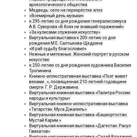
археологического общества
Медведь: село на перекрёстке эпох
«Всемирный день музыки»
к 295-летию со дня рождения генералиссимуса
А.В. Суворова «В боях не знавший поражений»
«За кулисами служения искусству»
Виртуальная выставка к 200-летию со дня
рождения М.Е. Салтыкова-Щедрина
«И раб судьбу благословил»
Нежные и мятежные. Женский портрет в русском
искусстве
к 250-летию со дня рождения художника Василия
Тропинина
Книжно-иллюстративная выставка «Поэт живет
веками…», посвященная 210-летней годовщине
смерти Г. Р. Державина.
Виртуальная книжная выставка «Палитра России:
народы и культуры»
Виртуальная книжно-иллюстративная выставка
«Татарстан. Муса Джалиль»
Виртуальная книжная выставка «Башкортостан.
Мустай Карим.»
Виртуальная книжная выставка «Дагестан. Расул
Гамзатов»
Виртуальная книжная выставка «Садай Владимир