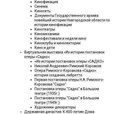
Кинофикация
Синема
Киносеть
Документы Государственного архива
новейшей истории Новгородской области по
истории кинофикации
Кинотеатры
Киномеханики
Кинофестивали и недели кино
Киноклубы и кинолектории
Кино и дети
Виртуальная выставка «Из истории постановок
оперы «Садко»
«Из истории постановок оперы «САДКО»
Николай Андреевич Римский-Корсаков
Опера Римского-Корсакова «Садко»:
история создания, либретто
Первая постановка оперы Н.А. Римского-
Корсакова "Садко"
Постановка оперы "Садко" в Большом
театре (1935г.)
Постановка оперы "Садко" в Большом
театре (1949г.)
Художники-декораторы
Державная династия. К 400-летию Дома