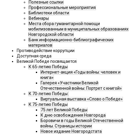
Полезные ссылки
Профессиональные мероприятия
Библиотеки области
Вебинары
Места сбора гуманитарной помощи
мобилизованным в муниципальных образованиях
Новгородской области
Банк информационно-библиографических
материалов
Противодействие коррупции
Доступная среда
Великой Победе посвящается
К 65-летию Победы
Интернет-акция «Годы войны: человек и
книга»
Галерея «Участники Великой
Отечественной войны: Портрет с книгой»
К 70-летию Победы:
Виртуальная выставка «Слово о Победе»
К 75-летию Победы
75 лет Великой Победы
К дню освобождения Новгорода
Боровичи в годы Великой Отечественной
войны. Страницы истории
Новое издание Новгородстата