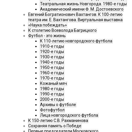
Театральная жизнь Новгорода. 1980-е годы
Академический имени Ф. М. Достоевского
Евгений Богратионович Вахтангов. К 100-летию
театра им. Е. Вахтангова. Виртуальная выставка
«Наука побеждать»
К столетию Всеволода Багрицкого
Футбол - это жизнь
К 110-летию новгородского футбола
1910-е годы
1920-е годы
1930-е годы
1940-е годы
1950-е годы
1960-е годы
1970-е годы
Кожаный мяч
1980-е годы
1990-е годы
2000-е годы
Архивы о футболе
Фотофутбол
Лица новгородского футбола
К 150-летию С.В. Рахманинова
Сохраняя память о Победе
Первые председатели Московского