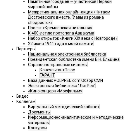
Памяти новгородцев — участников Первой
мировой войны
Межрегиональная онлайн-акция «Читаем
Достоевского вместе. Главы из романа
«Подросток»
Проект «Кремлевская читальня»
К 400-летию протопопа Аввакума
Набор открыток «Книги XIX века о Новгороде»
22 июня 1941 года в моей памяти
Партнеры
Национальная электронная библиотека
Президентская библиотека имени Б.Н. Ельцина
Справочно-правовые системы
КонсультантПлюс
ГАРАНТ
База данных POLPRED.com Обзор СМИ
Электронная библиотека "ЛитРес"
«Киноконцерн «Мосфильм»
Видео
Коллегам
Виртуальный методический кабинет
Документы
Информационно-аналитические и методические
материалы
Конкурсы