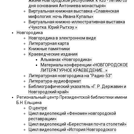
жизни Новгородской республики: к 920 - летию со
дня основания Антониева монастыря»
Виртуальная книжная выставка «Славянская
мифология: ночь Ивана Купалы»
Виртуальная книжно-иллюстративная выставка
«Чукотка. Юрий Рытхэу.»
Новгородика
Новгородика в электронном виде
Литературная карта
Книжные памятники
Краеведческие издания
Альманах «Новгородика»
Материалы конференции «НОВГОРОДСКОЕ
ЛИТЕРАТУРНОЕ КРАЕВЕДЕНИЕ...»
Литературная новгородика на "Радио-53"
Литература-аудиоформат
Библиографический указатель «Г. Р. Державин и
Новгородский край»
Региональный центр Президентской библиотеки имени
Б.Н. Ельцина
О центре
Цикл видеолекций «Феномен новгородской
реставрации»
Цикл видеолекций «Берестяная почта столетий»
Цикл видеолекций «История Новгородского