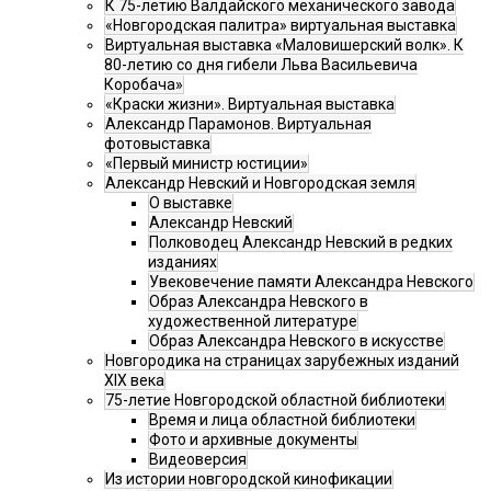
К 75-летию Валдайского механического завода
«Новгородская палитра» виртуальная выставка
Виртуальная выставка «Маловишерский волк». К
80-летию со дня гибели Льва Васильевича
Коробача»
«Краски жизни». Виртуальная выставка
Александр Парамонов. Виртуальная
фотовыставка
«Первый министр юстиции»
Александр Невский и Новгородская земля
О выставке
Александр Невский
Полководец Александр Невский в редких
изданиях
Увековечение памяти Александра Невского
Образ Александра Невского в
художественной литературе
Образ Александра Невского в искусстве
Новгородика на страницах зарубежных изданий
XIX века
75-летие Новгородской областной библиотеки
Время и лица областной библиотеки
Фото и архивные документы
Видеоверсия
Из истории новгородской кинофикации