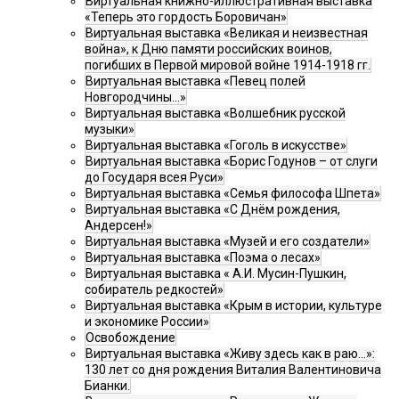
Виртуальная книжно-иллюстративная выставка
«Теперь это гордость Боровичан»
Виртуальная выставка «Великая и неизвестная
война», к Дню памяти российских воинов,
погибших в Первой мировой войне 1914-1918 гг.
Виртуальная выставка «Певец полей
Новгородчины…»
Виртуальная выставка «Волшебник русской
музыки»
Виртуальная выставка «Гоголь в искусстве»
Виртуальная выставка «Борис Годунов – от слуги
до Государя всея Руси»
Виртуальная выставка «Семья философа Шпета»
Виртуальная выставка «С Днём рождения,
Андерсен!»
Виртуальная выставка «Музей и его создатели»
Виртуальная выставка «Поэма о лесах»
Виртуальная выставка « А.И. Мусин-Пушкин,
собиратель редкостей»
Виртуальная выставка «Крым в истории, культуре
и экономике России»
Освобождение
Виртуальная выставка «Живу здесь как в раю…»:
130 лет со дня рождения Виталия Валентиновича
Бианки.