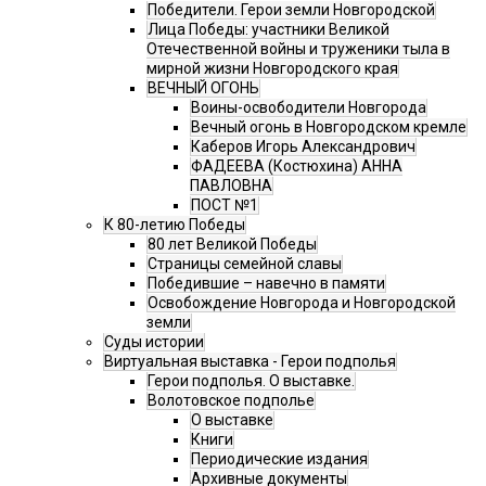
Победители. Герои земли Новгородской
Лица Победы: участники Великой
Отечественной войны и труженики тыла в
мирной жизни Новгородского края
ВЕЧНЫЙ ОГОНЬ
Воины-освободители Новгорода
Вечный огонь в Новгородском кремле
Каберов Игорь Александрович
ФАДЕЕВА (Костюхина) АННА
ПАВЛОВНА
ПОСТ №1
К 80-летию Победы
80 лет Великой Победы
Страницы семейной славы
Победившие – навечно в памяти
Освобождение Новгорода и Новгородской
земли
Суды истории
Виртуальная выставка - Герои подполья
Герои подполья. О выставке.
Волотовское подполье
О выставке
Книги
Периодические издания
Архивные документы