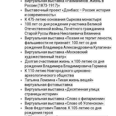
Виртуальная выставка «Рахманинов. Жизнь в
России (1873-1917)»
Выставочный проект «Донбасс – Россия: история
и современность»
К 475-летию основания Сыркова монастыря
100 лет со дня рождения участника Великой
Отечественной войны, Почётного гражданина
Старой Руссы Ивана Николаевича Вязинина
Виртуальная выставка «Поэзия не терпит лености,
фальшивости не признаёт: 100 лет со дня
рождения Владимира Александровича Кулагина»
Виртуальная выставка «Московский
художественный театр»
Долгая счастливая жизнь: к 100-летию со дня
рождения Владимира Владимировича Гормина
К 110-летию Новгородского церковно-
археологического общества
Татьяна Ломзина «Тихая жизнь вещей»
виртуальная фотовыставка
Виртуальная выставка «Десятинная улица:
страницы истории»
Виртуальная выставка «Слово о филармонии»
Виртуальная выставка «Слово об Успенском».
Яков Федотович Павлов. К 105-летию со дня
рождения героя