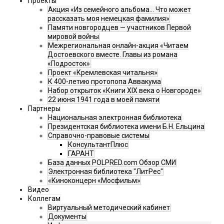
Проекты
Акция «Из семейного альбома... Что может
рассказать моя немецкая фамилия»
Памяти новгородцев — участников Первой
мировой войны
Межрегиональная онлайн-акция «Читаем
Достоевского вместе. Главы из романа
«Подросток»
Проект «Кремлевская читальня»
К 400-летию протопопа Аввакума
Набор открыток «Книги XIX века о Новгороде»
22 июня 1941 года в моей памяти
Партнеры
Национальная электронная библиотека
Президентская библиотека имени Б.Н. Ельцина
Справочно-правовые системы
КонсультантПлюс
ГАРАНТ
База данных POLPRED.com Обзор СМИ
Электронная библиотека "ЛитРес"
«Киноконцерн «Мосфильм»
Видео
Коллегам
Виртуальный методический кабинет
Документы