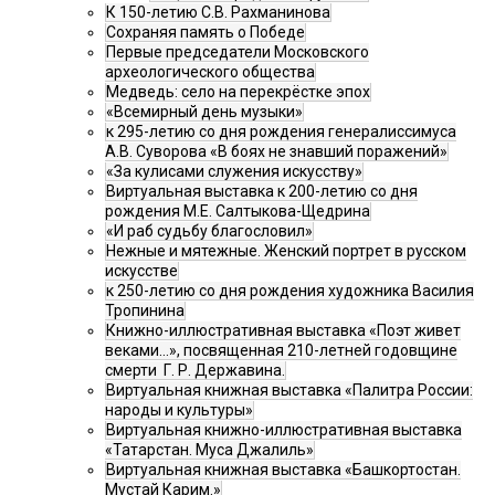
К 150-летию С.В. Рахманинова
Сохраняя память о Победе
Первые председатели Московского
археологического общества
Медведь: село на перекрёстке эпох
«Всемирный день музыки»
к 295-летию со дня рождения генералиссимуса
А.В. Суворова «В боях не знавший поражений»
«За кулисами служения искусству»
Виртуальная выставка к 200-летию со дня
рождения М.Е. Салтыкова-Щедрина
«И раб судьбу благословил»
Нежные и мятежные. Женский портрет в русском
искусстве
к 250-летию со дня рождения художника Василия
Тропинина
Книжно-иллюстративная выставка «Поэт живет
веками…», посвященная 210-летней годовщине
смерти Г. Р. Державина.
Виртуальная книжная выставка «Палитра России:
народы и культуры»
Виртуальная книжно-иллюстративная выставка
«Татарстан. Муса Джалиль»
Виртуальная книжная выставка «Башкортостан.
Мустай Карим.»