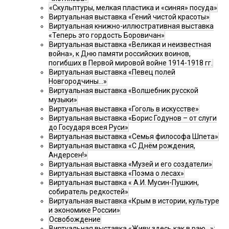
«Скульптуры, мелкая пластика и «синяя» посуда»
Виртуальная выставка «Гений чистой красоты»
Виртуальная книжно-иллюстративная выставка
«Теперь это гордость Боровичан»
Виртуальная выставка «Великая и неизвестная
война», к Дню памяти российских воинов,
погибших в Первой мировой войне 1914-1918 гг.
Виртуальная выставка «Певец полей
Новгородчины…»
Виртуальная выставка «Волшебник русской
музыки»
Виртуальная выставка «Гоголь в искусстве»
Виртуальная выставка «Борис Годунов – от слуги
до Государя всея Руси»
Виртуальная выставка «Семья философа Шпета»
Виртуальная выставка «С Днём рождения,
Андерсен!»
Виртуальная выставка «Музей и его создатели»
Виртуальная выставка «Поэма о лесах»
Виртуальная выставка « А.И. Мусин-Пушкин,
собиратель редкостей»
Виртуальная выставка «Крым в истории, культуре
и экономике России»
Освобождение
Виртуальная выставка «Живу здесь как в раю…»: