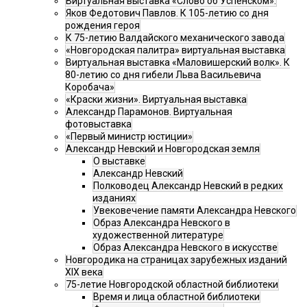
Виртуальная выставка «Слово об Успенском».
Яков Федотович Павлов. К 105-летию со дня
рождения героя
К 75-летию Валдайского механического завода
«Новгородская палитра» виртуальная выставка
Виртуальная выставка «Маловишерский волк». К
80-летию со дня гибели Льва Васильевича
Коробача»
«Краски жизни». Виртуальная выставка
Александр Парамонов. Виртуальная
фотовыставка
«Первый министр юстиции»
Александр Невский и Новгородская земля
О выставке
Александр Невский
Полководец Александр Невский в редких
изданиях
Увековечение памяти Александра Невского
Образ Александра Невского в
художественной литературе
Образ Александра Невского в искусстве
Новгородика на страницах зарубежных изданий
XIX века
75-летие Новгородской областной библиотеки
Время и лица областной библиотеки