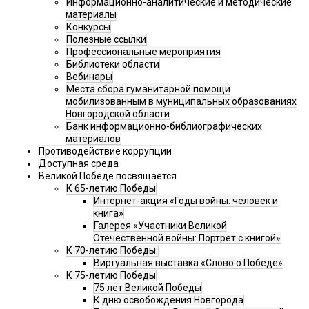
Информационно-аналитические и методические
материалы
Конкурсы
Полезные ссылки
Профессиональные мероприятия
Библиотеки области
Вебинары
Места сбора гуманитарной помощи
мобилизованным в муниципальных образованиях
Новгородской области
Банк информационно-библиографических
материалов
Противодействие коррупции
Доступная среда
Великой Победе посвящается
К 65-летию Победы
Интернет-акция «Годы войны: человек и
книга»
Галерея «Участники Великой
Отечественной войны: Портрет с книгой»
К 70-летию Победы:
Виртуальная выставка «Слово о Победе»
К 75-летию Победы
75 лет Великой Победы
К дню освобождения Новгорода