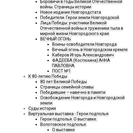
Боровичи в годы Великой Отечественной
войны. Страницы истории
Новое издание Новгородстата
Победители. Герои земли Новгородской
Лица Победы: участники Великой
Отечественной войны и труженики тыла в
мирной жизни Новгородского края
ВЕЧНЫЙ ОГОНЬ
Воины-освободители Новгорода
Вечный огонь в Новгородском кремле
Каберов Игорь Александрович
ФАДЕЕВА (Костюхина) АННА
ПАВЛОВНА
ПОСТ №1
К 80-летию Победы
80 лет Великой Победы
Страницы семейной славы
Победившие – навечно в памяти
Освобождение Новгорода и Новгородской
земли
Суды истории
Виртуальная выставка - Герои подполья
Герои подполья. О выставке.
Волотовское подполье
О выставке