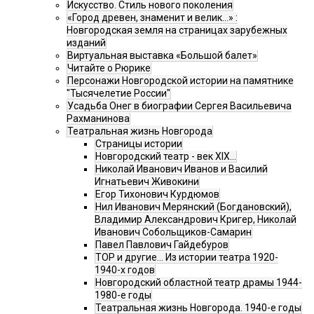
Искусство. Стиль нового поколения
«Город древен, знаменит и велик…» :
Новгородская земля на страницах зарубежных
изданий
Виртуальная выставка «Большой балет»
Читайте о Рюрике
Персонажи Новгородской истории на памятнике
"Тысячелетие России"
Усадьба Онег в биографии Сергея Васильевича
Рахманинова
Театральная жизнь Новгорода
Страницы истории
Новгородский театр - век XIX…
Николай Иванович Иванов и Василий
Игнатьевич Живокини
Егор Тихонович Курдюмов
Нил Иванович Мерянский (Богдановский),
Владимир Александрович Кригер, Николай
Иванович Собольщиков-Самарин
Павел Павлович Гайдебуров
ТОР и другие… Из истории театра 1920-
1940-х годов
Новгородский областной театр драмы 1944-
1980-е годы
Театральная жизнь Новгорода. 1940-е годы