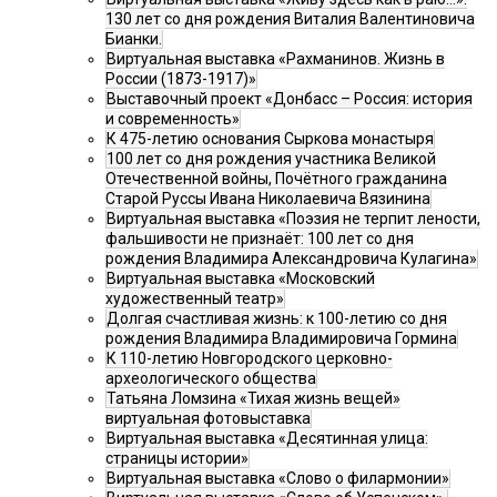
130 лет со дня рождения Виталия Валентиновича
Бианки.
Виртуальная выставка «Рахманинов. Жизнь в
России (1873-1917)»
Выставочный проект «Донбасс – Россия: история
и современность»
К 475-летию основания Сыркова монастыря
100 лет со дня рождения участника Великой
Отечественной войны, Почётного гражданина
Старой Руссы Ивана Николаевича Вязинина
Виртуальная выставка «Поэзия не терпит лености,
фальшивости не признаёт: 100 лет со дня
рождения Владимира Александровича Кулагина»
Виртуальная выставка «Московский
художественный театр»
Долгая счастливая жизнь: к 100-летию со дня
рождения Владимира Владимировича Гормина
К 110-летию Новгородского церковно-
археологического общества
Татьяна Ломзина «Тихая жизнь вещей»
виртуальная фотовыставка
Виртуальная выставка «Десятинная улица:
страницы истории»
Виртуальная выставка «Слово о филармонии»