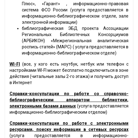
Плюс», «Гарант» , информационно-правовая
система ФСО России (услуга предоставляется в
информационно-библиографическом отделе, зале
электронной информации)
библиографическая ЭБД проекта Ассоциации
Региональных Библиотечных Консорциумов
(АРБИКОН) «Межрегиональная аналитическая
роспись статей» (МАРС) ( услуга предоставляется в
информационно-библиографическом отделе)
WI-FI
(все, у кого есть ноутбук, нетбук или телефон с
настройками WI-FI может бесплатно подключиться в зоне
действия (читальные залы 2-го этажа) и получить доступ
в Интернет
Справки-консультации по работе со справочно-
библиографическим аппаратом библиотеки,
электронными базами данных
(услуга предоставляется
информационно-библиографическим отделом)
Справки-консультации по работе с электронными
ресурсами, поиску информации в сетевых ресурсах
(услуга предоставляется в информационно-