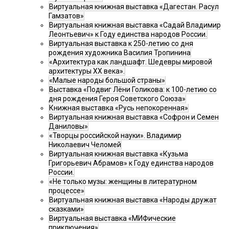
Виртуальная книжная выставка «Дагестан. Расул
Гамзатов»
Виртуальная книжная выставка «Садай Владимир
Леонтьевич» к Году единства народов России.
Виртуальная выставка к 250-летию со дня
рождения художника Василия Тропинина
«Архитектура как ландшафт. Шедевры мировой
архитектуры XX века».
«Малые народы большой страны»
Выставка «Подвиг Лёни Голикова: к 100-летию со
дня рождения Героя Советского Союза»
Книжная выставка «Русь непокоренная»
Виртуальная книжная выставка «Софрон и Семен
Даниловы»
«Творцы российской науки». Владимир
Николаевич Челомей
Виртуальная книжная выставка «Кузьма
Григорьевич Абрамов» к Году единства народов
России.
«Не только музы: женщины в литературном
процессе»
Виртуальная книжная выставка «Народы дружат
сказками»
Виртуальная выставка «МИФические
приключения»