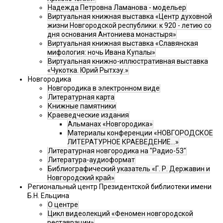
Надежда Петровна Ламанова - модельер
Виртуальная книжная выставка «Центр духовной
жизни Новгородской республики: к 920 - летию со
дня основания Антониева монастыря»
Виртуальная книжная выставка «Славянская
мифология: ночь Ивана Купалы»
Виртуальная книжно-иллюстративная выставка
«Чукотка. Юрий Рытхэу.»
Новгородика
Новгородика в электронном виде
Литературная карта
Книжные памятники
Краеведческие издания
Альманах «Новгородика»
Материалы конференции «НОВГОРОДСКОЕ
ЛИТЕРАТУРНОЕ КРАЕВЕДЕНИЕ...»
Литературная новгородика на "Радио-53"
Литература-аудиоформат
Библиографический указатель «Г. Р. Державин и
Новгородский край»
Региональный центр Президентской библиотеки имени
Б.Н. Ельцина
О центре
Цикл видеолекций «Феномен новгородской
реставрации»