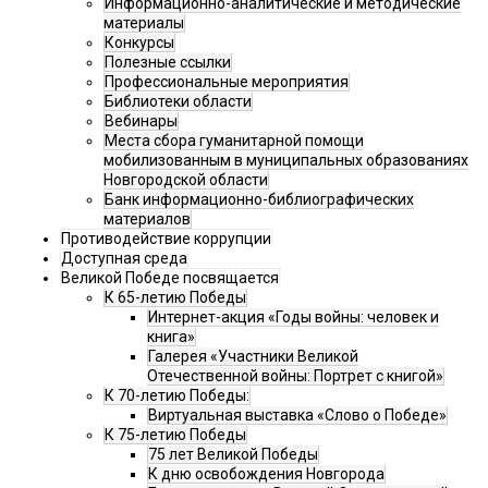
Информационно-аналитические и методические
материалы
Конкурсы
Полезные ссылки
Профессиональные мероприятия
Библиотеки области
Вебинары
Места сбора гуманитарной помощи
мобилизованным в муниципальных образованиях
Новгородской области
Банк информационно-библиографических
материалов
Противодействие коррупции
Доступная среда
Великой Победе посвящается
К 65-летию Победы
Интернет-акция «Годы войны: человек и
книга»
Галерея «Участники Великой
Отечественной войны: Портрет с книгой»
К 70-летию Победы:
Виртуальная выставка «Слово о Победе»
К 75-летию Победы
75 лет Великой Победы
К дню освобождения Новгорода