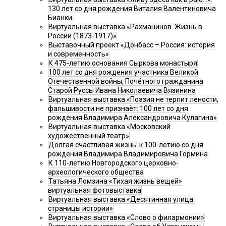
130 лет со дня рождения Виталия Валентиновича
Бианки.
Виртуальная выставка «Рахманинов. Жизнь в
России (1873-1917)»
Выставочный проект «Донбасс – Россия: история
и современность»
К 475-летию основания Сыркова монастыря
100 лет со дня рождения участника Великой
Отечественной войны, Почётного гражданина
Старой Руссы Ивана Николаевича Вязинина
Виртуальная выставка «Поэзия не терпит лености,
фальшивости не признаёт: 100 лет со дня
рождения Владимира Александровича Кулагина»
Виртуальная выставка «Московский
художественный театр»
Долгая счастливая жизнь: к 100-летию со дня
рождения Владимира Владимировича Гормина
К 110-летию Новгородского церковно-
археологического общества
Татьяна Ломзина «Тихая жизнь вещей»
виртуальная фотовыставка
Виртуальная выставка «Десятинная улица:
страницы истории»
Виртуальная выставка «Слово о филармонии»