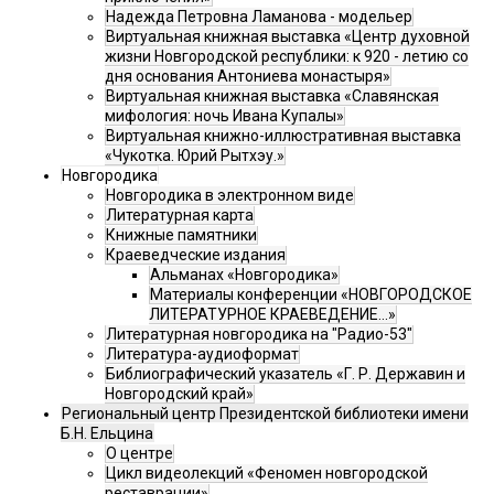
Надежда Петровна Ламанова - модельер
Виртуальная книжная выставка «Центр духовной
жизни Новгородской республики: к 920 - летию со
дня основания Антониева монастыря»
Виртуальная книжная выставка «Славянская
мифология: ночь Ивана Купалы»
Виртуальная книжно-иллюстративная выставка
«Чукотка. Юрий Рытхэу.»
Новгородика
Новгородика в электронном виде
Литературная карта
Книжные памятники
Краеведческие издания
Альманах «Новгородика»
Материалы конференции «НОВГОРОДСКОЕ
ЛИТЕРАТУРНОЕ КРАЕВЕДЕНИЕ...»
Литературная новгородика на "Радио-53"
Литература-аудиоформат
Библиографический указатель «Г. Р. Державин и
Новгородский край»
Региональный центр Президентской библиотеки имени
Б.Н. Ельцина
О центре
Цикл видеолекций «Феномен новгородской
реставрации»