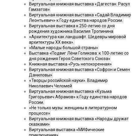
Виртуальная книжная выставка «Дагестан. Расул
Гамзатов»
Виртуальная книжная выставка «Садай Владимир
Леонтьевич» к Году единства народов России.
Виртуальная выставка к 250-летию со дня
рождения художника Василия Тропинина
«Архитектура как ландшафт. Шедевры мировой
архитектуры XX века».
«Малые народы большой страны»
Выставка «Подвиг Лёни Голикова: к 100-летию со
дня рождения Героя Советского Союза»
Книжная выставка «Русь непокоренная»
Виртуальная книжная выставка «Софрон и Семен
Даниловы»
«Творцы российской науки». Владимир
Николаевич Челомей
Виртуальная книжная выставка «Кузьма
Григорьевич Абрамов» к Году единства народов
России.
«Не только музы: женщины в литературном
процессе»
Виртуальная книжная выставка «Народы дружат
сказками»
Виртуальная выставка «МИФические
приключения»