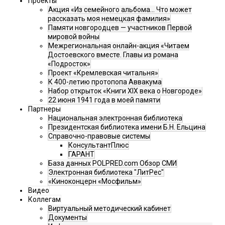
Проекты
Акция «Из семейного альбома... Что может
рассказать моя немецкая фамилия»
Памяти новгородцев — участников Первой
мировой войны
Межрегиональная онлайн-акция «Читаем
Достоевского вместе. Главы из романа
«Подросток»
Проект «Кремлевская читальня»
К 400-летию протопопа Аввакума
Набор открыток «Книги XIX века о Новгороде»
22 июня 1941 года в моей памяти
Партнеры
Национальная электронная библиотека
Президентская библиотека имени Б.Н. Ельцина
Справочно-правовые системы
КонсультантПлюс
ГАРАНТ
База данных POLPRED.com Обзор СМИ
Электронная библиотека "ЛитРес"
«Киноконцерн «Мосфильм»
Видео
Коллегам
Виртуальный методический кабинет
Документы