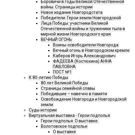
Боровичи в годы Великой Отечественной
войны. Страницы истории
Новое издание Новгородстата
Победители. Герои земли Новгородской
Лица Победы: участники Великой
Отечественной войны и труженики тыла в
мирной жизни Новгородского края
ВЕЧНЫЙ ОГОНЬ
Воины-освободители Новгорода
Вечный огонь в Новгородском кремле
Каберов Игорь Александрович
ФАДЕЕВА (Костюхина) АННА
ПАВЛОВНА
ПОСТ №1
К 80-летию Победы
80 лет Великой Победы
Страницы семейной славы
Победившие – навечно в памяти
Освобождение Новгорода и Новгородской
земли
Суды истории
Виртуальная выставка - Герои подполья
Герои подполья. О выставке.
Волотовское подполье
О выставке