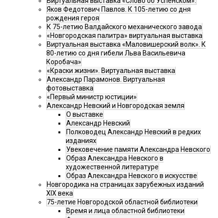
Виртуальная выставка «Слово об Успенском».
Яков Федотович Павлов. К 105-летию со дня
рождения героя
К 75-летию Валдайского механического завода
«Новгородская палитра» виртуальная выставка
Виртуальная выставка «Маловишерский волк». К
80-летию со дня гибели Льва Васильевича
Коробача»
«Краски жизни». Виртуальная выставка
Александр Парамонов. Виртуальная
фотовыставка
«Первый министр юстиции»
Александр Невский и Новгородская земля
О выставке
Александр Невский
Полководец Александр Невский в редких
изданиях
Увековечение памяти Александра Невского
Образ Александра Невского в
художественной литературе
Образ Александра Невского в искусстве
Новгородика на страницах зарубежных изданий
XIX века
75-летие Новгородской областной библиотеки
Время и лица областной библиотеки