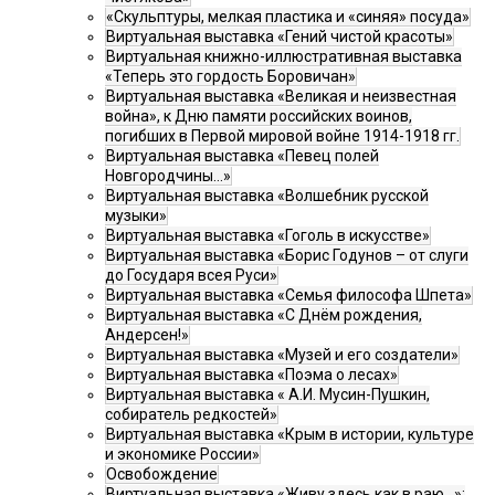
«Скульптуры, мелкая пластика и «синяя» посуда»
Виртуальная выставка «Гений чистой красоты»
Виртуальная книжно-иллюстративная выставка
«Теперь это гордость Боровичан»
Виртуальная выставка «Великая и неизвестная
война», к Дню памяти российских воинов,
погибших в Первой мировой войне 1914-1918 гг.
Виртуальная выставка «Певец полей
Новгородчины…»
Виртуальная выставка «Волшебник русской
музыки»
Виртуальная выставка «Гоголь в искусстве»
Виртуальная выставка «Борис Годунов – от слуги
до Государя всея Руси»
Виртуальная выставка «Семья философа Шпета»
Виртуальная выставка «С Днём рождения,
Андерсен!»
Виртуальная выставка «Музей и его создатели»
Виртуальная выставка «Поэма о лесах»
Виртуальная выставка « А.И. Мусин-Пушкин,
собиратель редкостей»
Виртуальная выставка «Крым в истории, культуре
и экономике России»
Освобождение
Виртуальная выставка «Живу здесь как в раю…»: