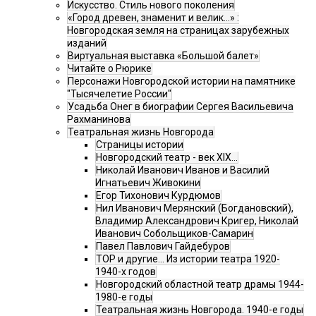
Искусство. Стиль нового поколения
«Город древен, знаменит и велик…» :
Новгородская земля на страницах зарубежных
изданий
Виртуальная выставка «Большой балет»
Читайте о Рюрике
Персонажи Новгородской истории на памятнике
"Тысячелетие России"
Усадьба Онег в биографии Сергея Васильевича
Рахманинова
Театральная жизнь Новгорода
Страницы истории
Новгородский театр - век XIX…
Николай Иванович Иванов и Василий
Игнатьевич Живокини
Егор Тихонович Курдюмов
Нил Иванович Мерянский (Богдановский),
Владимир Александрович Кригер, Николай
Иванович Собольщиков-Самарин
Павел Павлович Гайдебуров
ТОР и другие… Из истории театра 1920-
1940-х годов
Новгородский областной театр драмы 1944-
1980-е годы
Театральная жизнь Новгорода. 1940-е годы