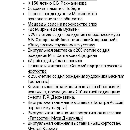
К 150-летию С.В. Рахманинова
Сохраняя память о Победе
Первые председатели Московского
археологического общества
Медведь: село на перекрёстке эпох
«Всемирный день музыки»
к 295-летию со дня рождения генералиссимуса
А.В. Суворова «В боях не знавший поражений»
«За кулисами служения искусству»
Виртуальная выставка к 200-летию со дня
рождения М.Е. Салтыкова-Щедрина
«И раб судьбу благословил»
Нежные и мятежные. Женский портрет в русском
искусстве
к 250-летию со дня рождения художника Василия
Тропинина
Книжно-иллюстративная выставка «Поэт живет
веками…», посвященная 210-летней годовщине
смерти Г. Р. Державина.
Виртуальная книжная выставка «Палитра России:
народы и культуры»
Виртуальная книжно-иллюстративная выставка
«Татарстан. Муса Джалиль»
Виртуальная книжная выставка «Башкортостан.
Мустай Карим.»