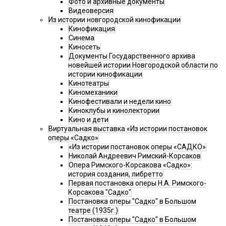
Фото и архивные документы
Видеоверсия
Из истории новгородской кинофикации
Кинофикация
Синема
Киносеть
Документы Государственного архива
новейшей истории Новгородской области по
истории кинофикации
Кинотеатры
Киномеханики
Кинофестивали и недели кино
Киноклубы и кинолектории
Кино и дети
Виртуальная выставка «Из истории постановок
оперы «Садко»
«Из истории постановок оперы «САДКО»
Николай Андреевич Римский-Корсаков
Опера Римского-Корсакова «Садко»:
история создания, либретто
Первая постановка оперы Н.А. Римского-
Корсакова "Садко"
Постановка оперы "Садко" в Большом
театре (1935г.)
Постановка оперы "Садко" в Большом