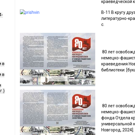
краеведческой 
В-11 В кругу др
4-
литературно-кра
с.
80 лет освобожд
немецко-фашистс
 в
краеведения Но
библиотеки: [букл
 в
и
г.)
80 лет освобожд
немецко-фашистс
фонда Отдела к
универсальной н
Новгород, 2024]. 