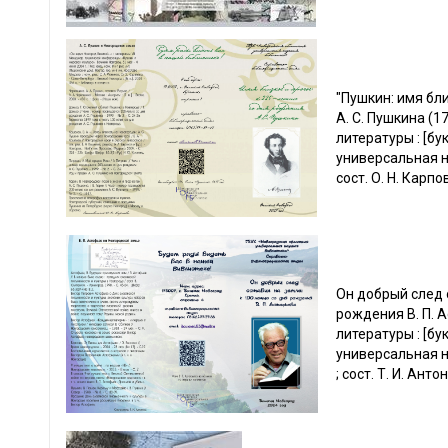
"Пушкин: имя бл
А. С. Пушкина (
литературы : [бу
универсальная н
сост. О. Н. Карпо
Он добрый след 
рождения В. П. 
литературы : [бу
универсальная н
; сост. Т. И. Ант