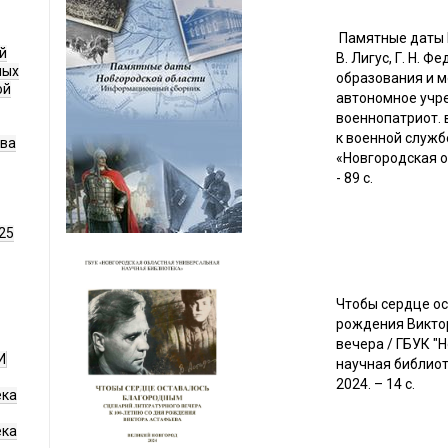
Памятные даты Но
й
В. Лигус, Г. Н. 
ных
образования и м
ой
автономное учр
военнопатриот. 
к военной служб
ава
«Новгородская об
- 89 с.
25
Чтобы сердце ос
рождения Виктор
вечера / ГБУК "
И
научная библиотек
2024. – 14 с.
ека
ека