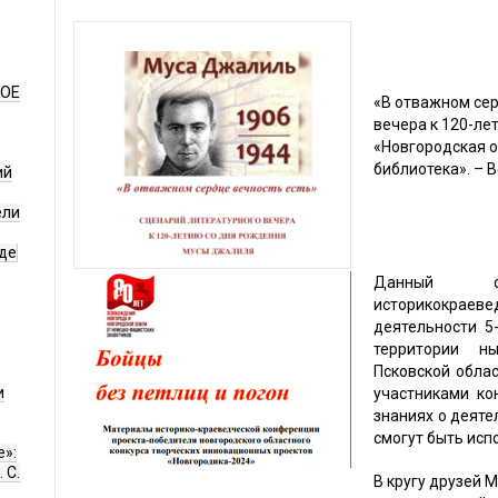
НОЕ
«В отважном сер
вечера к 120-ле
«Новгородская 
библиотека». – В
ий
ели
де
Данный сб
историкокрае
деятельности 5
территории н
Псковской обла
и
участниками ко
знаниях о деяте
смогут быть исп
е»:
 С.
В кругу друзей 