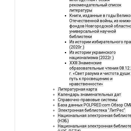
рекомендательный список
литературы
Книги, изданные в годы Велико
Отечественной войны, из книж
фондов Новгородской областн
универсальной научной
библиотеки
Из истории избирательного пр
(2020г.)
Из истории украинского
национализма (2022г.)
XXIII Знаменские
образовательные чтения 08.12.
г. «Свет разума и чистота души:
путь к просвещению и
нравственности»
Литературная карта
Календарь знаменательных дат
Справочно-правовые системы
База данных POLPRED.com Обзор СМ
Электронная библиотека "ЛитРес"
Национальная электронная библиот
(НЭБ)
Национальная электронная библиот