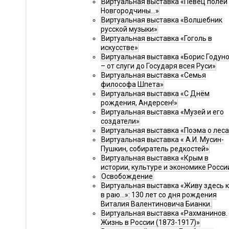
Виртуальная выставка «Певец полей
Новгородчины…»
Виртуальная выставка «Волшебник
русской музыки»
Виртуальная выставка «Гоголь в
искусстве»
Виртуальная выставка «Борис Годун
– от слуги до Государя всея Руси»
Виртуальная выставка «Семья
философа Шпета»
Виртуальная выставка «С Днём
рождения, Андерсен!»
Виртуальная выставка «Музей и его
создатели»
Виртуальная выставка «Поэма о леса
Виртуальная выставка « А.И. Мусин-
Пушкин, собиратель редкостей»
Виртуальная выставка «Крым в
истории, культуре и экономике Росси
Освобождение
Виртуальная выставка «Живу здесь 
в раю…»: 130 лет со дня рождения
Виталия Валентиновича Бианки.
Виртуальная выставка «Рахманинов.
Жизнь в России (1873-1917)»