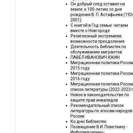
Он добрый след оставил на
земле: к 100-летию со дня
рождения В. П. Астафьева (192
2001)
С книгой в Год семьи: читаем
вместе о Новгороде
Религиозный экстремизм:
возможности преодоления
Деятельность библиотек по
обслуживанию мигрантов
ПАВЕЛ ИВАНОВИЧ ЮКИН
Миграционная политика России
2015 году
Миграционная политика России
2016 году
Миграционная политика Росси
список литературы (2022-2023 г
Новое в законодательстве по
защите прав инвалидов
Рекомендательный список
литературы по эпосам народов
России
Ко дню библиотек
Посвящение В.И. Поветкину -
Информационно-