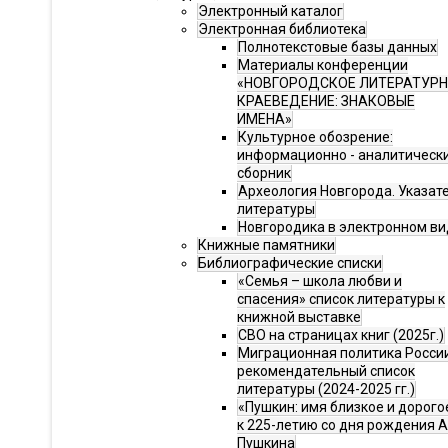
Электронный каталог
Электронная библиотека
Полнотекстовые базы данных
Материалы конференции
«НОВГОРОДСКОЕ ЛИТЕРАТУР
КРАЕВЕДЕНИЕ: ЗНАКОВЫЕ
ИМЕНА»
Культурное обозрение:
информационно - аналитическ
сборник
Археология Новгорода. Указат
литературы
Новгородика в электронном ви
Книжные памятники
Библиографические списки
«Семья – школа любви и
спасения» список литературы к
книжной выставке
СВО на страницах книг (2025г.)
Миграционная политика Росси
рекомендательный список
литературы (2024-2025 гг.)
«Пушкин: имя близкое и дорого
к 225-летию со дня рождения А.
Пушкина