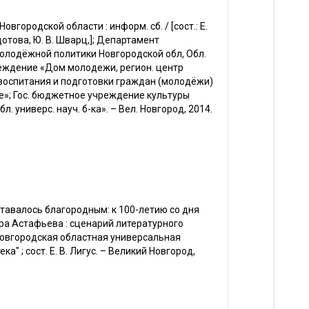
вгородской области : информ. сб. / [сост.: Е.
Федотова, Ю. В. Шварц,]; Департамент
олодёжной политики Новгородской обл, Обл.
еждение «Дом молодежи, регион. центр
воспитания и подготовки граждан (молодёжи)
е»; Гос. бюджетное учреждение культуры
л. универс. науч. б-ка». – Вел. Новгород, 2014.
тавалось благородным: к 100-летию со дня
а Астафьева : сценарий литературного
Новгородская областная универсальная
а" ; сост. Е. В. Лигус. – Великий Новгород,