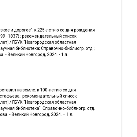
изкое и дорогое": к 225-летию со дня рождения
1799–1837) : рекомендательный список
клет] / ГБУК "Новгородская областная
аучная библиотека; Справочно-библиогр. отд. ;
ва. - Великий Новгород, 2024. - 1 л.
оставил на земле: к 100-летию со дня
Астафьева : рекомендательный список
клет] / ГБУК "Новгородская областная
аучная библиотека"; Справочно-библиогр. отд.
онова. - Великий Новгород, 2024. – 1 л.