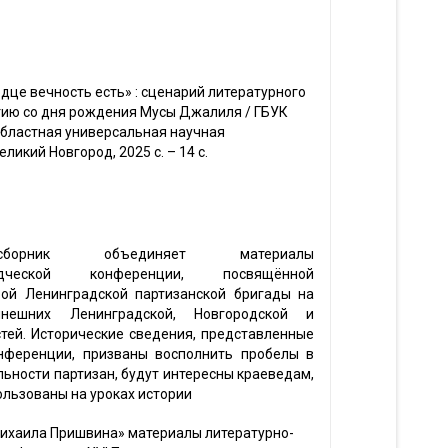
дце вечность есть» : сценарий литературного
тию со дня рождения Мусы Джалиля / ГБУК
областная универсальная научная
еликий Новгород, 2025 с. – 14 с.
орник объединяет материалы
ведческой конференции, посвящённой
-ой Ленинградской партизанской бригады на
ынешних Ленинградской, Новгородской и
стей. Исторические сведения, представленные
нференции, призваны восполнить пробелы в
льности партизан, будут интересны краеведам,
ользованы на уроках истории
Михаила Пришвина» материалы литературно-