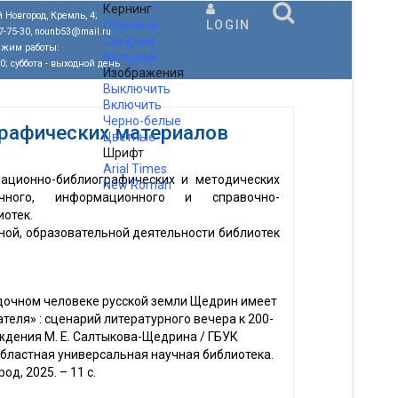
Кернинг
 Новгород, Кремль, 4;
Обычный
LOGIN
77-75-30, nounb53@mail.ru
Средний
ежим работы:
Большой
00; суббота - выходной день
Изображения
Выключить
Включить
Черно-белые
рафических материалов
Цветные
Шрифт
Arial
Times
ационно-библиографических и методических
New Roman
ного, информационного и справочно-
.
отек.
ой, образовательной деятельности библиотек
дочном человеке русской земли Щедрин имеет
теля» : сценарий литературного вечера к 200-
ждения М. Е. Салтыкова-Щедрина / ГБУК
бластная универсальная научная библиотека.
од, 2025. – 11 с.