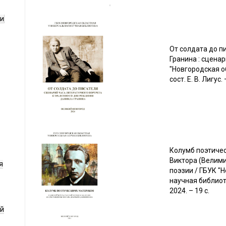
ги
От солдата до п
Гранина : сцена
"Новгородская о
сост. Е. В. Лигус
Колумб поэтичес
Виктора (Велими
я
поэзии / ГБУК "
научная библиотек
2024. – 19 с.
ой