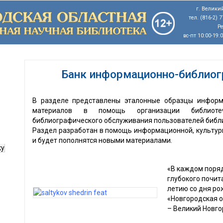
г. Великий
тел. (816-2) 
Р
вс-пт 10:00-19:
Банк информационно-библиог
В разделе представлены эталонные образцы информ
материалов в помощь организации библиотеч
библиографического обслуживания пользователей библи
Раздел разработан в помощь информационной, культурн
и будет пополнятся новыми материалами.
ку
«В каждом поря
глубокого почита
летию со дня ро
«Новгородская о
– Великий Новгор