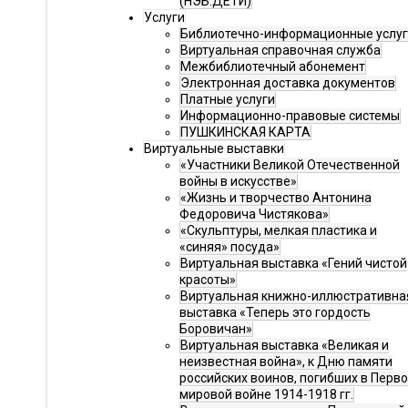
(НЭБ.ДЕТИ)
Услуги
Библиотечно-информационные услу
Виртуальная справочная служба
Межбиблиотечный абонемент
Электронная доставка документов
Платные услуги
Информационно-правовые системы
ПУШКИНСКАЯ КАРТА
Виртуальные выставки
«Участники Великой Отечественной
войны в искусстве»
«Жизнь и творчество Антонина
Федоровича Чистякова»
«Скульптуры, мелкая пластика и
«синяя» посуда»
Виртуальная выставка «Гений чистой
красоты»
Виртуальная книжно-иллюстративна
выставка «Теперь это гордость
Боровичан»
Виртуальная выставка «Великая и
неизвестная война», к Дню памяти
российских воинов, погибших в Перв
мировой войне 1914-1918 гг.