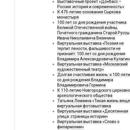
Выставочный проект «Донбасс –
Россия: история и современность»
К 475-летию основания Сыркова
монастыря
100 лет со дня рождения участника
Великой Отечественной войны,
Почётного гражданина Старой Руссы
Ивана Николаевича Вязинина
Виртуальная выставка «Поэзия не
терпит лености, фальшивости не
признаёт: 100 лет со дня рождения
Владимира Александровича Кулагин
Виртуальная выставка «Московский
художественный театр»
Долгая счастливая жизнь: к 100-лет
со дня рождения Владимира
Владимировича Гормина
К 110-летию Новгородского церковн
археологического общества
Татьяна Ломзина «Тихая жизнь веще
виртуальная фотовыставка
Виртуальная выставка «Десятинная
улица: страницы истории»
Виртуальная выставка «Слово о
филармонии»