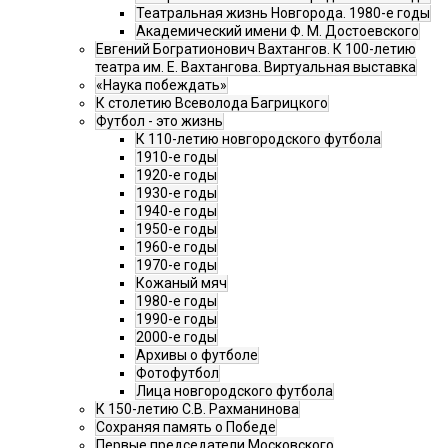
Театральная жизнь Новгорода. 1980-е годы
Академический имени Ф. М. Достоевского
Евгений Богратионович Вахтангов. К 100-летию
театра им. Е. Вахтангова. Виртуальная выставка
«Наука побеждать»
К столетию Всеволода Багрицкого
Футбол - это жизнь
К 110-летию новгородского футбола
1910-е годы
1920-е годы
1930-е годы
1940-е годы
1950-е годы
1960-е годы
1970-е годы
Кожаный мяч
1980-е годы
1990-е годы
2000-е годы
Архивы о футболе
Фотофутбол
Лица новгородского футбола
К 150-летию С.В. Рахманинова
Сохраняя память о Победе
Первые председатели Московского