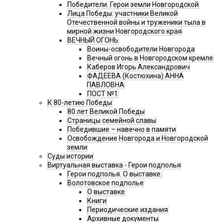
Победители. Герои земли Новгородской
Лица Победы: участники Великой
Отечественной войны и труженики тыла в
мирной жизни Новгородского края
ВЕЧНЫЙ ОГОНЬ
Воины-освободители Новгорода
Вечный огонь в Новгородском кремле
Каберов Игорь Александрович
ФАДЕЕВА (Костюхина) АННА
ПАВЛОВНА
ПОСТ №1
К 80-летию Победы
80 лет Великой Победы
Страницы семейной славы
Победившие – навечно в памяти
Освобождение Новгорода и Новгородской
земли
Суды истории
Виртуальная выставка - Герои подполья
Герои подполья. О выставке.
Волотовское подполье
О выставке
Книги
Периодические издания
Архивные документы