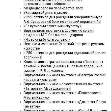
археологического общества
Медведь: село на перекрёстке эпох
«Всемирный день музыки»
к 295-летию со дня рождения генералиссимуса
А.В. Суворова «В боях не знавший поражений»
«За кулисами служения искусству»
Виртуальная выставка к 200-летию со дня
рождения М.Е. Салтыкова-Щедрина
«И раб судьбу благословил»
Нежные и мятежные. Женский портрет в русском
искусстве
к 250-летию со дня рождения художника Василия
Тропинина
Книжно-иллюстративная выставка «Поэт живет
веками…», посвященная 210-летней годовщине
смерти Г. Р. Державина.
Виртуальная книжная выставка «Палитра России:
народы и культуры»
Виртуальная книжно-иллюстративная выставка
«Татарстан. Муса Джалиль»
Виртуальная книжная выставка «Башкортостан.
Мустай Карим.»
Виртуальная книжная выставка «Дагестан. Расул
Гамзатов»
Виртуальная книжная выставка «Садай Владимир