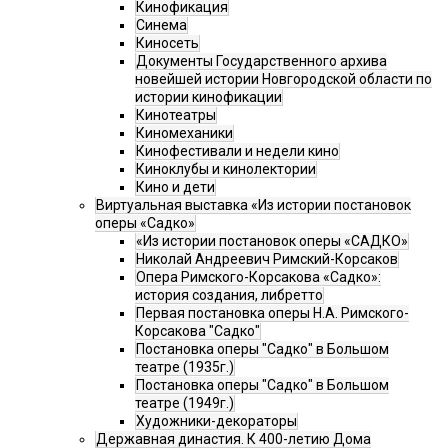
Кинофикация
Синема
Киносеть
Документы Государственного архива
новейшей истории Новгородской области по
истории кинофикации
Кинотеатры
Киномеханики
Кинофестивали и недели кино
Киноклубы и кинолектории
Кино и дети
Виртуальная выставка «Из истории постановок
оперы «Садко»
«Из истории постановок оперы «САДКО»
Николай Андреевич Римский-Корсаков
Опера Римского-Корсакова «Садко»:
история создания, либретто
Первая постановка оперы Н.А. Римского-
Корсакова "Садко"
Постановка оперы "Садко" в Большом
театре (1935г.)
Постановка оперы "Садко" в Большом
театре (1949г.)
Художники-декораторы
Державная династия. К 400-летию Дома