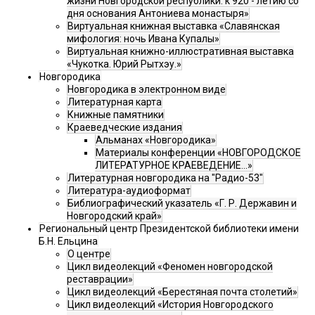
жизни Новгородской республики: к 920 - летию со
дня основания Антониева монастыря»
Виртуальная книжная выставка «Славянская
мифология: ночь Ивана Купалы»
Виртуальная книжно-иллюстративная выставка
«Чукотка. Юрий Рытхэу.»
Новгородика
Новгородика в электронном виде
Литературная карта
Книжные памятники
Краеведческие издания
Альманах «Новгородика»
Материалы конференции «НОВГОРОДСКОЕ
ЛИТЕРАТУРНОЕ КРАЕВЕДЕНИЕ...»
Литературная новгородика на "Радио-53"
Литература-аудиоформат
Библиографический указатель «Г. Р. Державин и
Новгородский край»
Региональный центр Президентской библиотеки имени
Б.Н. Ельцина
О центре
Цикл видеолекций «Феномен новгородской
реставрации»
Цикл видеолекций «Берестяная почта столетий»
Цикл видеолекций «История Новгородского