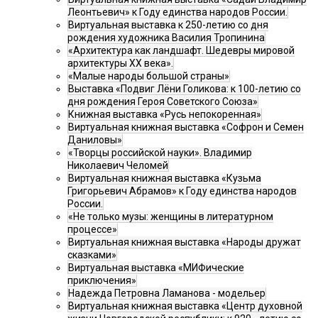
Леонтьевич» к Году единства народов России.
Виртуальная выставка к 250-летию со дня
рождения художника Василия Тропинина
«Архитектура как ландшафт. Шедевры мировой
архитектуры XX века».
«Малые народы большой страны»
Выставка «Подвиг Лёни Голикова: к 100-летию со
дня рождения Героя Советского Союза»
Книжная выставка «Русь непокоренная»
Виртуальная книжная выставка «Софрон и Семен
Даниловы»
«Творцы российской науки». Владимир
Николаевич Челомей
Виртуальная книжная выставка «Кузьма
Григорьевич Абрамов» к Году единства народов
России.
«Не только музы: женщины в литературном
процессе»
Виртуальная книжная выставка «Народы дружат
сказками»
Виртуальная выставка «МИФические
приключения»
Надежда Петровна Ламанова - модельер
Виртуальная книжная выставка «Центр духовной