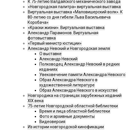
К 75-летию Валдайского механического завода
«Новгородская палитра» виртуальная выставка
Виртуальная выставка «Маловишерский волк». К
80-летию со дня гибели Льва Васильевича
Коробача»
«Краски жизни». Виртуальная выставка
Александр Парамонов. Виртуальная
фотовыставка
«Первый министр юстиции»
Александр Невский и Новгородская земля
О выставке
Александр Невский
Полководец Александр Невский в редких
изданиях
Увековечение памяти Александра Невского
Образ Александра Невского в
художественной литературе
Образ Александра Невского в искусстве
Новгородика на страницах зарубежных изданий
XIX века
75-летие Новгородской областной библиотеки
Время и лица областной библиотеки
Фото и архивные документы
Видеоверсия
Из истории новгородской кинофикации