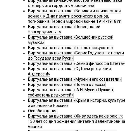
Виртуальная книжно-иллюстративная выставка
«Теперь это гордость Боровичан»
Виртуальная выставка «Великая и неизвестная
война», к Дню памяти российских воинов,
погибших в Первой мировой войне 1914-1918 гг.
Виртуальная выставка «Певец полей
Новгородчины…»
Виртуальная выставка «Волшебник русской
музыки»
Виртуальная выставка «Гоголь в искусстве»
Виртуальная выставка «Борис Годунов – от слуги
до Государя всея Руси»
Виртуальная выставка «Семья философа Шпета»
Виртуальная выставка «С Днём рождения,
Андерсен!»
Виртуальная выставка «Музей и его создатели»
Виртуальная выставка «Поэма о лесах»
Виртуальная выставка « А.И. Мусин-Пушкин,
собиратель редкостей»
Виртуальная выставка «Крым в истории, культуре
и экономике России»
Освобождение
Виртуальная выставка «Живу здесь как в раю…»:
130 лет со дня рождения Виталия Валентиновича
Бианки.