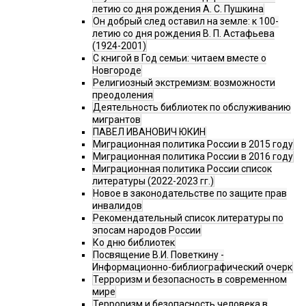
летию со дня рождения А. С. Пушкина
Он добрый след оставил на земле: к 100-
летию со дня рождения В. П. Астафьева
(1924-2001)
С книгой в Год семьи: читаем вместе о
Новгороде
Религиозный экстремизм: возможности
преодоления
Деятельность библиотек по обслуживанию
мигрантов
ПАВЕЛ ИВАНОВИЧ ЮКИН
Миграционная политика России в 2015 году
Миграционная политика России в 2016 году
Миграционная политика России список
литературы (2022-2023 гг.)
Новое в законодательстве по защите прав
инвалидов
Рекомендательный список литературы по
эпосам народов России
Ко дню библиотек
Посвящение В.И. Поветкину -
Информационно-библиографический очерк
Терроризм и безопасность в современном
мире
Терроризм и безопасность человека в