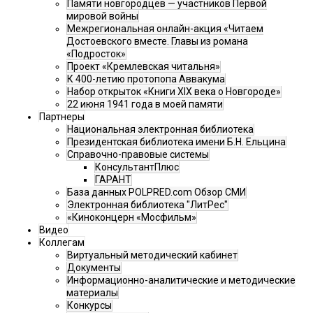
Памяти новгородцев — участников Первой
мировой войны
Межрегиональная онлайн-акция «Читаем
Достоевского вместе. Главы из романа
«Подросток»
Проект «Кремлевская читальня»
К 400-летию протопопа Аввакума
Набор открыток «Книги XIX века о Новгороде»
22 июня 1941 года в моей памяти
Партнеры
Национальная электронная библиотека
Президентская библиотека имени Б.Н. Ельцина
Справочно-правовые системы
КонсультантПлюс
ГАРАНТ
База данных POLPRED.com Обзор СМИ
Электронная библиотека "ЛитРес"
«Киноконцерн «Мосфильм»
Видео
Коллегам
Виртуальный методический кабинет
Документы
Информационно-аналитические и методические
материалы
Конкурсы