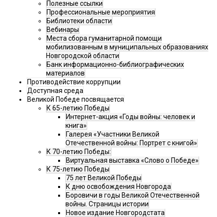
Полезные ссылки
Профессиональные мероприятия
Библиотеки области
Вебинары
Места сбора гуманитарной помощи
мобилизованным в муниципальных образованиях
Новгородской области
Банк информационно-библиографических
материалов
Противодействие коррупции
Доступная среда
Великой Победе посвящается
К 65-летию Победы
Интернет-акция «Годы войны: человек и
книга»
Галерея «Участники Великой
Отечественной войны: Портрет с книгой»
К 70-летию Победы:
Виртуальная выставка «Слово о Победе»
К 75-летию Победы
75 лет Великой Победы
К дню освобождения Новгорода
Боровичи в годы Великой Отечественной
войны. Страницы истории
Новое издание Новгородстата