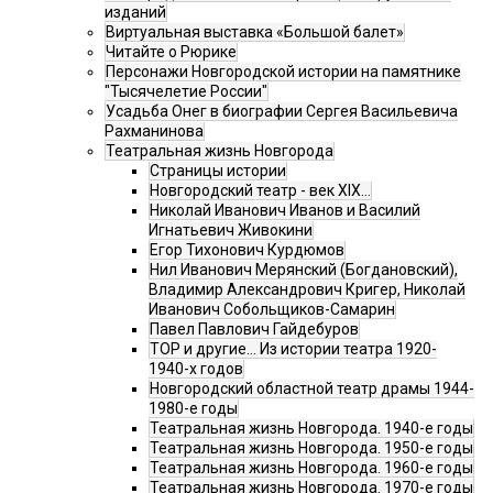
изданий
Виртуальная выставка «Большой балет»
Читайте о Рюрике
Персонажи Новгородской истории на памятнике
"Тысячелетие России"
Усадьба Онег в биографии Сергея Васильевича
Рахманинова
Театральная жизнь Новгорода
Страницы истории
Новгородский театр - век XIX…
Николай Иванович Иванов и Василий
Игнатьевич Живокини
Егор Тихонович Курдюмов
Нил Иванович Мерянский (Богдановский),
Владимир Александрович Кригер, Николай
Иванович Собольщиков-Самарин
Павел Павлович Гайдебуров
ТОР и другие… Из истории театра 1920-
1940-х годов
Новгородский областной театр драмы 1944-
1980-е годы
Театральная жизнь Новгорода. 1940-е годы
Театральная жизнь Новгорода. 1950-е годы
Театральная жизнь Новгорода. 1960-е годы
Театральная жизнь Новгорода. 1970-е годы