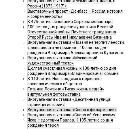
Виртуальная выставка «Рахманинов. Жизнь в
России (1873-1917)»
Выставочный проект «Донбасс – Россия: история
и современность»
К 475-летию основания Сыркова монастыря
100 лет со дня рождения участника Великой
Отечественной войны, Почётного гражданина
Старой Руссы Ивана Николаевича Вязинина
Виртуальная выставка «Поэзия не терпит лености,
фальшивости не признаёт: 100 лет со дня
рождения Владимира Александровича Кулагина»
Виртуальная выставка «Московский
художественный театр»
Долгая счастливая жизнь: к 100-летию со дня
рождения Владимира Владимировича Гормина
К 110-летию Новгородского церковно-
археологического общества
Татьяна Ломзина «Тихая жизнь вещей»
виртуальная фотовыставка
Виртуальная выставка «Десятинная улица:
страницы истории»
Виртуальная выставка «Слово о филармонии»
Виртуальная выставка «Слово об Успенском».
Яков Федотович Павлов. К 105-летию со дня
рождения героя