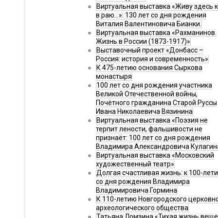
Виртуальная выставка «Живу здесь 
в раю…»: 130 лет со дня рождения
Виталия Валентиновича Бианки.
Виртуальная выставка «Рахманинов.
Жизнь в России (1873-1917)»
Выставочный проект «Донбасс –
Россия: история и современность»
К 475-летию основания Сыркова
монастыря
100 лет со дня рождения участника
Великой Отечественной войны,
Почётного гражданина Старой Руссы
Ивана Николаевича Вязинина
Виртуальная выставка «Поэзия не
терпит лености, фальшивости не
признаёт: 100 лет со дня рождения
Владимира Александровича Кулагин
Виртуальная выставка «Московский
художественный театр»
Долгая счастливая жизнь: к 100-лет
со дня рождения Владимира
Владимировича Гормина
К 110-летию Новгородского церковн
археологического общества
Татьяна Ломзина «Тихая жизнь веще