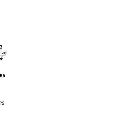
й
ных
ой
ава
25