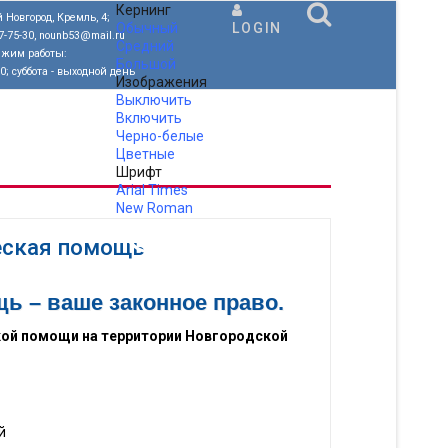
Кернинг
 Новгород, Кремль, 4;
Обычный
LOGIN
77-75-30, nounb53@mail.ru
Средний
ежим работы:
Большой
00; суббота - выходной день
Изображения
Выключить
Включить
Черно-белые
Цветные
Шрифт
Arial
Times
New Roman
.
еская помощь
 –​ ваше законное право.
кой помощи на территории Новгородской
й