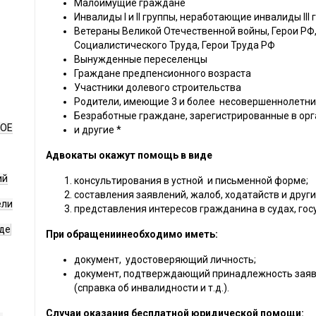
Малоимущие граждане
Инвалиды I и II группы, неработающие инвалиды III 
Ветераны Великой Отечественной войны, Герои РФ,
Социалистического Труда, Герои Труда РФ
Вынужденные переселенцы
Граждане предпенсионного возраста
Участники долевого строительства
Родители, имеющие 3 и более несовершеннолетни
Безработные граждане, зарегистрированные в орг
НОЕ
и другие *
Адвокаты окажут помощь в виде
ий
консультирования в устной и письменной форме;
составления заявлений, жалоб, ходатайств и друг
ели
представления интересов гражданина в судах, го
де
При обращениинеобходимо иметь:
документ, удостоверяющий личность;
документ, подтверждающий принадлежность заяви
(справка об инвалидности и т.д.).
Случаи оказания бесплатной юридической помощи: