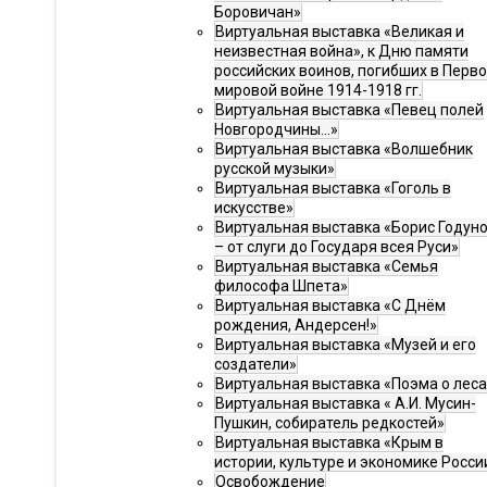
Боровичан»
Виртуальная выставка «Великая и
неизвестная война», к Дню памяти
российских воинов, погибших в Перв
мировой войне 1914-1918 гг.
Виртуальная выставка «Певец полей
Новгородчины…»
Виртуальная выставка «Волшебник
русской музыки»
Виртуальная выставка «Гоголь в
искусстве»
Виртуальная выставка «Борис Годун
– от слуги до Государя всея Руси»
Виртуальная выставка «Семья
философа Шпета»
Виртуальная выставка «С Днём
рождения, Андерсен!»
Виртуальная выставка «Музей и его
создатели»
Виртуальная выставка «Поэма о леса
Виртуальная выставка « А.И. Мусин-
Пушкин, собиратель редкостей»
Виртуальная выставка «Крым в
истории, культуре и экономике Росси
Освобождение