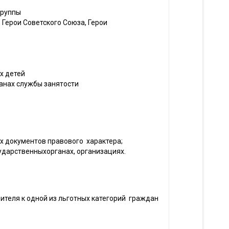
группы
 Герои Советского Союза, Герои
х детей
анах службы занятости
их документов правового характера;
сударственныхорганах, организациях.
теля к одной из льготных категорий граждан