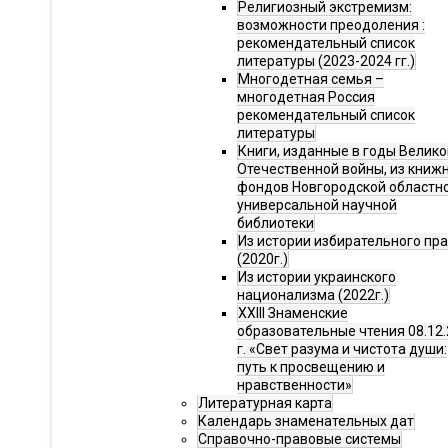
Религиозный экстремизм:
возможности преодоления :
рекомендательный список
литературы (2023-2024 гг.)
Многодетная семья –
многодетная Россия
рекомендательный список
литературы
Книги, изданные в годы Велико
Отечественной войны, из книж
фондов Новгородской областн
универсальной научной
библиотеки
Из истории избирательного пр
(2020г.)
Из истории украинского
национализма (2022г.)
XXIII Знаменские
образовательные чтения 08.12.
г. «Свет разума и чистота души:
путь к просвещению и
нравственности»
Литературная карта
Календарь знаменательных дат
Справочно-правовые системы