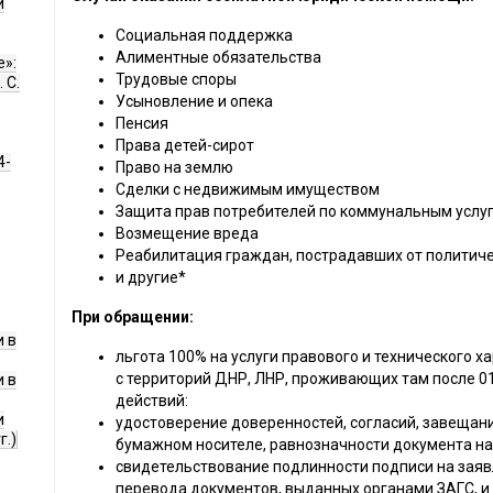
и
Социальная поддержка
Алиментные обязательства
е»:
Трудовые споры
 С.
Усыновление и опека
Пенсия
Права детей-сирот
4-
Право на землю
Сделки с недвижимым имуществом
Защита прав потребителей по коммунальным услу
Возмещение вреда
Реабилитация граждан, пострадавших от политиче
и другие*
При обращении:
 в
льгота 100% на услуги правового и технического
с территорий ДНР, ЛНР, проживающих там после 0
 в
действий:
и
удостоверение доверенностей, согласий, завещани
г.)
бумажном носителе, равнозначности документа на
свидетельствование подлинности подписи на заяв
перевода документов, выданных органами ЗАГС, и