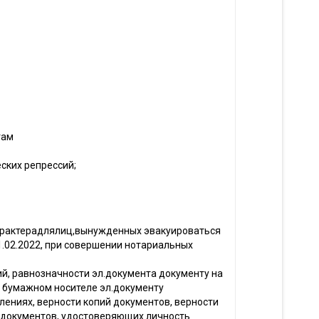
гам
ских репрессий;
 характерадлялиц,вынужденных эвакуироваться
1.02.2022, при совершении нотариальных
й, равнозначности эл.документа документу на
 бумажном носителе эл.документу
лениях, верности копий документов, верности
 документов, удостоверяющих личность