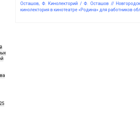
Осташов, Ф. Кинолекторий / Ф. Осташов // Новгородска
кинолектория в кинотеатре «Родина» для работников об
й
ных
ой
ава
25