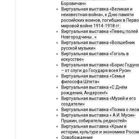
Боровичан»
Виртуальная выставка «Великая и
неизвестная война», к Дню памяти
российских воинов, погибших в Перв
мировой войне 1914-1918 гг.
Виртуальная выставка «Певец полей
Новгородчины…»
Виртуальная выставка «Волшебник
русской музыки»
Виртуальная выставка «Гоголь в
искусстве»
Виртуальная выставка «Борис Годун
– от слуги до Государя всея Руси»
Виртуальная выставка «Семья
философа Шпета»
Виртуальная выставка «С Днём
рождения, Андерсен!»
Виртуальная выставка «Музей и его
создатели»
Виртуальная выставка «Поэма о леса
Виртуальная выставка « А.И. Мусин-
Пушкин, собиратель редкостей»
Виртуальная выставка «Крым в
истории, культуре и экономике Росси
Освобождение