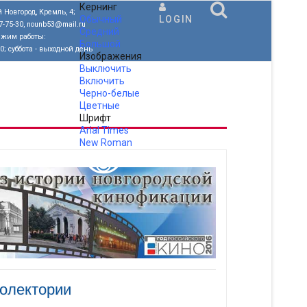
Кернинг
 Новгород, Кремль, 4;
Обычный
LOGIN
77-75-30, nounb53@mail.ru
Средний
ежим работы:
Большой
00; суббота - выходной день
Изображения
Выключить
Включить
Черно-белые
Цветные
Шрифт
Arial
Times
New Roman
.
нолектории