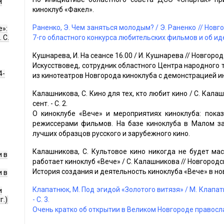
и
киноклуб «Факел».
Раненко, Э. Чем заняться молодым? / Э. Раненко // Новгоро
е»:
7-го областного конкурса любительских фильмов и об ид
 С.
Кушнарева, И. На сеансе 16.00 / И. Кушнарева // Новгород. - 
Искусствовед, сотрудник областного Центра народного 
4-
из кинотеатров Новгорода киноклуба с демонстрацией ин
Калашникова, С. Кино для тех, кто любит кино / С. Калаш
сент. - С. 2.
О киноклубе «Вече» и мероприятиях киноклуба: пока
режиссерами фильмов. На базе киноклуба в Малом з
лучших образцов русского и зарубежного кино.
Калашникова, С. Культовое кино никогда не будет ма
 в
работает киноклуб «Вече» / С. Калашникова // Новгородские
История создания и деятельность киноклуба «Вече» в н
 в
Клапатнюк, М. Под эгидой «Золотого витязя» / М. Клапатн
и
- С. 3.
г.)
Очень кратко об открытии в Великом Новгороде правосл