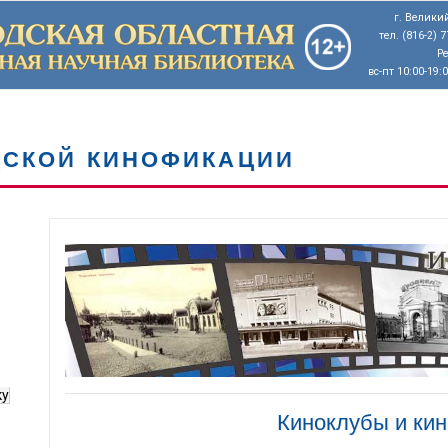
г. Великий
тел. (816-2) 
Р
вс-пт 10:00-19:
ДСКОЙ КИНОФИКАЦИИ
ку
Киноклубы и ки