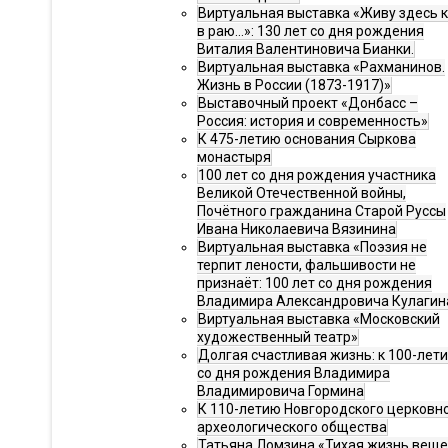
Виртуальная выставка «Живу здесь 
в раю…»: 130 лет со дня рождения
Виталия Валентиновича Бианки.
Виртуальная выставка «Рахманинов.
Жизнь в России (1873-1917)»
Выставочный проект «Донбасс –
Россия: история и современность»
К 475-летию основания Сыркова
монастыря
100 лет со дня рождения участника
Великой Отечественной войны,
Почётного гражданина Старой Руссы
Ивана Николаевича Вязинина
Виртуальная выставка «Поэзия не
терпит лености, фальшивости не
признаёт: 100 лет со дня рождения
Владимира Александровича Кулагин
Виртуальная выставка «Московский
художественный театр»
Долгая счастливая жизнь: к 100-лет
со дня рождения Владимира
Владимировича Гормина
К 110-летию Новгородского церковн
археологического общества
Татьяна Ломзина «Тихая жизнь веще