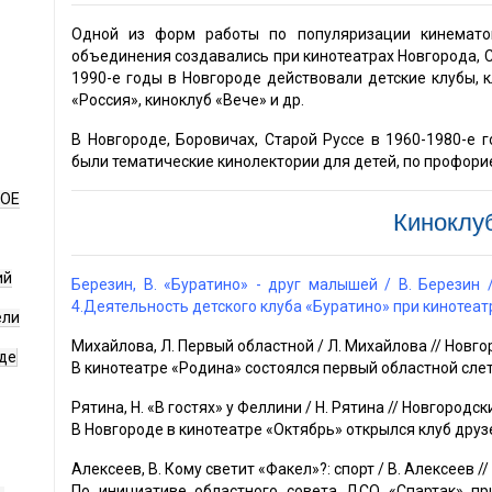
Одной из форм работы по популяризации кинематог
объединения создавались при кинотеатрах Новгорода, Ст
1990-е годы в Новгороде действовали детские клубы, к
«Россия», киноклуб «Вече» и др.
В Новгороде, Боровичах, Старой Руссе в 1960-1980-е г
были тематические кинолектории для детей, по профорие
НОЕ
Киноклу
ий
Березин, В. «Буратино» - друг малышей / В. Березин //
4.Деятельность детского клуба «Буратино» при кинотеат
ели
Михайлова, Л. Первый областной / Л. Михайлова // Новгород
де
В кинотеатре «Родина» состоялся первый областной слет
Рятина, Н. «В гостях» у Феллини / Н. Рятина // Новгородский
В Новгороде в кинотеатре «Октябрь» открылся клуб друз
Алексеев, В. Кому светит «Факел»?: спорт / В. Алексеев //
По инициативе областного совета ДСО «Спартак» пр