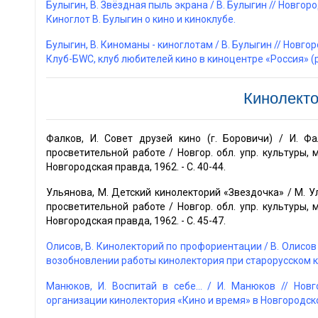
Булыгин, В. Звёздная пыль экрана / В. Булыгин // Новгород. -
Киноглот В. Булыгин о кино и киноклубе.
Булыгин, В. Киноманы - киноглотам / В. Булыгин // Новгород. 
Клуб-БWС, клуб любителей кино в киноцентре «Россия» (р
Кинолект
Фалков, И. Совет друзей кино (г. Боровичи) / И. Ф
просветительной работе / Новгор. обл. упр. культуры, м
Новгородская правда, 1962. - С. 40-44.
Ульянова, М. Детский кинолекторий «Звездочка» / М. У
просветительной работе / Новгор. обл. упр. культуры, м
Новгородская правда, 1962. - С. 45-47.
Олисов, В. Кинолекторий по профориентации / В. Олисов // 
возобновлении работы кинолектория при старорусском к
Манюков, И. Воспитай в себе... / И. Манюков // Новго
организации кинолектория «Кино и время» в Новгородск