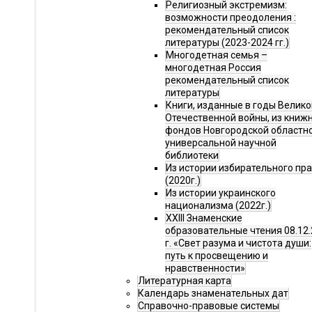
Религиозный экстремизм:
возможности преодоления :
рекомендательный список
литературы (2023-2024 гг.)
Многодетная семья –
многодетная Россия
рекомендательный список
литературы
Книги, изданные в годы Велико
Отечественной войны, из книж
фондов Новгородской областн
универсальной научной
библиотеки
Из истории избирательного пр
(2020г.)
Из истории украинского
национализма (2022г.)
XXIII Знаменские
образовательные чтения 08.12.
г. «Свет разума и чистота души:
путь к просвещению и
нравственности»
Литературная карта
Календарь знаменательных дат
Справочно-правовые системы