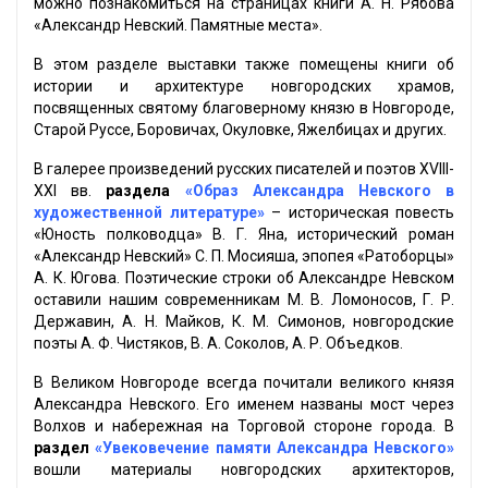
можно познакомиться на страницах книги А. Н. Рябова
«Александр Невский. Памятные места».
В этом разделе выставки также помещены книги об
истории и архитектуре новгородских храмов,
посвященных святому благоверному князю в Новгороде,
Старой Руссе, Боровичах, Окуловке, Яжелбицах и других.
В галерее произведений русских писателей и поэтов XVIII-
XXI вв.
раздела
«Образ Александра Невского в
художественной литературе»
– историческая повесть
«Юность полководца» В. Г. Яна, исторический роман
«Александр Невский» С. П. Мосияша, эпопея «Ратоборцы»
А. К. Югова. Поэтические строки об Александре Невском
оставили нашим современникам М. В. Ломоносов, Г. Р.
Державин, А. Н. Майков, К. М. Симонов, новгородские
поэты А. Ф. Чистяков, В. А. Соколов, А. Р. Объедков.
В Великом Новгороде всегда почитали великого князя
Александра Невского. Его именем названы мост через
Волхов и набережная на Торговой стороне города. В
раздел
«Увековечение памяти Александра Невского»
вошли материалы новгородских архитекторов,