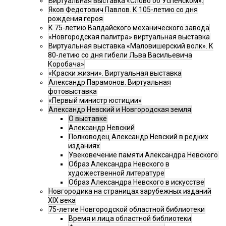
Виртуальная выставка «Слово об Успенском».
Яков Федотович Павлов. К 105-летию со дня
рождения героя
К 75-летию Валдайского механического завода
«Новгородская палитра» виртуальная выставка
Виртуальная выставка «Маловишерский волк». К
80-летию со дня гибели Льва Васильевича
Коробача»
«Краски жизни». Виртуальная выставка
Александр Парамонов. Виртуальная
фотовыставка
«Первый министр юстиции»
Александр Невский и Новгородская земля
О выставке
Александр Невский
Полководец Александр Невский в редких
изданиях
Увековечение памяти Александра Невского
Образ Александра Невского в
художественной литературе
Образ Александра Невского в искусстве
Новгородика на страницах зарубежных изданий
XIX века
75-летие Новгородской областной библиотеки
Время и лица областной библиотеки