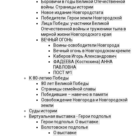
Боровичи в годы Великой Отечественной
войны. Страницы истории
Новое издание Новгородстата
Победители. Герои земли Новгородской
Лица Победы: участники Великой
Отечественной войны и труженики тыла в
мирной жизни Новгородского края
ВЕЧНЫЙ ОГОНЬ
Воины-освободители Новгорода
Вечный огонь в Новгородском кремле
Каберов Игорь Александрович
ФАДЕЕВА (Костюхина) АННА
ПАВЛОВНА
ПОСТ №1
К 80-летию Победы
80 лет Великой Победы
Страницы семейной славы
Победившие – навечно в памяти
Освобождение Новгорода и Новгородской
земли
Суды истории
Виртуальная выставка - Герои подполья
Герои подполья. О выставке.
Волотовское подполье
О выставке