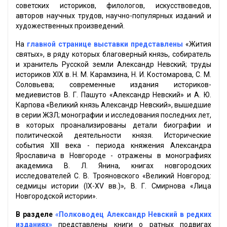
советских историков, филологов, искусствоведов,
авторов научных трудов, научно-популярных изданий и
художественных произведений.
На
главной странице выставки представлены
«Жития
святых», в ряду которых благоверный князь, собиратель
и хранитель Русской земли Александр Невский; труды
историков XIX в. Н. М. Карамзина, Н. И. Костомарова, С. М.
Соловьева; современные издания историков-
медиевистов В. Г. Пашуто «Александр Невский» и А. Ю.
Карпова «Великий князь Александр Невский», вышедшие
в серии ЖЗЛ; монографии и исследования последних лет,
в которых проанализированы детали биографии и
политической деятельности князя. Исторические
события XIII века - периода княжения Александра
Ярославича в Новгороде - отражены в монографиях
академика В. Л. Янина, книгах новгородских
исследователей С. В. Трояновского «Великий Новгород:
седмицы истории (IX-XV вв.)», В. Г. Смирнова «Лица
Новгородской истории».
В разделе
«Полководец Александр Невский в редких
изданиях»
представлены книги о ратных подвигах