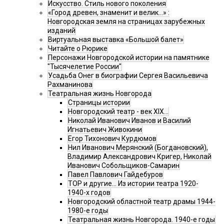
Искусство. Стиль нового поколения
«Город древен, знаменит и велик…» :
Новгородская земля на страницах зарубежных
изданий
Виртуальная выставка «Большой балет»
Читайте о Рюрике
Персонажи Новгородской истории на памятнике
"Тысячелетие России"
Усадьба Онег в биографии Сергея Васильевича
Рахманинова
Театральная жизнь Новгорода
Страницы истории
Новгородский театр - век XIX…
Николай Иванович Иванов и Василий
Игнатьевич Живокини
Егор Тихонович Курдюмов
Нил Иванович Мерянский (Богдановский),
Владимир Александрович Кригер, Николай
Иванович Собольщиков-Самарин
Павел Павлович Гайдебуров
ТОР и другие… Из истории театра 1920-
1940-х годов
Новгородский областной театр драмы 1944-
1980-е годы
Театральная жизнь Новгорода. 1940-е годы