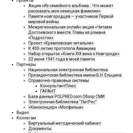
Проекты
Акция «Из семейного альбома... Что может
рассказать моя немецкая фамилия»
Памяти новгородцев — участников Первой
мировой войны
Межрегиональная онлайн-акция «Читаем
Достоевского вместе. Главы из романа
«Подросток»
Проект «Кремлевская читальня»
К 400-летию протопопа Аввакума
Набор открыток «Книги XIX века о Новгороде»
22 июня 1941 года в моей памяти
Партнеры
Национальная электронная библиотека
Президентская библиотека имени Б.Н. Ельцина
Справочно-правовые системы
КонсультантПлюс
ГАРАНТ
База данных POLPRED.com Обзор СМИ
Электронная библиотека "ЛитРес"
«Киноконцерн «Мосфильм»
Видео
Коллегам
Виртуальный методический кабинет
Документы