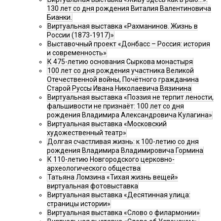
130 лет со дня рождения Виталия Валентиновича
Бианки.
Виртуальная выставка «Рахманинов. Жизнь в
России (1873-1917)»
Выставочный проект «Донбасс – Россия: история
и современность»
К 475-летию основания Сыркова монастыря
100 лет со дня рождения участника Великой
Отечественной войны, Почётного гражданина
Старой Руссы Ивана Николаевича Вязинина
Виртуальная выставка «Поэзия не терпит лености,
фальшивости не признаёт: 100 лет со дня
рождения Владимира Александровича Кулагина»
Виртуальная выставка «Московский
художественный театр»
Долгая счастливая жизнь: к 100-летию со дня
рождения Владимира Владимировича Гормина
К 110-летию Новгородского церковно-
археологического общества
Татьяна Ломзина «Тихая жизнь вещей»
виртуальная фотовыставка
Виртуальная выставка «Десятинная улица:
страницы истории»
Виртуальная выставка «Слово о филармонии»