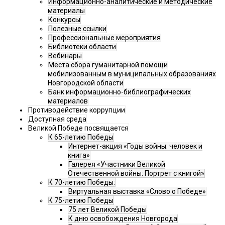
Информационно-аналитические и методические
материалы
Конкурсы
Полезные ссылки
Профессиональные мероприятия
Библиотеки области
Вебинары
Места сбора гуманитарной помощи
мобилизованным в муниципальных образованиях
Новгородской области
Банк информационно-библиографических
материалов
Противодействие коррупции
Доступная среда
Великой Победе посвящается
К 65-летию Победы
Интернет-акция «Годы войны: человек и
книга»
Галерея «Участники Великой
Отечественной войны: Портрет с книгой»
К 70-летию Победы:
Виртуальная выставка «Слово о Победе»
К 75-летию Победы
75 лет Великой Победы
К дню освобождения Новгорода