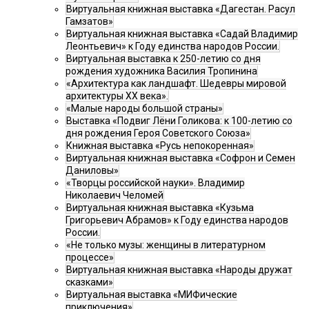
Виртуальная книжная выставка «Дагестан. Расул
Гамзатов»
Виртуальная книжная выставка «Садай Владимир
Леонтьевич» к Году единства народов России.
Виртуальная выставка к 250-летию со дня
рождения художника Василия Тропинина
«Архитектура как ландшафт. Шедевры мировой
архитектуры XX века».
«Малые народы большой страны»
Выставка «Подвиг Лёни Голикова: к 100-летию со
дня рождения Героя Советского Союза»
Книжная выставка «Русь непокоренная»
Виртуальная книжная выставка «Софрон и Семен
Даниловы»
«Творцы российской науки». Владимир
Николаевич Челомей
Виртуальная книжная выставка «Кузьма
Григорьевич Абрамов» к Году единства народов
России.
«Не только музы: женщины в литературном
процессе»
Виртуальная книжная выставка «Народы дружат
сказками»
Виртуальная выставка «МИФические
приключения»