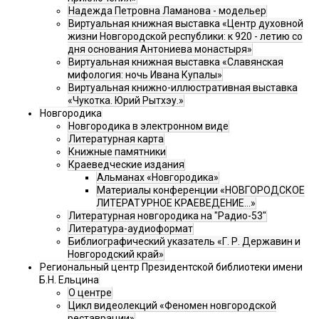
Надежда Петровна Ламанова - модельер
Виртуальная книжная выставка «Центр духовной
жизни Новгородской республики: к 920 - летию со
дня основания Антониева монастыря»
Виртуальная книжная выставка «Славянская
мифология: ночь Ивана Купалы»
Виртуальная книжно-иллюстративная выставка
«Чукотка. Юрий Рытхэу.»
Новгородика
Новгородика в электронном виде
Литературная карта
Книжные памятники
Краеведческие издания
Альманах «Новгородика»
Материалы конференции «НОВГОРОДСКОЕ
ЛИТЕРАТУРНОЕ КРАЕВЕДЕНИЕ...»
Литературная новгородика на "Радио-53"
Литература-аудиоформат
Библиографический указатель «Г. Р. Державин и
Новгородский край»
Региональный центр Президентской библиотеки имени
Б.Н. Ельцина
О центре
Цикл видеолекций «Феномен новгородской
реставрации»