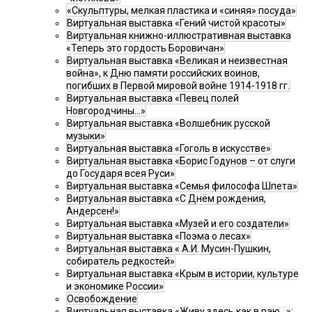
«Скульптуры, мелкая пластика и «синяя» посуда»
Виртуальная выставка «Гений чистой красоты»
Виртуальная книжно-иллюстративная выставка
«Теперь это гордость Боровичан»
Виртуальная выставка «Великая и неизвестная
война», к Дню памяти российских воинов,
погибших в Первой мировой войне 1914-1918 гг.
Виртуальная выставка «Певец полей
Новгородчины…»
Виртуальная выставка «Волшебник русской
музыки»
Виртуальная выставка «Гоголь в искусстве»
Виртуальная выставка «Борис Годунов – от слуги
до Государя всея Руси»
Виртуальная выставка «Семья философа Шпета»
Виртуальная выставка «С Днём рождения,
Андерсен!»
Виртуальная выставка «Музей и его создатели»
Виртуальная выставка «Поэма о лесах»
Виртуальная выставка « А.И. Мусин-Пушкин,
собиратель редкостей»
Виртуальная выставка «Крым в истории, культуре
и экономике России»
Освобождение
Виртуальная выставка «Живу здесь как в раю…»: