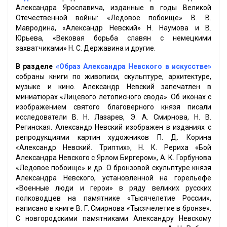
Александра Ярославича, изданные в годы Великой
Отечественной войны: «Ледовое побоище» В. В.
Мавродина, «Александр Невский» Н. Наумова и В.
Юрьева, «Вековая борьба славян с немецкими
захватчиками» Н. С. Державина и другие.
В разделе
«Образ Александра Невского в искусстве»
собраны книги по живописи, скульптуре, архитектуре,
музыке и кино. Александр Невский запечатлен в
миниатюрах «Лицевого летописного свода». Об иконах с
изображением святого благоверного князя писали
исследователи В. Н. Лазарев, Э. А. Смирнова, Н. В.
Регинская. Александр Невский изображен в изданиях с
репродукциями картин художников П. Д. Корина
«Александр Невский. Триптих», Н. К. Рериха «Бой
Александра Невского с Ярлом Биргером», А. К. Горбунова
«Ледовое побоище» и др. О бронзовой скульптуре князя
Александра Невского, установленной на горельефе
«Военные люди и герои» в ряду великих русских
полководцев на памятнике «Тысячелетие России»,
написано в книге В. Г. Смирнова «Тысячелетие в бронзе».
С новгородскими памятниками Александру Невскому