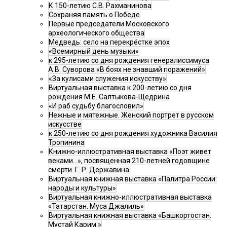
К 150-летию С.В. Рахманинова
Сохраняя память о Победе
Первые председатели Московского
археологического общества
Медведь: село на перекрёстке эпох
«Всемирный день музыки»
к 295-летию со дня рождения генералиссимуса
А.В. Суворова «В боях не знавший поражений»
«За кулисами служения искусству»
Виртуальная выставка к 200-летию со дня
рождения М.Е. Салтыкова-Щедрина
«И раб судьбу благословил»
Нежные и мятежные. Женский портрет в русском
искусстве
к 250-летию со дня рождения художника Василия
Тропинина
Книжно-иллюстративная выставка «Поэт живет
веками…», посвященная 210-летней годовщине
смерти Г. Р. Державина.
Виртуальная книжная выставка «Палитра России:
народы и культуры»
Виртуальная книжно-иллюстративная выставка
«Татарстан. Муса Джалиль»
Виртуальная книжная выставка «Башкортостан.
Мустай Карим.»