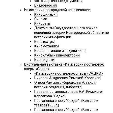
Фото и архивные документы
Видеоверсия
Из истории новгородской кинофикации
Кинофикация
Синема
Киносеть
Документы Государственного архива
новейшей истории Новгородской области по
истории кинофикации
Кинотеатры
Киномеханики
Кинофестивали и недели кино
Киноклубы и кинолектории
Кино и дети
Виртуальная выставка «Из истории постановок
оперы «Садко»
«Из истории постановок оперы «САДКО»
Николай Андреевич Римский-Корсаков
Опера Римского-Корсакова «Садко»:
история создания, либретто
Первая постановка оперы Н.А. Римского-
Корсакова "Садко"
Постановка оперы "Садко" в Большом
театре (1935г.)
Постановка оперы "Садко" в Большом