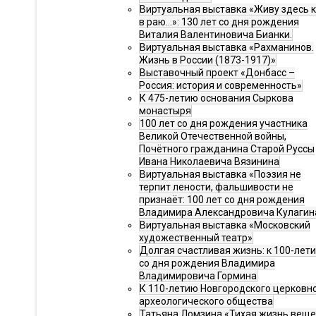
Виртуальная выставка «Живу здесь 
в раю…»: 130 лет со дня рождения
Виталия Валентиновича Бианки.
Виртуальная выставка «Рахманинов.
Жизнь в России (1873-1917)»
Выставочный проект «Донбасс –
Россия: история и современность»
К 475-летию основания Сыркова
монастыря
100 лет со дня рождения участника
Великой Отечественной войны,
Почётного гражданина Старой Руссы
Ивана Николаевича Вязинина
Виртуальная выставка «Поэзия не
терпит лености, фальшивости не
признаёт: 100 лет со дня рождения
Владимира Александровича Кулагин
Виртуальная выставка «Московский
художественный театр»
Долгая счастливая жизнь: к 100-лет
со дня рождения Владимира
Владимировича Гормина
К 110-летию Новгородского церковн
археологического общества
Татьяна Ломзина «Тихая жизнь веще