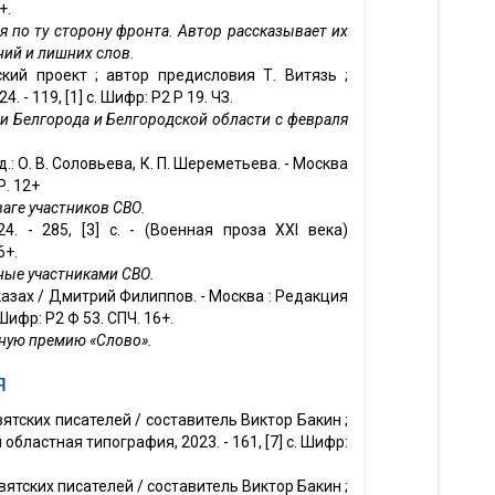
+.
я по ту сторону фронта. Автор рассказывает их
ний и лишних слов.
кий проект ; автор предисловия Т. Витязь ;
24. - 119, [1] с. Шифр: Р2 Р 19. ЧЗ.
ни Белгорода и Белгородской области с февраля
.: О. В. Соловьева, К. П. Шереметьева. - Москва
Р. 12+
аге участников СВО.
4. - 285, [3] с. - (Военная проза XXI века)
6+.
ные участниками СВО.
казах / Дмитрий Филиппов. - Москва : Редакция
 Шифр: Р2 Ф 53. СПЧ. 16+.
ную премию «Слово»
.
я
ятских писателей / составитель Виктор Бакин ;
областная типография, 2023. - 161, [7] с. Шифр:
ятских писателей / составитель Виктор Бакин ;