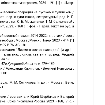
областная типография, 2024. - 191, [1] с. Шифр:
ной военной операции на русском и тувинском /
., пер. с тувинского, литературный ред. И. Е.
инского яз.: О. Б. Москаленко, Т. М. Селезневой ;
, 2023. - 160 с. : фот. - Парал. текст на рус. и
 военной поэзии 2014-2022 гг. : стихи / сост.:
ербург ; Москва ; Минск : Питер, 2023. - 414, [1]
: Р2 В 76. АБ. 18+.
социация "Лермонтовское наследие" [и др.]. -
: альманах : стихи, статьи / гл. ред.: Андрей
 34. ЧЗ.
-47и Кучеровой Инны на с. 179–180.
хи / Александр Кириллов. - Великий Новгород :
3. КР.
ож.: М. М. Сотникова [и др.]. - Москва : Вече,
2+.
оэзии / составители Юрий Щербаков и Валерий
е : Союз писателей России, 2023. - 168, [7] с. -