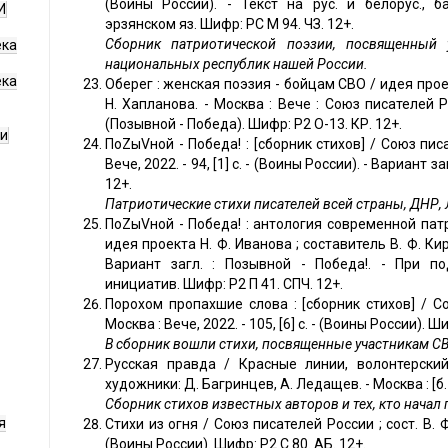
(Воины России). - Текст на рус. и белорус., б
И
эрзянском яз. Шифр: РС М 94. ЧЗ. 12+.
С
борник патриотической поэзии, посвященный 
ека
национальных республик нашей России.
ека
Оберег : женская поэзия - бойцам СВО / идея проект
Н. Хапланова. - Москва : Вече : Союз писателей Рос
(Позывной - Победа). Шифр: Р2 О-13. КР. 12+.
ги
ПоZыVной - Победа! : [сборник стихов] / Союз писа
Вече, 2022. - 94, [1] с. - (Воины России). - Вариант з
12+.
Патриотические стихи писателей всей страны, ДНР,
ПоZыVной - Победа! : антология современной пат
идея проекта Н. Ф. Иванова ; составитель В. Ф. Кирюш
Вариант загл. : Позывной - Победа!. - При п
инициатив. Шифр: Р2 П 41. СПЧ. 12+.
Порохом пропахшие слова : [сборник стихов] / Со
Москва : Вече, 2022. - 105, [6] с. - (Воины России). Ш
В сборник вошли стихи, посвященные участникам С
Русская правда / Красные линии, волонтерский 
художники: Д. Багринцев, А. Ледащев. - Москва : [б. и.]
Сборник стихов известных авторов и тех, кто начал 
я
Стихи из огня / Союз писателей России ; сост. В. Ф.
(Воины России). Шифр: Р2 С 80. АБ. 12+.