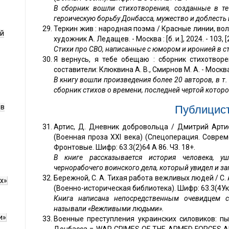
В сборник вошли стихотворения, созданные в т
героическую борьбу Донбасса, мужество и доблесть
Теркин жив : народная поэма / Красные линии, воло
ой
художник А. Ледащев. - Москва : [б. и.], 2024. - 103, [2
Стихи про СВО, написанные с юмором и иронией в с
Я вернусь, я тебе обещаю : сборник стихотворе
составители: Клюквина А. В., Смирнов М. А. - Москва : [
В книгу вошли произведения более 20 авторов, в т.
сборник стихов о времени, последней чертой котор
ов
Публицис
Артис, Д. Дневник добровольца / Дмитрий Артис. -
(Военная проза XXI века) (Спецоперация. Совреме
Фронтовые. Шифр: 63.3(2)64 А 86. ЧЗ. 18+.
В книге рассказывается история человека, у
чернорабочего воинского дела, который увидел и за
Бережной, С. А. Тихая работа вежливых людей / С. А. 
х»
(Военно-историческая библиотека). Шифр: 63.3(4Укр)
Книга написана непосредственным очевидцем с
называли «Вежливыми людьми».
и»
Военные преступления украинских силовиков: п