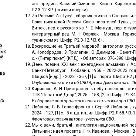
авт. предисл. Василий Смирнов. - Киров : Кировская 
Р2 З-12.КР. (стихи и очерки).
Zа Россию! Zа Туву! : сборник стихов о Специаль
Союз писателей России, Союз писателей Тувы ; сост
Витюк ; пер. с русского яз. Ч. Б. Монгуш ; пер. с тув
литературный ред. М. Н. Ооржак. - Москва : Горизонт
тувинском яз. Шифр: Р2 З-12. ЧЗ. 6+.
й
Воскресшие на Третьей мировой : антология русской
ных
А. Колобродов ; З. Прилепин ; О. Демидов. - Санкт-Пет
ой
с. - (Питер покет) (КПД). - Об авторах: 376-398. Шифр
День поэзии. XXI век : ежегодный альманах / Ас
Санкт-Петербург : Любавич, 1956 - 2022-2023 год 
ава
Шацков [и др.]. - 2023. - 367, [1] с. : портр. Шифр: Р2 Д
Опубликованы стихи об СВО Артиса Дмитрия на с. 46
Кириллов, А. Н. Пристрастен к небу поневоле : сти
ТПК "Печатный Двор", 2025. - 158, [2] с. Шифр: Р2 К4
25
В сборнике новгородского поэта есть стихи про СВО.
Лобанов, С. В. Голос фронта / Сергей Лобанов ; худ
2024. - 127, [1] с. : 8 л. цв. ил., ил. Шифр: Р2 Л 68. ЧЗ. 1
Фронтовая поэзия автора - участника СВО.
Мы с вами, братья! : антология национальной п
Латынин ; идея проекта Н. Ф. Иванова. - Москва : Веч