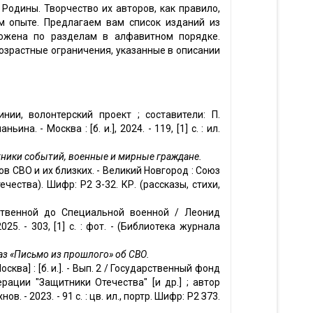
Родины. Творчество их авторов, как правило,
м опыте. Предлагаем вам список изданий из
ожена по разделам в алфавитном порядке.
озрастные ограничения, указанные в описании
нии, волонтерский проект ; составители: П.
ина. - Москва : [б. и.], 2024. - 119, [1] с. : ил.
тники событий, военные и мирные граждане.
ов СВО и их близких. - Великий Новгород : Союз
ечества). Шифр: Р2 З-32. КР. (рассказы, стихи,
ственной до Специальной военной / Леонид
5. - 303, [1] с. : фот. - (Библиотека журнала
каз «Письмо из прошлого» об СВО.
сква] : [б. и.]. - Вып. 2 / Государственный фонд
ации "Защитники Отечества" [и др.] ; автор
 - 2023. - 91 с. : цв. ил., портр. Шифр: Р2 З73.