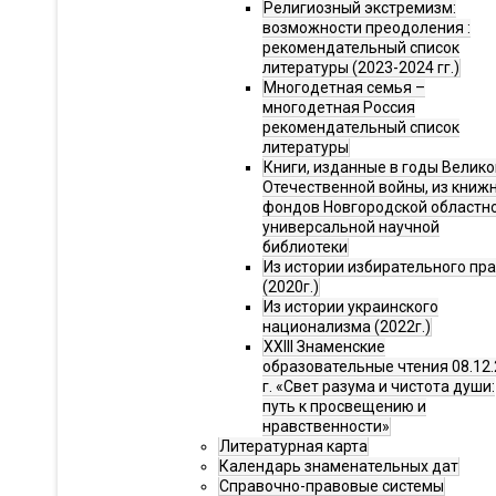
Религиозный экстремизм:
возможности преодоления :
рекомендательный список
литературы (2023-2024 гг.)
Многодетная семья –
многодетная Россия
рекомендательный список
литературы
Книги, изданные в годы Велико
Отечественной войны, из книж
фондов Новгородской областн
универсальной научной
библиотеки
Из истории избирательного пр
(2020г.)
Из истории украинского
национализма (2022г.)
XXIII Знаменские
образовательные чтения 08.12.
г. «Свет разума и чистота души:
путь к просвещению и
нравственности»
Литературная карта
Календарь знаменательных дат
Справочно-правовые системы