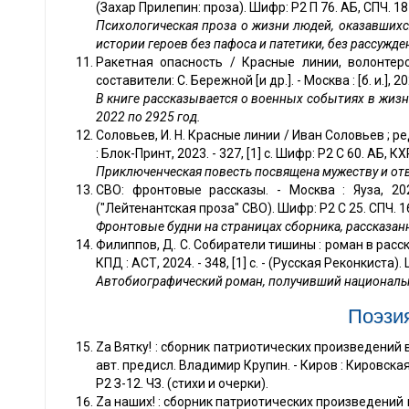
(Захар Прилепин: проза). Шифр: Р2 П 76. АБ, СПЧ. 18
Психологическая проза о жизни людей, оказавшихс
истории героев без пафоса и патетики, без рассужде
Ракетная опасность / Красные линии, волонтерс
составители: С. Бережной [и др.]. - Москва : [б. и.], 20
В книге рассказывается о военных событиях в жиз
2022 по 2925 год.
Соловьев, И. Н. Красные линии / Иван Соловьев ; ред
: Блок-Принт, 2023. - 327, [1] с. Шифр: Р2 С 60. АБ, КХ
Приключенческая повесть посвящена мужеству и отв
СВО: фронтовые рассказы. - Москва : Яуза, 202
("Лейтенантская проза" СВО). Шифр: Р2 С 25. СПЧ. 1
Фронтовые будни на страницах сборника, рассказан
Филиппов, Д. С. Собиратели тишины : роман в расс
КПД : АСТ, 2024. - 348, [1] с. - (Русская Реконкиста).
Автобиографический роман, получивший националь
Поэзи
Zа Вятку! : сборник патриотических произведений в
авт. предисл. Владимир Крупин. - Киров : Кировская 
Р2 З-12. ЧЗ. (стихи и очерки).
Zа наших! : сборник патриотических произведений в