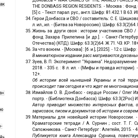
Донбасcа = WAR CRIMES OF THE ARMED FORCES A
как
THE DONBASS REGION RESIDENTS. - Москва : Фонд 
[5] с. - Текст парал. рус., англ. Шифр: 81.432.1 В 63. И
Герои Донбасса и СВО / составитель: С. Е. Шишкова-Ши
л. ил., ил. - (Битва за Новороссию). Шифр: 63.3(2)64. 
Жизнь за други своя : истории участников СВО / с
фонд Захара Прилепина [и др.]. - Санкт-Петербург 
Отечества) (КПД). Шифр: 63.3(2)64. Ж 71. ЧЗ. КР. 18+
За что воюем. - [Москва] : [б. и.], [2025]. - 12 с. Шифр:
В миниатюрном издании расс матриваются духовные
Зуев, В. П. Эксперимент "Украина". Недоразумение д
2018. - 335 с. : 8 л. ил. - (Мифы и правда истории). 
12+.
Об истории всей нынешней Украины и той террит
происходит там сегодня и что ждет ее многонациона
Измайлов О. В. Донбасс - сердце России / Олег Измай
а»
портр. - (Библиотека Донбасса). Шифр: 63.3(2Рос) И 
Автор приводит множество интересных фактов, о
ию
зарисовок, писем и документов об истории и соврем
Материалы для новейшей истории Новороссии. - С
Краматорские тетради / А. Сурнин ; сост. Т. Г. Си
о-
Сапожникова. - Санкт-Петербург : Алетейя, 2015. - 4
Публикуется книга Александра Сурнина, повест
й»