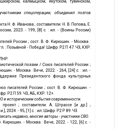
ашкирском, калмыцком, якутском, тувинском,
участникам спецоперации, объединил поэтов
а Н. Ф. Иванова ; составители: Н. В. Попова, Е.
сии, 2023. - 199, [8] с. : ил. - (Воины России)
телей России ; сост. В. Ф. Кирюшин. - Москва :
агл. : Позывной - Победа!. Шифр: Р2 П 47. ЧЗ, КХР.
 ЛНР.
риотической поэзии / Союз писателей России ;
ин. - Москва : Вече, 2022. - 264, [24] с. : ил. -
оддержке Президентского фонда культурных
юз писателей России ; сост. В. Ф. Кирюшин. -
ифр: Р2 П 59. ЧЗ, АБ, КХР. 12+.
ВО и историческим события современности.
проект ; составители: А. Штрассе [и др.] ;
, 2024. - 95, [1] с. : ил. Шифр: Р2 Р 89. ЧЗ.
писать недавно, многие авторы - участники СВО.
 Кирюшин. - Москва : Вече, 2022. - 122, [6] с. -