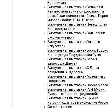
Боровичан»
Виртуальная выставка «Великая и
неизвестная война», к Дню памяти
российских воинов, погибших в Перв
мировой войне 1914-1918 гг.
Виртуальная выставка «Певец полей
Новгородчины…»
Виртуальная выставка «Волшебник
русской музыки»
Виртуальная выставка «Гоголь в
искусстве»
Виртуальная выставка «Борис Годун
– от слуги до Государя всея Руси»
Виртуальная выставка «Семья
философа Шпета»
Виртуальная выставка «С Днём
рождения, Андерсен!»
Виртуальная выставка «Музей и его
создатели»
Виртуальная выставка «Поэма о леса
Виртуальная выставка « А.И. Мусин-
Пушкин, собиратель редкостей»
Виртуальная выставка «Крым в
истории, культуре и экономике Росси
Освобождение