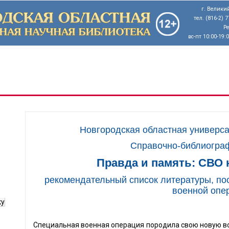
г. Великий
тел. (816-2) 
Р
вс-пт 10:00-19:
Новгородская областная универса
Справочно-библиограф
Правда и память: СВО 
рекомендательный список литературы, п
военной опе
ку
Специальная военная операция породила свою новую вое