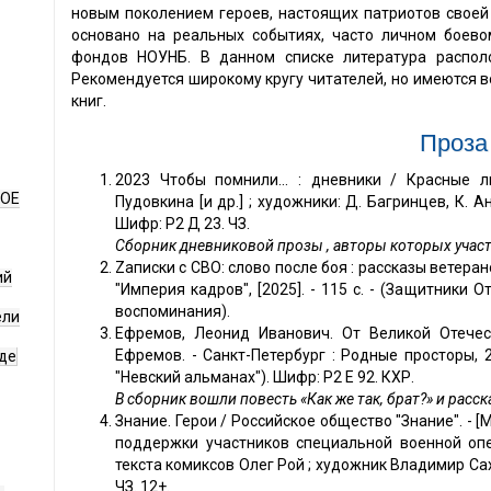
новым поколением героев, настоящих патриотов своей 
основано на реальных событиях, часто личном боево
фондов НОУНБ. В данном списке литература распол
Рекомендуется широкому кругу читателей, но имеются в
книг.
Проза
2023 Чтобы помнили... : дневники / Красные ли
НОЕ
Пудовкина [и др.] ; художники: Д. Багринцев, К. Анань
Шифр: Р2 Д 23. ЧЗ.
Сборник дневниковой прозы , авторы которых учас
Zаписки с СВО: слово после боя : рассказы ветеран
ий
"Империя кадров", [2025]. - 115 с. - (Защитники От
воспоминания).
ели
Ефремов, Леонид Иванович. От Великой Отече
Ефремов. - Санкт-Петербург : Родные просторы, 202
де
"Невский альманах"). Шифр: Р2 Е 92. КХР.
В сборник вошли повесть «Как же так, брат?» и расс
Знание. Герои / Российское общество "Знание". - [Мо
поддержки участников специальной военной опер
текста комиксов Олег Рой ; художник Владимир Сахнов.
ЧЗ. 12+.