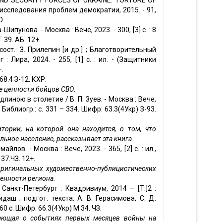
ND SECURITY FORCES OF UKRAINE: TORTURE OF
исследования проблем демократии, 2015. - 91,
О.
пунова. - Москва : Вече, 2023. - 300, [3] с. : 8
Г 39. АБ. 12+.
ост.: З. Прилепин [и др.] ; Благотворительный
: Лира, 2024. - 255, [1] с. : ил. - (Защитники
.
 68.4 З-12. КХР.
 ценности бойцов СВО.
линою в столетие / В. П. Зуев. - Москва : Вече,
- Библиогр.: с. 331 – 334. Шифр: 63.3(4Укр) З-93.
ории, на которой она находится, о том, что
льное население, рассказывает эта книга.
лов. - Москва : Вече, 2023. - 365, [2] с. : ил.,
37.ЧЗ. 12+.
ригинальных художественно-публицистических
енности региона.
анкт-Петербург : Квадривиум, 2014 – [Т.]2 :
даш ; подгот. текста: А. В. Герасимова, С. Д.
60 с. Шифр: 66.3(4Укр) М 34. ЧЗ.
вуеющая о событиях первых месяцев войны на