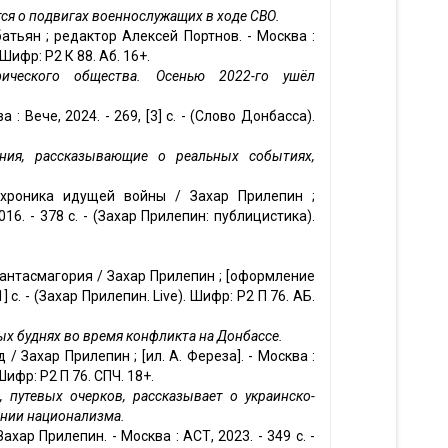
ся о подвигах военнослужащих в ходе СВО.
батьян ; редактор Алексей Портнов. - Москва :
. Шифр: Р2 К 88. Аб. 16+.
фического общества. Осенью 2022-го ушёл
: Вече, 2024. - 269, [3] с. - (Слово Донбасса).
ния, рассказывающие о реальных событиях,
: хроника идущей войны / Захар Прилепин ;
6. - 378 с. - (Захар Прилепин: публицистика).
фантасмагория / Захар Прилепин ; [оформление
] с. - (Захар Прилепин. Live). Шифр: Р2 П 76. АБ.
х буднях во время конфликта на Донбассе.
/ Захар Прилепин ; [ил. А. Фереза]. - Москва :
ифр: Р2 П 76. СПЧ. 18+.
, путевых очерков, рассказывает о украинско-
ении национализма.
хар Прилепин. - Москва : АСТ, 2023. - 349 с. -