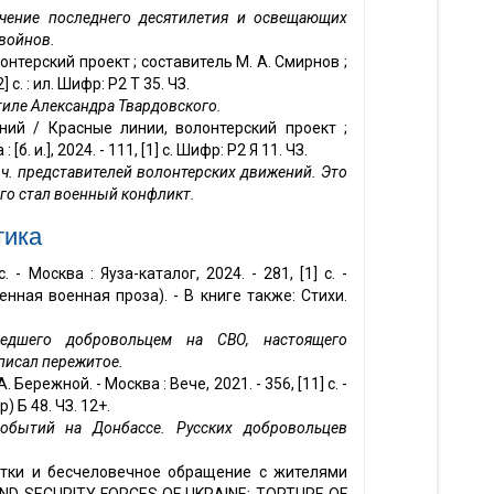
ечение последнего десятилетия и освещающих
 войнов.
нтерский проект ; составитель М. А. Смирнов ;
] с. : ил. Шифр: Р2 Т 35. ЧЗ.
тиле Александра Твардовского.
ний / Красные линии, волонтерский проект ;
б. и.], 2024. - 111, [1] с. Шифр: Р2 Я 11. ЧЗ.
 ч. представителей волонтерских движений. Это
ого стал военный конфликт.
тика
 Москва : Яуза-каталог, 2024. - 281, [1] с. -
нная военная проза). - В книге также: Стихи.
шедшего добровольцем на СВО, настоящего
писал пережитое.
Бережной. - Москва : Вече, 2021. - 356, [11] с. -
 Б 48. ЧЗ. 12+.
обытий на Донбассе. Русских добровольцев
ытки и бесчеловечное обращение с жителями