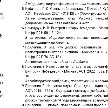
и
В сборнике в виде графических новелл рассказывает
Кубатьян, Г. С. Осень добровольца / Григорий Ку
АСТ : Neoclassik, 2024. - 318, [2] с. - (Уроки русского)
е»:
 С.
Автор путешественник, член Русского геогра
добровольцем на СВО в батальон "Ахмат".
Немодрук, И. В. Выстрел / Игорь Немодрук. - Москва 
Шифр: Р2 Н 50. ЧЗ. 12+.
4-
В авторском сборнике представлены произведе
происходивших на Украине.
Прилепин, З. Всё, что должно разрешиться... 
иллюстрация Виктора Бритвина. - Москва : АСТ, 201
Шифр: Р2 П 76. АБ. 18+.
Авторская летопись войны на Донбассе.
Прилепин, З. Некоторые не попадут в ад : роман-
Виктории Лебедевой]. - Москва : АСТ, 2022. - 382, [1
 в
18+.
Автобиографический роман, повествующий о военны
 в
Прилепин, З. Не чужая смута. Один день - один год 
АСТ, 2015. - 666 с. - Содержит нецензурную брань. Ш
и
Книга, состоящая из репортажей, хроник событий
г.)
русской трагедии 2014 года, Евромайдане, возрожд
Прилепин, З. Ополченский романс : новая проза / За