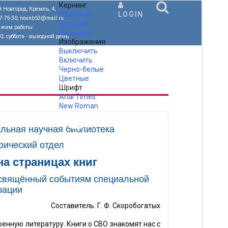
Кернинг
 Новгород, Кремль, 4;
Обычный
LOGIN
77-75-30, nounb53@mail.ru
Средний
ежим работы:
Большой
00; суббота - выходной день
Изображения
Выключить
Включить
Черно-белые
Цветные
Шрифт
Arial
Times
New Roman
.
льная научная библиотека
ический отдел
на страницах книг
освящённый событиям специальной
рации
Составитель: Г. Ф. Скоробогатых
нную литературу. Книги о СВО знакомят нас с