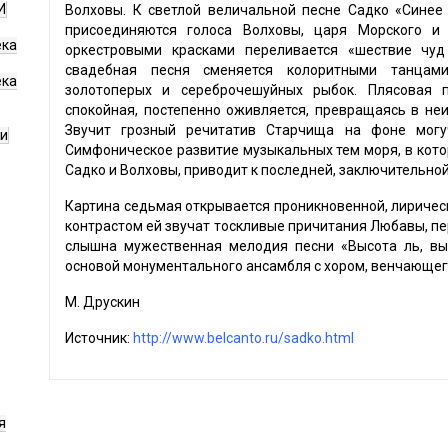
И
Волховы. К светлой величальной песне Садко «Синее
присоединяются голоса Волховы, царя Морского и 
ека
оркестровыми красками переливается «шествие чуд
свадебная песня сменяется колоритными танцам
ека
золотоперых и сереброчешуйных рыбок. Плясовая п
спокойная, постепенно оживляется, превращаясь в не
Звучит грозный речитатив Старчища на фоне могуч
ги
Симфоническое развитие музыкальных тем моря, в кото
Садко и Волховы, приводит к последней, заключительной
Картина седьмая открывается проникновенной, лиричес
контрастом ей звучат тоскливые причитания Любавы, п
слышна мужественная мелодия песни «Высота ль, выс
основой монументального ансамбля с хором, венчающе
М. Друскин
Источник:
http://www.belcanto.ru/sadko.html
я