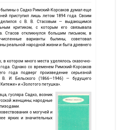
 былины о Садко Римский-Корсаков думал еще
д ней приступил лишь летом 1894 года. Своим
оделился с В. В. Стасовым — выдающимся
ьным критиком, с которым его связывала
а. Стасов откликнулся большим письмом, в
очисленные варианты былины, советовал
ины реальной народной жизни и быта древнего
, в котором много места уделялось сказочно-
 года. Однако со временем Римский-Корсаков
го года подверг произведение серьезной
 В. И. Бельского (1866—1946) — будущего
 Китеже» и «Золотого петушка».
ца, гусляра Садко, возник
усской женщины; народные
эпизодами.
повествования о могучей и
лее ярких и значительных