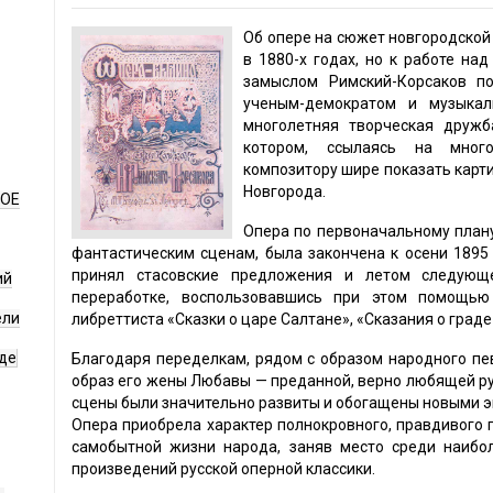
Об опере на сюжет новгородской
в 1880-х годах, но к работе на
замыслом Римский-Корсаков п
ученым-демократом и музыкал
многолетняя творческая дружб
котором, ссылаясь на мног
композитору шире показать карт
Новгорода.
НОЕ
Опера по первоначальному плану
фантастическим сценам, была закончена к осени 1895
принял стасовские предложения и летом следующе
ий
переработке, воспользовавшись при этом помощью
ели
либреттиста «Сказки о царе Салтане», «Сказания о граде
де
Благодаря переделкам, рядом с образом народного пев
образ его жены Любавы — преданной, верно любящей р
сцены были значительно развиты и обогащены новыми 
Опера приобрела характер полнокровного, правдивого 
самобытной жизни народа, заняв место среди наибо
произведений русской оперной классики.