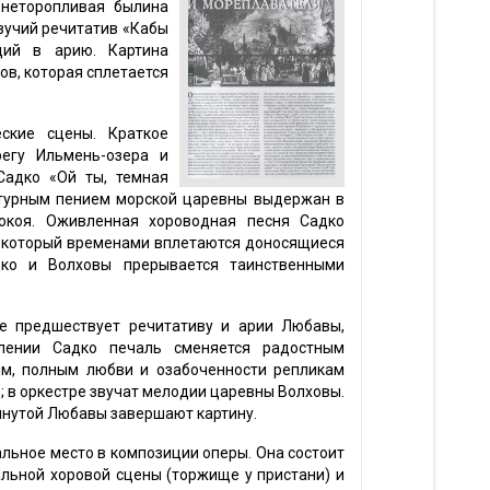
 неторопливая былина
евучий речитатив «Кабы
щий в арию. Картина
в, которая сплетается
ские сцены. Краткое
регу Ильмень-озера и
Садко «Ой ты, темная
атурным пением морской царевны выдержан в
окоя. Оживленная хороводная песня Садко
в который временами вплетаются доносящиеся
дко и Волховы прерывается таинственными
не предшествует речитативу и арии Любавы,
влении Садко печаль сменяется радостным
м, полным любви и озабоченности репликам
в оркестре звучат мелодии царевны Волховы.
инутой Любавы завершают картину.
льное место в композиции оперы. Она состоит
альной хоровой сцены (торжище у пристани) и