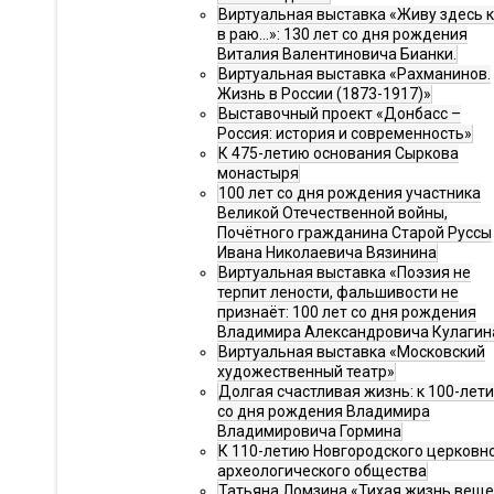
Виртуальная выставка «Живу здесь 
в раю…»: 130 лет со дня рождения
Виталия Валентиновича Бианки.
Виртуальная выставка «Рахманинов.
Жизнь в России (1873-1917)»
Выставочный проект «Донбасс –
Россия: история и современность»
К 475-летию основания Сыркова
монастыря
100 лет со дня рождения участника
Великой Отечественной войны,
Почётного гражданина Старой Руссы
Ивана Николаевича Вязинина
Виртуальная выставка «Поэзия не
терпит лености, фальшивости не
признаёт: 100 лет со дня рождения
Владимира Александровича Кулагин
Виртуальная выставка «Московский
художественный театр»
Долгая счастливая жизнь: к 100-лет
со дня рождения Владимира
Владимировича Гормина
К 110-летию Новгородского церковн
археологического общества
Татьяна Ломзина «Тихая жизнь веще