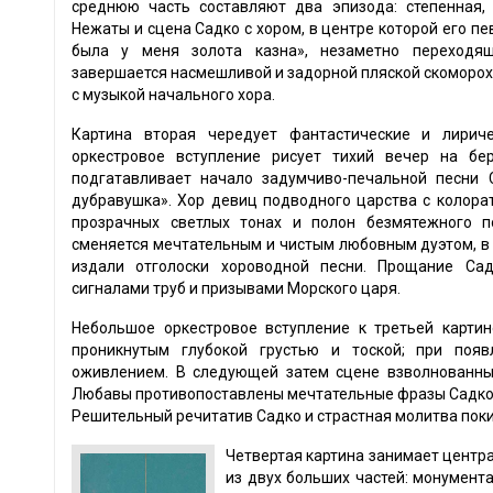
среднюю часть составляют два эпизода: степенная,
Нежаты и сцена Садко с хором, в центре которой его п
была у меня золота казна», незаметно переходя
завершается насмешливой и задорной пляской скоморохо
с музыкой начального хора.
Картина вторая чередует фантастические и лириче
оркестровое вступление рисует тихий вечер на бе
подгатавливает начало задумчиво-печальной песни 
дубравушка». Хор девиц подводного царства с колор
прозрачных светлых тонах и полон безмятежного п
сменяется мечтательным и чистым любовным дуэтом, 
издали отголоски хороводной песни. Прощание Са
сигналами труб и призывами Морского царя.
Небольшое оркестровое вступление к третьей карти
проникнутым глубокой грустью и тоской; при поя
оживлением. В следующей затем сцене взволнованны
Любавы противопоставлены мечтательные фразы Садко; 
Решительный речитатив Садко и страстная молитва пок
Четвертая картина занимает центра
из двух больших частей: монумент