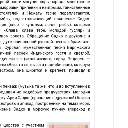
ервой части могучие хоры народа, монотонное
коморошьи припевки и наигрыши, таинственные
стоятелей и Нежаты тесно переплетаются,
мбль, подготавливающий появление Садко.
дов (спор с купцами, ловля рыбы), которые
 «Слава, слава тебе, молодой гусляр» и
вом золота. Обращение Садко к дружине и
 духе привольной русской песни, обрамляют
. Суровая, мужественная песня Варяжского
ричной песней Индийского гостя и светлой,
денецкого (итальянского; город Веденец —
сню «Высота ль, высота поднебесная», которую
стром, она ширится и крепнет, приводя к
 пейзаж (музыка та же, что и во вступлении к
ередавая их недобрые предчувствия, мелодия
ску. Ария Садко (прощание с дружиной) близка
стровый эпизод, построенный на темах моря,
жение Садко в морскую пучину (переход к
о царства с участием