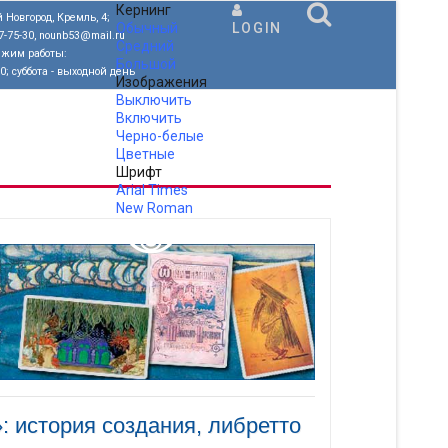
Кернинг
 Новгород, Кремль, 4;
Обычный
LOGIN
77-75-30, nounb53@mail.ru
Средний
ежим работы:
Большой
00; суббота - выходной день
Изображения
Выключить
Включить
Черно-белые
Цветные
Шрифт
Arial
Times
New Roman
.
 история создания, либретто