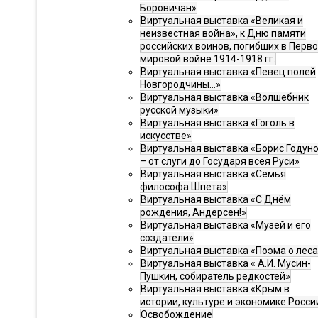
Боровичан»
Виртуальная выставка «Великая и
неизвестная война», к Дню памяти
российских воинов, погибших в Перв
мировой войне 1914-1918 гг.
Виртуальная выставка «Певец полей
Новгородчины…»
Виртуальная выставка «Волшебник
русской музыки»
Виртуальная выставка «Гоголь в
искусстве»
Виртуальная выставка «Борис Годун
– от слуги до Государя всея Руси»
Виртуальная выставка «Семья
философа Шпета»
Виртуальная выставка «С Днём
рождения, Андерсен!»
Виртуальная выставка «Музей и его
создатели»
Виртуальная выставка «Поэма о леса
Виртуальная выставка « А.И. Мусин-
Пушкин, собиратель редкостей»
Виртуальная выставка «Крым в
истории, культуре и экономике Росси
Освобождение