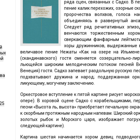
ряда сцен, связанных с Садко. В п
пение калик перехожих, озорные с
пророчества волхвов, голоса на
объединяясь в развернутый анса
Следует ряд речитативных эпизо
венчаются торжественным хором
сверкающим фанфарным лейтмоти
хоры дружинников, выдержанные в
й
величавое пение Нежаты «Как на озере на Ильмене»
ных
(скандинавского) гостя сменяется созерцательно-ли
ой
льющейся широким мелодическим потоком песней Ве
Венеция) гостя. Садко запевает раздольную русскую пе
ава
подхватывают дружина и народ; поддержанная орке
ликующему, могучему заключению.
Оркестровое вступление к пятой картине рисует морской
опере). В хоровой сцене Садко с корабельщиками, п
25
песни «Высота ль, высота» приобретает печальную окра
к скорбным протяжным народным напевам. Широкий орке
золотых рыбок и Морского царя, изображает погру
следующей картине).
Картина шестая начинается хором девиц подводног