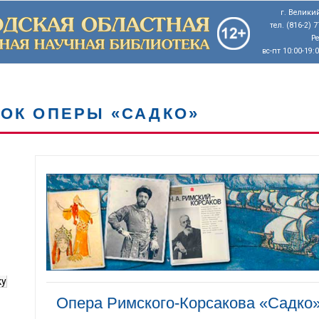
г. Великий
тел. (816-2) 
Р
вс-пт 10:00-19:
ВОК ОПЕРЫ «САДКО»
ку
Опера Римского-Корсакова «Садко»: