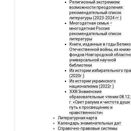
Религиозный экстремизм:
возможности преодоления :
рекомендательный список
литературы (2023-2024 гг.)
Многодетная семья –
многодетная Россия
рекомендательный список
литературы
Книги, изданные в годы Велико
Отечественной войны, из книж
фондов Новгородской областн
универсальной научной
библиотеки
Из истории избирательного пр
(2020г.)
Из истории украинского
национализма (2022г.)
XXIII Знаменские
образовательные чтения 08.12.
г. «Свет разума и чистота души:
путь к просвещению и
нравственности»
Литературная карта
Календарь знаменательных дат
Справочно-правовые системы