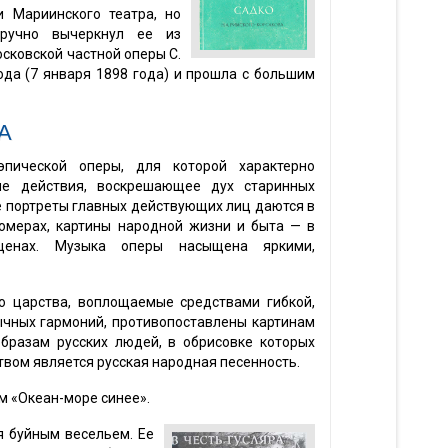
 Мариинского театра, но
оручно вычеркнул ее из
осковской частной оперы С.
ода (7 января 1898 года) и прошла с большим
А
пической оперы, для которой характерно
ие действия, воскрешающее дух старинных
 портреты главных действующих лиц даются в
омерах, картины народной жизни и быта — в
ценах. Музыка оперы насыщена яркими,
о царства, воплощаемые средствами гибкой,
ычных гармоний, противопоставлены картинам
бразам русских людей, в обрисовке которых
вом является русская народная песенность.
 «Океан-море синее».
я буйным весельем. Ее