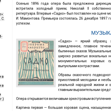
и
Осенью 1896 года опера была предложена дирекции
встретила холодный прием; Николай II собственн
репертуара. Впервые «Садко» был поставлен на сцене м
е»:
И. Мамонтова. Премьера состоялась 26 декабря 1897 г
 С.
успехом.
МУЗЫК
4-
«Садко» — яркий образец э
замедленное, плавное течен
былинных сказов. Музыкальные
широко развитых вокальных н
монументальных хоровых с
выпуклыми контрастами.
Образы сказочного подводног
 в
прихотливой мелодики и необ
реальной народной жизни и о
 в
главным выразительным средст
и
Опера открывается величавым оркестровым вступлением
г.)
Картина первая — большая хоровая сцена, насыщенна