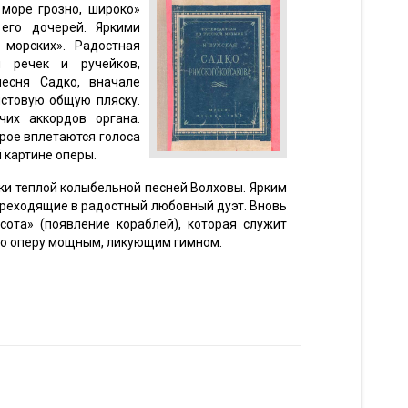
 море грозно, широко»
его дочерей. Яркими
 морских». Радостная
и речек и ручейков,
есня Садко, вначале
истовую общую пляску.
их аккордов органа.
рое вплетаются голоса
 картине оперы.
ки теплой колыбельной песней Волховы. Ярким
ереходящие в радостный любовный дуэт. Вновь
ота» (появление кораблей), которая служит
го оперу мощным, ликующим гимном.