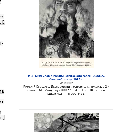
и
е»:
 С.
4-
М.Д. Михайлов в партии Варяжского гостя. «Садко»
большой театр. 1935 г.
Из книги:
Римский-Корсаков. Исследования, материалы, письма: в 2-х
томах. - М. : Акад. наук СССР, 1954. – Т. 2. - 368 с. : ил.
 в
Шифр хран.: 78(09C) Р 51.
 в
и
г.)