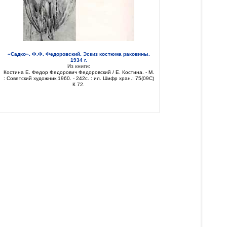
«Садко». Ф.Ф. Федоровский. Эскиз костюма раковины.
1934 г.
Из книги:
Костина Е. Федор Федорович Федоровский / Е. Костина. - М.
: Советский художник,1960. - 242с. : ил. Шифр хран.: 75(09C)
К 72.