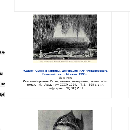
НОЕ
«Садко» Сцена II картины. Декорация Ф.Ф. Федоровского.
ий
Большой театр. Москва. 1935 г.
Из книги:
Римский-Корсаков. Исследования, материалы, письма: в 2-х
ели
томах. - М. : Акад. наук СССР, 1954. – Т. 2. - 368 с. : ил.
Шифр хран.: 78(09C) Р 51.
де