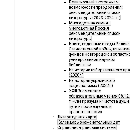
Религиозный экстремизм:
возможности преодоления :
рекомендательный список
литературы (2023-2024 гг.)
Многодетная семья –
многодетная Россия
рекомендательный список
литературы
Книги, изданные в годы Велико
Отечественной войны, из книж
фондов Новгородской областн
универсальной научной
библиотеки
Из истории избирательного пр
(2020г.)
Из истории украинского
национализма (2022г.)
XXIII Знаменские
образовательные чтения 08.12.
г. «Свет разума и чистота души:
путь к просвещению и
нравственности»
Литературная карта
Календарь знаменательных дат
Справочно-правовые системы