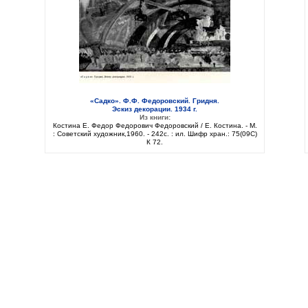
«Садко». Ф.Ф. Федоровский. Гридня.
Эскиз декорации. 1934 г.
Из книги:
Костина Е. Федор Федорович Федоровский / Е. Костина. - М.
: Советский художник,1960. - 242с. : ил. Шифр хран.: 75(09C)
К 72.