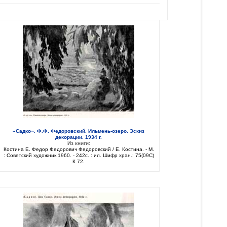
«Садко». Ф.Ф. Федоровский. Ильмень-озеро. Эскиз
декорации. 1934 г.
Из книги:
Костина Е. Федор Федорович Федоровский / Е. Костина. - М.
: Советский художник,1960. - 242с. : ил. Шифр хран.: 75(09C)
К 72.