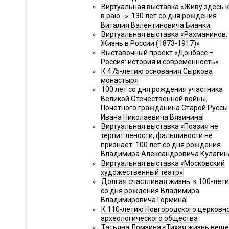
Виртуальная выставка «Живу здесь 
в раю…»: 130 лет со дня рождения
Виталия Валентиновича Бианки.
Виртуальная выставка «Рахманинов.
Жизнь в России (1873-1917)»
Выставочный проект «Донбасс –
Россия: история и современность»
К 475-летию основания Сыркова
монастыря
100 лет со дня рождения участника
Великой Отечественной войны,
Почётного гражданина Старой Руссы
Ивана Николаевича Вязинина
Виртуальная выставка «Поэзия не
терпит лености, фальшивости не
признаёт: 100 лет со дня рождения
Владимира Александровича Кулагин
Виртуальная выставка «Московский
художественный театр»
Долгая счастливая жизнь: к 100-лет
со дня рождения Владимира
Владимировича Гормина
К 110-летию Новгородского церковн
археологического общества
Татьяна Ломзина «Тихая жизнь веще