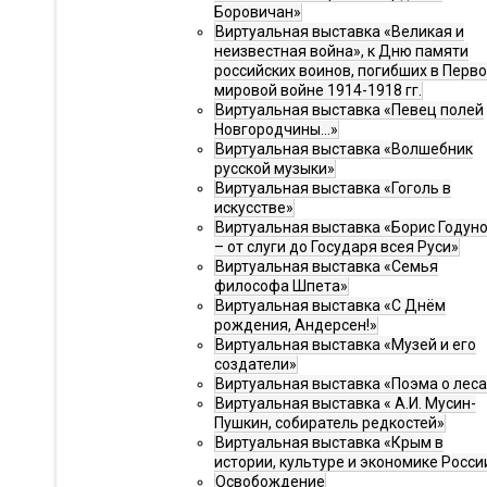
Боровичан»
Виртуальная выставка «Великая и
неизвестная война», к Дню памяти
российских воинов, погибших в Перв
мировой войне 1914-1918 гг.
Виртуальная выставка «Певец полей
Новгородчины…»
Виртуальная выставка «Волшебник
русской музыки»
Виртуальная выставка «Гоголь в
искусстве»
Виртуальная выставка «Борис Годун
– от слуги до Государя всея Руси»
Виртуальная выставка «Семья
философа Шпета»
Виртуальная выставка «С Днём
рождения, Андерсен!»
Виртуальная выставка «Музей и его
создатели»
Виртуальная выставка «Поэма о леса
Виртуальная выставка « А.И. Мусин-
Пушкин, собиратель редкостей»
Виртуальная выставка «Крым в
истории, культуре и экономике Росси
Освобождение