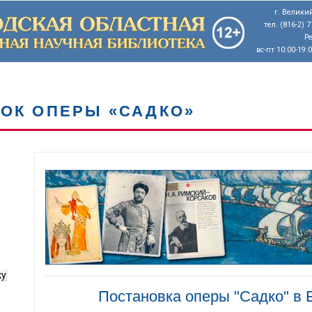
г. Великий
тел. (816-2) 
Р
вс-пт 10:00-19:
ВОК ОПЕРЫ «САДКО»
ку
Постановка оперы "Садко" в Б