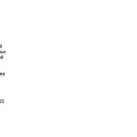
й
ных
ой
ава
25