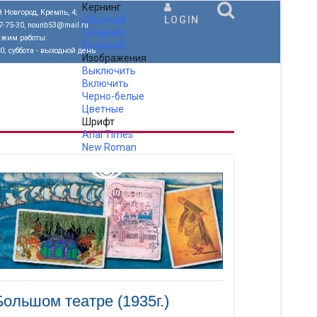
Кернинг
 Новгород, Кремль, 4;
Обычный
LOGIN
77-75-30, nounb53@mail.ru
Средний
ежим работы:
Большой
00; суббота - выходной день
Изображения
Выключить
Включить
Черно-белые
Цветные
Шрифт
Arial
Times
New Roman
.
ольшом театре (1935г.)