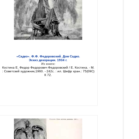
«Садко». Ф.Ф. Федоровский. Дом Садко.
Эскиз декорации. 1934 г.
Из книги:
Костина Е. Федор Федорович Федоровский / Е. Костина. - М.
: Советский художник,1960. - 242с. : ил. Шифр хран.: 75(09C)
К 72.