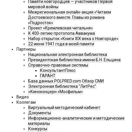
Памяти новгородцев — участников Первой
мировой войны
Межрегиональная онлайн-акция «Читаем
Достоевского вместе. Главы из романа
«Подросток»
Проект «Кремлевская читальня»
К 400-летию протопопа Аввакума
Набор открыток «Книги XIX века о Новгороде»
22 июня 1941 года в моей памяти
Партнеры
Национальная электронная библиотека
Президентская библиотека имени Б.Н. Ельцина
Справочно-правовые системы
КонсультантПлюс
ГАРАНТ
База данных POLPRED.com Обзор СМИ
Электронная библиотека "ЛитРес"
«Киноконцерн «Мосфильм»
Видео
Коллегам
Виртуальный методический кабинет
Документы
Информационно-аналитические и методические
материалы
Конкурсы