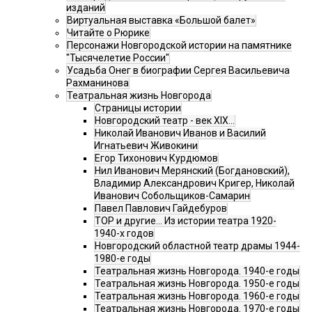
изданий
Виртуальная выставка «Большой балет»
Читайте о Рюрике
Персонажи Новгородской истории на памятнике
"Тысячелетие России"
Усадьба Онег в биографии Сергея Васильевича
Рахманинова
Театральная жизнь Новгорода
Страницы истории
Новгородский театр - век XIX…
Николай Иванович Иванов и Василий
Игнатьевич Живокини
Егор Тихонович Курдюмов
Нил Иванович Мерянский (Богдановский),
Владимир Александрович Кригер, Николай
Иванович Собольщиков-Самарин
Павел Павлович Гайдебуров
ТОР и другие… Из истории театра 1920-
1940-х годов
Новгородский областной театр драмы 1944-
1980-е годы
Театральная жизнь Новгорода. 1940-е годы
Театральная жизнь Новгорода. 1950-е годы
Театральная жизнь Новгорода. 1960-е годы
Театральная жизнь Новгорода. 1970-е годы