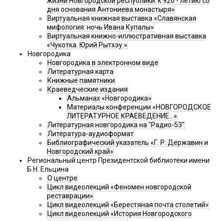
жизни Новгородской республики: к 920 - летию со
дня основания Антониева монастыря»
Виртуальная книжная выставка «Славянская
мифология: ночь Ивана Купалы»
Виртуальная книжно-иллюстративная выставка
«Чукотка. Юрий Рытхэу.»
Новгородика
Новгородика в электронном виде
Литературная карта
Книжные памятники
Краеведческие издания
Альманах «Новгородика»
Материалы конференции «НОВГОРОДСКОЕ
ЛИТЕРАТУРНОЕ КРАЕВЕДЕНИЕ...»
Литературная новгородика на "Радио-53"
Литература-аудиоформат
Библиографический указатель «Г. Р. Державин и
Новгородский край»
Региональный центр Президентской библиотеки имени
Б.Н. Ельцина
О центре
Цикл видеолекций «Феномен новгородской
реставрации»
Цикл видеолекций «Берестяная почта столетий»
Цикл видеолекций «История Новгородского