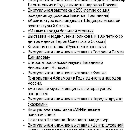
Леонтьевич» к Году единства народов России.
Виртуальная выставка к 250-летию со дня
рождения художника Василия Тропинина
«Архитектура как ландшафт. Шедевры мировой
архитектуры XX века».
«Малые народы большой страны»
Выставка «Подвиг Лёни Голикова: к 100-летию со
дня рождения Героя Советского Союза»
Книжная выставка «Русь непокоренная»
Виртуальная книжная выставка «Софрон и Семен
Даниловы»
«Творцы российской науки». Владимир
Николаевич Челомей
Виртуальная книжная выставка «Кузьма
Григорьевич Абрамов» к Году единства народов
России.
«Не только музы: женщины в литературном
процессе»
Виртуальная книжная выставка «Народы дружат
сказками»
Виртуальная выставка «МИФические
приключения»
Надежда Петровна Ламанова - модельер
Виртуальная книжная выставка «Центр духовной