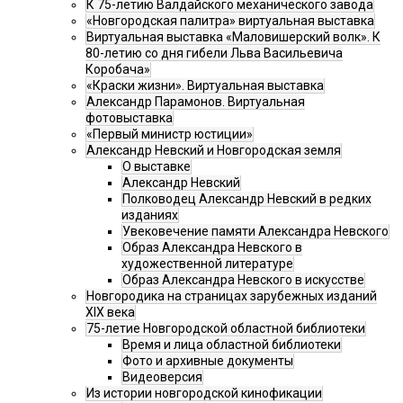
К 75-летию Валдайского механического завода
«Новгородская палитра» виртуальная выставка
Виртуальная выставка «Маловишерский волк». К
80-летию со дня гибели Льва Васильевича
Коробача»
«Краски жизни». Виртуальная выставка
Александр Парамонов. Виртуальная
фотовыставка
«Первый министр юстиции»
Александр Невский и Новгородская земля
О выставке
Александр Невский
Полководец Александр Невский в редких
изданиях
Увековечение памяти Александра Невского
Образ Александра Невского в
художественной литературе
Образ Александра Невского в искусстве
Новгородика на страницах зарубежных изданий
XIX века
75-летие Новгородской областной библиотеки
Время и лица областной библиотеки
Фото и архивные документы
Видеоверсия
Из истории новгородской кинофикации