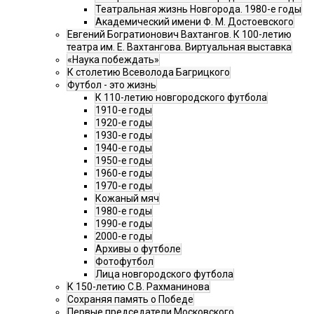
Театральная жизнь Новгорода. 1980-е годы
Академический имени Ф. М. Достоевского
Евгений Богратионович Вахтангов. К 100-летию
театра им. Е. Вахтангова. Виртуальная выставка
«Наука побеждать»
К столетию Всеволода Багрицкого
Футбол - это жизнь
К 110-летию новгородского футбола
1910-е годы
1920-е годы
1930-е годы
1940-е годы
1950-е годы
1960-е годы
1970-е годы
Кожаный мяч
1980-е годы
1990-е годы
2000-е годы
Архивы о футболе
Фотофутбол
Лица новгородского футбола
К 150-летию С.В. Рахманинова
Сохраняя память о Победе
Первые председатели Московского