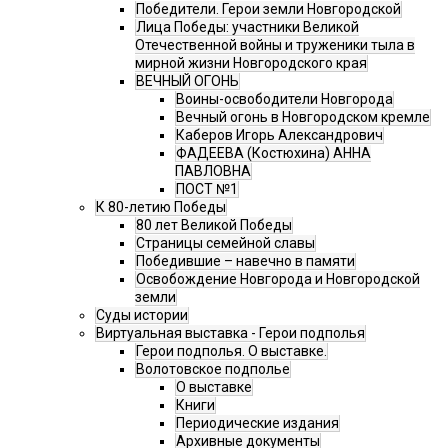
Победители. Герои земли Новгородской
Лица Победы: участники Великой
Отечественной войны и труженики тыла в
мирной жизни Новгородского края
ВЕЧНЫЙ ОГОНЬ
Воины-освободители Новгорода
Вечный огонь в Новгородском кремле
Каберов Игорь Александрович
ФАДЕЕВА (Костюхина) АННА
ПАВЛОВНА
ПОСТ №1
К 80-летию Победы
80 лет Великой Победы
Страницы семейной славы
Победившие – навечно в памяти
Освобождение Новгорода и Новгородской
земли
Суды истории
Виртуальная выставка - Герои подполья
Герои подполья. О выставке.
Волотовское подполье
О выставке
Книги
Периодические издания
Архивные документы