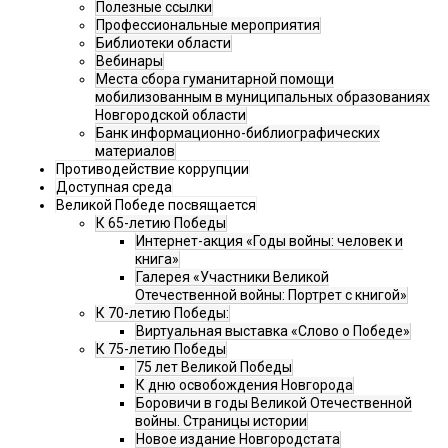
Полезные ссылки
Профессиональные мероприятия
Библиотеки области
Вебинары
Места сбора гуманитарной помощи
мобилизованным в муниципальных образованиях
Новгородской области
Банк информационно-библиографических
материалов
Противодействие коррупции
Доступная среда
Великой Победе посвящается
К 65-летию Победы
Интернет-акция «Годы войны: человек и
книга»
Галерея «Участники Великой
Отечественной войны: Портрет с книгой»
К 70-летию Победы:
Виртуальная выставка «Слово о Победе»
К 75-летию Победы
75 лет Великой Победы
К дню освобождения Новгорода
Боровичи в годы Великой Отечественной
войны. Страницы истории
Новое издание Новгородстата