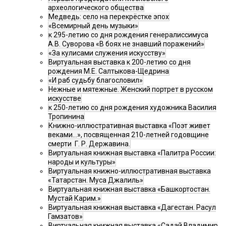
археологического общества
Медведь: село на перекрёстке эпох
«Всемирный день музыки»
к 295-летию со дня рождения генералиссимуса
А.В. Суворова «В боях не знавший поражений»
«За кулисами служения искусству»
Виртуальная выставка к 200-летию со дня
рождения М.Е. Салтыкова-Щедрина
«И раб судьбу благословил»
Нежные и мятежные. Женский портрет в русском
искусстве
к 250-летию со дня рождения художника Василия
Тропинина
Книжно-иллюстративная выставка «Поэт живет
веками…», посвященная 210-летней годовщине
смерти Г. Р. Державина.
Виртуальная книжная выставка «Палитра России:
народы и культуры»
Виртуальная книжно-иллюстративная выставка
«Татарстан. Муса Джалиль»
Виртуальная книжная выставка «Башкортостан.
Мустай Карим.»
Виртуальная книжная выставка «Дагестан. Расул
Гамзатов»
Виртуальная книжная выставка «Садай Владимир