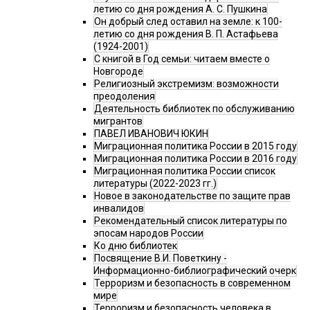
летию со дня рождения А. С. Пушкина
Он добрый след оставил на земле: к 100-
летию со дня рождения В. П. Астафьева
(1924-2001)
С книгой в Год семьи: читаем вместе о
Новгороде
Религиозный экстремизм: возможности
преодоления
Деятельность библиотек по обслуживанию
мигрантов
ПАВЕЛ ИВАНОВИЧ ЮКИН
Миграционная политика России в 2015 году
Миграционная политика России в 2016 году
Миграционная политика России список
литературы (2022-2023 гг.)
Новое в законодательстве по защите прав
инвалидов
Рекомендательный список литературы по
эпосам народов России
Ко дню библиотек
Посвящение В.И. Поветкину -
Информационно-библиографический очерк
Терроризм и безопасность в современном
мире
Терроризм и безопасность человека в