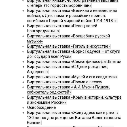
Виртуальная книжно-иллюстративная выставка
«Теперь это гордость Боровичан»
Виртуальная выставка «Великая и неизвестная
война», к Дню памяти российских воинов,
погибших в Первой мировой войне 1914-1918 гг.
Виртуальная выставка «Певец полей
Новгородчины…»
Виртуальная выставка «Волшебник русской
музыки»
Виртуальная выставка «Гоголь в искусстве»
Виртуальная выставка «Борис Годунов – от слуги
до Государя всея Руси»
Виртуальная выставка «Семья философа Шпета»
Виртуальная выставка «С Днём рождения,
Андерсен!»
Виртуальная выставка «Музей и его создатели»
Виртуальная выставка «Поэма о лесах»
Виртуальная выставка « А.И. Мусин-Пушкин,
собиратель редкостей»
Виртуальная выставка «Крым в истории, культуре
и экономике России»
Освобождение
Виртуальная выставка «Живу здесь как в раю…»:
130 лет со дня рождения Виталия Валентиновича
Бианки.