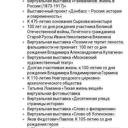
Виртуальная выставка «Рахманинов. Жизнь в
России (1873-1917)»
Выставочный проект «Донбасс – Россия: история
и современность»
К 475-летию основания Сыркова монастыря
100 лет со дня рождения участника Великой
Отечественной войны, Почётного гражданина
Старой Руссы Ивана Николаевича Вязинина
Виртуальная выставка «Поэзия не терпит лености,
фальшивости не признаёт: 100 лет со дня
рождения Владимира Александровича Кулагина»
Виртуальная выставка «Московский
художественный театр»
Долгая счастливая жизнь: к 100-летию со дня
рождения Владимира Владимировича Гормина
К 110-летию Новгородского церковно-
археологического общества
Татьяна Ломзина «Тихая жизнь вещей»
виртуальная фотовыставка
Виртуальная выставка «Десятинная улица:
страницы истории»
Виртуальная выставка «Слово о филармонии»
Виртуальная выставка «Слово об Успенском».
Яков Федотович Павлов. К 105-летию со дня
рождения героя