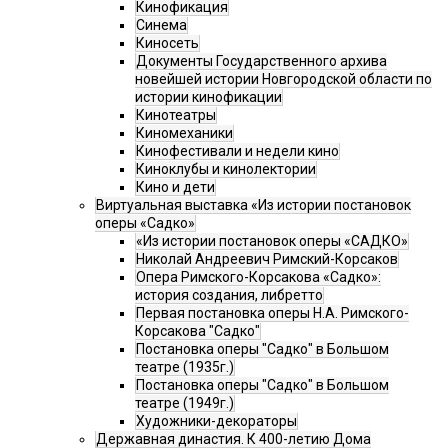
Кинофикация
Синема
Киносеть
Документы Государственного архива
новейшей истории Новгородской области по
истории кинофикации
Кинотеатры
Киномеханики
Кинофестивали и недели кино
Киноклубы и кинолектории
Кино и дети
Виртуальная выставка «Из истории постановок
оперы «Садко»
«Из истории постановок оперы «САДКО»
Николай Андреевич Римский-Корсаков
Опера Римского-Корсакова «Садко»:
история создания, либретто
Первая постановка оперы Н.А. Римского-
Корсакова "Садко"
Постановка оперы "Садко" в Большом
театре (1935г.)
Постановка оперы "Садко" в Большом
театре (1949г.)
Художники-декораторы
Державная династия. К 400-летию Дома