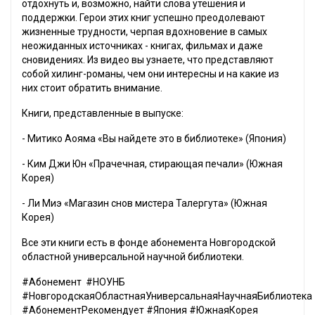
отдохнуть и, возможно, найти слова утешения и
поддержки. Герои этих книг успешно преодолевают
жизненные трудности, черпая вдохновение в самых
неожиданных источниках - книгах, фильмах и даже
сновидениях. Из видео вы узнаете, что представляют
собой хилинг-романы, чем они интересны и на какие из
них стоит обратить внимание.
Книги, представленные в выпуске:
- Митико Аояма «Вы найдете это в библиотеке» (Япония)
- Ким Джи Юн «Прачечная, стирающая печали» (Южная
Корея)
- Ли Миэ «Магазин снов мистера Талергута» (Южная
Корея)
Все эти книги есть в фонде абонемента Новгородской
областной универсальной научной библиотеки.
#Абонемент #НОУНБ
#НовгородскаяОбластнаяУниверсальнаяНаучнаяБиблиотека
#АбонементРекомендует #Япония #ЮжнаяКорея