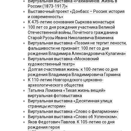
Виртуальная выставка «Рахманинов. Жизнь в
России (1873-1917)»
Выставочный проект «Донбасс – Россия: история
и современность»
К 475-летию основания Сыркова монастыря
100 лет со дня рождения участника Великой
Отечественной войны, Почётного гражданина
Старой Руссы Ивана Николаевича Вязинина
Виртуальная выставка «Поэзия не терпит лености,
фальшивости не признаёт: 100 лет со дня
рождения Владимира Александровича Кулагина»
Виртуальная выставка «Московский
художественный театр»
Долгая счастливая жизнь: к 100-летию со дня
рождения Владимира Владимировича Гормина
К 110-летию Новгородского церковно-
археологического общества
Татьяна Ломзина «Тихая жизнь вещей»
виртуальная фотовыставка
Виртуальная выставка «Десятинная улица:
страницы истории»
Виртуальная выставка «Слово о филармонии»
Виртуальная выставка «Слово об Успенском».
Яков Федотович Павлов. К 105-летию со дня
рождения героя