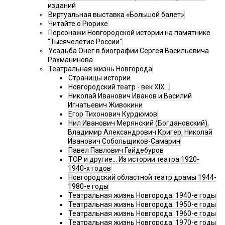
изданий
Виртуальная выставка «Большой балет»
Читайте о Рюрике
Персонажи Новгородской истории на памятнике
"Тысячелетие России"
Усадьба Онег в биографии Сергея Васильевича
Рахманинова
Театральная жизнь Новгорода
Страницы истории
Новгородский театр - век XIX…
Николай Иванович Иванов и Василий
Игнатьевич Живокини
Егор Тихонович Курдюмов
Нил Иванович Мерянский (Богдановский),
Владимир Александрович Кригер, Николай
Иванович Собольщиков-Самарин
Павел Павлович Гайдебуров
ТОР и другие… Из истории театра 1920-
1940-х годов
Новгородский областной театр драмы 1944-
1980-е годы
Театральная жизнь Новгорода. 1940-е годы
Театральная жизнь Новгорода. 1950-е годы
Театральная жизнь Новгорода. 1960-е годы
Театральная жизнь Новгорода. 1970-е годы