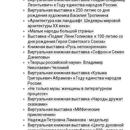
Леонтьевич» к Году единства народов России.
Виртуальная выставка к 250-летию со дня
рождения художника Василия Тропинина
«Архитектура как ландшафт. Шедевры мировой
архитектуры XX века».
«Малые народы большой страны»
Выставка «Подвиг Лёни Голикова: к 100-летию со
дня рождения Героя Советского Союза»
Книжная выставка «Русь непокоренная»
Виртуальная книжная выставка «Софрон и Семен
Даниловы»
«Творцы российской науки». Владимир
Николаевич Челомей
Виртуальная книжная выставка «Кузьма
Григорьевич Абрамов» к Году единства народов
России.
«Не только музы: женщины в литературном
процессе»
Виртуальная книжная выставка «Народы дружат
сказками»
Виртуальная выставка «МИФические
приключения»
Надежда Петровна Ламанова - модельер
Виртуальная книжная выставка «Центр духовной