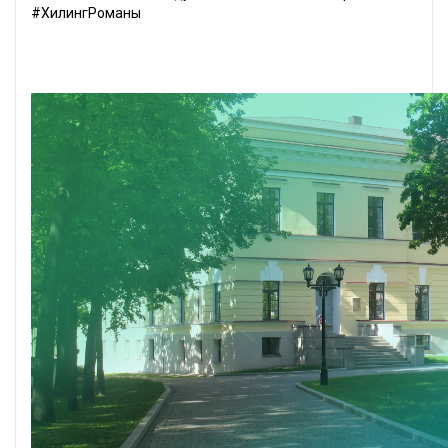
#ХилингРоманы