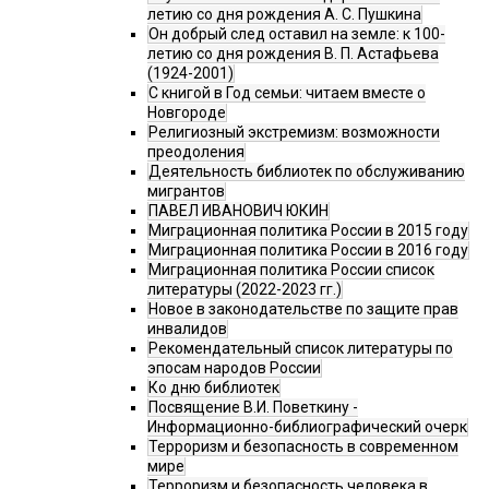
летию со дня рождения А. С. Пушкина
Он добрый след оставил на земле: к 100-
летию со дня рождения В. П. Астафьева
(1924-2001)
С книгой в Год семьи: читаем вместе о
Новгороде
Религиозный экстремизм: возможности
преодоления
Деятельность библиотек по обслуживанию
мигрантов
ПАВЕЛ ИВАНОВИЧ ЮКИН
Миграционная политика России в 2015 году
Миграционная политика России в 2016 году
Миграционная политика России список
литературы (2022-2023 гг.)
Новое в законодательстве по защите прав
инвалидов
Рекомендательный список литературы по
эпосам народов России
Ко дню библиотек
Посвящение В.И. Поветкину -
Информационно-библиографический очерк
Терроризм и безопасность в современном
мире
Терроризм и безопасность человека в