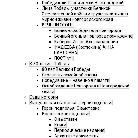
Победители. Герои земли Новгородской
Лица Победы: участники Великой
Отечественной войны и труженики тыла в
мирной жизни Новгородского края
ВЕЧНЫЙ ОГОНЬ
Воины-освободители Новгорода
Вечный огонь в Новгородском кремле
Каберов Игорь Александрович
ФАДЕЕВА (Костюхина) АННА
ПАВЛОВНА
ПОСТ №1
К 80-летию Победы
80 лет Великой Победы
Страницы семейной славы
Победившие – навечно в памяти
Освобождение Новгорода и Новгородской
земли
Суды истории
Виртуальная выставка - Герои подполья
Герои подполья. О выставке.
Волотовское подполье
О выставке
Книги
Периодические издания
Архивные документы