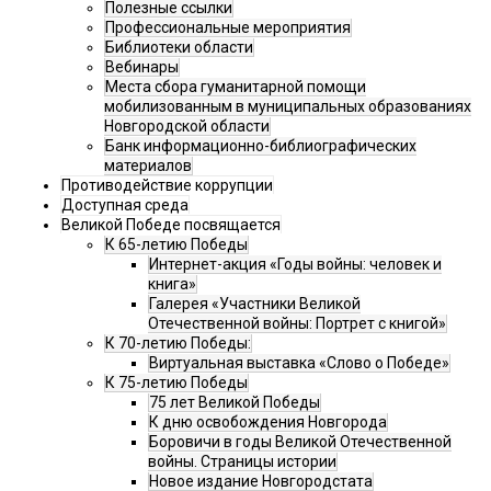
Полезные ссылки
Профессиональные мероприятия
Библиотеки области
Вебинары
Места сбора гуманитарной помощи
мобилизованным в муниципальных образованиях
Новгородской области
Банк информационно-библиографических
материалов
Противодействие коррупции
Доступная среда
Великой Победе посвящается
К 65-летию Победы
Интернет-акция «Годы войны: человек и
книга»
Галерея «Участники Великой
Отечественной войны: Портрет с книгой»
К 70-летию Победы:
Виртуальная выставка «Слово о Победе»
К 75-летию Победы
75 лет Великой Победы
К дню освобождения Новгорода
Боровичи в годы Великой Отечественной
войны. Страницы истории
Новое издание Новгородстата