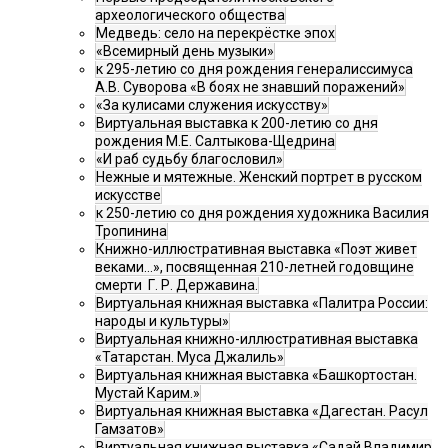
археологического общества
Медведь: село на перекрёстке эпох
«Всемирный день музыки»
к 295-летию со дня рождения генералиссимуса
А.В. Суворова «В боях не знавший поражений»
«За кулисами служения искусству»
Виртуальная выставка к 200-летию со дня
рождения М.Е. Салтыкова-Щедрина
«И раб судьбу благословил»
Нежные и мятежные. Женский портрет в русском
искусстве
к 250-летию со дня рождения художника Василия
Тропинина
Книжно-иллюстративная выставка «Поэт живет
веками…», посвященная 210-летней годовщине
смерти Г. Р. Державина.
Виртуальная книжная выставка «Палитра России:
народы и культуры»
Виртуальная книжно-иллюстративная выставка
«Татарстан. Муса Джалиль»
Виртуальная книжная выставка «Башкортостан.
Мустай Карим.»
Виртуальная книжная выставка «Дагестан. Расул
Гамзатов»
Виртуальная книжная выставка «Садай Владимир