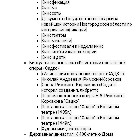
Кинофикация
Синема
Киносеть
Документы Государственного архива
новейшей истории Новгородской области по
истории кинофикации
Кинотеатры
Киномеханики
Кинофестивали и недели кино
Киноклубы и кинолектории
Кино и дети
Виртуальная выставка «Из истории постановок
оперы «Садко»
«Из истории постановок оперы «САДКО»
Николай Андреевич Римский-Корсаков
Опера Римского-Корсакова «Садко»:
история создания, либретто
Первая постановка оперы Н.А. Римского-
Корсакова "Садко"
Постановка оперы "Садко" в Большом
театре (1935г.)
Постановка оперы "Садко" в Большом
театре (1949г.)
Художники-декораторы
Державная династия. К 400-летию Дома