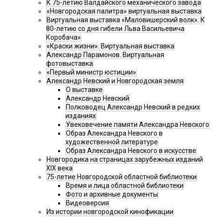
К 75-летию Валдайского механического завода
«Новгородская палитра» виртуальная выставка
Виртуальная выставка «Маловишерский волк». К
80-летию со дня гибели Льва Васильевича
Коробача»
«Краски жизни». Виртуальная выставка
Александр Парамонов. Виртуальная
фотовыставка
«Первый министр юстиции»
Александр Невский и Новгородская земля
О выставке
Александр Невский
Полководец Александр Невский в редких
изданиях
Увековечение памяти Александра Невского
Образ Александра Невского в
художественной литературе
Образ Александра Невского в искусстве
Новгородика на страницах зарубежных изданий
XIX века
75-летие Новгородской областной библиотеки
Время и лица областной библиотеки
Фото и архивные документы
Видеоверсия
Из истории новгородской кинофикации