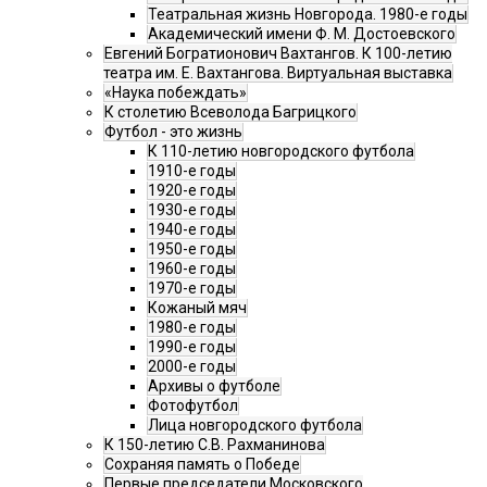
Театральная жизнь Новгорода. 1980-е годы
Академический имени Ф. М. Достоевского
Евгений Богратионович Вахтангов. К 100-летию
театра им. Е. Вахтангова. Виртуальная выставка
«Наука побеждать»
К столетию Всеволода Багрицкого
Футбол - это жизнь
К 110-летию новгородского футбола
1910-е годы
1920-е годы
1930-е годы
1940-е годы
1950-е годы
1960-е годы
1970-е годы
Кожаный мяч
1980-е годы
1990-е годы
2000-е годы
Архивы о футболе
Фотофутбол
Лица новгородского футбола
К 150-летию С.В. Рахманинова
Сохраняя память о Победе
Первые председатели Московского