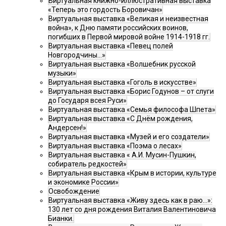
Виртуальная книжно-иллюстративная выставка
«Теперь это гордость Боровичан»
Виртуальная выставка «Великая и неизвестная
война», к Дню памяти российских воинов,
погибших в Первой мировой войне 1914-1918 гг.
Виртуальная выставка «Певец полей
Новгородчины…»
Виртуальная выставка «Волшебник русской
музыки»
Виртуальная выставка «Гоголь в искусстве»
Виртуальная выставка «Борис Годунов – от слуги
до Государя всея Руси»
Виртуальная выставка «Семья философа Шпета»
Виртуальная выставка «С Днём рождения,
Андерсен!»
Виртуальная выставка «Музей и его создатели»
Виртуальная выставка «Поэма о лесах»
Виртуальная выставка « А.И. Мусин-Пушкин,
собиратель редкостей»
Виртуальная выставка «Крым в истории, культуре
и экономике России»
Освобождение
Виртуальная выставка «Живу здесь как в раю…»:
130 лет со дня рождения Виталия Валентиновича
Бианки.