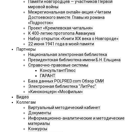
Памяти новгородцев — участников Первой
мировой войны
Межрегиональная онлайн-акция «Читаем
Достоевского вместе. Главы из романа
«Подросток»
Проект «Кремлевская читальня»
К 400-летию протопопа Аввакума
Набор открыток «Книги XIX века о Новгороде»
22 июня 1941 года в моей памяти
Партнеры
Национальная электронная библиотека
Президентская библиотека имени Б.Н. Ельцина
Справочно-правовые системы
КонсультантПлюс
ГАРАНТ
База данных POLPRED.com Обзор СМИ
Электронная библиотека "ЛитРес"
«Киноконцерн «Мосфильм»
Видео
Коллегам
Виртуальный методический кабинет
Документы
Информационно-аналитические и методические
материалы
Конкурсы