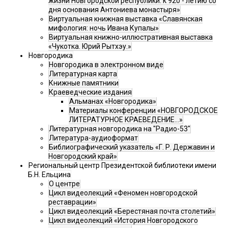
жизни Новгородской республики: к 920 - летию со
дня основания Антониева монастыря»
Виртуальная книжная выставка «Славянская
мифология: ночь Ивана Купалы»
Виртуальная книжно-иллюстративная выставка
«Чукотка. Юрий Рытхэу.»
Новгородика
Новгородика в электронном виде
Литературная карта
Книжные памятники
Краеведческие издания
Альманах «Новгородика»
Материалы конференции «НОВГОРОДСКОЕ
ЛИТЕРАТУРНОЕ КРАЕВЕДЕНИЕ...»
Литературная новгородика на "Радио-53"
Литература-аудиоформат
Библиографический указатель «Г. Р. Державин и
Новгородский край»
Региональный центр Президентской библиотеки имени
Б.Н. Ельцина
О центре
Цикл видеолекций «Феномен новгородской
реставрации»
Цикл видеолекций «Берестяная почта столетий»
Цикл видеолекций «История Новгородского