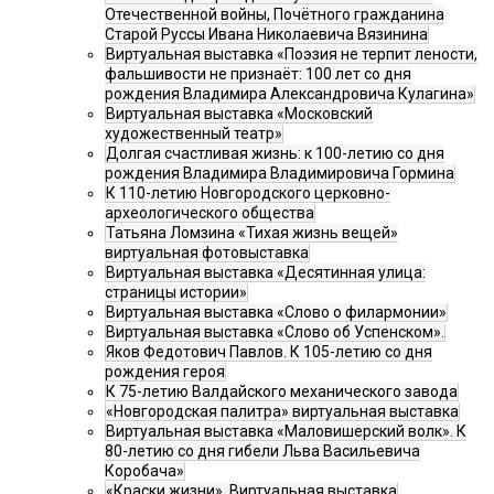
Отечественной войны, Почётного гражданина
Старой Руссы Ивана Николаевича Вязинина
Виртуальная выставка «Поэзия не терпит лености,
фальшивости не признаёт: 100 лет со дня
рождения Владимира Александровича Кулагина»
Виртуальная выставка «Московский
художественный театр»
Долгая счастливая жизнь: к 100-летию со дня
рождения Владимира Владимировича Гормина
К 110-летию Новгородского церковно-
археологического общества
Татьяна Ломзина «Тихая жизнь вещей»
виртуальная фотовыставка
Виртуальная выставка «Десятинная улица:
страницы истории»
Виртуальная выставка «Слово о филармонии»
Виртуальная выставка «Слово об Успенском».
Яков Федотович Павлов. К 105-летию со дня
рождения героя
К 75-летию Валдайского механического завода
«Новгородская палитра» виртуальная выставка
Виртуальная выставка «Маловишерский волк». К
80-летию со дня гибели Льва Васильевича
Коробача»
«Краски жизни». Виртуальная выставка