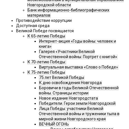
Новгородской области
Банк информационно-библиографических
материалов
Противодействие коррупции
Доступная среда
Великой Победе посвящается
К 65-летию Победы
Интернет-акция «Годы войны: человек и
книга»
Галерея «Участники Великой
Отечественной войны: Портрет с книгой»
К 70-летию Победы:
Виртуальная выставка «Слово о Победе»
К 75-летию Победы
75 лет Великой Победы
К дню освобождения Новгорода
Боровичи в годы Великой Отечественной
войны. Страницы истории
Новое издание Новгородстата
Победители. Герои земли Новгородской
Лица Победы: участники Великой
Отечественной войны и труженики тыла в
мирной жизни Новгородского края
ВЕЧНЫЙ ОГОНЬ