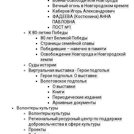
Воины-освободители Новгорода
Вечный огонь в Новгородском кремле
Каберов Игорь Александрович
ФАДЕЕВА (Костюхина) АННА
ПАВЛОВНА
ПОСТ №1
К 80-летию Победы
80 лет Великой Победы
Страницы семейной славы
Победившие – навечно в памяти
Освобождение Новгорода и Новгородской
земли
Суды истории
Виртуальная выставка - Герои подполья
Герои подполья. О выставке.
Волотовское подполье
О выставке
Книги
Периодические издания
Архивные документы
Волонтеры культуры
Волонтеры культуры
Региональный ресурсный центр по поддержке
добровольчества в сфере культуры
Проекты