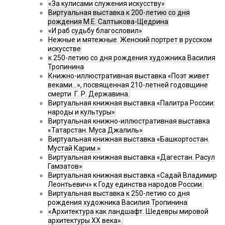
«За кулисами служения искусству»
Виртуальная выставка к 200-летию со дня
рождения М.Е. Салтыкова-Щедрина
«И раб судьбу благословил»
Нежные и мятежные. Женский портрет в русском
искусстве
к 250-летию со дня рождения художника Василия
Тропинина
Книжно-иллюстративная выставка «Поэт живет
веками…», посвященная 210-летней годовщине
смерти Г. Р. Державина.
Виртуальная книжная выставка «Палитра России:
народы и культуры»
Виртуальная книжно-иллюстративная выставка
«Татарстан. Муса Джалиль»
Виртуальная книжная выставка «Башкортостан.
Мустай Карим.»
Виртуальная книжная выставка «Дагестан. Расул
Гамзатов»
Виртуальная книжная выставка «Садай Владимир
Леонтьевич» к Году единства народов России.
Виртуальная выставка к 250-летию со дня
рождения художника Василия Тропинина
«Архитектура как ландшафт. Шедевры мировой
архитектуры XX века».