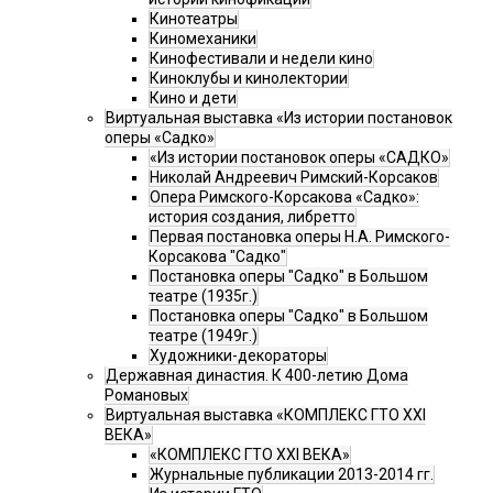
Кинотеатры
Киномеханики
Кинофестивали и недели кино
Киноклубы и кинолектории
Кино и дети
Виртуальная выставка «Из истории постановок
оперы «Садко»
«Из истории постановок оперы «САДКО»
Николай Андреевич Римский-Корсаков
Опера Римского-Корсакова «Садко»:
история создания, либретто
Первая постановка оперы Н.А. Римского-
Корсакова "Садко"
Постановка оперы "Садко" в Большом
театре (1935г.)
Постановка оперы "Садко" в Большом
театре (1949г.)
Художники-декораторы
Державная династия. К 400-летию Дома
Романовых
Виртуальная выставка «КОМПЛЕКС ГТО XXI
ВЕКА»
«КОМПЛЕКС ГТО XXI ВЕКА»
Журнальные публикации 2013-2014 гг.