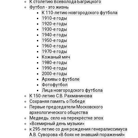
К столетию Всеволода Багрицкого
Футбол - это жизнь
К 110-летию новгородского футбола
1910-е годы
1920-е годы
1930-е годы
1940-е годы
1950-е годы
1960-е годы
1970-е годы
Кожаный мяч
1980-е годы
1990-е годы
2000-е годы
Архивы о футболе
Фотофутбол
Лица новгородского футбола
К 150-летию С.В. Рахманинова
Сохраняя память о Победе
Первые председатели Московского
археологического общества
Медведь: село на перекрёстке эпох
«Всемирный день музыки»
к 295-летию со дня рождения генералиссимуса
А.В. Суворова «В боях не знавший поражений»