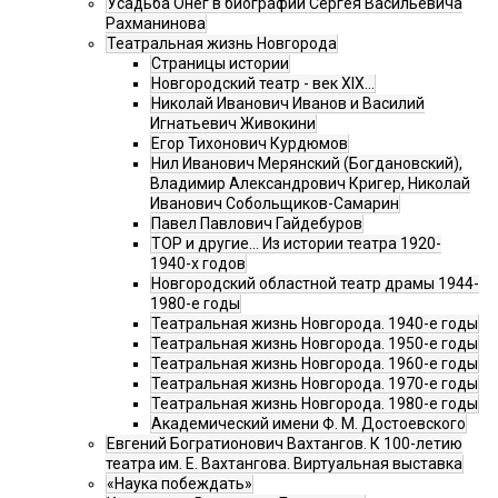
Усадьба Онег в биографии Сергея Васильевича
Рахманинова
Театральная жизнь Новгорода
Страницы истории
Новгородский театр - век XIX…
Николай Иванович Иванов и Василий
Игнатьевич Живокини
Егор Тихонович Курдюмов
Нил Иванович Мерянский (Богдановский),
Владимир Александрович Кригер, Николай
Иванович Собольщиков-Самарин
Павел Павлович Гайдебуров
ТОР и другие… Из истории театра 1920-
1940-х годов
Новгородский областной театр драмы 1944-
1980-е годы
Театральная жизнь Новгорода. 1940-е годы
Театральная жизнь Новгорода. 1950-е годы
Театральная жизнь Новгорода. 1960-е годы
Театральная жизнь Новгорода. 1970-е годы
Театральная жизнь Новгорода. 1980-е годы
Академический имени Ф. М. Достоевского
Евгений Богратионович Вахтангов. К 100-летию
театра им. Е. Вахтангова. Виртуальная выставка
«Наука побеждать»