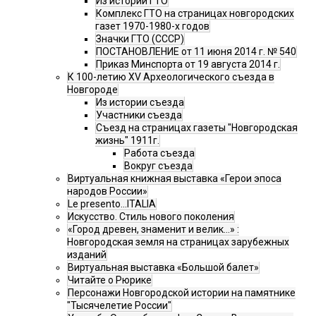
Из истории ГТО
Комплекс ГТО на страницах новгородских
газет 1970-1980-х годов
Значки ГТО (СССР)
ПОСТАНОВЛЕНИЕ от 11 июня 2014 г. № 540
Приказ Минспорта от 19 августа 2014 г.
К 100-летию XV Археологического съезда в
Новгороде
Из истории съезда
Участники съезда
Cъезд на страницах газеты "Новгородская
жизнь" 1911г.
Работа съезда
Вокруг съезда
Виртуальная книжная выставка «Герои эпоса
народов России»
Le presento...ITALIA
Искусство. Стиль нового поколения
«Город древен, знаменит и велик…» :
Новгородская земля на страницах зарубежных
изданий
Виртуальная выставка «Большой балет»
Читайте о Рюрике
Персонажи Новгородской истории на памятнике
"Тысячелетие России"