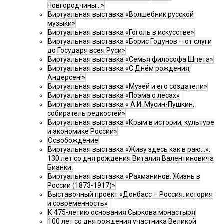
Новгородчины…»
Виртуальная выставка «Волшебник русской
музыки»
Виртуальная выставка «Гоголь в искусстве»
Виртуальная выставка «Борис Годунов – от слуги
до Государя всея Руси»
Виртуальная выставка «Семья философа Шпета»
Виртуальная выставка «С Днём рождения,
Андерсен!»
Виртуальная выставка «Музей и его создатели»
Виртуальная выставка «Поэма о лесах»
Виртуальная выставка « А.И. Мусин-Пушкин,
собиратель редкостей»
Виртуальная выставка «Крым в истории, культуре
и экономике России»
Освобождение
Виртуальная выставка «Живу здесь как в раю…»:
130 лет со дня рождения Виталия Валентиновича
Бианки.
Виртуальная выставка «Рахманинов. Жизнь в
России (1873-1917)»
Выставочный проект «Донбасс – Россия: история
и современность»
К 475-летию основания Сыркова монастыря
100 лет со дня рождения участника Великой