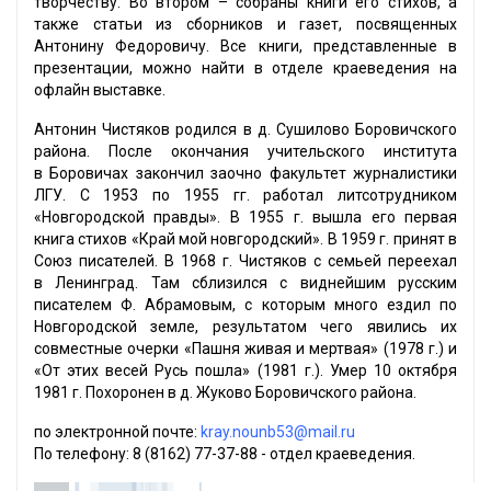
творчеству. Во втором – собраны книги его стихов, а
также статьи из сборников и газет, посвященных
Антонину Федоровичу. Все книги, представленные в
презентации, можно найти в отделе краеведения на
офлайн выставке.
Антонин Чистяков родился в д. Сушилово Боровичского
района. После окончания учительского института
в Боровичах закончил заочно факультет журналистики
ЛГУ. С 1953 по 1955 гг. работал литсотрудником
«Новгородской правды». В 1955 г. вышла его первая
книга стихов «Край мой новгородский». В 1959 г. принят в
Союз писателей. В 1968 г. Чистяков с семьей переехал
в Ленинград. Там сблизился с виднейшим русским
писателем Ф. Абрамовым, с которым много ездил по
Новгородской земле, результатом чего явились их
совместные очерки «Пашня живая и мертвая» (1978 г.) и
«От этих весей Русь пошла» (1981 г.). Умер 10 октября
1981 г. Похоронен в д. Жуково Боровичского района.
по электронной почте:
kray.nounb53@mail.ru
По телефону: 8 (8162) 77-37-88 - отдел краеведения.