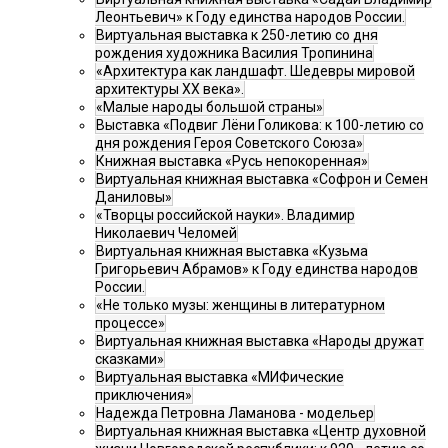
Леонтьевич» к Году единства народов России.
Виртуальная выставка к 250-летию со дня
рождения художника Василия Тропинина
«Архитектура как ландшафт. Шедевры мировой
архитектуры XX века».
«Малые народы большой страны»
Выставка «Подвиг Лёни Голикова: к 100-летию со
дня рождения Героя Советского Союза»
Книжная выставка «Русь непокоренная»
Виртуальная книжная выставка «Софрон и Семен
Даниловы»
«Творцы российской науки». Владимир
Николаевич Челомей
Виртуальная книжная выставка «Кузьма
Григорьевич Абрамов» к Году единства народов
России.
«Не только музы: женщины в литературном
процессе»
Виртуальная книжная выставка «Народы дружат
сказками»
Виртуальная выставка «МИФические
приключения»
Надежда Петровна Ламанова - модельер
Виртуальная книжная выставка «Центр духовной