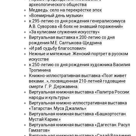
археологического общества
Медведь: село на перекрёстке эпох
«Всемирный день музыки»
к 295-летию со дня рождения генералиссимуса
А.В. Суворова «В боях не знавший поражений»
«За кулисами служения искусству»
Виртуальная выставка к 200-летию со дня
рождения М.Е. Салтыкова-Щедрина
«И раб судьбу благословил»
Нежные и мятежные. Женский портрет в русском
искусстве
к 250-летию со дня рождения художника Василия
Тропинина
Книжно-иллюстративная выставка «Поэт живет
веками…», посвященная 210-летней годовщине
смерти Г. Р. Державина.
Виртуальная книжная выставка «Палитра России:
народы и культуры»
Виртуальная книжно-иллюстративная выставка
«Татарстан. Муса Джалиль»
Виртуальная книжная выставка «Башкортостан.
Мустай Карим.»
Виртуальная книжная выставка «Дагестан. Расул
Гамзатов»
Виртуальная книжная выставка «Садай Владимир