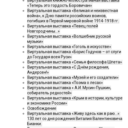
Виртуальная книжно-иллюстративная выставка
«Теперь это гордость Боровичан»
Виртуальная выставка «Великая и неизвестная
война», к Дню памяти российских воинов,
погибших в Первой мировой войне 1914-1918 гг.
Виртуальная выставка «Певец полей
Новгородчины…»
Виртуальная выставка «Волшебник русской
музыки»
Виртуальная выставка «Гоголь в искусстве»
Виртуальная выставка «Борис Годунов – от слуги
до Государя всея Руси»
Виртуальная выставка «Семья философа Шпета»
Виртуальная выставка «С Днём рождения,
Андерсен!»
Виртуальная выставка «Музей и его создатели»
Виртуальная выставка «Поэма о лесах»
Виртуальная выставка « А.И. Мусин-Пушкин,
собиратель редкостей»
Виртуальная выставка «Крым в истории, культуре
и экономике России»
Освобождение
Виртуальная выставка «Живу здесь как в раю…»:
130 лет со дня рождения Виталия Валентиновича
Бианки.