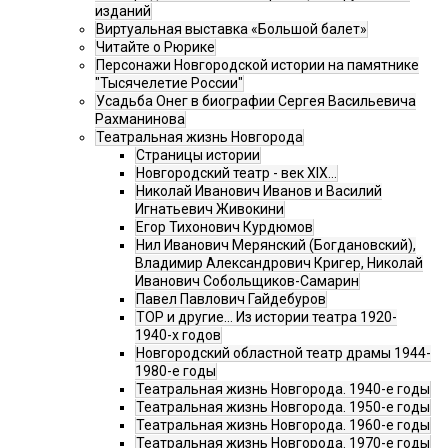
изданий
Виртуальная выставка «Большой балет»
Читайте о Рюрике
Персонажи Новгородской истории на памятнике
"Тысячелетие России"
Усадьба Онег в биографии Сергея Васильевича
Рахманинова
Театральная жизнь Новгорода
Страницы истории
Новгородский театр - век XIX…
Николай Иванович Иванов и Василий
Игнатьевич Живокини
Егор Тихонович Курдюмов
Нил Иванович Мерянский (Богдановский),
Владимир Александрович Кригер, Николай
Иванович Собольщиков-Самарин
Павел Павлович Гайдебуров
ТОР и другие… Из истории театра 1920-
1940-х годов
Новгородский областной театр драмы 1944-
1980-е годы
Театральная жизнь Новгорода. 1940-е годы
Театральная жизнь Новгорода. 1950-е годы
Театральная жизнь Новгорода. 1960-е годы
Театральная жизнь Новгорода. 1970-е годы