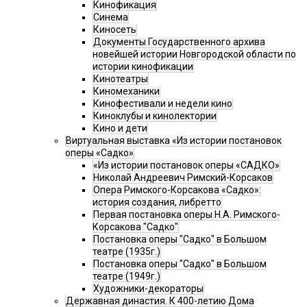
Кинофикация
Синема
Киносеть
Документы Государственного архива
новейшей истории Новгородской области по
истории кинофикации
Кинотеатры
Киномеханики
Кинофестивали и недели кино
Киноклубы и кинолектории
Кино и дети
Виртуальная выставка «Из истории постановок
оперы «Садко»
«Из истории постановок оперы «САДКО»
Николай Андреевич Римский-Корсаков
Опера Римского-Корсакова «Садко»:
история создания, либретто
Первая постановка оперы Н.А. Римского-
Корсакова "Садко"
Постановка оперы "Садко" в Большом
театре (1935г.)
Постановка оперы "Садко" в Большом
театре (1949г.)
Художники-декораторы
Державная династия. К 400-летию Дома