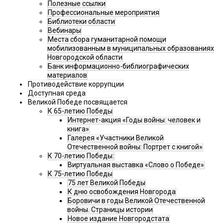
Полезные ссылки
Профессиональные мероприятия
Библиотеки области
Вебинары
Места сбора гуманитарной помощи
мобилизованным в муниципальных образованиях
Новгородской области
Банк информационно-библиографических
материалов
Противодействие коррупции
Доступная среда
Великой Победе посвящается
К 65-летию Победы
Интернет-акция «Годы войны: человек и
книга»
Галерея «Участники Великой
Отечественной войны: Портрет с книгой»
К 70-летию Победы:
Виртуальная выставка «Слово о Победе»
К 75-летию Победы
75 лет Великой Победы
К дню освобождения Новгорода
Боровичи в годы Великой Отечественной
войны. Страницы истории
Новое издание Новгородстата