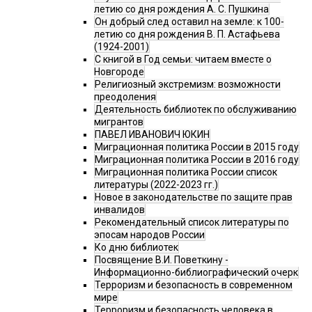
летию со дня рождения А. С. Пушкина
Он добрый след оставил на земле: к 100-
летию со дня рождения В. П. Астафьева
(1924-2001)
С книгой в Год семьи: читаем вместе о
Новгороде
Религиозный экстремизм: возможности
преодоления
Деятельность библиотек по обслуживанию
мигрантов
ПАВЕЛ ИВАНОВИЧ ЮКИН
Миграционная политика России в 2015 году
Миграционная политика России в 2016 году
Миграционная политика России список
литературы (2022-2023 гг.)
Новое в законодательстве по защите прав
инвалидов
Рекомендательный список литературы по
эпосам народов России
Ко дню библиотек
Посвящение В.И. Поветкину -
Информационно-библиографический очерк
Терроризм и безопасность в современном
мире
Терроризм и безопасность человека в