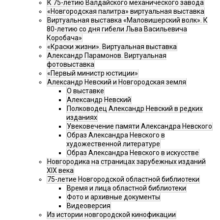
К 75-летию Валдайского механического завода
«Новгородская палитра» виртуальная выставка
Виртуальная выставка «Маловишерский волк». К
80-летию со дня гибели Льва Васильевича
Коробача»
«Краски жизни». Виртуальная выставка
Александр Парамонов. Виртуальная
фотовыставка
«Первый министр юстиции»
Александр Невский и Новгородская земля
О выставке
Александр Невский
Полководец Александр Невский в редких
изданиях
Увековечение памяти Александра Невского
Образ Александра Невского в
художественной литературе
Образ Александра Невского в искусстве
Новгородика на страницах зарубежных изданий
XIX века
75-летие Новгородской областной библиотеки
Время и лица областной библиотеки
Фото и архивные документы
Видеоверсия
Из истории новгородской кинофикации