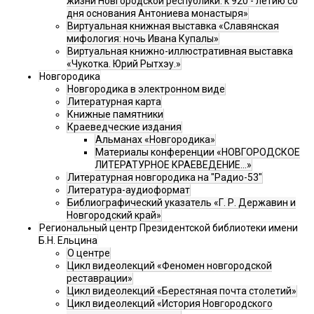
жизни Новгородской республики: к 920 - летию со
дня основания Антониева монастыря»
Виртуальная книжная выставка «Славянская
мифология: ночь Ивана Купалы»
Виртуальная книжно-иллюстративная выставка
«Чукотка. Юрий Рытхэу.»
Новгородика
Новгородика в электронном виде
Литературная карта
Книжные памятники
Краеведческие издания
Альманах «Новгородика»
Материалы конференции «НОВГОРОДСКОЕ
ЛИТЕРАТУРНОЕ КРАЕВЕДЕНИЕ...»
Литературная новгородика на "Радио-53"
Литература-аудиоформат
Библиографический указатель «Г. Р. Державин и
Новгородский край»
Региональный центр Президентской библиотеки имени
Б.Н. Ельцина
О центре
Цикл видеолекций «Феномен новгородской
реставрации»
Цикл видеолекций «Берестяная почта столетий»
Цикл видеолекций «История Новгородского