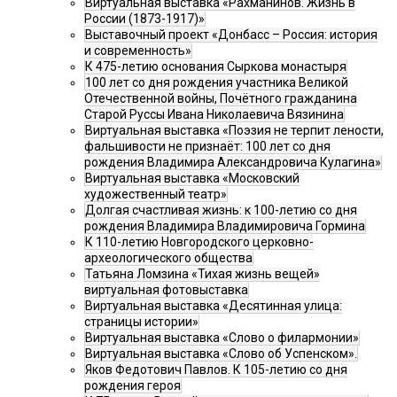
Виртуальная выставка «Рахманинов. Жизнь в
России (1873-1917)»
Выставочный проект «Донбасс – Россия: история
и современность»
К 475-летию основания Сыркова монастыря
100 лет со дня рождения участника Великой
Отечественной войны, Почётного гражданина
Старой Руссы Ивана Николаевича Вязинина
Виртуальная выставка «Поэзия не терпит лености,
фальшивости не признаёт: 100 лет со дня
рождения Владимира Александровича Кулагина»
Виртуальная выставка «Московский
художественный театр»
Долгая счастливая жизнь: к 100-летию со дня
рождения Владимира Владимировича Гормина
К 110-летию Новгородского церковно-
археологического общества
Татьяна Ломзина «Тихая жизнь вещей»
виртуальная фотовыставка
Виртуальная выставка «Десятинная улица:
страницы истории»
Виртуальная выставка «Слово о филармонии»
Виртуальная выставка «Слово об Успенском».
Яков Федотович Павлов. К 105-летию со дня
рождения героя