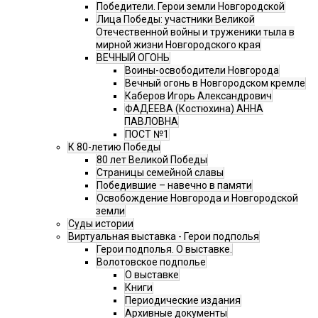
Победители. Герои земли Новгородской
Лица Победы: участники Великой
Отечественной войны и труженики тыла в
мирной жизни Новгородского края
ВЕЧНЫЙ ОГОНЬ
Воины-освободители Новгорода
Вечный огонь в Новгородском кремле
Каберов Игорь Александрович
ФАДЕЕВА (Костюхина) АННА
ПАВЛОВНА
ПОСТ №1
К 80-летию Победы
80 лет Великой Победы
Страницы семейной славы
Победившие – навечно в памяти
Освобождение Новгорода и Новгородской
земли
Суды истории
Виртуальная выставка - Герои подполья
Герои подполья. О выставке.
Волотовское подполье
О выставке
Книги
Периодические издания
Архивные документы