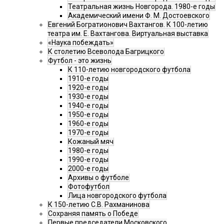
Театральная жизнь Новгорода. 1980-е годы
Академический имени Ф. М. Достоевского
Евгений Богратионович Вахтангов. К 100-летию
театра им. Е. Вахтангова. Виртуальная выставка
«Наука побеждать»
К столетию Всеволода Багрицкого
Футбол - это жизнь
К 110-летию новгородского футбола
1910-е годы
1920-е годы
1930-е годы
1940-е годы
1950-е годы
1960-е годы
1970-е годы
Кожаный мяч
1980-е годы
1990-е годы
2000-е годы
Архивы о футболе
Фотофутбол
Лица новгородского футбола
К 150-летию С.В. Рахманинова
Сохраняя память о Победе
Первые председатели Московского