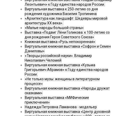
Леонтьевич» к Году единства народов России.
Виртуальная выставка к 250-летию со дня
рождения художника Василия Тропинина
«Архитектура как ландшафт. Шедевры мировой
архитектуры XX века».
«Малые народы большой страны»
Выставка «Подвиг Лёни Голикова: к 100-летию со
дня рождения Героя Советского Союза»
Книжная выставка «Русь непокоренная»
Виртуальная книжная выставка «Софрон и Семен
Даниловы»
«Творцы российской науки». Владимир
Николаевич Челомей
Виртуальная книжная выставка «Кузьма
Григорьевич Абрамов» к Году единства народов
России.
«Не только музы: женщины в литературном
процессе»
Виртуальная книжная выставка «Народы дружат
сказками»
Виртуальная выставка «МИФические
приключения»
Надежда Петровна Ламанова - модельер
Виртуальная книжная выставка «Центр духовной