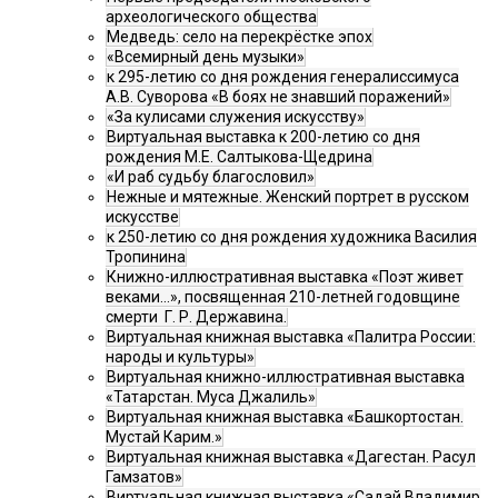
археологического общества
Медведь: село на перекрёстке эпох
«Всемирный день музыки»
к 295-летию со дня рождения генералиссимуса
А.В. Суворова «В боях не знавший поражений»
«За кулисами служения искусству»
Виртуальная выставка к 200-летию со дня
рождения М.Е. Салтыкова-Щедрина
«И раб судьбу благословил»
Нежные и мятежные. Женский портрет в русском
искусстве
к 250-летию со дня рождения художника Василия
Тропинина
Книжно-иллюстративная выставка «Поэт живет
веками…», посвященная 210-летней годовщине
смерти Г. Р. Державина.
Виртуальная книжная выставка «Палитра России:
народы и культуры»
Виртуальная книжно-иллюстративная выставка
«Татарстан. Муса Джалиль»
Виртуальная книжная выставка «Башкортостан.
Мустай Карим.»
Виртуальная книжная выставка «Дагестан. Расул
Гамзатов»
Виртуальная книжная выставка «Садай Владимир