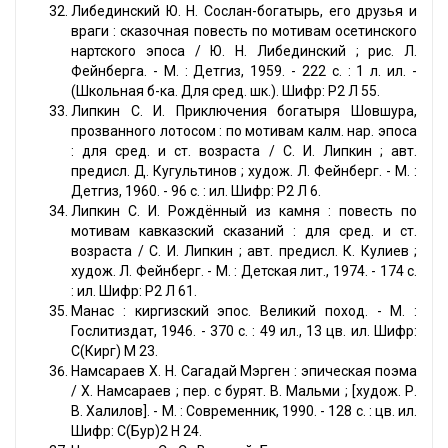
Либединский Ю. Н. Сослан-богатырь, его друзья и
враги : сказочная повесть по мотивам осетинского
нартского эпоса / Ю. Н. Либединский ; рис. Л.
Фейнберга. - М. : Детгиз, 1959. - 222 с. : 1 л. ил. -
(Школьная б-ка. Для сред. шк.). Шифр: Р2 Л 55.
Липкин С. И. Приключения богатыря Шовшура,
прозванного лотосом : по мотивам калм. нар. эпоса
: для сред. и ст. возраста / С. И. Липкин ; авт.
предисл. Д. Кугультинов ; худож. Л. Фейнберг. - М. :
Детгиз, 1960. - 96 с. : ил. Шифр: Р2 Л 6.
Липкин С. И. Рождённый из камня : повесть по
мотивам кавказский сказаний : для сред. и ст.
возраста / С. И. Липкин ; авт. предисл. К. Кулиев ;
худож. Л. Фейнберг. - М. : Детская лит., 1974. - 174 с.
: ил. Шифр: Р2 Л 61.
Манас : киргизский эпос. Великий поход. - М. :
Гослитиздат, 1946. - 370 с. : 49 ил., 13 цв. ил. Шифр:
С(Кирг) М 23.
Намсараев Х. Н. Сагадай Мэрген : эпическая поэма
/ Х. Намсараев ; пер. с бурят. В. Мальми ; [худож. Р.
В. Халилов]. - М. : Современник, 1990. - 128 с. : цв. ил.
Шифр: С(Бур)2 Н 24.