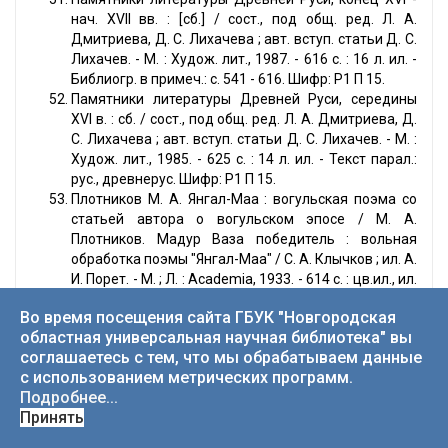
нач. XVII вв. : [сб.] / сост., под общ. ред. Л. А.
Дмитриева, Д. С. Лихачева ; авт. вступ. статьи Д. С.
Лихачев. - М. : Худож. лит., 1987. - 616 с. : 16 л. ил. -
Библиогр. в примеч.: с. 541 - 616. Шифр: Р1 П 15.
Памятники литературы Древней Руси, середины
XVI в. : сб. / сост., под общ. ред. Л. А. Дмитриева, Д.
С. Лихачева ; авт. вступ. статьи Д. С. Лихачев. - М. :
Худож. лит., 1985. - 625 с. : 14 л. ил. - Текст парал.:
рус., древнерус. Шифр: Р1 П 15.
Плотников М. А. Янгал-Маа : вогульская поэма со
статьей автора о вогульском эпосе / М. А.
Плотников. Мадур Ваза победитель : вольная
обработка поэмы "Янгал-Маа" / С. А. Клычков ; ил. А.
И. Порет. - М. ; Л. : Academia, 1933. - 614 с. : цв.ил., ил.
Шифр: Р2 П 39.
Во время посещения сайта ГБУК "Новгородская
Русская народная поэзия : эпическая поэзия: сб. /
областная универсальная научная библиотека" вы
сост., авт. предисловия, авт. вступ. ст. В. Путилова. -
соглашаетесь с тем, что мы обрабатываем данные
Л. : Худож. лит. Ленингр. отд-ние, 1984. - 439 с. : 8 л.
с использованием метрических программ.
a-ил. Шифр: РФ Р 89.
Подробнее...
Русская эпическая поэзия Сибири и Дальнего
Принять
Востока = Russian epic poetry of Siberia and the Far
East / Акад. наук СССР, Сиб. отд-ние, Ин-т истории,