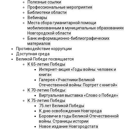
Полезные ссылки
Профессиональные мероприятия
Библиотеки области
Вебинары
Места сбора гуманитарной помощи
мобилизованным в муниципальных образованиях
Новгородской области
Банк информационно-библиографических
материалов
Противодействие коррупции
Доступная среда
Великой Победе посвящается
К 65-летию Победы
Интернет-акция «Годы войны: человек и
книга»
Галерея «Участники Великой
Отечественной войны: Портрет с книгой»
К 70-летию Победы:
Виртуальная выставка «Слово о Победе»
К 75-летию Победы
75 лет Великой Победы
К дню освобождения Новгорода
Боровичи в годы Великой Отечественной
войны. Страницы истории
Новое издание Новгородстата