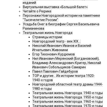
изданий
Виртуальная выставка «Большой балет»
Читайте о Рюрике
Персонажи Новгородской истории на памятнике
"Тысячелетие России"
Усадьба Онег в биографии Сергея Васильевича
Рахманинова
Театральная жизнь Новгорода
Страницы истории
Новгородский театр - век XIX…
Николай Иванович Иванов и Василий
Игнатьевич Живокини
Егор Тихонович Курдюмов
Нил Иванович Мерянский (Богдановский),
Владимир Александрович Кригер, Николай
Иванович Собольщиков-Самарин
Павел Павлович Гайдебуров
ТОР и другие… Из истории театра 1920-
1940-х годов
Новгородский областной театр драмы 1944-
1980-е годы
Театральная жизнь Новгорода. 1940-е годы
Театральная жизнь Новгорода. 1950-е годы
Театральная жизнь Новгорода. 1960-е годы
Театральная жизнь Новгорода. 1970-е годы