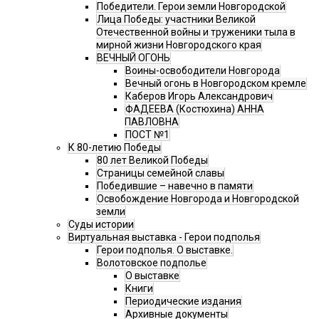
Победители. Герои земли Новгородской
Лица Победы: участники Великой
Отечественной войны и труженики тыла в
мирной жизни Новгородского края
ВЕЧНЫЙ ОГОНЬ
Воины-освободители Новгорода
Вечный огонь в Новгородском кремле
Каберов Игорь Александрович
ФАДЕЕВА (Костюхина) АННА
ПАВЛОВНА
ПОСТ №1
К 80-летию Победы
80 лет Великой Победы
Страницы семейной славы
Победившие – навечно в памяти
Освобождение Новгорода и Новгородской
земли
Суды истории
Виртуальная выставка - Герои подполья
Герои подполья. О выставке.
Волотовское подполье
О выставке
Книги
Периодические издания
Архивные документы