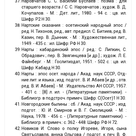
Наровчатов С. С. Василий Буслаев : поэма : для
старшего возраста / С. С. Наровчатов ; худож. В. Д.
Кочупалов. - М. : Дет. лит., 1980. - 94 с. : цв. ил.
Шифр: Р2 Н 30.
Нартские сказания : осетинский народный эпос /
ред. Н. Тихонов, ред., авт. предисл. С. Битиев, ред. В.
Казин, пер. В. Дынник. - М. : Художественная лит.,
1949. - 435 с. : ил. Шифр: РФ Н 30.
Нарты : кабардинский эпос / ред.: С. Липкин, С.
Обрадович ; пер. В. Звягинцева [и др.] ; худож. Л. Е.
Файнберг. - М. : Гослитиздат, 1951. - 502 с. : цв. ил.
Шифр: Кабард Н 30.
Нарты : эпос осет. народа / Акад. наук СССР, Отд-
ние лит. и языка ; изд. подгот.: В. И. Абаев [и др. ; отв.
ред. В. И. Абаев]. - М. : Издательство АН СССР, 1957.
- 401 с. : [8] л. ил. - (Литературные памятники). -
Библиогр. в подстроч. примеч. Шифр: С(Осет)1 Н 30.
Новгородские былины : сб. / Акад. наук CCCР ; изд.
подгот. : Ю. И. Смирнов и В. Г. Смолицкий. - М. :
Наука, 1978. - 456 с. - (Литературные памятники). -
Библиогр. в примеч.: с. 362 - 448. Шифр: РФ Н 72.
Новиков И. Слово о полку Игореве, Игоря, сына
Святъславля, внука Ольгова / подгот. к печ. В. Ф.