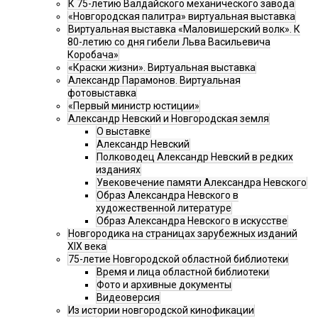
К 75-летию Валдайского механического завода
«Новгородская палитра» виртуальная выставка
Виртуальная выставка «Маловишерский волк». К
80-летию со дня гибели Льва Васильевича
Коробача»
«Краски жизни». Виртуальная выставка
Александр Парамонов. Виртуальная
фотовыставка
«Первый министр юстиции»
Александр Невский и Новгородская земля
О выставке
Александр Невский
Полководец Александр Невский в редких
изданиях
Увековечение памяти Александра Невского
Образ Александра Невского в
художественной литературе
Образ Александра Невского в искусстве
Новгородика на страницах зарубежных изданий
XIX века
75-летие Новгородской областной библиотеки
Время и лица областной библиотеки
Фото и архивные документы
Видеоверсия
Из истории новгородской кинофикации