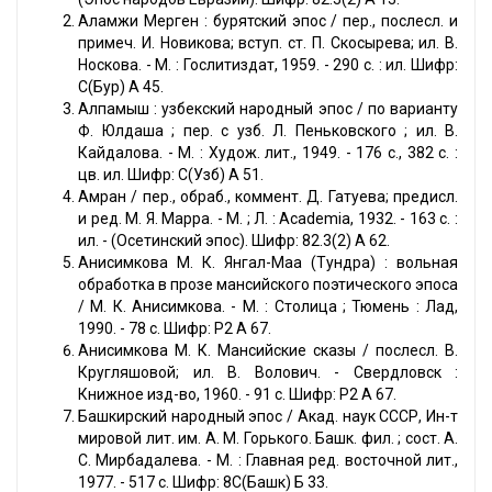
Аламжи Мерген : бурятский эпос / пер., послесл. и
примеч. И. Новикова; вступ. ст. П. Скосырева; ил. В.
Носкова. - М. : Гослитиздат, 1959. - 290 с. : ил. Шифр:
С(Бур) А 45.
Алпамыш : узбекский народный эпос / по варианту
Ф. Юлдаша ; пер. с узб. Л. Пеньковского ; ил. В.
Кайдалова. - М. : Худож. лит., 1949. - 176 с., 382 с. :
цв. ил. Шифр: С(Узб) А 51.
Амран / пер., обраб., коммент. Д. Гатуева; предисл.
и ред. М. Я. Марра. - М. ; Л. : Academia, 1932. - 163 с. :
ил. - (Осетинский эпос). Шифр: 82.3(2) А 62.
Анисимкова М. К. Янгал-Маа (Тундра) : вольная
обработка в прозе мансийского поэтического эпоса
/ М. К. Анисимкова. - М. : Столица ; Тюмень : Лад,
1990. - 78 с. Шифр: Р2 А 67.
Анисимкова М. К. Мансийские сказы / послесл. В.
Кругляшовой; ил. В. Волович. - Свердловск :
Книжное изд-во, 1960. - 91 с. Шифр: Р2 А 67.
Башкирский народный эпос / Акад. наук CCCР, Ин-т
мировой лит. им. А. М. Горького. Башк. фил. ; сост. А.
С. Мирбадалева. - М. : Главная ред. восточной лит.,
1977. - 517 с. Шифр: 8С(Башк) Б 33.