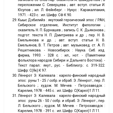
переложении С. Северцева ; авт. вступ. статьи И.
Юсупов ; ил. Л. Фейнберг. - Нукус : Каракалпакия,
1971. - 423 с. : ил. Шифр: СФ К 90.
Кыыс Дэбилийэ : якутский героический эпос / РАН,
Сибирское отделение, Институт филологии ;
сказитель Н. П. Бурнашев ; запись С. К. Дьяконова ;
подгот. текста Н. П. Дмитриева и др .; пер. Н. В.
Емельянова и др. ; авт. вступ. статьи Н. В.
Емельянов, В. Т. Петров ; авт. музыковед. ст. А. П.
Решетникова. - Новосибирск : Наука. Сиб. изд.
фирма, 1993. - 328 с. : ил., нот. - (Памятники
фольклора народов Сибири и Дальнего Востока). -
Текст парал.: якут., рус. - Библиогр.: с. 319-322.
Шифр: С(Як) К 97.
Лённрот Э. Калевала : карело-финский народный
эпос : руны 1 - 25 / собр. и обраб. Э. Лённрот ; пер. Л.
Бельского ; худож. М. Мечев. - Петрозаводск :
Карелия, 1978. - 445 с. : ил. Шифр: С(Карел)1 Л 11.
Лённрот Э. Калевала : карело-финский народный
эпос : руны 26 - 50 / собр. и обраб. Э. Лённрот ; пер.
Л. Бельского ; худож. М. Мечев. - Петрозаводск :
Карелия, 1978. - 391 с. : ил. Шифр: С(Карел)1 Л 11.