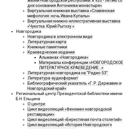
жизни Новгородской республики: к 920 - летию со
дня основания Антониева монастыря»
Виртуальная книжная выставка «Славянская
мифология: ночь Ивана Купалы»
Виртуальная книжно-иллюстративная выставка
«Чукотка. Юрий Рытхэу.»
Новгородика
Новгородика в электронном виде
Литературная карта
Книжные памятники
Краеведческие издания
Альманах «Новгородика»
Материалы конференции «НОВГОРОДСКОЕ
ЛИТЕРАТУРНОЕ КРАЕВЕДЕНИЕ...»
Литературная новгородика на "Радио-53"
Литература-аудиоформат
Библиографический указатель «Г. Р. Державин и
Новгородский край»
Региональный центр Президентской библиотеки имени
Б.Н. Ельцина
О центре
Цикл видеолекций «Феномен новгородской
реставрации»
Цикл видеолекций «Берестяная почта столетий»
Цикл видеолекций «История Новгородского