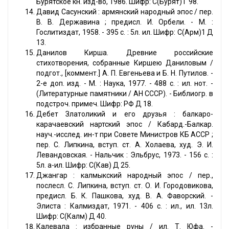
Бурятское кн. изд-во, 1986. Шифр: С(Бурят) Г 98.
Давид Сасунский : армянский народный эпос / пер.
В. В. Державина ; предисл. И. Орбели. - М. :
Гослитиздат, 1958. - 395 с. : 5л. ил. Шифр: С(Арм)1 Д
13.
Данилов Кирша. Древние российские
стихотворения, собранные Киршею Даниловым /
подгот., [коммент.] А. П. Евгеньева и Б. Н. Путилов. -
2-е доп. изд. - М. : Наука, 1977. - 488 с. : ил. нот. -
(Литературные памятники / АН СССР). - Библиогр. в
подстроч. примеч. Шифр: РФ Д 18.
Дебет Златоликий и его друзья : балкаро-
карачаевский нартский эпос / Кабард.-Балкар.
науч.-исслед. ин-т при Совете Министров КБ АССР ;
пер. С. Липкина, вступ. ст. А. Холаева, худ. Э. И.
Левандовская. - Нальчик : Эльбрус, 1973. - 156 с. :
5л. a-ил. Шифр: С(Кав) Д 25.
Джангар : калмыкский народный эпос / пер.,
послесл. С. Липкина, вступ. ст. О. И. Городовикова,
предисл. Б. К. Пашкова, худ. В. А. Фаворский. -
Элиста : Калмиздат, 1971. - 406 с. : ил., ил. 13л.
Шифр: С(Калм) Д 40.
Калевала : избранные руны / ил. Т. Юфа. -