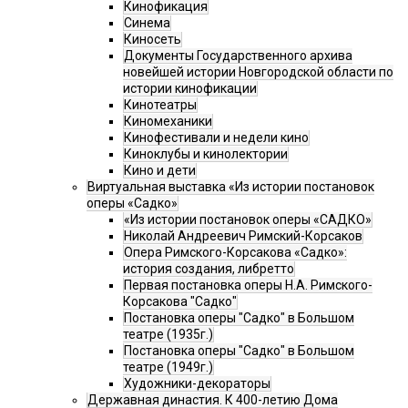
Кинофикация
Синема
Киносеть
Документы Государственного архива
новейшей истории Новгородской области по
истории кинофикации
Кинотеатры
Киномеханики
Кинофестивали и недели кино
Киноклубы и кинолектории
Кино и дети
Виртуальная выставка «Из истории постановок
оперы «Садко»
«Из истории постановок оперы «САДКО»
Николай Андреевич Римский-Корсаков
Опера Римского-Корсакова «Садко»:
история создания, либретто
Первая постановка оперы Н.А. Римского-
Корсакова "Садко"
Постановка оперы "Садко" в Большом
театре (1935г.)
Постановка оперы "Садко" в Большом
театре (1949г.)
Художники-декораторы
Державная династия. К 400-летию Дома