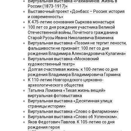
Виртуальная выставка «Рахманинов. Жизнь в
России (1873-1917)»
Выставочный проект «Донбасс – Россия: история
и современность»
К 475-летию основания Сыркова монастыря
100 лет со дня рождения участника Великой
Отечественной войны, Почётного гражданина
Старой Руссы Ивана Николаевича Вязинина
Виртуальная выставка «Поэзия не терпит лености,
фальшивости не признаёт: 100 лет со дня
рождения Владимира Александровича Кулагина»
Виртуальная выставка «Московский
художественный театр»
Долгая счастливая жизнь: к 100-летию со дня
рождения Владимира Владимировича Гормина
К 110-летию Новгородского церковно-
археологического общества
Татьяна Ломзина «Тихая жизнь вещей»
виртуальная фотовыставка
Виртуальная выставка «Десятинная улица:
страницы истории»
Виртуальная выставка «Слово о филармонии»
Виртуальная выставка «Слово об Успенском».
Яков Федотович Павлов. К 105-летию со дня
рождения героя