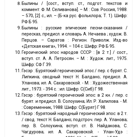
Былины / [сост., вступ. ст., подгот. текстов и
коммент. Ф. М. Селиванова]. – М. : Сов. Россия, 1988.
– 570, [2] с., ил. – (Б-ка рус. фольклора; Т. 1). Шифр:
РФ Б 95.
Былины : русские эпические песни-сказания /
пересказ, предисл. и словарь А. Нечаева ; худож. В.
Перцов. – Саратов : Регион. Приволж. Изд-во
«Детская книга», 1994. – 104 с. Шифр: РФ Б 95.
Героический эпос народов СССР : [в 2 т.] / сост.,
вступ. ст. А. А. Петросян. – М. : Худож. лит., 1975.
Шифр: СФ Г 39.
Гэсэр : Бурятский героический эпос / пер. с бурят. С.
Липкина; сводный текст Н. Балдано; предисл. А.
Уланова; ил. А. Сахаровской. - М. : Художественная
лит., 1973. - 394 с. : ил. Шифр: С(Сиб) Г 98.
Гэсэр : бурятский героический эпос: в 2 кн. / пер. с
бурят. и предисл. В. Солоухина; Ил. Р. Халилова. - М.
: Современник, 1988. Шифр: С(Бурят) Г 98.
Гэсэр : бурятский народный героический эпос: в 2 т.
/ свод. текст Н. Балдано; подстроч. пер. А. Уланова;
пер. В. Солоухина; вступ. ст. В. Найдакова, С.
Чагдурова; ил. А. Сахаровской. - Улан-Удэ :