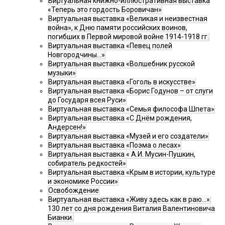
Виртуальная книжно-иллюстративная выставка
«Теперь это гордость Боровичан»
Виртуальная выставка «Великая и неизвестная
война», к Дню памяти российских воинов,
погибших в Первой мировой войне 1914-1918 гг.
Виртуальная выставка «Певец полей
Новгородчины…»
Виртуальная выставка «Волшебник русской
музыки»
Виртуальная выставка «Гоголь в искусстве»
Виртуальная выставка «Борис Годунов – от слуги
до Государя всея Руси»
Виртуальная выставка «Семья философа Шпета»
Виртуальная выставка «С Днём рождения,
Андерсен!»
Виртуальная выставка «Музей и его создатели»
Виртуальная выставка «Поэма о лесах»
Виртуальная выставка « А.И. Мусин-Пушкин,
собиратель редкостей»
Виртуальная выставка «Крым в истории, культуре
и экономике России»
Освобождение
Виртуальная выставка «Живу здесь как в раю…»:
130 лет со дня рождения Виталия Валентиновича
Бианки.