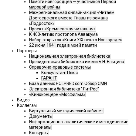
Памяти новгородцев — участников Первой
мировой войны
Межрегиональная онлайн-акция «Читаем
Достоевского вместе. Главы из романа
«Подросток»
Проект «Кремлевская читальня»
К 400-летию протопопа Аввакума
Набор открыток «Книги XIX века о Новгороде»
22 июня 1941 года в моей памяти
Партнеры
Национальная электронная библиотека
Президентская библиотека имени Б.Н. Ельцина
Справочно-правовые системы
КонсультантПлюс
ГАРАНТ
База данных POLPRED.com Обзор СМИ
Электронная библиотека "ЛитРес"
«Киноконцерн «Мосфильм»
Видео
Коллегам
Виртуальный методический кабинет
Документы
Информационно-аналитические и методические
материалы
Конкурсы