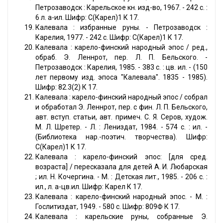
Петрозаводск : Карельское кн. изд-во, 1967. - 242 с. :
6 л. a-ил. Шифр: С(Карел)1 К 17.
Калевала : избранные руны. - Петрозаводск :
Карелия, 1977. - 242 с. Шифр: С(Карел)1 К 17.
Калевала : карело-финский народный эпос / ред.,
обраб. Э. Леннрот, пер. Л. П. Бельского. -
Петрозаводск : Карелия, 1985. - 383 с. : цв. ил. - (150
лет первому изд. эпоса "Калевала". 1835 - 1985).
Шифр: 82.3(2) К 17.
Калевала : карело-финский народный эпос / собрал
и обработал Э. Леннрот, пер. с фин. Л. П. Бельского,
авт. вступ. статьи, авт. примеч. С. Я. Серов, худож.
М. Л. Шретер. - Л. : Лениздат, 1984. - 574 с. : ил. -
(Библиотека нар.-поэтич. творчества). Шифр:
С(Карел)1 К 17.
Калевала : карело-финский эпос: [для сред.
возраста] / пересказала для детей А. И. Любарская
; ил. Н. Кочергина. - М. : Детская лит., 1985. - 206 с. :
ил., л. a-цв.ил. Шифр: Карел К 17.
Калевала : карело-финский народный эпос. - М. :
Гослитиздат, 1949. - 580 с. Шифр: 809Ф К 17.
Калевала : карельские руны, собранные Э.