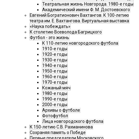
Театральная жизнь Новгорода. 1980-е годы
Академический имени Ф. М. Достоевского
Евгений Богратионович Вахтангов. К 100-летию
театра им. Е. Вахтангова. Виртуальная выставка
«Наука побеждать»
К столетию Всеволода Багрицкого
Футбол - это жизнь
К 110-летию новгородского футбола
1910-е годы
1920-е годы
1930-е годы
1940-е годы
1950-е годы
1960-е годы
1970-е годы
Кожаный мяч
1980-е годы
1990-е годы
2000-е годы
Архивы о футболе
Фотофутбол
Лица новгородского футбола
К 150-летию С.В. Рахманинова
Сохраняя память о Победе
Первые председатели Московского