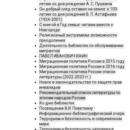
летию со дня рождения А. С. Пушкина
Он добрый след оставил на земле: к 100-
летию со дня рождения В. П. Астафьева
(1924-2001)
С книгой в Год семьи: читаем вместе о
Новгороде
Религиозный экстремизм: возможности
преодоления
Деятельность библиотек по обслуживанию
мигрантов
ПАВЕЛ ИВАНОВИЧ ЮКИН
Миграционная политика России в 2015 году
Миграционная политика России в 2016 году
Миграционная политика России список
литературы (2022-2023 гг.)
Новое в законодательстве по защите прав
инвалидов
Рекомендательный список литературы по
эпосам народов России
Ко дню библиотек
Посвящение В.И. Поветкину -
Информационно-библиографический очерк
Терроризм и безопасность в современном
мире
Терроризм и безопасность человека в