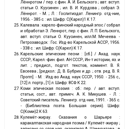
Лённротом / пер. с фин. А. И. Бельского ; авт. вступ.
статьи О. Куусинен ; ил. В. И. Курдова ; собрал Э.
Лённрот. - М. ; Л. : Гослитиздат. Ленингр. отд-ние,
1956. - 385 с. : ил. Шифр: С(Карел)1 К 17.
Калевала : карело-финский народный эпос / собрал
и обработал Э. Леннрот, пер. с фин. Л. П. Бельского,
авт. вступ. статьи О. Куусинен, илл.М. Мечеева. -
Петрозаводск : Гос. Изд-во Карельской АССР, 1956.
- 338 с. : ил. Шифр: С(Карел) К 17.
Карельские эпические песни : [сб.] / Акад. наук
СССР, Карел.-фин. фил. АН СССР, Ин-т истории, яз. и
лит. ; предисл., подгот. текстов, коммент. В. Я.
Евсеева ; [редкол.: Д. В. Бубрих и др. ; отв. ред. В. Я.
Пропп]. - М. : Изд-во Акад. наук СССР, 1950. - 256 с.,
[12] л. портр., [1] л. Шифр: 8СФ К 22.
Коми эпическая поэзия : сб.: пер. / авт. вступ.
статьи, сост., авт. примеч. А. К. Микушев. - Л. :
Советский писатель. Ленингр. отд-ние, 1991. - 365 с.
- (Библиотека поэта. Большая серия). Шифр:
С(Коми)2 К 63.
Кулемёт-жирау. Сказания о Шарьяре :
каракалпакская народная поэма / Кулемёт-жирау ;
записано со слов нар. сказителя А. Шамуратова ; в