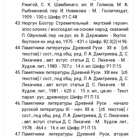
Ржигой, С. К. Шамбинаго; ил. И. Голиков, М. А.
Рыбниковой; пер. И. Новикова. - М. : Гослитиздат,
1959. - 100 с. Шифр: Р1 С 48
Нюргун Боотур Стремительный : якутский героич.
эпос олонхо / воссоздал на основе народ. сказаний
П. Ойунский, пер. на рус. яз. В. Державин. - Якутск :
Якутское кн. изд-во, 1975. - 431 с. Шифр: 82.3(2) Н 96.
Памятники литературы Древней Руси : XII в. : [сб.
текстов] / сост., под общ. ред. Л. А. Дмитриева, Д. С.
Лихачева ; авт. вступ. статьи Д. С. Лихачев. - М. :
Худож. лит., 1980. - 707 с. : 14 л. ил. Шифр: Р1 П 15.
Памятники литературы Древней Руси : XIII век : [сб.
текстов] / сост., под общ. ред. Л. А. Дмитриева, Д. С.
Лихачева ; авт. вступ. статьи Д. С. Лихачев. - М. :
Худож. лит., 1981. - 620 с. : 15 л. ил., цв.ил. - Текст
парал.: рус., древнерус. Шифр: Р1 П 15.
Памятники литературы Древней Руси : начало
русской литературы ХI - нач. XII в. : [сб. текстов] /
сост., под общ. ред. Л. А. Дмитриева, Д. С. Лихачева
; авт. вступ. статьи Д. С. Лихачев. - М. : Худож. лит.,
1978. - 464 с. : 16 л. ил. Шифр: Р1 П 15..
Памятники литературы Древней Руси, вторая