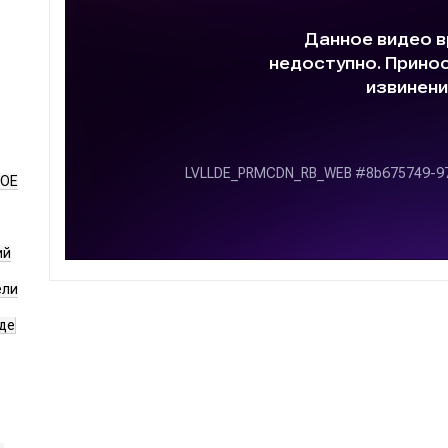
НОЕ
ий
ели
де