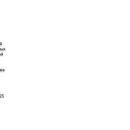
й
ных
ой
ава
25