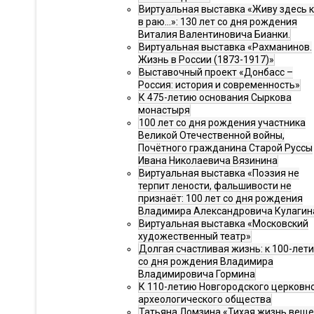
Виртуальная выставка «Живу здесь 
в раю…»: 130 лет со дня рождения
Виталия Валентиновича Бианки.
Виртуальная выставка «Рахманинов.
Жизнь в России (1873-1917)»
Выставочный проект «Донбасс –
Россия: история и современность»
К 475-летию основания Сыркова
монастыря
100 лет со дня рождения участника
Великой Отечественной войны,
Почётного гражданина Старой Руссы
Ивана Николаевича Вязинина
Виртуальная выставка «Поэзия не
терпит лености, фальшивости не
признаёт: 100 лет со дня рождения
Владимира Александровича Кулагин
Виртуальная выставка «Московский
художественный театр»
Долгая счастливая жизнь: к 100-лет
со дня рождения Владимира
Владимировича Гормина
К 110-летию Новгородского церковн
археологического общества
Татьяна Ломзина «Тихая жизнь веще