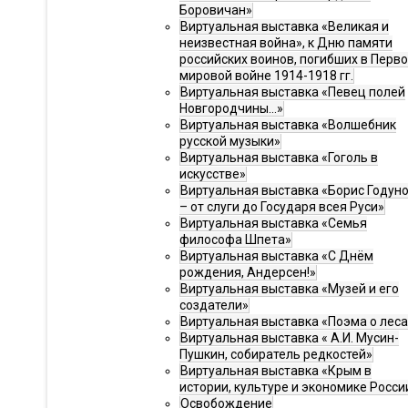
Боровичан»
Виртуальная выставка «Великая и
неизвестная война», к Дню памяти
российских воинов, погибших в Перв
мировой войне 1914-1918 гг.
Виртуальная выставка «Певец полей
Новгородчины…»
Виртуальная выставка «Волшебник
русской музыки»
Виртуальная выставка «Гоголь в
искусстве»
Виртуальная выставка «Борис Годун
– от слуги до Государя всея Руси»
Виртуальная выставка «Семья
философа Шпета»
Виртуальная выставка «С Днём
рождения, Андерсен!»
Виртуальная выставка «Музей и его
создатели»
Виртуальная выставка «Поэма о леса
Виртуальная выставка « А.И. Мусин-
Пушкин, собиратель редкостей»
Виртуальная выставка «Крым в
истории, культуре и экономике Росси
Освобождение