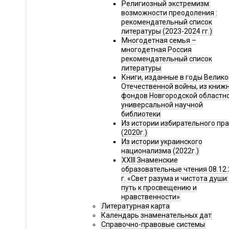
Религиозный экстремизм:
возможности преодоления :
рекомендательный список
литературы (2023-2024 гг.)
Многодетная семья –
многодетная Россия
рекомендательный список
литературы
Книги, изданные в годы Велико
Отечественной войны, из книж
фондов Новгородской областн
универсальной научной
библиотеки
Из истории избирательного пр
(2020г.)
Из истории украинского
национализма (2022г.)
XXIII Знаменские
образовательные чтения 08.12.
г. «Свет разума и чистота души:
путь к просвещению и
нравственности»
Литературная карта
Календарь знаменательных дат
Справочно-правовые системы