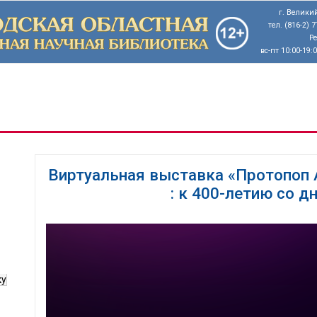
г. Великий
тел. (816-2) 
Р
вс-пт 10:00-19:
Виртуальная выставка «Протопоп 
: к 400-летию со 
ку