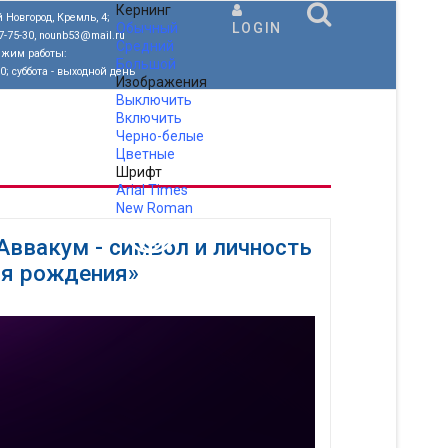
Кернинг
 Новгород, Кремль, 4;
Обычный
LOGIN
77-75-30, nounb53@mail.ru
Средний
ежим работы:
Большой
00; суббота - выходной день
Изображения
Выключить
Включить
Черно-белые
Цветные
Шрифт
Arial
Times
New Roman
.
Аввакум - символ и личность
дня рождения»