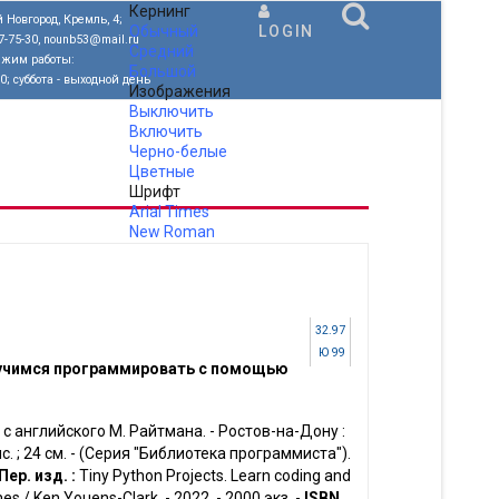
Кернинг
 Новгород, Кремль, 4;
Обычный
LOGIN
77-75-30, nounb53@mail.ru
Средний
ежим работы:
Большой
00; суббота - выходной день
Изображения
Выключить
Включить
Черно-белые
Цветные
Шрифт
Arial
Times
New Roman
.
32.97
Ю 99
 учимся программировать с помощью
 с английского М. Райтмана. - Ростов-на-Дону :
 рис. ; 24 см. - (Серия "Библиотека программиста").
Пер. изд. :
Tiny Python Projects. Learn coding and
es / Ken Youens-Clark. - 2022. - 2000 экз. -
ISBN