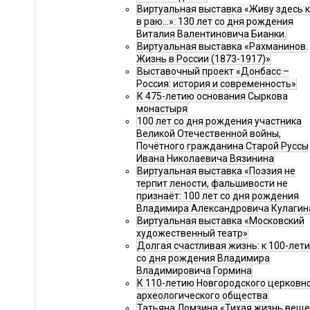
Виртуальная выставка «Живу здесь 
в раю…»: 130 лет со дня рождения
Виталия Валентиновича Бианки.
Виртуальная выставка «Рахманинов.
Жизнь в России (1873-1917)»
Выставочный проект «Донбасс –
Россия: история и современность»
К 475-летию основания Сыркова
монастыря
100 лет со дня рождения участника
Великой Отечественной войны,
Почётного гражданина Старой Руссы
Ивана Николаевича Вязинина
Виртуальная выставка «Поэзия не
терпит лености, фальшивости не
признаёт: 100 лет со дня рождения
Владимира Александровича Кулагин
Виртуальная выставка «Московский
художественный театр»
Долгая счастливая жизнь: к 100-лет
со дня рождения Владимира
Владимировича Гормина
К 110-летию Новгородского церковн
археологического общества
Татьяна Ломзина «Тихая жизнь веще