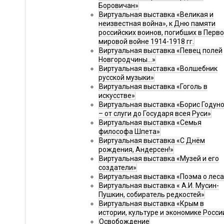
Боровичан»
Виртуальная выставка «Великая и
неизвестная война», к Дню памяти
российских воинов, погибших в Перв
мировой войне 1914-1918 гг.
Виртуальная выставка «Певец полей
Новгородчины…»
Виртуальная выставка «Волшебник
русской музыки»
Виртуальная выставка «Гоголь в
искусстве»
Виртуальная выставка «Борис Годун
– от слуги до Государя всея Руси»
Виртуальная выставка «Семья
философа Шпета»
Виртуальная выставка «С Днём
рождения, Андерсен!»
Виртуальная выставка «Музей и его
создатели»
Виртуальная выставка «Поэма о леса
Виртуальная выставка « А.И. Мусин-
Пушкин, собиратель редкостей»
Виртуальная выставка «Крым в
истории, культуре и экономике Росси
Освобождение