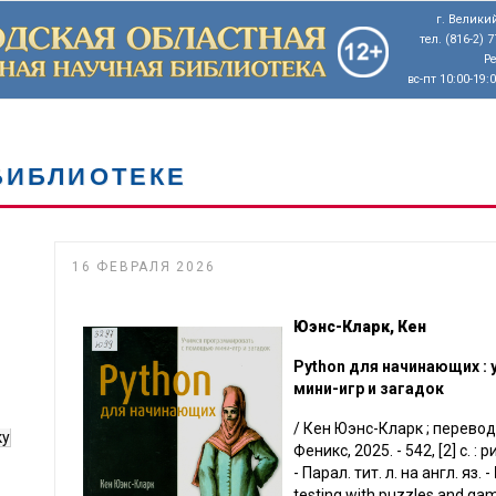
г. Великий
тел. (816-2) 
Р
вс-пт 10:00-19:
БИБЛИОТЕКЕ
16 ФЕВРАЛЯ 2026
Юэнс-Кларк, Кен
Python для начинающих :
мини-игр и загадок
/ Кен Юэнс-Кларк ; перевод
ку
Феникс, 2025. - 542, [2] с. :
- Парал. тит. л. на англ. яз. -
testing with puzzles and gam