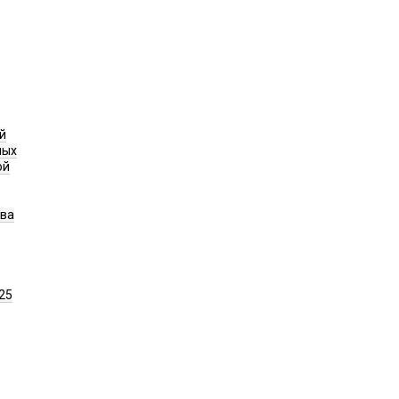
й
ных
ой
ава
25