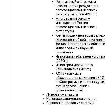
Религиозный экстремизм:
возможности преодоления :
рекомендательный список
литературы (2023-2024 гг.)
Многодетная семья –
многодетная Россия
рекомендательный список
литературы
Книги, изданные в годы Велико
Отечественной войны, из книж
фондов Новгородской областн
универсальной научной
библиотеки
Из истории избирательного пр
(2020г.)
Из истории украинского
национализма (2022г.)
XXIII Знаменские
образовательные чтения 08.12.
г. «Свет разума и чистота души:
путь к просвещению и
нравственности»
Литературная карта
Календарь знаменательных дат
Справочно-правовые системы