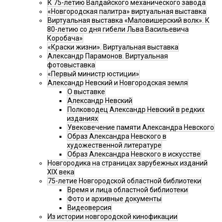
К 75-летию Валдайского механического завода
«Новгородская палитра» виртуальная выставка
Виртуальная выставка «Маловишерский волк». К
80-летию со дня гибели Льва Васильевича
Коробача»
«Краски жизни». Виртуальная выставка
Александр Парамонов. Виртуальная
фотовыставка
«Первый министр юстиции»
Александр Невский и Новгородская земля
О выставке
Александр Невский
Полководец Александр Невский в редких
изданиях
Увековечение памяти Александра Невского
Образ Александра Невского в
художественной литературе
Образ Александра Невского в искусстве
Новгородика на страницах зарубежных изданий
XIX века
75-летие Новгородской областной библиотеки
Время и лица областной библиотеки
Фото и архивные документы
Видеоверсия
Из истории новгородской кинофикации