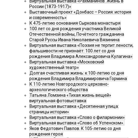
Виртуальная выставка «Рахманинов. Жизнь в
России (1873-1917)»
Выставочный проект «Донбасс – Россия: история
и современность»
К 475-летию основания Сыркова монастыря
100 лет со дня рождения участника Великой
Отечественной войны, Почётного гражданина
Старой Руссы Ивана Николаевича Вязинина
Виртуальная выставка «Поэзия не терпит лености,
фальшивости не признаёт: 100 лет со дня
рождения Владимира Александровича Кулагина»
Виртуальная выставка «Московский
художественный театр»
Долгая счастливая жизнь: к 100-летию со дня
рождения Владимира Владимировича Гормина
К 110-летию Новгородского церковно-
археологического общества
Татьяна Ломзина «Тихая жизнь вещей»
виртуальная фотовыставка
Виртуальная выставка «Десятинная улица:
страницы истории»
Виртуальная выставка «Слово о филармонии»
Виртуальная выставка «Слово об Успенском».
Яков Федотович Павлов. К 105-летию со дня
рождения героя