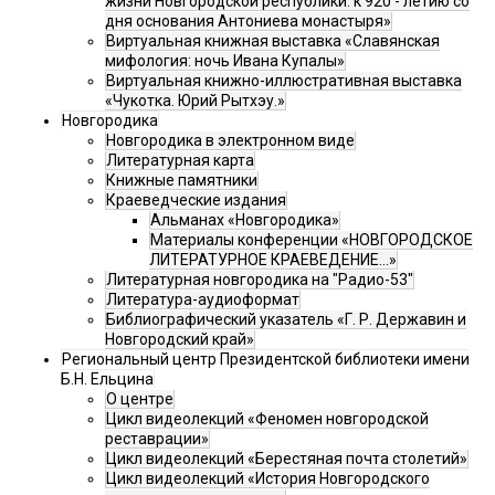
жизни Новгородской республики: к 920 - летию со
дня основания Антониева монастыря»
Виртуальная книжная выставка «Славянская
мифология: ночь Ивана Купалы»
Виртуальная книжно-иллюстративная выставка
«Чукотка. Юрий Рытхэу.»
Новгородика
Новгородика в электронном виде
Литературная карта
Книжные памятники
Краеведческие издания
Альманах «Новгородика»
Материалы конференции «НОВГОРОДСКОЕ
ЛИТЕРАТУРНОЕ КРАЕВЕДЕНИЕ...»
Литературная новгородика на "Радио-53"
Литература-аудиоформат
Библиографический указатель «Г. Р. Державин и
Новгородский край»
Региональный центр Президентской библиотеки имени
Б.Н. Ельцина
О центре
Цикл видеолекций «Феномен новгородской
реставрации»
Цикл видеолекций «Берестяная почта столетий»
Цикл видеолекций «История Новгородского