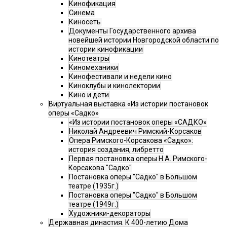
Кинофикация
Синема
Киносеть
Документы Государственного архива
новейшей истории Новгородской области по
истории кинофикации
Кинотеатры
Киномеханики
Кинофестивали и недели кино
Киноклубы и кинолектории
Кино и дети
Виртуальная выставка «Из истории постановок
оперы «Садко»
«Из истории постановок оперы «САДКО»
Николай Андреевич Римский-Корсаков
Опера Римского-Корсакова «Садко»:
история создания, либретто
Первая постановка оперы Н.А. Римского-
Корсакова "Садко"
Постановка оперы "Садко" в Большом
театре (1935г.)
Постановка оперы "Садко" в Большом
театре (1949г.)
Художники-декораторы
Державная династия. К 400-летию Дома