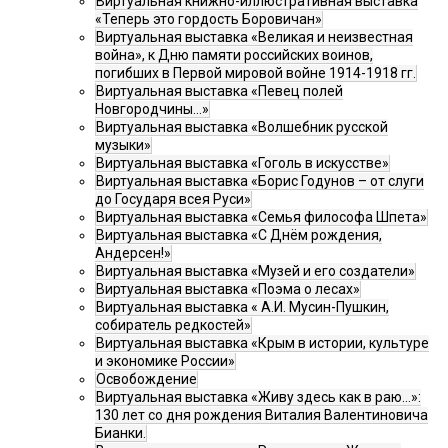
Виртуальная книжно-иллюстративная выставка
«Теперь это гордость Боровичан»
Виртуальная выставка «Великая и неизвестная
война», к Дню памяти российских воинов,
погибших в Первой мировой войне 1914-1918 гг.
Виртуальная выставка «Певец полей
Новгородчины…»
Виртуальная выставка «Волшебник русской
музыки»
Виртуальная выставка «Гоголь в искусстве»
Виртуальная выставка «Борис Годунов – от слуги
до Государя всея Руси»
Виртуальная выставка «Семья философа Шпета»
Виртуальная выставка «С Днём рождения,
Андерсен!»
Виртуальная выставка «Музей и его создатели»
Виртуальная выставка «Поэма о лесах»
Виртуальная выставка « А.И. Мусин-Пушкин,
собиратель редкостей»
Виртуальная выставка «Крым в истории, культуре
и экономике России»
Освобождение
Виртуальная выставка «Живу здесь как в раю…»:
130 лет со дня рождения Виталия Валентиновича
Бианки.