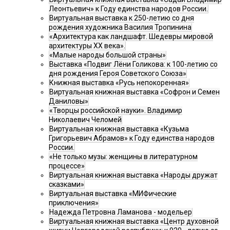
Леонтьевич» к Году единства народов России.
Виртуальная выставка к 250-летию со дня
рождения художника Василия Тропинина
«Архитектура как ландшафт. Шедевры мировой
архитектуры XX века».
«Малые народы большой страны»
Выставка «Подвиг Лёни Голикова: к 100-летию со
дня рождения Героя Советского Союза»
Книжная выставка «Русь непокоренная»
Виртуальная книжная выставка «Софрон и Семен
Даниловы»
«Творцы российской науки». Владимир
Николаевич Челомей
Виртуальная книжная выставка «Кузьма
Григорьевич Абрамов» к Году единства народов
России.
«Не только музы: женщины в литературном
процессе»
Виртуальная книжная выставка «Народы дружат
сказками»
Виртуальная выставка «МИФические
приключения»
Надежда Петровна Ламанова - модельер
Виртуальная книжная выставка «Центр духовной