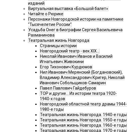
изданий
Виртуальная выставка «Большой балет»
Читайте о Рюрике
Персонажи Новгородской истории на памятнике
"Тысячелетие России"
Усадьба Онег в биографии Сергея Васильевича
Рахманинова
Театральная жизнь Новгорода
Страницы истории
Новгородский театр - век XIX…
Николай Иванович Иванов и Василий
Игнатьевич Живокини
Егор Тихонович Курдюмов
Нил Иванович Мерянский (Богдановский),
Владимир Александрович Кригер, Николай
Иванович Собольщиков-Самарин
Павел Павлович Гайдебуров
ТОР и другие… Из истории театра 1920-
1940-х годов
Новгородский областной театр драмы 1944-
1980-е годы
Театральная жизнь Новгорода. 1940-е годы
Театральная жизнь Новгорода. 1950-е годы
Театральная жизнь Новгорода. 1960-е годы
Театральная жизнь Новгорода. 1970-е годы