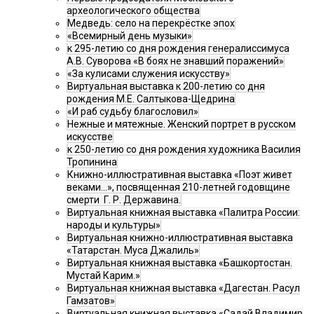
археологического общества
Медведь: село на перекрёстке эпох
«Всемирный день музыки»
к 295-летию со дня рождения генералиссимуса
А.В. Суворова «В боях не знавший поражений»
«За кулисами служения искусству»
Виртуальная выставка к 200-летию со дня
рождения М.Е. Салтыкова-Щедрина
«И раб судьбу благословил»
Нежные и мятежные. Женский портрет в русском
искусстве
к 250-летию со дня рождения художника Василия
Тропинина
Книжно-иллюстративная выставка «Поэт живет
веками…», посвященная 210-летней годовщине
смерти Г. Р. Державина.
Виртуальная книжная выставка «Палитра России:
народы и культуры»
Виртуальная книжно-иллюстративная выставка
«Татарстан. Муса Джалиль»
Виртуальная книжная выставка «Башкортостан.
Мустай Карим.»
Виртуальная книжная выставка «Дагестан. Расул
Гамзатов»
Виртуальная книжная выставка «Садай Владимир