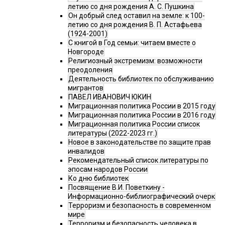
летию со дня рождения А. С. Пушкина
Он добрый след оставил на земле: к 100-
летию со дня рождения В. П. Астафьева
(1924-2001)
С книгой в Год семьи: читаем вместе о
Новгороде
Религиозный экстремизм: возможности
преодоления
Деятельность библиотек по обслуживанию
мигрантов
ПАВЕЛ ИВАНОВИЧ ЮКИН
Миграционная политика России в 2015 году
Миграционная политика России в 2016 году
Миграционная политика России список
литературы (2022-2023 гг.)
Новое в законодательстве по защите прав
инвалидов
Рекомендательный список литературы по
эпосам народов России
Ко дню библиотек
Посвящение В.И. Поветкину -
Информационно-библиографический очерк
Терроризм и безопасность в современном
мире
Терроризм и безопасность человека в