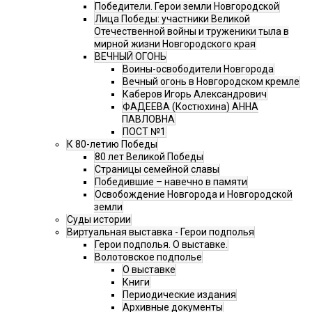
Победители. Герои земли Новгородской
Лица Победы: участники Великой
Отечественной войны и труженики тыла в
мирной жизни Новгородского края
ВЕЧНЫЙ ОГОНЬ
Воины-освободители Новгорода
Вечный огонь в Новгородском кремле
Каберов Игорь Александрович
ФАДЕЕВА (Костюхина) АННА
ПАВЛОВНА
ПОСТ №1
К 80-летию Победы
80 лет Великой Победы
Страницы семейной славы
Победившие – навечно в памяти
Освобождение Новгорода и Новгородской
земли
Суды истории
Виртуальная выставка - Герои подполья
Герои подполья. О выставке.
Волотовское подполье
О выставке
Книги
Периодические издания
Архивные документы