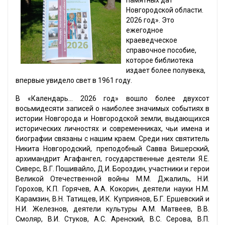
памятных дат
Новгородской области.
2026 год». Это
ежегодное
краеведческое
справочное пособие,
которое библиотека
издает более полувека,
впервые увидело свет в 1961 году.
В «Календарь… 2026 год» вошло более двухсот
восьмидесяти записей о наиболее значимых событиях в
истории Новгорода и Новгородской земли, выдающихся
исторических личностях и современниках, чьи имена и
биографии связаны с нашим краем. Среди них святитель
Никита Новгородский, преподобный Савва Вишерский,
архимандрит Агафангел, государственные деятели Я.Е.
Сиверс, В.Г. Пошивайло, Д.И. Бороздин, участники и герои
Великой Отечественной войны М.М. Джалиль, Н.И.
Горохов, К.П. Горячев, А.А. Кокорин, деятели науки Н.М.
Карамзин, В.Н. Татищев, И.К. Куприянов, Б.Г. Ершевский и
Н.И. Железнов, деятели культуры А.М. Матвеев, В.В.
Смоляр, В.И. Стуков, А.С. Аренский, В.С. Серова, В.П.