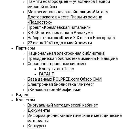
Памяти новгородцев — участников Первой
мировой войны
Межрегиональная онлайн-акция «Читаем
Достоевского вместе. Главы из романа
«Подросток»
Проект «Кремлевская читальня»
К 400-летию протопопа Аввакума
Набор открыток «Книги XIX века о Новгороде»
22 июня 1941 года в моей памяти
Партнеры
Национальная электронная библиотека
Президентская библиотека имени Б.Н. Ельцина
Справочно-правовые системы
КонсультантПлюс
ГАРАНТ
База данных POLPRED.com Обзор СМИ
Электронная библиотека "ЛитРес"
«Киноконцерн «Мосфильм»
Видео
Коллегам
Виртуальный методический кабинет
Документы
Информационно-аналитические и методические
материалы
Конкурсы