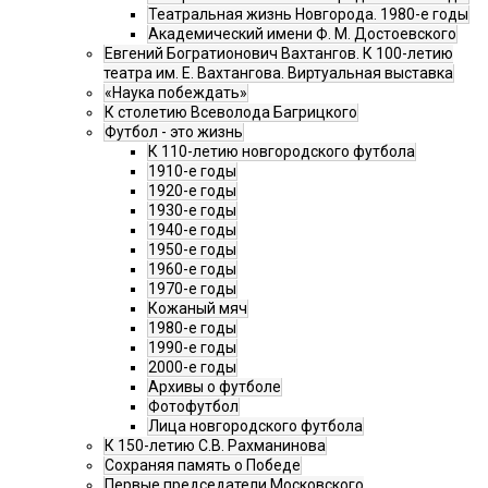
Театральная жизнь Новгорода. 1980-е годы
Академический имени Ф. М. Достоевского
Евгений Богратионович Вахтангов. К 100-летию
театра им. Е. Вахтангова. Виртуальная выставка
«Наука побеждать»
К столетию Всеволода Багрицкого
Футбол - это жизнь
К 110-летию новгородского футбола
1910-е годы
1920-е годы
1930-е годы
1940-е годы
1950-е годы
1960-е годы
1970-е годы
Кожаный мяч
1980-е годы
1990-е годы
2000-е годы
Архивы о футболе
Фотофутбол
Лица новгородского футбола
К 150-летию С.В. Рахманинова
Сохраняя память о Победе
Первые председатели Московского