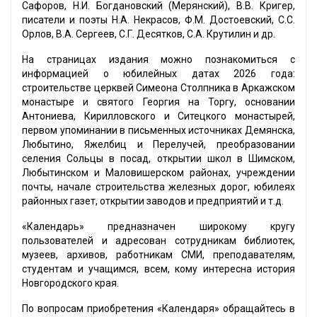
Сафоров, Н.И. Богдановский (Мерянский), В.В. Кригер,
писатели и поэты Н.А. Некрасов, Ф.М. Достоевский, С.С.
Орлов, В.А. Сергеев, С.Г. Десятков, С.А. Крутилин и др.
На страницах издания можно познакомиться с
информацией о юбилейных датах 2026 года:
строительстве церквей Симеона Столпника в Аркажском
монастыре и святого Георгия на Торгу, основании
Антониева, Кирилловского и Ситецкого монастырей,
первом упоминании в письменных источниках Демянска,
Любытино, Яжелбиц и Перелучей, преобразовании
селения Сольцы в посад, открытии школ в Шимском,
Любытинском и Маловишерском районах, учреждении
почты, начале строительства железных дорог, юбилеях
районных газет, открытии заводов и предприятий и т.д.
«Календарь» предназначен широкому кругу
пользователей и адресован сотрудникам библиотек,
музеев, архивов, работникам СМИ, преподавателям,
студентам и учащимся, всем, кому интересна история
Новгородского края.
По вопросам приобретения «Календаря» обращайтесь в