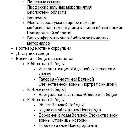
Полезные ссылки
Профессиональные мероприятия
Библиотеки области
Вебинары
Места сбора гуманитарной помощи
мобилизованным в муниципальных образованиях
Новгородской области
Банк информационно-библиографических
материалов
Противодействие коррупции
Доступная среда
Великой Победе посвящается
К 65-летию Победы
Интернет-акция «Годы войны: человек и
книга»
Галерея «Участники Великой
Отечественной войны: Портрет с книгой»
К 70-летию Победы:
Виртуальная выставка «Слово о Победе»
К 75-летию Победы
75 лет Великой Победы
К дню освобождения Новгорода
Боровичи в годы Великой Отечественной
войны. Страницы истории
Новое издание Новгородстата