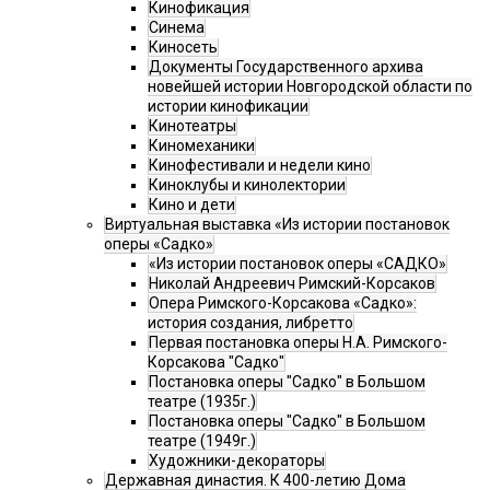
Кинофикация
Синема
Киносеть
Документы Государственного архива
новейшей истории Новгородской области по
истории кинофикации
Кинотеатры
Киномеханики
Кинофестивали и недели кино
Киноклубы и кинолектории
Кино и дети
Виртуальная выставка «Из истории постановок
оперы «Садко»
«Из истории постановок оперы «САДКО»
Николай Андреевич Римский-Корсаков
Опера Римского-Корсакова «Садко»:
история создания, либретто
Первая постановка оперы Н.А. Римского-
Корсакова "Садко"
Постановка оперы "Садко" в Большом
театре (1935г.)
Постановка оперы "Садко" в Большом
театре (1949г.)
Художники-декораторы
Державная династия. К 400-летию Дома