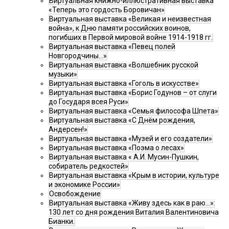
Виртуальная книжно-иллюстративная выставка
«Теперь это гордость Боровичан»
Виртуальная выставка «Великая и неизвестная
война», к Дню памяти российских воинов,
погибших в Первой мировой войне 1914-1918 гг.
Виртуальная выставка «Певец полей
Новгородчины…»
Виртуальная выставка «Волшебник русской
музыки»
Виртуальная выставка «Гоголь в искусстве»
Виртуальная выставка «Борис Годунов – от слуги
до Государя всея Руси»
Виртуальная выставка «Семья философа Шпета»
Виртуальная выставка «С Днём рождения,
Андерсен!»
Виртуальная выставка «Музей и его создатели»
Виртуальная выставка «Поэма о лесах»
Виртуальная выставка « А.И. Мусин-Пушкин,
собиратель редкостей»
Виртуальная выставка «Крым в истории, культуре
и экономике России»
Освобождение
Виртуальная выставка «Живу здесь как в раю…»:
130 лет со дня рождения Виталия Валентиновича
Бианки.