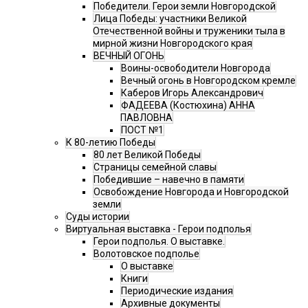
Победители. Герои земли Новгородской
Лица Победы: участники Великой
Отечественной войны и труженики тыла в
мирной жизни Новгородского края
ВЕЧНЫЙ ОГОНЬ
Воины-освободители Новгорода
Вечный огонь в Новгородском кремле
Каберов Игорь Александрович
ФАДЕЕВА (Костюхина) АННА
ПАВЛОВНА
ПОСТ №1
К 80-летию Победы
80 лет Великой Победы
Страницы семейной славы
Победившие – навечно в памяти
Освобождение Новгорода и Новгородской
земли
Суды истории
Виртуальная выставка - Герои подполья
Герои подполья. О выставке.
Волотовское подполье
О выставке
Книги
Периодические издания
Архивные документы