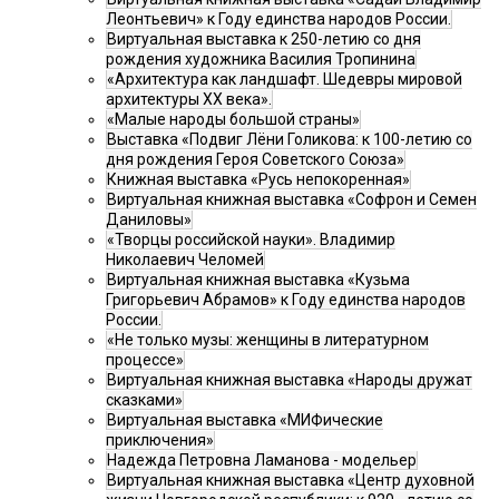
Леонтьевич» к Году единства народов России.
Виртуальная выставка к 250-летию со дня
рождения художника Василия Тропинина
«Архитектура как ландшафт. Шедевры мировой
архитектуры XX века».
«Малые народы большой страны»
Выставка «Подвиг Лёни Голикова: к 100-летию со
дня рождения Героя Советского Союза»
Книжная выставка «Русь непокоренная»
Виртуальная книжная выставка «Софрон и Семен
Даниловы»
«Творцы российской науки». Владимир
Николаевич Челомей
Виртуальная книжная выставка «Кузьма
Григорьевич Абрамов» к Году единства народов
России.
«Не только музы: женщины в литературном
процессе»
Виртуальная книжная выставка «Народы дружат
сказками»
Виртуальная выставка «МИФические
приключения»
Надежда Петровна Ламанова - модельер
Виртуальная книжная выставка «Центр духовной