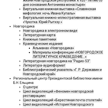
жизни Новгородской республики: к 920 - летию со
дня основания Антониева монастыря»
Виртуальная книжная выставка «Славянская
мифология: ночь Ивана Купалы»
Виртуальная книжно-иллюстративная выставка
«Чукотка. Юрий Рытхэу.»
Новгородика
Новгородика в электронном виде
Литературная карта
Книжные памятники
Краеведческие издания
Альманах «Новгородика»
Материалы конференции «НОВГОРОДСКОЕ
ЛИТЕРАТУРНОЕ КРАЕВЕДЕНИЕ...»
Литературная новгородика на "Радио-53"
Литература-аудиоформат
Библиографический указатель «Г. Р. Державин и
Новгородский край»
Региональный центр Президентской библиотеки имени
Б.Н. Ельцина
О центре
Цикл видеолекций «Феномен новгородской
реставрации»
Цикл видеолекций «Берестяная почта столетий»
Цикл видеолекций «История Новгородского