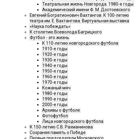
Театральная жизнь Новгорода. 1980-е годы
Академический имени Ф. М. Достоевского
Евгений Богратионович Вахтангов. К 100-летию
театра им. Е. Вахтангова. Виртуальная выставка
«Наука побеждать»
К столетию Всеволода Багрицкого
Футбол - это жизнь
К 110-летию новгородского футбола
1910-е годы
1920-е годы
1930-е годы
1940-е годы
1950-е годы
1960-е годы
1970-е годы
Кожаный мяч
1980-е годы
1990-е годы
2000-е годы
Архивы о футболе
Фотофутбол
Лица новгородского футбола
К 150-летию С.В. Рахманинова
Сохраняя память о Победе
Первые председатели Московского