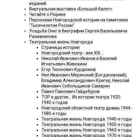
изданий
Виртуальная выставка «Большой балет»
Читайте о Рюрике
Персонажи Новгородской истории на памятнике
"Тысячелетие России"
Усадьба Онег в биографии Сергея Васильевича
Рахманинова
Театральная жизнь Новгорода
Страницы истории
Новгородский театр - век XIX…
Николай Иванович Иванов и Василий
Игнатьевич Живокини
Егор Тихонович Курдюмов
Нил Иванович Мерянский (Богдановский),
Владимир Александрович Кригер, Николай
Иванович Собольщиков-Самарин
Павел Павлович Гайдебуров
ТОР и другие… Из истории театра 1920-
1940-х годов
Новгородский областной театр драмы 1944-
1980-е годы
Театральная жизнь Новгорода. 1940-е годы
Театральная жизнь Новгорода. 1950-е годы
Театральная жизнь Новгорода. 1960-е годы
Театральная жизнь Новгорода. 1970-е годы