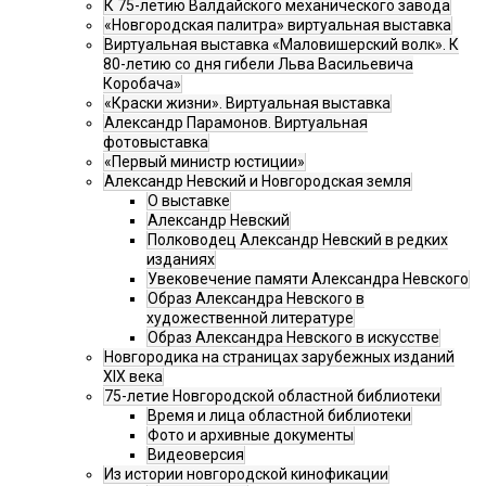
К 75-летию Валдайского механического завода
«Новгородская палитра» виртуальная выставка
Виртуальная выставка «Маловишерский волк». К
80-летию со дня гибели Льва Васильевича
Коробача»
«Краски жизни». Виртуальная выставка
Александр Парамонов. Виртуальная
фотовыставка
«Первый министр юстиции»
Александр Невский и Новгородская земля
О выставке
Александр Невский
Полководец Александр Невский в редких
изданиях
Увековечение памяти Александра Невского
Образ Александра Невского в
художественной литературе
Образ Александра Невского в искусстве
Новгородика на страницах зарубежных изданий
XIX века
75-летие Новгородской областной библиотеки
Время и лица областной библиотеки
Фото и архивные документы
Видеоверсия
Из истории новгородской кинофикации