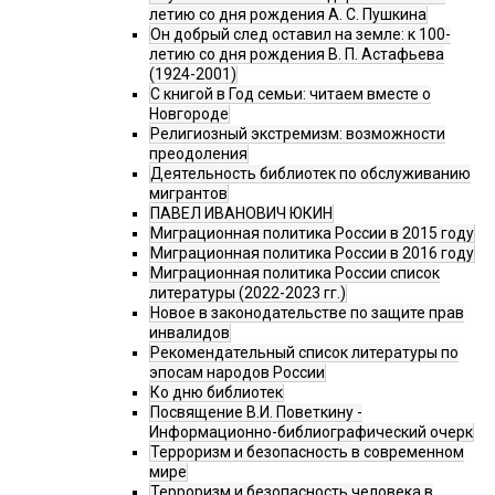
летию со дня рождения А. С. Пушкина
Он добрый след оставил на земле: к 100-
летию со дня рождения В. П. Астафьева
(1924-2001)
С книгой в Год семьи: читаем вместе о
Новгороде
Религиозный экстремизм: возможности
преодоления
Деятельность библиотек по обслуживанию
мигрантов
ПАВЕЛ ИВАНОВИЧ ЮКИН
Миграционная политика России в 2015 году
Миграционная политика России в 2016 году
Миграционная политика России список
литературы (2022-2023 гг.)
Новое в законодательстве по защите прав
инвалидов
Рекомендательный список литературы по
эпосам народов России
Ко дню библиотек
Посвящение В.И. Поветкину -
Информационно-библиографический очерк
Терроризм и безопасность в современном
мире
Терроризм и безопасность человека в