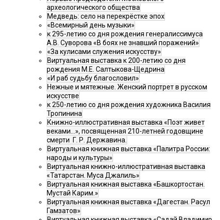
археологического общества
Медведь: село на перекрёстке эпох
«Всемирный день музыки»
к 295-летию со дня рождения генералиссимуса
А.В. Суворова «В боях не знавший поражений»
«За кулисами служения искусству»
Виртуальная выставка к 200-летию со дня
рождения М.Е. Салтыкова-Щедрина
«И раб судьбу благословил»
Нежные и мятежные. Женский портрет в русском
искусстве
к 250-летию со дня рождения художника Василия
Тропинина
Книжно-иллюстративная выставка «Поэт живет
веками…», посвященная 210-летней годовщине
смерти Г. Р. Державина.
Виртуальная книжная выставка «Палитра России:
народы и культуры»
Виртуальная книжно-иллюстративная выставка
«Татарстан. Муса Джалиль»
Виртуальная книжная выставка «Башкортостан.
Мустай Карим.»
Виртуальная книжная выставка «Дагестан. Расул
Гамзатов»
Виртуальная книжная выставка «Садай Владимир