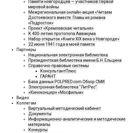
Памяти новгородцев — участников Первой
мировой войны
Межрегиональная онлайн-акция «Читаем
Достоевского вместе. Главы из романа
«Подросток»
Проект «Кремлевская читальня»
К 400-летию протопопа Аввакума
Набор открыток «Книги XIX века о Новгороде»
22 июня 1941 года в моей памяти
Партнеры
Национальная электронная библиотека
Президентская библиотека имени Б.Н. Ельцина
Справочно-правовые системы
КонсультантПлюс
ГАРАНТ
База данных POLPRED.com Обзор СМИ
Электронная библиотека "ЛитРес"
«Киноконцерн «Мосфильм»
Видео
Коллегам
Виртуальный методический кабинет
Документы
Информационно-аналитические и методические
материалы
Конкурсы