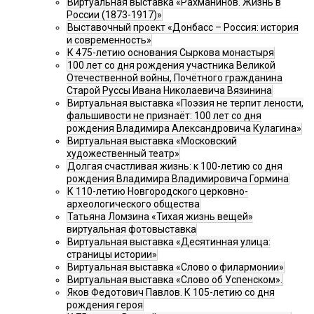
Виртуальная выставка «Рахманинов. Жизнь в
России (1873-1917)»
Выставочный проект «Донбасс – Россия: история
и современность»
К 475-летию основания Сыркова монастыря
100 лет со дня рождения участника Великой
Отечественной войны, Почётного гражданина
Старой Руссы Ивана Николаевича Вязинина
Виртуальная выставка «Поэзия не терпит лености,
фальшивости не признаёт: 100 лет со дня
рождения Владимира Александровича Кулагина»
Виртуальная выставка «Московский
художественный театр»
Долгая счастливая жизнь: к 100-летию со дня
рождения Владимира Владимировича Гормина
К 110-летию Новгородского церковно-
археологического общества
Татьяна Ломзина «Тихая жизнь вещей»
виртуальная фотовыставка
Виртуальная выставка «Десятинная улица:
страницы истории»
Виртуальная выставка «Слово о филармонии»
Виртуальная выставка «Слово об Успенском».
Яков Федотович Павлов. К 105-летию со дня
рождения героя