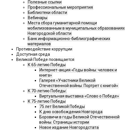
Полезные ссылки
Профессиональные мероприятия
Библиотеки области
Вебинары
Места сбора гуманитарной помощи
мобилизованным в муниципальных образованиях
Новгородской области
Банк информационно-библиографических
материалов
Противодействие коррупции
Доступная среда
Великой Победе посвящается
К 65-летию Победы
Интернет-акция «Годы войны: человек и
книга»
Галерея «Участники Великой
Отечественной войны: Портрет с книгой»
К 70-летию Победы:
Виртуальная выставка «Слово о Победе»
К 75-летию Победы
75 лет Великой Победы
К дню освобождения Новгорода
Боровичи в годы Великой Отечественной
войны. Страницы истории
Новое издание Новгородстата