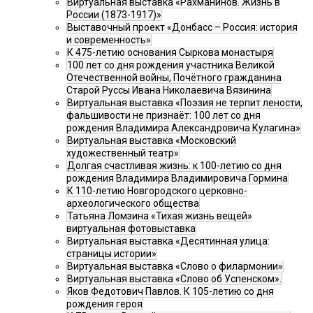
Виртуальная выставка «Рахманинов. Жизнь в
России (1873-1917)»
Выставочный проект «Донбасс – Россия: история
и современность»
К 475-летию основания Сыркова монастыря
100 лет со дня рождения участника Великой
Отечественной войны, Почётного гражданина
Старой Руссы Ивана Николаевича Вязинина
Виртуальная выставка «Поэзия не терпит лености,
фальшивости не признаёт: 100 лет со дня
рождения Владимира Александровича Кулагина»
Виртуальная выставка «Московский
художественный театр»
Долгая счастливая жизнь: к 100-летию со дня
рождения Владимира Владимировича Гормина
К 110-летию Новгородского церковно-
археологического общества
Татьяна Ломзина «Тихая жизнь вещей»
виртуальная фотовыставка
Виртуальная выставка «Десятинная улица:
страницы истории»
Виртуальная выставка «Слово о филармонии»
Виртуальная выставка «Слово об Успенском».
Яков Федотович Павлов. К 105-летию со дня
рождения героя