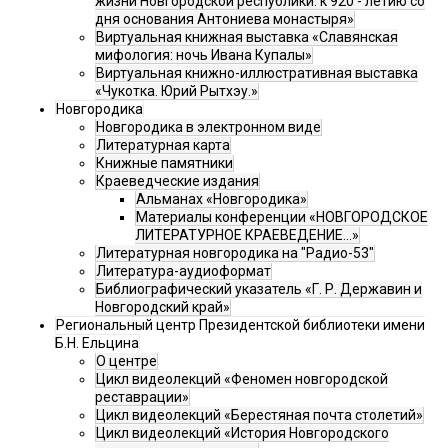
жизни Новгородской республики: к 920 - летию со
дня основания Антониева монастыря»
Виртуальная книжная выставка «Славянская
мифология: ночь Ивана Купалы»
Виртуальная книжно-иллюстративная выставка
«Чукотка. Юрий Рытхэу.»
Новгородика
Новгородика в электронном виде
Литературная карта
Книжные памятники
Краеведческие издания
Альманах «Новгородика»
Материалы конференции «НОВГОРОДСКОЕ
ЛИТЕРАТУРНОЕ КРАЕВЕДЕНИЕ...»
Литературная новгородика на "Радио-53"
Литература-аудиоформат
Библиографический указатель «Г. Р. Державин и
Новгородский край»
Региональный центр Президентской библиотеки имени
Б.Н. Ельцина
О центре
Цикл видеолекций «Феномен новгородской
реставрации»
Цикл видеолекций «Берестяная почта столетий»
Цикл видеолекций «История Новгородского