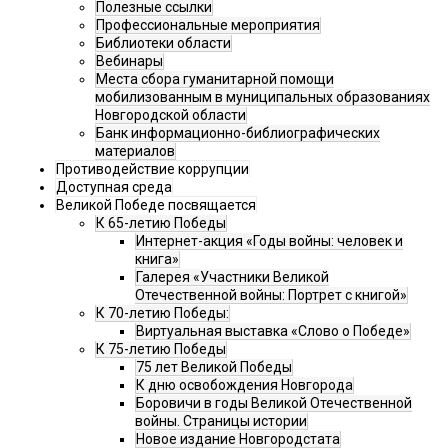
Полезные ссылки
Профессиональные мероприятия
Библиотеки области
Вебинары
Места сбора гуманитарной помощи
мобилизованным в муниципальных образованиях
Новгородской области
Банк информационно-библиографических
материалов
Противодействие коррупции
Доступная среда
Великой Победе посвящается
К 65-летию Победы
Интернет-акция «Годы войны: человек и
книга»
Галерея «Участники Великой
Отечественной войны: Портрет с книгой»
К 70-летию Победы:
Виртуальная выставка «Слово о Победе»
К 75-летию Победы
75 лет Великой Победы
К дню освобождения Новгорода
Боровичи в годы Великой Отечественной
войны. Страницы истории
Новое издание Новгородстата