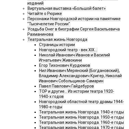
изданий
Виртуальная выставка «Большой балет»
Читайте о Рюрике
Персонажи Новгородской истории на памятнике
"Тысячелетие России"
Усадьба Онег в биографии Сергея Васильевича
Рахманинова
Театральная жизнь Новгорода
Страницы истории
Новгородский театр - век XIX…
Николай Иванович Иванов и Василий
Игнатьевич Живокини
Егор Тихонович Курдюмов
Нил Иванович Мерянский (Богдановский),
Владимир Александрович Кригер, Николай
Иванович Собольщиков-Самарин
Павел Павлович Гайдебуров
ТОР и другие… Из истории театра 1920-
1940-х годов
Новгородский областной театр драмы 1944-
1980-е годы
Театральная жизнь Новгорода. 1940-е годы
Театральная жизнь Новгорода. 1950-е годы
Театральная жизнь Новгорода. 1960-е годы
Театральная жизнь Новгорода. 1970-е годы