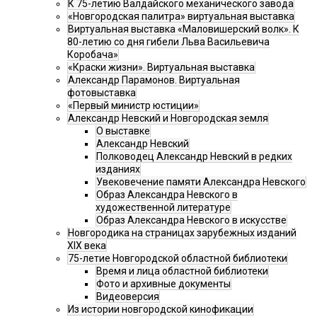
К 75-летию Валдайского механического завода
«Новгородская палитра» виртуальная выставка
Виртуальная выставка «Маловишерский волк». К
80-летию со дня гибели Льва Васильевича
Коробача»
«Краски жизни». Виртуальная выставка
Александр Парамонов. Виртуальная
фотовыставка
«Первый министр юстиции»
Александр Невский и Новгородская земля
О выставке
Александр Невский
Полководец Александр Невский в редких
изданиях
Увековечение памяти Александра Невского
Образ Александра Невского в
художественной литературе
Образ Александра Невского в искусстве
Новгородика на страницах зарубежных изданий
XIX века
75-летие Новгородской областной библиотеки
Время и лица областной библиотеки
Фото и архивные документы
Видеоверсия
Из истории новгородской кинофикации