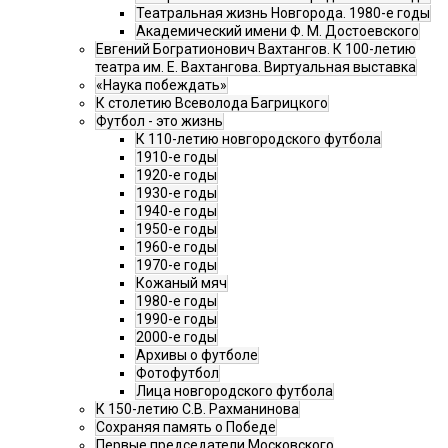
Театральная жизнь Новгорода. 1980-е годы
Академический имени Ф. М. Достоевского
Евгений Богратионович Вахтангов. К 100-летию
театра им. Е. Вахтангова. Виртуальная выставка
«Наука побеждать»
К столетию Всеволода Багрицкого
Футбол - это жизнь
К 110-летию новгородского футбола
1910-е годы
1920-е годы
1930-е годы
1940-е годы
1950-е годы
1960-е годы
1970-е годы
Кожаный мяч
1980-е годы
1990-е годы
2000-е годы
Архивы о футболе
Фотофутбол
Лица новгородского футбола
К 150-летию С.В. Рахманинова
Сохраняя память о Победе
Первые председатели Московского