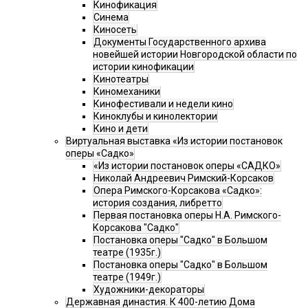
Кинофикация
Синема
Киносеть
Документы Государственного архива
новейшей истории Новгородской области по
истории кинофикации
Кинотеатры
Киномеханики
Кинофестивали и недели кино
Киноклубы и кинолектории
Кино и дети
Виртуальная выставка «Из истории постановок
оперы «Садко»
«Из истории постановок оперы «САДКО»
Николай Андреевич Римский-Корсаков
Опера Римского-Корсакова «Садко»:
история создания, либретто
Первая постановка оперы Н.А. Римского-
Корсакова "Садко"
Постановка оперы "Садко" в Большом
театре (1935г.)
Постановка оперы "Садко" в Большом
театре (1949г.)
Художники-декораторы
Державная династия. К 400-летию Дома