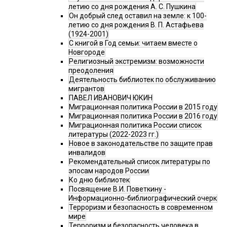
летию со дня рождения А. С. Пушкина
Он добрый след оставил на земле: к 100-
летию со дня рождения В. П. Астафьева
(1924-2001)
С книгой в Год семьи: читаем вместе о
Новгороде
Религиозный экстремизм: возможности
преодоления
Деятельность библиотек по обслуживанию
мигрантов
ПАВЕЛ ИВАНОВИЧ ЮКИН
Миграционная политика России в 2015 году
Миграционная политика России в 2016 году
Миграционная политика России список
литературы (2022-2023 гг.)
Новое в законодательстве по защите прав
инвалидов
Рекомендательный список литературы по
эпосам народов России
Ко дню библиотек
Посвящение В.И. Поветкину -
Информационно-библиографический очерк
Терроризм и безопасность в современном
мире
Терроризм и безопасность человека в