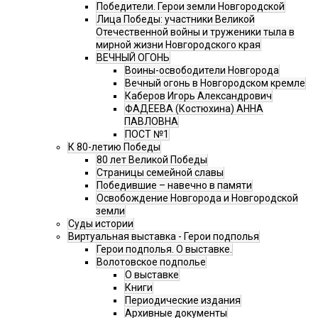
Победители. Герои земли Новгородской
Лица Победы: участники Великой
Отечественной войны и труженики тыла в
мирной жизни Новгородского края
ВЕЧНЫЙ ОГОНЬ
Воины-освободители Новгорода
Вечный огонь в Новгородском кремле
Каберов Игорь Александрович
ФАДЕЕВА (Костюхина) АННА
ПАВЛОВНА
ПОСТ №1
К 80-летию Победы
80 лет Великой Победы
Страницы семейной славы
Победившие – навечно в памяти
Освобождение Новгорода и Новгородской
земли
Суды истории
Виртуальная выставка - Герои подполья
Герои подполья. О выставке.
Волотовское подполье
О выставке
Книги
Периодические издания
Архивные документы