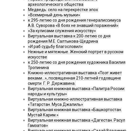
археологического общества
Медведь: село на перекрёстке эпох
«Всемирный день музыки»
к 295-летию со дня рождения генералиссимуса
А.В. Суворова «В боях не знавший поражений»
«За кулисами служения искусству»
Виртуальная выставка к 200-летию со дня
рождения М.Е. Салтыкова-Щедрина
«И раб судьбу благословил»
Нежные и мятежные. Женский портрет в русском
искусстве
к 250-летию со дня рождения художника Василия
Тропинина
Книжно-иллюстративная выставка «Поэт живет
веками…», посвященная 210-летней годовщине
смерти Г. Р. Державина.
Виртуальная книжная выставка «Палитра России:
народы и культуры»
Виртуальная книжно-иллюстративная выставка
«Татарстан. Муса Джалиль»
Виртуальная книжная выставка «Башкортостан.
Мустай Карим.»
Виртуальная книжная выставка «Дагестан. Расул
Гамзатов»
Виртуальная книжная выставка «Садай Владимир