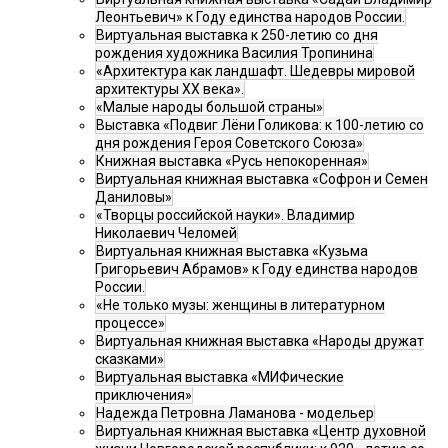
Леонтьевич» к Году единства народов России.
Виртуальная выставка к 250-летию со дня
рождения художника Василия Тропинина
«Архитектура как ландшафт. Шедевры мировой
архитектуры XX века».
«Малые народы большой страны»
Выставка «Подвиг Лёни Голикова: к 100-летию со
дня рождения Героя Советского Союза»
Книжная выставка «Русь непокоренная»
Виртуальная книжная выставка «Софрон и Семен
Даниловы»
«Творцы российской науки». Владимир
Николаевич Челомей
Виртуальная книжная выставка «Кузьма
Григорьевич Абрамов» к Году единства народов
России.
«Не только музы: женщины в литературном
процессе»
Виртуальная книжная выставка «Народы дружат
сказками»
Виртуальная выставка «МИФические
приключения»
Надежда Петровна Ламанова - модельер
Виртуальная книжная выставка «Центр духовной