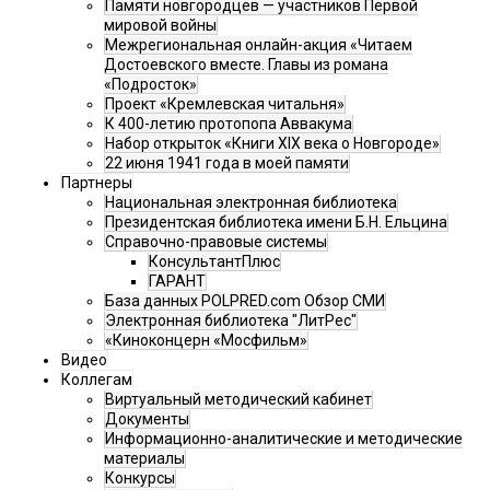
Памяти новгородцев — участников Первой
мировой войны
Межрегиональная онлайн-акция «Читаем
Достоевского вместе. Главы из романа
«Подросток»
Проект «Кремлевская читальня»
К 400-летию протопопа Аввакума
Набор открыток «Книги XIX века о Новгороде»
22 июня 1941 года в моей памяти
Партнеры
Национальная электронная библиотека
Президентская библиотека имени Б.Н. Ельцина
Справочно-правовые системы
КонсультантПлюс
ГАРАНТ
База данных POLPRED.com Обзор СМИ
Электронная библиотека "ЛитРес"
«Киноконцерн «Мосфильм»
Видео
Коллегам
Виртуальный методический кабинет
Документы
Информационно-аналитические и методические
материалы
Конкурсы