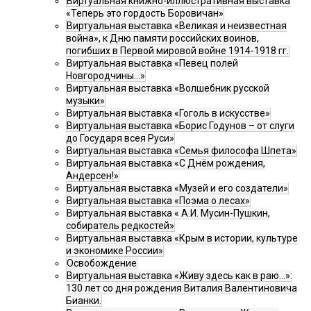
Виртуальная книжно-иллюстративная выставка
«Теперь это гордость Боровичан»
Виртуальная выставка «Великая и неизвестная
война», к Дню памяти российских воинов,
погибших в Первой мировой войне 1914-1918 гг.
Виртуальная выставка «Певец полей
Новгородчины…»
Виртуальная выставка «Волшебник русской
музыки»
Виртуальная выставка «Гоголь в искусстве»
Виртуальная выставка «Борис Годунов – от слуги
до Государя всея Руси»
Виртуальная выставка «Семья философа Шпета»
Виртуальная выставка «С Днём рождения,
Андерсен!»
Виртуальная выставка «Музей и его создатели»
Виртуальная выставка «Поэма о лесах»
Виртуальная выставка « А.И. Мусин-Пушкин,
собиратель редкостей»
Виртуальная выставка «Крым в истории, культуре
и экономике России»
Освобождение
Виртуальная выставка «Живу здесь как в раю…»:
130 лет со дня рождения Виталия Валентиновича
Бианки.