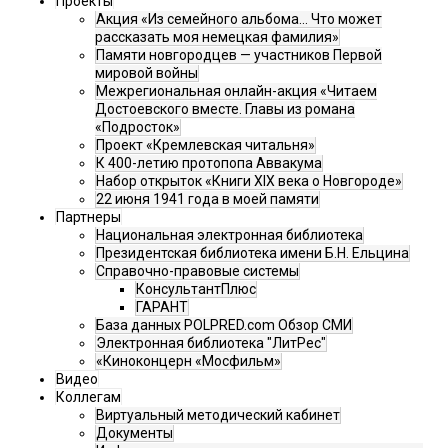
Проекты
Акция «Из семейного альбома... Что может
рассказать моя немецкая фамилия»
Памяти новгородцев — участников Первой
мировой войны
Межрегиональная онлайн-акция «Читаем
Достоевского вместе. Главы из романа
«Подросток»
Проект «Кремлевская читальня»
К 400-летию протопопа Аввакума
Набор открыток «Книги XIX века о Новгороде»
22 июня 1941 года в моей памяти
Партнеры
Национальная электронная библиотека
Президентская библиотека имени Б.Н. Ельцина
Справочно-правовые системы
КонсультантПлюс
ГАРАНТ
База данных POLPRED.com Обзор СМИ
Электронная библиотека "ЛитРес"
«Киноконцерн «Мосфильм»
Видео
Коллегам
Виртуальный методический кабинет
Документы