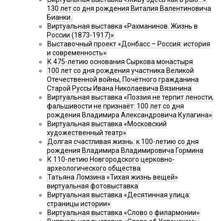
130 лет со дня рождения Виталия Валентиновича
Бианки.
Виртуальная выставка «Рахманинов. Жизнь в
России (1873-1917)»
Выставочный проект «Донбасс – Россия: история
и современность»
К 475-летию основания Сыркова монастыря
100 лет со дня рождения участника Великой
Отечественной войны, Почётного гражданина
Старой Руссы Ивана Николаевича Вязинина
Виртуальная выставка «Поэзия не терпит лености,
фальшивости не признаёт: 100 лет со дня
рождения Владимира Александровича Кулагина»
Виртуальная выставка «Московский
художественный театр»
Долгая счастливая жизнь: к 100-летию со дня
рождения Владимира Владимировича Гормина
К 110-летию Новгородского церковно-
археологического общества
Татьяна Ломзина «Тихая жизнь вещей»
виртуальная фотовыставка
Виртуальная выставка «Десятинная улица:
страницы истории»
Виртуальная выставка «Слово о филармонии»