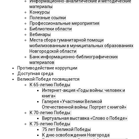
Информационно-аналитические и методические
материалы
Конкурсы
Полезные ссылки
Профессиональные мероприятия
Библиотеки области
Вебинары
Места сбора гуманитарной помощи
мобилизованным в муниципальных образованиях
Новгородской области
Банк информационно-библиографических
материалов
Противодействие коррупции
Доступная среда
Великой Победе посвящается
К 65-летию Победы
Интернет-акция «Годы войны: человек и
книга»
Галерея «Участники Великой
Отечественной войны: Портрет с книгой»
К 70-летию Победы:
Виртуальная выставка «Слово о Победе»
К 75-летию Победы
75 лет Великой Победы
К дню освобождения Новгорода