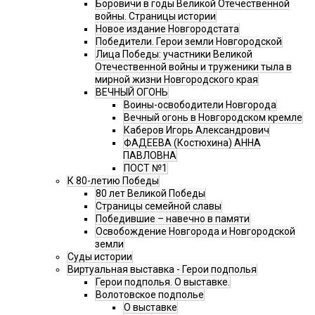
Боровичи в годы Великой Отечественной
войны. Страницы истории
Новое издание Новгородстата
Победители. Герои земли Новгородской
Лица Победы: участники Великой
Отечественной войны и труженики тыла в
мирной жизни Новгородского края
ВЕЧНЫЙ ОГОНЬ
Воины-освободители Новгорода
Вечный огонь в Новгородском кремле
Каберов Игорь Александрович
ФАДЕЕВА (Костюхина) АННА
ПАВЛОВНА
ПОСТ №1
К 80-летию Победы
80 лет Великой Победы
Страницы семейной славы
Победившие – навечно в памяти
Освобождение Новгорода и Новгородской
земли
Суды истории
Виртуальная выставка - Герои подполья
Герои подполья. О выставке.
Волотовское подполье
О выставке