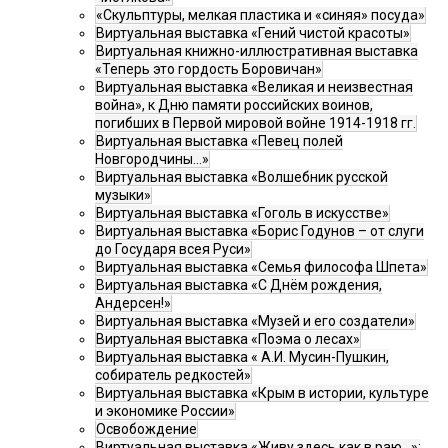
«Скульптуры, мелкая пластика и «синяя» посуда»
Виртуальная выставка «Гений чистой красоты»
Виртуальная книжно-иллюстративная выставка
«Теперь это гордость Боровичан»
Виртуальная выставка «Великая и неизвестная
война», к Дню памяти российских воинов,
погибших в Первой мировой войне 1914-1918 гг.
Виртуальная выставка «Певец полей
Новгородчины…»
Виртуальная выставка «Волшебник русской
музыки»
Виртуальная выставка «Гоголь в искусстве»
Виртуальная выставка «Борис Годунов – от слуги
до Государя всея Руси»
Виртуальная выставка «Семья философа Шпета»
Виртуальная выставка «С Днём рождения,
Андерсен!»
Виртуальная выставка «Музей и его создатели»
Виртуальная выставка «Поэма о лесах»
Виртуальная выставка « А.И. Мусин-Пушкин,
собиратель редкостей»
Виртуальная выставка «Крым в истории, культуре
и экономике России»
Освобождение
Виртуальная выставка «Живу здесь как в раю…»: