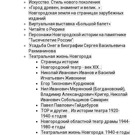
Искусство. Стиль нового поколения
«Город древен, знаменит и велик…» :
Новгородская земля на страницах зарубежных
изданий
Виртуальная выставка «Большой балет»
Читайте о Рюрике
Персонажи Новгородской истории на памятнике
"Тысячелетие России"
Усадьба Онег в биографии Сергея Васильевича
Рахманинова
Театральная жизнь Новгорода
Страницы истории
Новгородский театр - век XIX…
Николай Иванович Иванов и Василий
Игнатьевич Живокини
Егор Тихонович Курдюмов
Нил Иванович Мерянский (Богдановский),
Владимир Александрович Кригер, Николай
Иванович Собольщиков-Самарин
Павел Павлович Гайдебуров
ТОР и другие… Из истории театра 1920-
1940-х годов
Новгородский областной театр драмы 1944-
1980-е годы
Театральная жизнь Новгорода. 1940-е годы