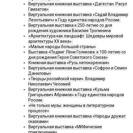
Виртуальная книжная выставка «Дагестан. Расул
Гамзатов»
Виртуальная книжная выставка «Садай Владимир
Леонтьевич» к Году единства народов России.
Виртуальная выставка к 250-летию со дня
рождения художника Василия Тропинина
«Архитектура как ландшафт. Шедевры мировой
архитектуры XX века».
«Малые народы большой страны»
Выставка «Подвиг Лёни Голикова: к 100-летию со
дня рождения Героя Советского Союза»
Книжная выставка «Русь непокоренная»
Виртуальная книжная выставка «Софрон и Семен
Даниловы»
«Творцы российской науки». Владимир
Николаевич Челомей
Виртуальная книжная выставка «Кузьма
Григорьевич Абрамов» к Году единства народов
России.
«Не только музы: женщины в литературном
процессе»
Виртуальная книжная выставка «Народы дружат
сказками»
Виртуальная выставка «МИФические
приключения»