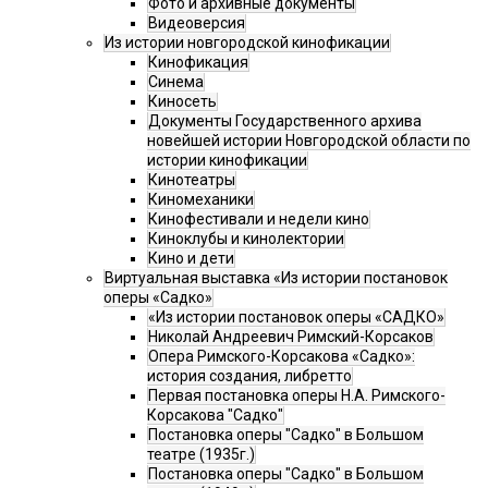
Фото и архивные документы
Видеоверсия
Из истории новгородской кинофикации
Кинофикация
Синема
Киносеть
Документы Государственного архива
новейшей истории Новгородской области по
истории кинофикации
Кинотеатры
Киномеханики
Кинофестивали и недели кино
Киноклубы и кинолектории
Кино и дети
Виртуальная выставка «Из истории постановок
оперы «Садко»
«Из истории постановок оперы «САДКО»
Николай Андреевич Римский-Корсаков
Опера Римского-Корсакова «Садко»:
история создания, либретто
Первая постановка оперы Н.А. Римского-
Корсакова "Садко"
Постановка оперы "Садко" в Большом
театре (1935г.)
Постановка оперы "Садко" в Большом