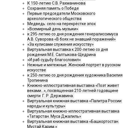
К 150-летию С.В. Рахманинова
Сохраняя память о Победе
Первые председатели Московского
археологического общества
Медведь: село на перекрёстке эпох
«Всемирный день музыки»
к 295-летию со дня рождения генералиссимуса
А.В. Суворова «В боях не знавший поражений»
«За кулисами служения искусству»
Виртуальная выставка к 200-летию со дня
рождения М.Е. Салтыкова-Щедрина
«И раб судьбу благословил»
Нежные и мятежные. Женский портрет в русском
искусстве
к 250-летию со дня рождения художника Василия
Тропинина
Книжно-иллюстративная выставка «Поэт живет
веками…», посвященная 210-летней годовщине
смерти Г. Р. Державина.
Виртуальная книжная выставка «Палитра России:
народы и культуры»
Виртуальная книжно-иллюстративная выставка
«Татарстан. Муса Джалиль»
Виртуальная книжная выставка «Башкортостан.
Мустай Карим.»