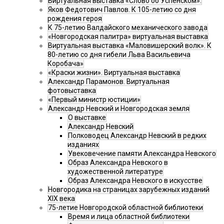
Виртуальная выставка «Слово об Успенском».
Яков Федотович Павлов. К 105-летию со дня
рождения героя
К 75-летию Валдайского механического завода
«Новгородская палитра» виртуальная выставка
Виртуальная выставка «Маловишерский волк». К
80-летию со дня гибели Льва Васильевича
Коробача»
«Краски жизни». Виртуальная выставка
Александр Парамонов. Виртуальная
фотовыставка
«Первый министр юстиции»
Александр Невский и Новгородская земля
О выставке
Александр Невский
Полководец Александр Невский в редких
изданиях
Увековечение памяти Александра Невского
Образ Александра Невского в
художественной литературе
Образ Александра Невского в искусстве
Новгородика на страницах зарубежных изданий
XIX века
75-летие Новгородской областной библиотеки
Время и лица областной библиотеки