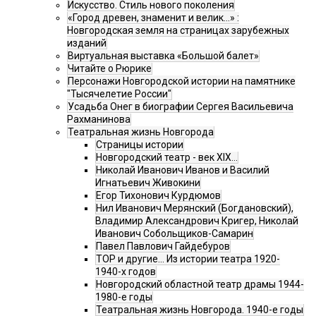
Искусство. Стиль нового поколения
«Город древен, знаменит и велик…» :
Новгородская земля на страницах зарубежных
изданий
Виртуальная выставка «Большой балет»
Читайте о Рюрике
Персонажи Новгородской истории на памятнике
"Тысячелетие России"
Усадьба Онег в биографии Сергея Васильевича
Рахманинова
Театральная жизнь Новгорода
Страницы истории
Новгородский театр - век XIX…
Николай Иванович Иванов и Василий
Игнатьевич Живокини
Егор Тихонович Курдюмов
Нил Иванович Мерянский (Богдановский),
Владимир Александрович Кригер, Николай
Иванович Собольщиков-Самарин
Павел Павлович Гайдебуров
ТОР и другие… Из истории театра 1920-
1940-х годов
Новгородский областной театр драмы 1944-
1980-е годы
Театральная жизнь Новгорода. 1940-е годы