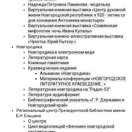
Надежда Петровна Ламанова - модельер
Виртуальная книжная выставка «Центр духовной
жизни Новгородской республики: к 920 - летию со
дня основания Антониева монастыря»
Виртуальная книжная выставка «Славянская
мифология: ночь Ивана Купалы»
Виртуальная книжно-иллюстративная выставка
«Чукотка. Юрий Рытхэу.»
Новгородика
Новгородика в электронном виде
Литературная карта
Книжные памятники
Краеведческие издания
Альманах «Новгородика»
Материалы конференции «НОВГОРОДСКОЕ
ЛИТЕРАТУРНОЕ КРАЕВЕДЕНИЕ...»
Литературная новгородика на "Радио-53"
Литература-аудиоформат
Библиографический указатель «Г. Р. Державин и
Новгородский край»
Региональный центр Президентской библиотеки имени
Б.Н. Ельцина
О центре
Цикл видеолекций «Феномен новгородской
реставрации»