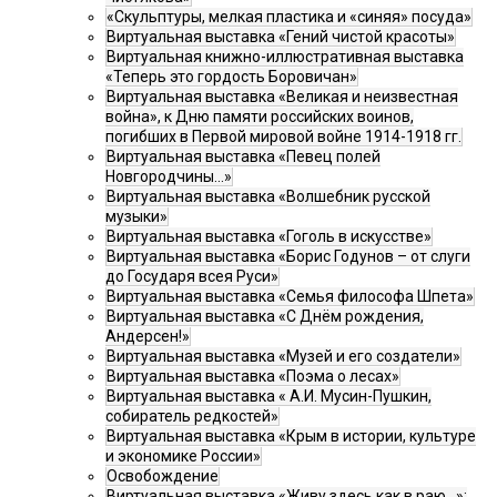
«Скульптуры, мелкая пластика и «синяя» посуда»
Виртуальная выставка «Гений чистой красоты»
Виртуальная книжно-иллюстративная выставка
«Теперь это гордость Боровичан»
Виртуальная выставка «Великая и неизвестная
война», к Дню памяти российских воинов,
погибших в Первой мировой войне 1914-1918 гг.
Виртуальная выставка «Певец полей
Новгородчины…»
Виртуальная выставка «Волшебник русской
музыки»
Виртуальная выставка «Гоголь в искусстве»
Виртуальная выставка «Борис Годунов – от слуги
до Государя всея Руси»
Виртуальная выставка «Семья философа Шпета»
Виртуальная выставка «С Днём рождения,
Андерсен!»
Виртуальная выставка «Музей и его создатели»
Виртуальная выставка «Поэма о лесах»
Виртуальная выставка « А.И. Мусин-Пушкин,
собиратель редкостей»
Виртуальная выставка «Крым в истории, культуре
и экономике России»
Освобождение
Виртуальная выставка «Живу здесь как в раю…»: