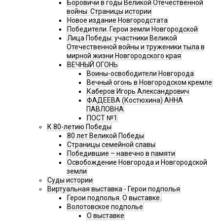
Боровичи в годы Великой Отечественной
войны. Страницы истории
Новое издание Новгородстата
Победители. Герои земли Новгородской
Лица Победы: участники Великой
Отечественной войны и труженики тыла в
мирной жизни Новгородского края
ВЕЧНЫЙ ОГОНЬ
Воины-освободители Новгорода
Вечный огонь в Новгородском кремле
Каберов Игорь Александрович
ФАДЕЕВА (Костюхина) АННА
ПАВЛОВНА
ПОСТ №1
К 80-летию Победы
80 лет Великой Победы
Страницы семейной славы
Победившие – навечно в памяти
Освобождение Новгорода и Новгородской
земли
Суды истории
Виртуальная выставка - Герои подполья
Герои подполья. О выставке.
Волотовское подполье
О выставке