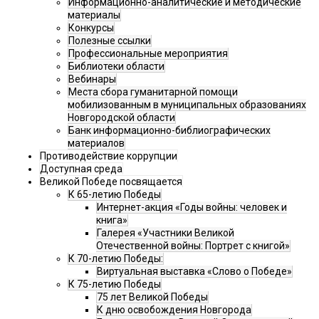
Информационно-аналитические и методические
материалы
Конкурсы
Полезные ссылки
Профессиональные мероприятия
Библиотеки области
Вебинары
Места сбора гуманитарной помощи
мобилизованным в муниципальных образованиях
Новгородской области
Банк информационно-библиографических
материалов
Противодействие коррупции
Доступная среда
Великой Победе посвящается
К 65-летию Победы
Интернет-акция «Годы войны: человек и
книга»
Галерея «Участники Великой
Отечественной войны: Портрет с книгой»
К 70-летию Победы:
Виртуальная выставка «Слово о Победе»
К 75-летию Победы
75 лет Великой Победы
К дню освобождения Новгорода