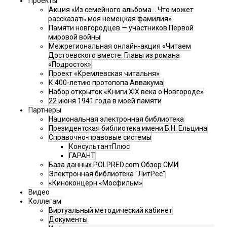
Проекты
Акция «Из семейного альбома... Что может
рассказать моя немецкая фамилия»
Памяти новгородцев — участников Первой
мировой войны
Межрегиональная онлайн-акция «Читаем
Достоевского вместе. Главы из романа
«Подросток»
Проект «Кремлевская читальня»
К 400-летию протопопа Аввакума
Набор открыток «Книги XIX века о Новгороде»
22 июня 1941 года в моей памяти
Партнеры
Национальная электронная библиотека
Президентская библиотека имени Б.Н. Ельцина
Справочно-правовые системы
КонсультантПлюс
ГАРАНТ
База данных POLPRED.com Обзор СМИ
Электронная библиотека "ЛитРес"
«Киноконцерн «Мосфильм»
Видео
Коллегам
Виртуальный методический кабинет
Документы