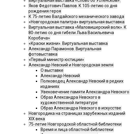
Виртуальная выставка «Слово об Успенском».
Яков Федотович Павлов. К 105-летию со дня
рождения героя
К 75-летию Валдайского механического завода
«Новгородская палитра» виртуальная выставка
Виртуальная выставка «Маловишерский волк». К
80-летию со дня гибели Льва Васильевича
Коробача»
«Краски жизни». Виртуальная выставка
Александр Парамонов. Виртуальная
фотовыставка
«Первый министр юстиции»
Александр Невский и Новгородская земля
О выставке
Александр Невский
Полководец Александр Невский в редких
изданиях
Увековечение памяти Александра Невского
Образ Александра Невского в
художественной литературе
Образ Александра Невского в искусстве
Новгородика на страницах зарубежных изданий
XIX века
75-летие Новгородской областной библиотеки
Время и лица областной библиотеки