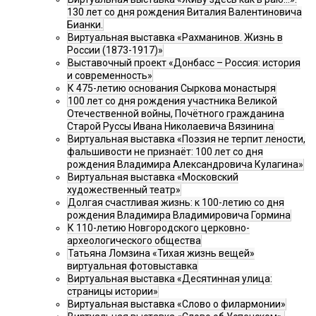
130 лет со дня рождения Виталия Валентиновича
Бианки.
Виртуальная выставка «Рахманинов. Жизнь в
России (1873-1917)»
Выставочный проект «Донбасс – Россия: история
и современность»
К 475-летию основания Сыркова монастыря
100 лет со дня рождения участника Великой
Отечественной войны, Почётного гражданина
Старой Руссы Ивана Николаевича Вязинина
Виртуальная выставка «Поэзия не терпит лености,
фальшивости не признаёт: 100 лет со дня
рождения Владимира Александровича Кулагина»
Виртуальная выставка «Московский
художественный театр»
Долгая счастливая жизнь: к 100-летию со дня
рождения Владимира Владимировича Гормина
К 110-летию Новгородского церковно-
археологического общества
Татьяна Ломзина «Тихая жизнь вещей»
виртуальная фотовыставка
Виртуальная выставка «Десятинная улица:
страницы истории»
Виртуальная выставка «Слово о филармонии»