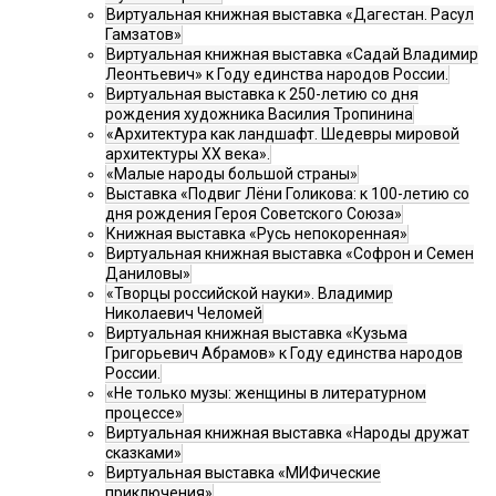
Виртуальная книжная выставка «Дагестан. Расул
Гамзатов»
Виртуальная книжная выставка «Садай Владимир
Леонтьевич» к Году единства народов России.
Виртуальная выставка к 250-летию со дня
рождения художника Василия Тропинина
«Архитектура как ландшафт. Шедевры мировой
архитектуры XX века».
«Малые народы большой страны»
Выставка «Подвиг Лёни Голикова: к 100-летию со
дня рождения Героя Советского Союза»
Книжная выставка «Русь непокоренная»
Виртуальная книжная выставка «Софрон и Семен
Даниловы»
«Творцы российской науки». Владимир
Николаевич Челомей
Виртуальная книжная выставка «Кузьма
Григорьевич Абрамов» к Году единства народов
России.
«Не только музы: женщины в литературном
процессе»
Виртуальная книжная выставка «Народы дружат
сказками»
Виртуальная выставка «МИФические
приключения»