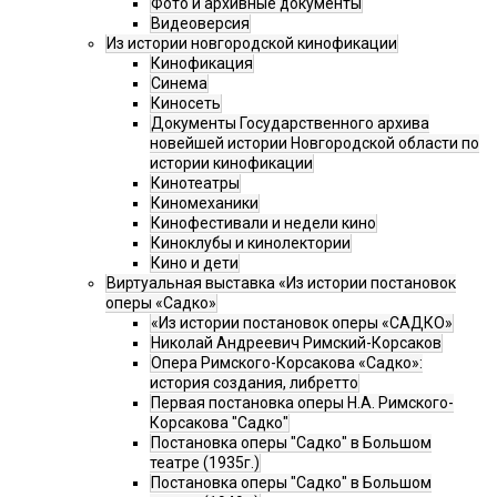
Фото и архивные документы
Видеоверсия
Из истории новгородской кинофикации
Кинофикация
Синема
Киносеть
Документы Государственного архива
новейшей истории Новгородской области по
истории кинофикации
Кинотеатры
Киномеханики
Кинофестивали и недели кино
Киноклубы и кинолектории
Кино и дети
Виртуальная выставка «Из истории постановок
оперы «Садко»
«Из истории постановок оперы «САДКО»
Николай Андреевич Римский-Корсаков
Опера Римского-Корсакова «Садко»:
история создания, либретто
Первая постановка оперы Н.А. Римского-
Корсакова "Садко"
Постановка оперы "Садко" в Большом
театре (1935г.)
Постановка оперы "Садко" в Большом