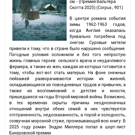
cм. - (Премия Вальтера
Скотта 2025) (Corpus ; 901).
В центре романа события
зимы 1962-1963 годов,
когда Англия оказалась
буквально погребена под
снегом. Суровые метели
привели к тому, что в стране было нарушено сообщение.
Погодные условия осложнили и без того непростую
жизнь главных героев: сельского врача и неудачливого
фермера, а также их жен, каждая из которых готовится к
тому, чтобы вот-вот стать матерью. На фоне снежных
пейзажей разворачиваются истории их жизней,
складывающиеся из повседневных трудов и привычек, а
также из воспоминаний о детстве и юности,
пришедшихся на годы Второй мировой войны. Возможно,
в тех временах скрыты причины неоднозначных
отношений внутри обеих семей: в них чувствуется
отстраненность, недосказанность, а порой и холодность,
созвучная морозной стуже, пронизывающей всю книгу. В
2025 году роман Эндрю Миллера попал в шорт-лист
Букеровской премии.