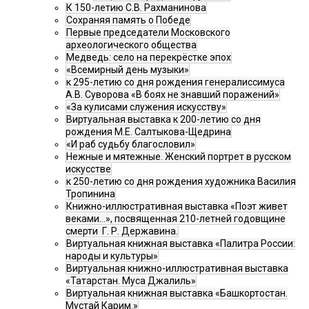
К 150-летию С.В. Рахманинова
Сохраняя память о Победе
Первые председатели Московского
археологического общества
Медведь: село на перекрёстке эпох
«Всемирный день музыки»
к 295-летию со дня рождения генералиссимуса
А.В. Суворова «В боях не знавший поражений»
«За кулисами служения искусству»
Виртуальная выставка к 200-летию со дня
рождения М.Е. Салтыкова-Щедрина
«И раб судьбу благословил»
Нежные и мятежные. Женский портрет в русском
искусстве
к 250-летию со дня рождения художника Василия
Тропинина
Книжно-иллюстративная выставка «Поэт живет
веками…», посвященная 210-летней годовщине
смерти Г. Р. Державина.
Виртуальная книжная выставка «Палитра России:
народы и культуры»
Виртуальная книжно-иллюстративная выставка
«Татарстан. Муса Джалиль»
Виртуальная книжная выставка «Башкортостан.
Мустай Карим.»