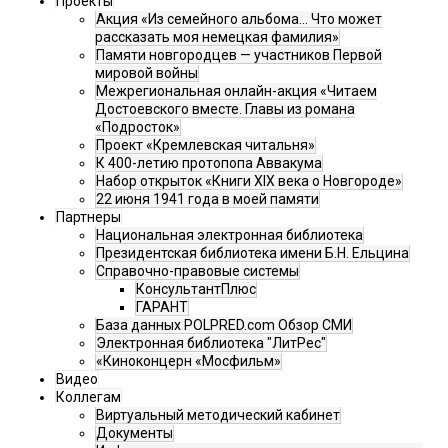
Проекты
Акция «Из семейного альбома... Что может
рассказать моя немецкая фамилия»
Памяти новгородцев — участников Первой
мировой войны
Межрегиональная онлайн-акция «Читаем
Достоевского вместе. Главы из романа
«Подросток»
Проект «Кремлевская читальня»
К 400-летию протопопа Аввакума
Набор открыток «Книги XIX века о Новгороде»
22 июня 1941 года в моей памяти
Партнеры
Национальная электронная библиотека
Президентская библиотека имени Б.Н. Ельцина
Справочно-правовые системы
КонсультантПлюс
ГАРАНТ
База данных POLPRED.com Обзор СМИ
Электронная библиотека "ЛитРес"
«Киноконцерн «Мосфильм»
Видео
Коллегам
Виртуальный методический кабинет
Документы