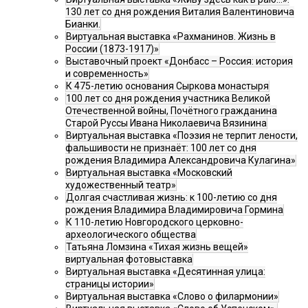
130 лет со дня рождения Виталия Валентиновича
Бианки.
Виртуальная выставка «Рахманинов. Жизнь в
России (1873-1917)»
Выставочный проект «Донбасс – Россия: история
и современность»
К 475-летию основания Сыркова монастыря
100 лет со дня рождения участника Великой
Отечественной войны, Почётного гражданина
Старой Руссы Ивана Николаевича Вязинина
Виртуальная выставка «Поэзия не терпит лености,
фальшивости не признаёт: 100 лет со дня
рождения Владимира Александровича Кулагина»
Виртуальная выставка «Московский
художественный театр»
Долгая счастливая жизнь: к 100-летию со дня
рождения Владимира Владимировича Гормина
К 110-летию Новгородского церковно-
археологического общества
Татьяна Ломзина «Тихая жизнь вещей»
виртуальная фотовыставка
Виртуальная выставка «Десятинная улица:
страницы истории»
Виртуальная выставка «Слово о филармонии»