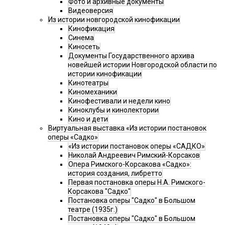
Фото и архивные документы
Видеоверсия
Из истории новгородской кинофикации
Кинофикация
Синема
Киносеть
Документы Государственного архива
новейшей истории Новгородской области по
истории кинофикации
Кинотеатры
Киномеханики
Кинофестивали и недели кино
Киноклубы и кинолектории
Кино и дети
Виртуальная выставка «Из истории постановок
оперы «Садко»
«Из истории постановок оперы «САДКО»
Николай Андреевич Римский-Корсаков
Опера Римского-Корсакова «Садко»:
история создания, либретто
Первая постановка оперы Н.А. Римского-
Корсакова "Садко"
Постановка оперы "Садко" в Большом
театре (1935г.)
Постановка оперы "Садко" в Большом