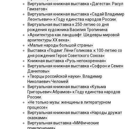
Виртуальная книжная выставка «Дагестан. Расул
Гамзатов»
Виртуальная книжная выставка «Садай Владимир
Леонтьевич» к Году единства народов России.
Виртуальная выставка к 250-летию со дня
рождения художника Василия Тропинина
«Архитектура как ландшафт. Шедевры мировой
архитектуры XX века».
«Малые народы большой страны»
Выставка «Подвиг Лёни Голикова: к 100-летию со
дня рождения Героя Советского Союза»
Книжная выставка «Русь непокоренная»
Виртуальная книжная выставка «Софрон и Семен
Даниловы»
«Творцы российской науки». Владимир
Николаевич Челомей
Виртуальная книжная выставка «Кузьма
Григорьевич Абрамов» к Году единства народов
России.
«Не только музы: женщины в литературном
процессе»
Виртуальная книжная выставка «Народы дружат
сказками»
Виртуальная выставка «МИФические
приключения»