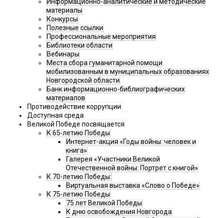
Информационно-аналитические и методические
материалы
Конкурсы
Полезные ссылки
Профессиональные мероприятия
Библиотеки области
Вебинары
Места сбора гуманитарной помощи
мобилизованным в муниципальных образованиях
Новгородской области
Банк информационно-библиографических
материалов
Противодействие коррупции
Доступная среда
Великой Победе посвящается
К 65-летию Победы
Интернет-акция «Годы войны: человек и
книга»
Галерея «Участники Великой
Отечественной войны: Портрет с книгой»
К 70-летию Победы:
Виртуальная выставка «Слово о Победе»
К 75-летию Победы
75 лет Великой Победы
К дню освобождения Новгорода