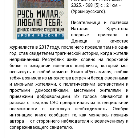
2025. - 568, [5] с. ; 21 см. -
(Уроки русского).
Писательница и поэтесса
Наталия Кручатова
впервые приехала в
Донецк в качестве
журналиста в 2017 году, после чего провела там не один
год, став свидетелем трагической истории, когда жители
непризнанных Республик жили словно на пороховой
бочке в ожидании военного конфликта, который мог
вспыхнуть в любой момент. Книга «Русь милая, люблю
тебя» возникла из множества встреч и бесед с военными
и мирными жителями, с политическими активистами и
простыми домохозяйками, местными жителями и
приезжими добровольцами. Их голоса сливаются в
рассказ о том, как СВО превратилась из потенциальной
возможности в жестокую необходимость. Особую
интонацию книге сообщает то, как менялась позиция
автора – от стороннего наблюдателя к вовлеченному и
сопереживающего свидетелю.