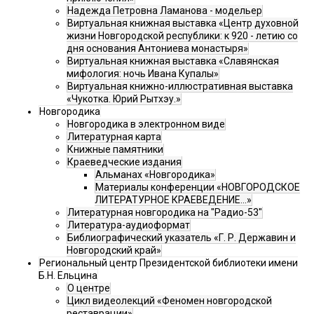
Надежда Петровна Ламанова - модельер
Виртуальная книжная выставка «Центр духовной
жизни Новгородской республики: к 920 - летию со
дня основания Антониева монастыря»
Виртуальная книжная выставка «Славянская
мифология: ночь Ивана Купалы»
Виртуальная книжно-иллюстративная выставка
«Чукотка. Юрий Рытхэу.»
Новгородика
Новгородика в электронном виде
Литературная карта
Книжные памятники
Краеведческие издания
Альманах «Новгородика»
Материалы конференции «НОВГОРОДСКОЕ
ЛИТЕРАТУРНОЕ КРАЕВЕДЕНИЕ...»
Литературная новгородика на "Радио-53"
Литература-аудиоформат
Библиографический указатель «Г. Р. Державин и
Новгородский край»
Региональный центр Президентской библиотеки имени
Б.Н. Ельцина
О центре
Цикл видеолекций «Феномен новгородской
реставрации»