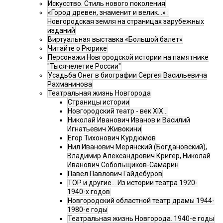
Искусство. Стиль нового поколения
«Город древен, знаменит и велик…» :
Новгородская земля на страницах зарубежных
изданий
Виртуальная выставка «Большой балет»
Читайте о Рюрике
Персонажи Новгородской истории на памятнике
"Тысячелетие России"
Усадьба Онег в биографии Сергея Васильевича
Рахманинова
Театральная жизнь Новгорода
Страницы истории
Новгородский театр - век XIX…
Николай Иванович Иванов и Василий
Игнатьевич Живокини
Егор Тихонович Курдюмов
Нил Иванович Мерянский (Богдановский),
Владимир Александрович Кригер, Николай
Иванович Собольщиков-Самарин
Павел Павлович Гайдебуров
ТОР и другие… Из истории театра 1920-
1940-х годов
Новгородский областной театр драмы 1944-
1980-е годы
Театральная жизнь Новгорода. 1940-е годы