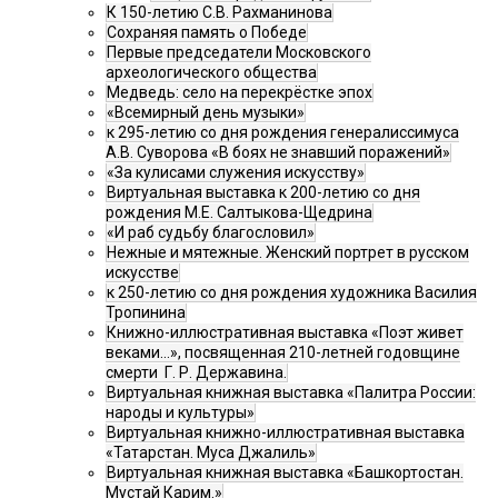
К 150-летию С.В. Рахманинова
Сохраняя память о Победе
Первые председатели Московского
археологического общества
Медведь: село на перекрёстке эпох
«Всемирный день музыки»
к 295-летию со дня рождения генералиссимуса
А.В. Суворова «В боях не знавший поражений»
«За кулисами служения искусству»
Виртуальная выставка к 200-летию со дня
рождения М.Е. Салтыкова-Щедрина
«И раб судьбу благословил»
Нежные и мятежные. Женский портрет в русском
искусстве
к 250-летию со дня рождения художника Василия
Тропинина
Книжно-иллюстративная выставка «Поэт живет
веками…», посвященная 210-летней годовщине
смерти Г. Р. Державина.
Виртуальная книжная выставка «Палитра России:
народы и культуры»
Виртуальная книжно-иллюстративная выставка
«Татарстан. Муса Джалиль»
Виртуальная книжная выставка «Башкортостан.
Мустай Карим.»