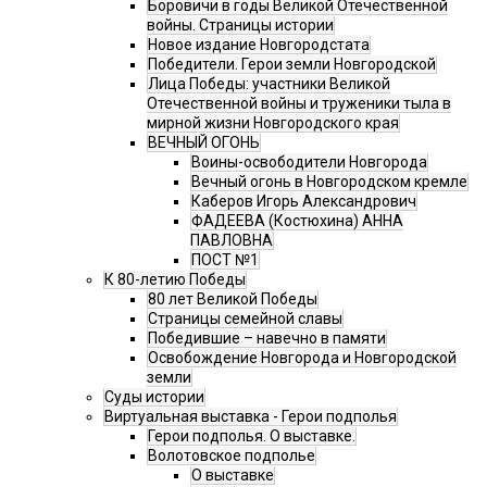
Боровичи в годы Великой Отечественной
войны. Страницы истории
Новое издание Новгородстата
Победители. Герои земли Новгородской
Лица Победы: участники Великой
Отечественной войны и труженики тыла в
мирной жизни Новгородского края
ВЕЧНЫЙ ОГОНЬ
Воины-освободители Новгорода
Вечный огонь в Новгородском кремле
Каберов Игорь Александрович
ФАДЕЕВА (Костюхина) АННА
ПАВЛОВНА
ПОСТ №1
К 80-летию Победы
80 лет Великой Победы
Страницы семейной славы
Победившие – навечно в памяти
Освобождение Новгорода и Новгородской
земли
Суды истории
Виртуальная выставка - Герои подполья
Герои подполья. О выставке.
Волотовское подполье
О выставке