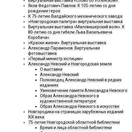
Виртуальная выставка «Слово об Успенском».
Яков Федотович Павлов. К 105-летию со дня
рождения героя
К 75-летию Валдайского механического завода
«Новгородская палитра» виртуальная выставка
Виртуальная выставка «Маловишерский волк». К
80-летию со дня гибели Льва Васильевича
Коробача»
«Краски жизни». Виртуальная выставка
Александр Парамонов. Виртуальная
фотовыставка
«Первый министр юстиции»
Александр Невский и Новгородская земля
О выставке
Александр Невский
Полководец Александр Невский в редких
изданиях
Увековечение памяти Александра Невского
Образ Александра Невского в
художественной литературе
Образ Александра Невского в искусстве
Новгородика на страницах зарубежных изданий
XIX века
75-летие Новгородской областной библиотеки
Время и лица областной библиотеки