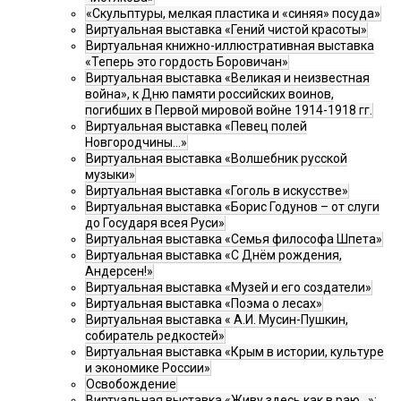
«Скульптуры, мелкая пластика и «синяя» посуда»
Виртуальная выставка «Гений чистой красоты»
Виртуальная книжно-иллюстративная выставка
«Теперь это гордость Боровичан»
Виртуальная выставка «Великая и неизвестная
война», к Дню памяти российских воинов,
погибших в Первой мировой войне 1914-1918 гг.
Виртуальная выставка «Певец полей
Новгородчины…»
Виртуальная выставка «Волшебник русской
музыки»
Виртуальная выставка «Гоголь в искусстве»
Виртуальная выставка «Борис Годунов – от слуги
до Государя всея Руси»
Виртуальная выставка «Семья философа Шпета»
Виртуальная выставка «С Днём рождения,
Андерсен!»
Виртуальная выставка «Музей и его создатели»
Виртуальная выставка «Поэма о лесах»
Виртуальная выставка « А.И. Мусин-Пушкин,
собиратель редкостей»
Виртуальная выставка «Крым в истории, культуре
и экономике России»
Освобождение
Виртуальная выставка «Живу здесь как в раю…»: