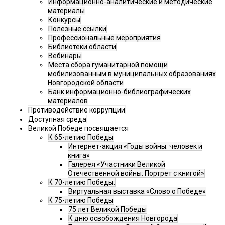
Информационно-аналитические и методические
материалы
Конкурсы
Полезные ссылки
Профессиональные мероприятия
Библиотеки области
Вебинары
Места сбора гуманитарной помощи
мобилизованным в муниципальных образованиях
Новгородской области
Банк информационно-библиографических
материалов
Противодействие коррупции
Доступная среда
Великой Победе посвящается
К 65-летию Победы
Интернет-акция «Годы войны: человек и
книга»
Галерея «Участники Великой
Отечественной войны: Портрет с книгой»
К 70-летию Победы:
Виртуальная выставка «Слово о Победе»
К 75-летию Победы
75 лет Великой Победы
К дню освобождения Новгорода