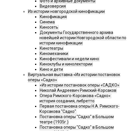
Фото и архивные документы
Видеоверсия
Из истории новгородской кинофикации
Кинофикация
Синема
Киносеть
Документы Государственного архива
новейшей истории Новгородской области по
истории кинофикации
Кинотеатры
Киномеханики
Кинофестивали и недели кино
Киноклубы и кинолектории
Кино и дети
Виртуальная выставка «Из истории постановок
оперы «Садко»
«Из истории постановок оперы «САДКО»
Николай Андреевич Римский-Корсаков
Опера Римского-Корсакова «Садко»:
история создания, либретто
Первая постановка оперы Н.А. Римского-
Корсакова "Садко"
Постановка оперы "Садко" в Большом
театре (1935г.)
Постановка оперы "Садко" в Большом