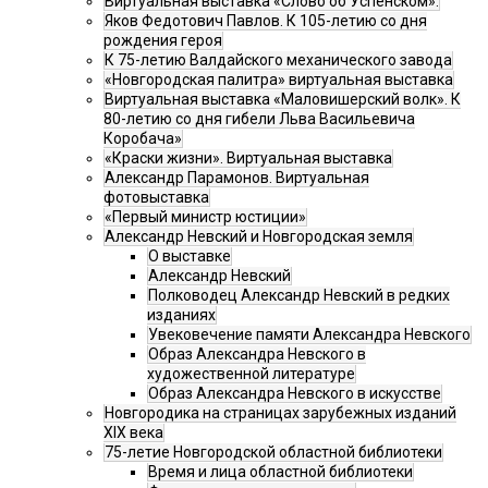
Виртуальная выставка «Слово об Успенском».
Яков Федотович Павлов. К 105-летию со дня
рождения героя
К 75-летию Валдайского механического завода
«Новгородская палитра» виртуальная выставка
Виртуальная выставка «Маловишерский волк». К
80-летию со дня гибели Льва Васильевича
Коробача»
«Краски жизни». Виртуальная выставка
Александр Парамонов. Виртуальная
фотовыставка
«Первый министр юстиции»
Александр Невский и Новгородская земля
О выставке
Александр Невский
Полководец Александр Невский в редких
изданиях
Увековечение памяти Александра Невского
Образ Александра Невского в
художественной литературе
Образ Александра Невского в искусстве
Новгородика на страницах зарубежных изданий
XIX века
75-летие Новгородской областной библиотеки
Время и лица областной библиотеки