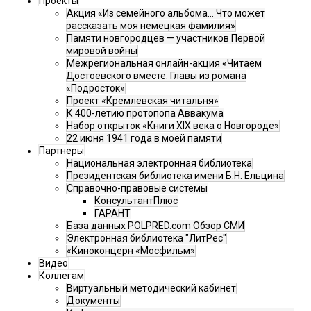
Проекты
Акция «Из семейного альбома... Что может
рассказать моя немецкая фамилия»
Памяти новгородцев — участников Первой
мировой войны
Межрегиональная онлайн-акция «Читаем
Достоевского вместе. Главы из романа
«Подросток»
Проект «Кремлевская читальня»
К 400-летию протопопа Аввакума
Набор открыток «Книги XIX века о Новгороде»
22 июня 1941 года в моей памяти
Партнеры
Национальная электронная библиотека
Президентская библиотека имени Б.Н. Ельцина
Справочно-правовые системы
КонсультантПлюс
ГАРАНТ
База данных POLPRED.com Обзор СМИ
Электронная библиотека "ЛитРес"
«Киноконцерн «Мосфильм»
Видео
Коллегам
Виртуальный методический кабинет
Документы