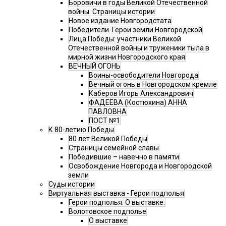
Боровичи в годы Великой Отечественной
войны. Страницы истории
Новое издание Новгородстата
Победители. Герои земли Новгородской
Лица Победы: участники Великой
Отечественной войны и труженики тыла в
мирной жизни Новгородского края
ВЕЧНЫЙ ОГОНЬ
Воины-освободители Новгорода
Вечный огонь в Новгородском кремле
Каберов Игорь Александрович
ФАДЕЕВА (Костюхина) АННА
ПАВЛОВНА
ПОСТ №1
К 80-летию Победы
80 лет Великой Победы
Страницы семейной славы
Победившие – навечно в памяти
Освобождение Новгорода и Новгородской
земли
Суды истории
Виртуальная выставка - Герои подполья
Герои подполья. О выставке.
Волотовское подполье
О выставке