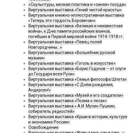
«Скульптуры, мелкая пластика и «синяя» посуда»
Виртуальная выставка «Гений чистой красоты»
Виртуальная книжно-иллюстративная выставка
«Теперь это гордость Боровичан»
Виртуальная выставка «Великая и неизвестная
война», к Дню памяти российских воинов,
погибших в Первой мировой войне 1914-1918 гг.
Виртуальная выставка «Певец полей
Новгородчины…»
Виртуальная выставка «Волшебник русской
музыки»
Виртуальная выставка «Гоголь в искусстве»
Виртуальная выставка «Борис Годунов – от слуги
до Государя всея Руси»
Виртуальная выставка «Семья философа Шпета»
Виртуальная выставка «С Днём рождения,
Андерсен!»
Виртуальная выставка «Музей и его создатели»
Виртуальная выставка «Поэма о лесах»
Виртуальная выставка « А.И. Мусин-Пушкин,
собиратель редкостей»
Виртуальная выставка «Крым в истории, культуре
и экономике России»
Освобождение
Виртуальная выставка «Живу здесь как в раю…»: