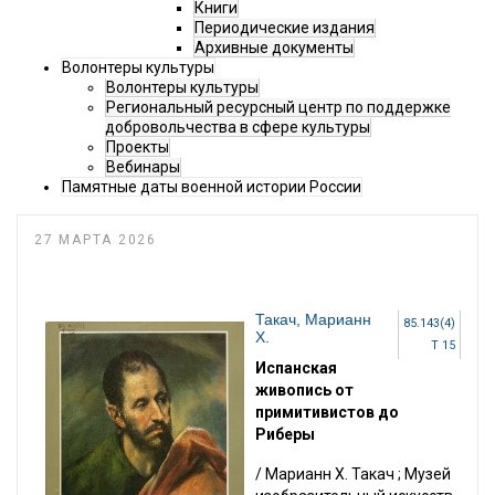
Книги
Периодические издания
Архивные документы
Волонтеры культуры
Волонтеры культуры
Региональный ресурсный центр по поддержке
добровольчества в сфере культуры
Проекты
Вебинары
Памятные даты военной истории России
27 МАРТА 2026
Такач, Марианн
85.143(4)
Х.
Т 15
Испанская
живопись от
примитивистов до
Риберы
/ Марианн Х. Такач ; Музей