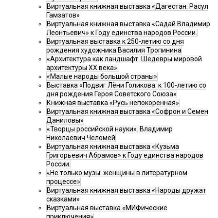
Виртуальная книжная выставка «Дагестан. Расул
Гамзатов»
Виртуальная книжная выставка «Садай Владимир
Леонтьевич» к Году единства народов России.
Виртуальная выставка к 250-летию со дня
рождения художника Василия Тропинина
«Архитектура как ландшафт. Шедевры мировой
архитектуры XX века».
«Малые народы большой страны»
Выставка «Подвиг Лёни Голикова: к 100-летию со
дня рождения Героя Советского Союза»
Книжная выставка «Русь непокоренная»
Виртуальная книжная выставка «Софрон и Семен
Даниловы»
«Творцы российской науки». Владимир
Николаевич Челомей
Виртуальная книжная выставка «Кузьма
Григорьевич Абрамов» к Году единства народов
России.
«Не только музы: женщины в литературном
процессе»
Виртуальная книжная выставка «Народы дружат
сказками»
Виртуальная выставка «МИФические
приключения»