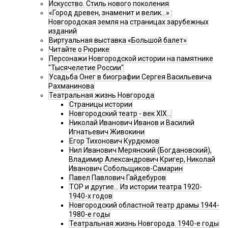
Искусство. Стиль нового поколения
«Город древен, знаменит и велик…» :
Новгородская земля на страницах зарубежных
изданий
Виртуальная выставка «Большой балет»
Читайте о Рюрике
Персонажи Новгородской истории на памятнике
"Тысячелетие России"
Усадьба Онег в биографии Сергея Васильевича
Рахманинова
Театральная жизнь Новгорода
Страницы истории
Новгородский театр - век XIX…
Николай Иванович Иванов и Василий
Игнатьевич Живокини
Егор Тихонович Курдюмов
Нил Иванович Мерянский (Богдановский),
Владимир Александрович Кригер, Николай
Иванович Собольщиков-Самарин
Павел Павлович Гайдебуров
ТОР и другие… Из истории театра 1920-
1940-х годов
Новгородский областной театр драмы 1944-
1980-е годы
Театральная жизнь Новгорода. 1940-е годы