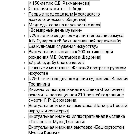
К 150-летию С.В. Рахманинова
Сохраняя память о Победе
Первые председатели Московского
археологического общества
Медведь: село на перекрёстке эпох
«Всемирный день музыки»
к 295-летию со дня рождения генералиссимуса
А.В. Суворова «В боях не знавший поражений»
«За кулисами служения искусству»
Виртуальная выставка к 200-летию со дня
рождения М.Е. Салтыкова-Щедрина
«И раб судьбу благословил»
Нежные и мятежные. Женский портрет в русском
искусстве
к 250-летию со дня рождения художника Василия
Тропинина
Книжно-иллюстративная выставка «Поэт живет
веками…», посвященная 210-летней годовщине
смерти Г. Р. Державина.
Виртуальная книжная выставка «Палитра России:
народы и культуры»
Виртуальная книжно-иллюстративная выставка
«Татарстан. Муса Джалиль»
Виртуальная книжная выставка «Башкортостан.
Мустай Карим.»