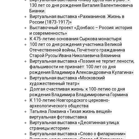
130 лет со дня рождения Виталия Валентиновича
Бианки.
Виртуальная выставка «Рахманинов. Жизнь в
России (1873-1917)»
Выставочный проект «Донбасс – Россия: история
и современность»
К 475-летию основания Сыркова монастыря
100 лет со дня рождения участника Великой
Отечественной войны, Почётного гражданина
Старой Руссы Ивана Николаевича Вязинина
Виртуальная выставка «Поэзия не терпит лености,
фальшивости не признаёт: 100 лет со дня
рождения Владимира Александровича Кулагина»
Виртуальная выставка «Московский
художественный театр»
Долгая счастливая жизнь: к 100-летию со дня
рождения Владимира Владимировича Гормина
К 110-летию Новгородского церковно-
археологического общества
Татьяна Ломзина «Тихая жизнь вещей»
виртуальная фотовыставка
Виртуальная выставка «Десятинная улица:
страницы истории»
Виртуальная выставка «Слово о филармонии»