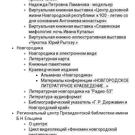
Надежда Петровна Ламанова - модельер
Виртуальная книжная выставка «Центр духовной
жизни Новгородской республики: к 920 - летию со
дня основания Антониева монастыря»
Виртуальная книжная выставка «Славянская
мифология: ночь Ивана Купалы»
Виртуальная книжно-иллюстративная выставка
«Чукотка. Юрий Рытхэу.»
Новгородика
Новгородика в электронном виде
Литературная карта
Книжные памятники
Краеведческие издания
Альманах «Новгородика»
Материалы конференции «НОВГОРОДСКОЕ
ЛИТЕРАТУРНОЕ КРАЕВЕДЕНИЕ...»
Литературная новгородика на "Радио-53"
Литература-аудиоформат
Библиографический указатель «Г. Р. Державин и
Новгородский край»
Региональный центр Президентской библиотеки имени
Б.Н. Ельцина
О центре
Цикл видеолекций «Феномен новгородской
реставрации»