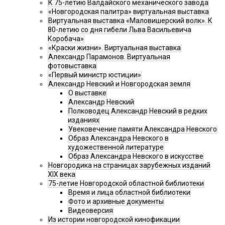
К 75-летию Валдайского механического завода
«Новгородская палитра» виртуальная выставка
Виртуальная выставка «Маловишерский волк». К
80-летию со дня гибели Льва Васильевича
Коробача»
«Краски жизни». Виртуальная выставка
Александр Парамонов. Виртуальная
фотовыставка
«Первый министр юстиции»
Александр Невский и Новгородская земля
О выставке
Александр Невский
Полководец Александр Невский в редких
изданиях
Увековечение памяти Александра Невского
Образ Александра Невского в
художественной литературе
Образ Александра Невского в искусстве
Новгородика на страницах зарубежных изданий
XIX века
75-летие Новгородской областной библиотеки
Время и лица областной библиотеки
Фото и архивные документы
Видеоверсия
Из истории новгородской кинофикации