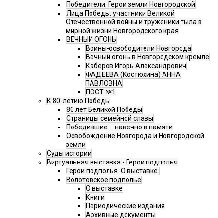
Победители. Герои земли Новгородской
Лица Победы: участники Великой
Отечественной войны и труженики тыла в
мирной жизни Новгородского края
ВЕЧНЫЙ ОГОНЬ
Воины-освободители Новгорода
Вечный огонь в Новгородском кремле
Каберов Игорь Александрович
ФАДЕЕВА (Костюхина) АННА
ПАВЛОВНА
ПОСТ №1
К 80-летию Победы
80 лет Великой Победы
Страницы семейной славы
Победившие – навечно в памяти
Освобождение Новгорода и Новгородской
земли
Суды истории
Виртуальная выставка - Герои подполья
Герои подполья. О выставке.
Волотовское подполье
О выставке
Книги
Периодические издания
Архивные документы