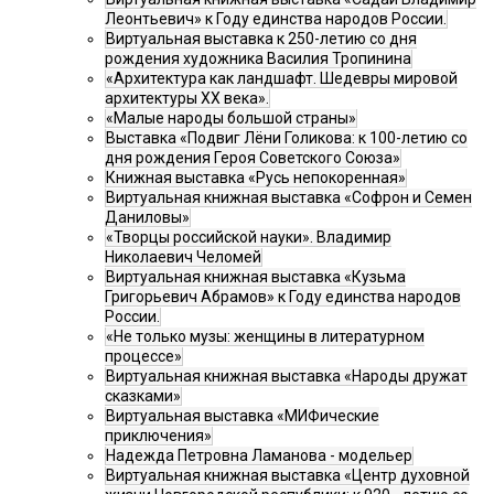
Леонтьевич» к Году единства народов России.
Виртуальная выставка к 250-летию со дня
рождения художника Василия Тропинина
«Архитектура как ландшафт. Шедевры мировой
архитектуры XX века».
«Малые народы большой страны»
Выставка «Подвиг Лёни Голикова: к 100-летию со
дня рождения Героя Советского Союза»
Книжная выставка «Русь непокоренная»
Виртуальная книжная выставка «Софрон и Семен
Даниловы»
«Творцы российской науки». Владимир
Николаевич Челомей
Виртуальная книжная выставка «Кузьма
Григорьевич Абрамов» к Году единства народов
России.
«Не только музы: женщины в литературном
процессе»
Виртуальная книжная выставка «Народы дружат
сказками»
Виртуальная выставка «МИФические
приключения»
Надежда Петровна Ламанова - модельер
Виртуальная книжная выставка «Центр духовной