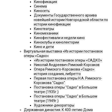
Кинофикация
Синема
Киносеть
Документы Государственного архива
новейшей истории Новгородской области по
истории кинофикации
Кинотеатры
Киномеханики
Кинофестивали и недели кино
Киноклубы и кинолектории
Кино и дети
Виртуальная выставка «Из истории постановок
оперы «Садко»
«Из истории постановок оперы «САДКО»
Николай Андреевич Римский-Корсаков
Опера Римского-Корсакова «Садко»:
история создания, либретто
Первая постановка оперы Н.А. Римского-
Корсакова "Садко"
Постановка оперы "Садко" в Большом
театре (1935г.)
Постановка оперы "Садко" в Большом
театре (1949г.)
Художники-декораторы
Державная династия. К 400-летию Дома