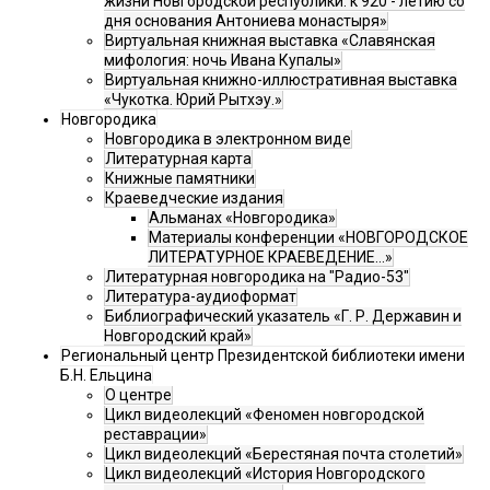
жизни Новгородской республики: к 920 - летию со
дня основания Антониева монастыря»
Виртуальная книжная выставка «Славянская
мифология: ночь Ивана Купалы»
Виртуальная книжно-иллюстративная выставка
«Чукотка. Юрий Рытхэу.»
Новгородика
Новгородика в электронном виде
Литературная карта
Книжные памятники
Краеведческие издания
Альманах «Новгородика»
Материалы конференции «НОВГОРОДСКОЕ
ЛИТЕРАТУРНОЕ КРАЕВЕДЕНИЕ...»
Литературная новгородика на "Радио-53"
Литература-аудиоформат
Библиографический указатель «Г. Р. Державин и
Новгородский край»
Региональный центр Президентской библиотеки имени
Б.Н. Ельцина
О центре
Цикл видеолекций «Феномен новгородской
реставрации»
Цикл видеолекций «Берестяная почта столетий»
Цикл видеолекций «История Новгородского