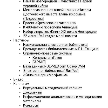
Памяти новгородцев — участников Первой
мировой войны
Межрегиональная онлайн-акция «Читаем
Достоевского вместе. Главы из романа
«Подросток»
Проект «Кремлевская читальня»
К 400-летию протопопа Аввакума
Набор открыток «Книги XIX века о Новгороде»
22 июня 1941 года в моей памяти
Партнеры
Национальная электронная библиотека
Президентская библиотека имени Б.Н. Ельцина
Справочно-правовые системы
КонсультантПлюс
ГАРАНТ
База данных POLPRED.com Обзор СМИ
Электронная библиотека "ЛитРес"
«Киноконцерн «Мосфильм»
Видео
Коллегам
Виртуальный методический кабинет
Документы
Информационно-аналитические и методические
материалы
Конкурсы