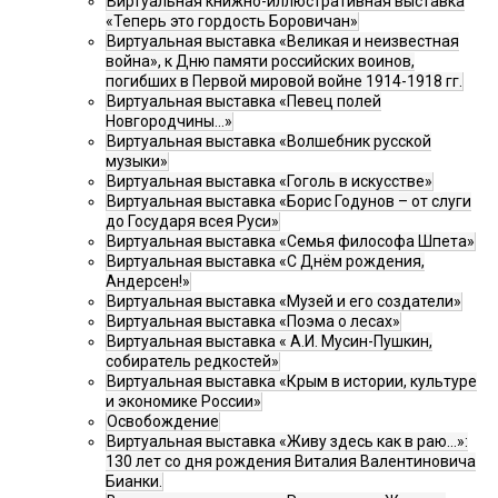
Виртуальная книжно-иллюстративная выставка
«Теперь это гордость Боровичан»
Виртуальная выставка «Великая и неизвестная
война», к Дню памяти российских воинов,
погибших в Первой мировой войне 1914-1918 гг.
Виртуальная выставка «Певец полей
Новгородчины…»
Виртуальная выставка «Волшебник русской
музыки»
Виртуальная выставка «Гоголь в искусстве»
Виртуальная выставка «Борис Годунов – от слуги
до Государя всея Руси»
Виртуальная выставка «Семья философа Шпета»
Виртуальная выставка «С Днём рождения,
Андерсен!»
Виртуальная выставка «Музей и его создатели»
Виртуальная выставка «Поэма о лесах»
Виртуальная выставка « А.И. Мусин-Пушкин,
собиратель редкостей»
Виртуальная выставка «Крым в истории, культуре
и экономике России»
Освобождение
Виртуальная выставка «Живу здесь как в раю…»:
130 лет со дня рождения Виталия Валентиновича
Бианки.