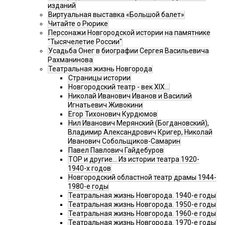
изданий
Виртуальная выставка «Большой балет»
Читайте о Рюрике
Персонажи Новгородской истории на памятнике
"Тысячелетие России"
Усадьба Онег в биографии Сергея Васильевича
Рахманинова
Театральная жизнь Новгорода
Страницы истории
Новгородский театр - век XIX…
Николай Иванович Иванов и Василий
Игнатьевич Живокини
Егор Тихонович Курдюмов
Нил Иванович Мерянский (Богдановский),
Владимир Александрович Кригер, Николай
Иванович Собольщиков-Самарин
Павел Павлович Гайдебуров
ТОР и другие… Из истории театра 1920-
1940-х годов
Новгородский областной театр драмы 1944-
1980-е годы
Театральная жизнь Новгорода. 1940-е годы
Театральная жизнь Новгорода. 1950-е годы
Театральная жизнь Новгорода. 1960-е годы
Театральная жизнь Новгорода. 1970-е годы