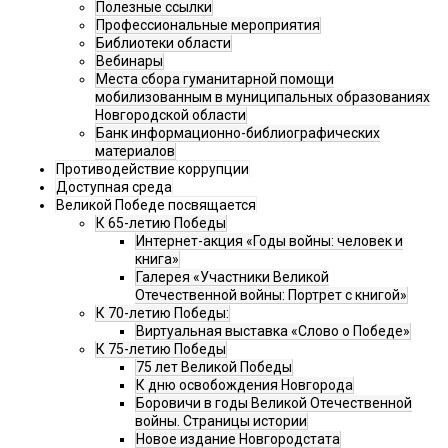
Полезные ссылки
Профессиональные мероприятия
Библиотеки области
Вебинары
Места сбора гуманитарной помощи
мобилизованным в муниципальных образованиях
Новгородской области
Банк информационно-библиографических
материалов
Противодействие коррупции
Доступная среда
Великой Победе посвящается
К 65-летию Победы
Интернет-акция «Годы войны: человек и
книга»
Галерея «Участники Великой
Отечественной войны: Портрет с книгой»
К 70-летию Победы:
Виртуальная выставка «Слово о Победе»
К 75-летию Победы
75 лет Великой Победы
К дню освобождения Новгорода
Боровичи в годы Великой Отечественной
войны. Страницы истории
Новое издание Новгородстата