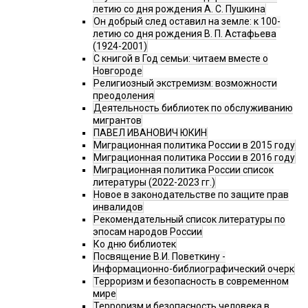
летию со дня рождения А. С. Пушкина
Он добрый след оставил на земле: к 100-
летию со дня рождения В. П. Астафьева
(1924-2001)
С книгой в Год семьи: читаем вместе о
Новгороде
Религиозный экстремизм: возможности
преодоления
Деятельность библиотек по обслуживанию
мигрантов
ПАВЕЛ ИВАНОВИЧ ЮКИН
Миграционная политика России в 2015 году
Миграционная политика России в 2016 году
Миграционная политика России список
литературы (2022-2023 гг.)
Новое в законодательстве по защите прав
инвалидов
Рекомендательный список литературы по
эпосам народов России
Ко дню библиотек
Посвящение В.И. Поветкину -
Информационно-библиографический очерк
Терроризм и безопасность в современном
мире
Терроризм и безопасность человека в