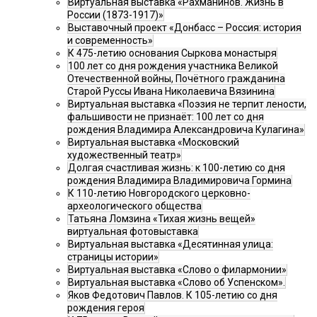
Виртуальная выставка «Рахманинов. Жизнь в
России (1873-1917)»
Выставочный проект «Донбасс – Россия: история
и современность»
К 475-летию основания Сыркова монастыря
100 лет со дня рождения участника Великой
Отечественной войны, Почётного гражданина
Старой Руссы Ивана Николаевича Вязинина
Виртуальная выставка «Поэзия не терпит лености,
фальшивости не признаёт: 100 лет со дня
рождения Владимира Александровича Кулагина»
Виртуальная выставка «Московский
художественный театр»
Долгая счастливая жизнь: к 100-летию со дня
рождения Владимира Владимировича Гормина
К 110-летию Новгородского церковно-
археологического общества
Татьяна Ломзина «Тихая жизнь вещей»
виртуальная фотовыставка
Виртуальная выставка «Десятинная улица:
страницы истории»
Виртуальная выставка «Слово о филармонии»
Виртуальная выставка «Слово об Успенском».
Яков Федотович Павлов. К 105-летию со дня
рождения героя