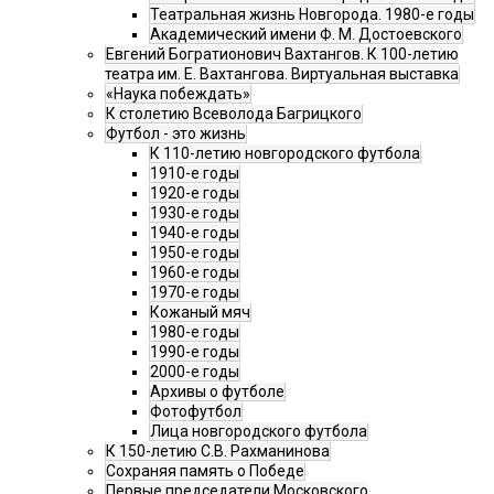
Театральная жизнь Новгорода. 1980-е годы
Академический имени Ф. М. Достоевского
Евгений Богратионович Вахтангов. К 100-летию
театра им. Е. Вахтангова. Виртуальная выставка
«Наука побеждать»
К столетию Всеволода Багрицкого
Футбол - это жизнь
К 110-летию новгородского футбола
1910-е годы
1920-е годы
1930-е годы
1940-е годы
1950-е годы
1960-е годы
1970-е годы
Кожаный мяч
1980-е годы
1990-е годы
2000-е годы
Архивы о футболе
Фотофутбол
Лица новгородского футбола
К 150-летию С.В. Рахманинова
Сохраняя память о Победе
Первые председатели Московского