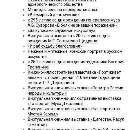
археологического общества
Медведь: село на перекрёстке эпох
«Всемирный день музыки»
к 295-летию со дня рождения генералиссимуса
А.В. Суворова «В боях не знавший поражений»
«За кулисами служения искусству»
Виртуальная выставка к 200-летию со дня
рождения М.Е. Салтыкова-Щедрина
«И раб судьбу благословил»
Нежные и мятежные. Женский портрет в русском
искусстве
к 250-летию со дня рождения художника Василия
Тропинина
Книжно-иллюстративная выставка «Поэт живет
веками…», посвященная 210-летней годовщине
смерти Г. Р. Державина.
Виртуальная книжная выставка «Палитра России:
народы и культуры»
Виртуальная книжно-иллюстративная выставка
«Татарстан. Муса Джалиль»
Виртуальная книжная выставка «Башкортостан.
Мустай Карим.»
Виртуальная книжная выставка «Дагестан. Расул
Гамзатов»
Виртуальная книжная выставка «Садай Владимир