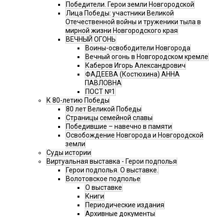
Победители. Герои земли Новгородской
Лица Победы: участники Великой
Отечественной войны и труженики тыла в
мирной жизни Новгородского края
ВЕЧНЫЙ ОГОНЬ
Воины-освободители Новгорода
Вечный огонь в Новгородском кремле
Каберов Игорь Александрович
ФАДЕЕВА (Костюхина) АННА
ПАВЛОВНА
ПОСТ №1
К 80-летию Победы
80 лет Великой Победы
Страницы семейной славы
Победившие – навечно в памяти
Освобождение Новгорода и Новгородской
земли
Суды истории
Виртуальная выставка - Герои подполья
Герои подполья. О выставке.
Волотовское подполье
О выставке
Книги
Периодические издания
Архивные документы