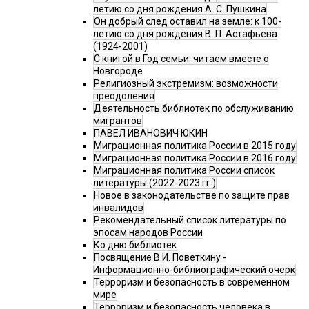
летию со дня рождения А. С. Пушкина
Он добрый след оставил на земле: к 100-
летию со дня рождения В. П. Астафьева
(1924-2001)
С книгой в Год семьи: читаем вместе о
Новгороде
Религиозный экстремизм: возможности
преодоления
Деятельность библиотек по обслуживанию
мигрантов
ПАВЕЛ ИВАНОВИЧ ЮКИН
Миграционная политика России в 2015 году
Миграционная политика России в 2016 году
Миграционная политика России список
литературы (2022-2023 гг.)
Новое в законодательстве по защите прав
инвалидов
Рекомендательный список литературы по
эпосам народов России
Ко дню библиотек
Посвящение В.И. Поветкину -
Информационно-библиографический очерк
Терроризм и безопасность в современном
мире
Терроризм и безопасность человека в