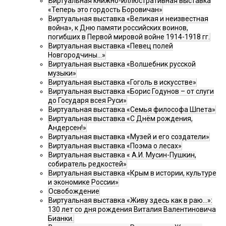
Виртуальная книжно-иллюстративная выставка
«Теперь это гордость Боровичан»
Виртуальная выставка «Великая и неизвестная
война», к Дню памяти российских воинов,
погибших в Первой мировой войне 1914-1918 гг.
Виртуальная выставка «Певец полей
Новгородчины…»
Виртуальная выставка «Волшебник русской
музыки»
Виртуальная выставка «Гоголь в искусстве»
Виртуальная выставка «Борис Годунов – от слуги
до Государя всея Руси»
Виртуальная выставка «Семья философа Шпета»
Виртуальная выставка «С Днём рождения,
Андерсен!»
Виртуальная выставка «Музей и его создатели»
Виртуальная выставка «Поэма о лесах»
Виртуальная выставка « А.И. Мусин-Пушкин,
собиратель редкостей»
Виртуальная выставка «Крым в истории, культуре
и экономике России»
Освобождение
Виртуальная выставка «Живу здесь как в раю…»:
130 лет со дня рождения Виталия Валентиновича
Бианки.