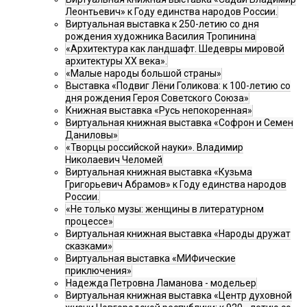
Леонтьевич» к Году единства народов России.
Виртуальная выставка к 250-летию со дня
рождения художника Василия Тропинина
«Архитектура как ландшафт. Шедевры мировой
архитектуры XX века».
«Малые народы большой страны»
Выставка «Подвиг Лёни Голикова: к 100-летию со
дня рождения Героя Советского Союза»
Книжная выставка «Русь непокоренная»
Виртуальная книжная выставка «Софрон и Семен
Даниловы»
«Творцы российской науки». Владимир
Николаевич Челомей
Виртуальная книжная выставка «Кузьма
Григорьевич Абрамов» к Году единства народов
России.
«Не только музы: женщины в литературном
процессе»
Виртуальная книжная выставка «Народы дружат
сказками»
Виртуальная выставка «МИФические
приключения»
Надежда Петровна Ламанова - модельер
Виртуальная книжная выставка «Центр духовной