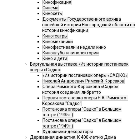
Кинофикация
Синема
Киносеть
Документы Государственного архива
новейшей истории Новгородской области по
истории кинофикации
Кинотеатры
Киномеханики
Кинофестивали и недели кино
Киноклубы и кинолектории
Кино и дети
Виртуальная выставка «Из истории постановок
оперы «Садко»
«Из истории постановок оперы «САДКО»
Николай Андреевич Римский-Корсаков
Опера Римского-Корсакова «Садко»:
история создания, либретто
Первая постановка оперы Н.А. Римского-
Корсакова "Садко"
Постановка оперы "Садко" в Большом
театре (1935г.)
Постановка оперы "Садко" в Большом
театре (1949г.)
Художники-декораторы
Державная династия. К 400-летию Дома