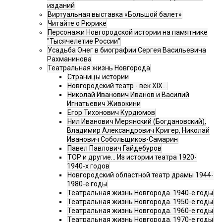
изданий
Виртуальная выставка «Большой балет»
Читайте о Рюрике
Персонажи Новгородской истории на памятнике
"Тысячелетие России"
Усадьба Онег в биографии Сергея Васильевича
Рахманинова
Театральная жизнь Новгорода
Страницы истории
Новгородский театр - век XIX…
Николай Иванович Иванов и Василий
Игнатьевич Живокини
Егор Тихонович Курдюмов
Нил Иванович Мерянский (Богдановский),
Владимир Александрович Кригер, Николай
Иванович Собольщиков-Самарин
Павел Павлович Гайдебуров
ТОР и другие… Из истории театра 1920-
1940-х годов
Новгородский областной театр драмы 1944-
1980-е годы
Театральная жизнь Новгорода. 1940-е годы
Театральная жизнь Новгорода. 1950-е годы
Театральная жизнь Новгорода. 1960-е годы
Театральная жизнь Новгорода. 1970-е годы