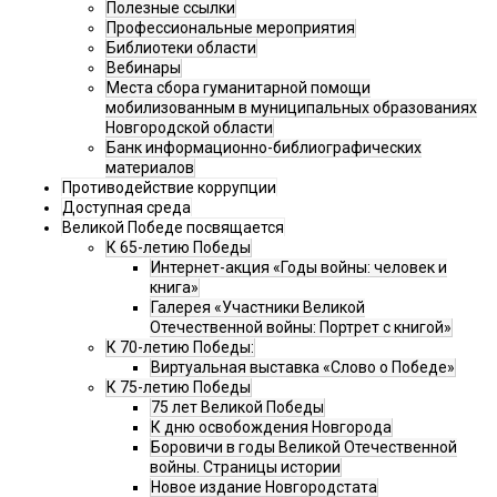
Полезные ссылки
Профессиональные мероприятия
Библиотеки области
Вебинары
Места сбора гуманитарной помощи
мобилизованным в муниципальных образованиях
Новгородской области
Банк информационно-библиографических
материалов
Противодействие коррупции
Доступная среда
Великой Победе посвящается
К 65-летию Победы
Интернет-акция «Годы войны: человек и
книга»
Галерея «Участники Великой
Отечественной войны: Портрет с книгой»
К 70-летию Победы:
Виртуальная выставка «Слово о Победе»
К 75-летию Победы
75 лет Великой Победы
К дню освобождения Новгорода
Боровичи в годы Великой Отечественной
войны. Страницы истории
Новое издание Новгородстата