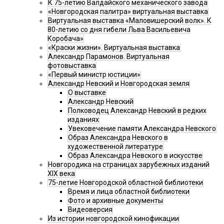
К 75-летию Валдайского механического завода
«Новгородская палитра» виртуальная выставка
Виртуальная выставка «Маловишерский волк». К
80-летию со дня гибели Льва Васильевича
Коробача»
«Краски жизни». Виртуальная выставка
Александр Парамонов. Виртуальная
фотовыставка
«Первый министр юстиции»
Александр Невский и Новгородская земля
О выставке
Александр Невский
Полководец Александр Невский в редких
изданиях
Увековечение памяти Александра Невского
Образ Александра Невского в
художественной литературе
Образ Александра Невского в искусстве
Новгородика на страницах зарубежных изданий
XIX века
75-летие Новгородской областной библиотеки
Время и лица областной библиотеки
Фото и архивные документы
Видеоверсия
Из истории новгородской кинофикации