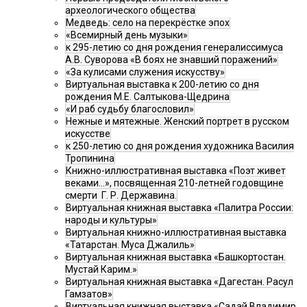
археологического общества
Медведь: село на перекрёстке эпох
«Всемирный день музыки»
к 295-летию со дня рождения генералиссимуса
А.В. Суворова «В боях не знавший поражений»
«За кулисами служения искусству»
Виртуальная выставка к 200-летию со дня
рождения М.Е. Салтыкова-Щедрина
«И раб судьбу благословил»
Нежные и мятежные. Женский портрет в русском
искусстве
к 250-летию со дня рождения художника Василия
Тропинина
Книжно-иллюстративная выставка «Поэт живет
веками…», посвященная 210-летней годовщине
смерти Г. Р. Державина.
Виртуальная книжная выставка «Палитра России:
народы и культуры»
Виртуальная книжно-иллюстративная выставка
«Татарстан. Муса Джалиль»
Виртуальная книжная выставка «Башкортостан.
Мустай Карим.»
Виртуальная книжная выставка «Дагестан. Расул
Гамзатов»
Виртуальная книжная выставка «Садай Владимир