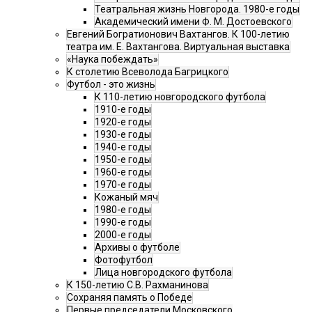
Театральная жизнь Новгорода. 1980-е годы
Академический имени Ф. М. Достоевского
Евгений Богратионович Вахтангов. К 100-летию
театра им. Е. Вахтангова. Виртуальная выставка
«Наука побеждать»
К столетию Всеволода Багрицкого
Футбол - это жизнь
К 110-летию новгородского футбола
1910-е годы
1920-е годы
1930-е годы
1940-е годы
1950-е годы
1960-е годы
1970-е годы
Кожаный мяч
1980-е годы
1990-е годы
2000-е годы
Архивы о футболе
Фотофутбол
Лица новгородского футбола
К 150-летию С.В. Рахманинова
Сохраняя память о Победе
Первые председатели Московского