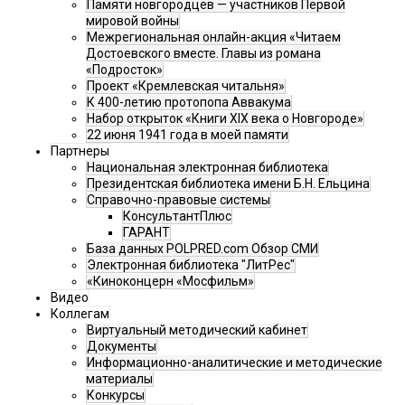
Памяти новгородцев — участников Первой
мировой войны
Межрегиональная онлайн-акция «Читаем
Достоевского вместе. Главы из романа
«Подросток»
Проект «Кремлевская читальня»
К 400-летию протопопа Аввакума
Набор открыток «Книги XIX века о Новгороде»
22 июня 1941 года в моей памяти
Партнеры
Национальная электронная библиотека
Президентская библиотека имени Б.Н. Ельцина
Справочно-правовые системы
КонсультантПлюс
ГАРАНТ
База данных POLPRED.com Обзор СМИ
Электронная библиотека "ЛитРес"
«Киноконцерн «Мосфильм»
Видео
Коллегам
Виртуальный методический кабинет
Документы
Информационно-аналитические и методические
материалы
Конкурсы