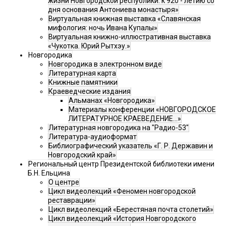
жизни Новгородской республики: к 920 - летию со
дня основания Антониева монастыря»
Виртуальная книжная выставка «Славянская
мифология: ночь Ивана Купалы»
Виртуальная книжно-иллюстративная выставка
«Чукотка. Юрий Рытхэу.»
Новгородика
Новгородика в электронном виде
Литературная карта
Книжные памятники
Краеведческие издания
Альманах «Новгородика»
Материалы конференции «НОВГОРОДСКОЕ
ЛИТЕРАТУРНОЕ КРАЕВЕДЕНИЕ...»
Литературная новгородика на "Радио-53"
Литература-аудиоформат
Библиографический указатель «Г. Р. Державин и
Новгородский край»
Региональный центр Президентской библиотеки имени
Б.Н. Ельцина
О центре
Цикл видеолекций «Феномен новгородской
реставрации»
Цикл видеолекций «Берестяная почта столетий»
Цикл видеолекций «История Новгородского