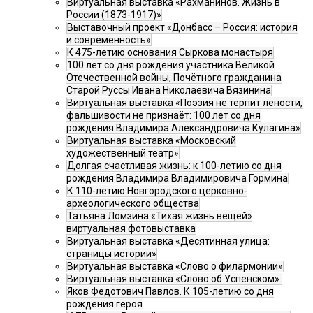
Виртуальная выставка «Рахманинов. Жизнь в
России (1873-1917)»
Выставочный проект «Донбасс – Россия: история
и современность»
К 475-летию основания Сыркова монастыря
100 лет со дня рождения участника Великой
Отечественной войны, Почётного гражданина
Старой Руссы Ивана Николаевича Вязинина
Виртуальная выставка «Поэзия не терпит лености,
фальшивости не признаёт: 100 лет со дня
рождения Владимира Александровича Кулагина»
Виртуальная выставка «Московский
художественный театр»
Долгая счастливая жизнь: к 100-летию со дня
рождения Владимира Владимировича Гормина
К 110-летию Новгородского церковно-
археологического общества
Татьяна Ломзина «Тихая жизнь вещей»
виртуальная фотовыставка
Виртуальная выставка «Десятинная улица:
страницы истории»
Виртуальная выставка «Слово о филармонии»
Виртуальная выставка «Слово об Успенском».
Яков Федотович Павлов. К 105-летию со дня
рождения героя