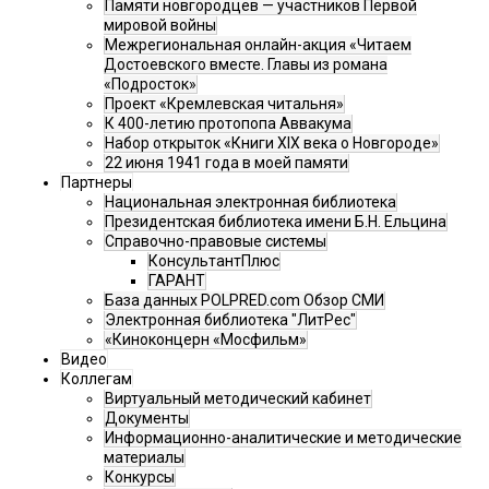
Памяти новгородцев — участников Первой
мировой войны
Межрегиональная онлайн-акция «Читаем
Достоевского вместе. Главы из романа
«Подросток»
Проект «Кремлевская читальня»
К 400-летию протопопа Аввакума
Набор открыток «Книги XIX века о Новгороде»
22 июня 1941 года в моей памяти
Партнеры
Национальная электронная библиотека
Президентская библиотека имени Б.Н. Ельцина
Справочно-правовые системы
КонсультантПлюс
ГАРАНТ
База данных POLPRED.com Обзор СМИ
Электронная библиотека "ЛитРес"
«Киноконцерн «Мосфильм»
Видео
Коллегам
Виртуальный методический кабинет
Документы
Информационно-аналитические и методические
материалы
Конкурсы