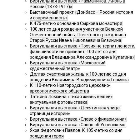
Виртуальная выставка «Рахманинов. Жизнь в
России (1873-1917)»
Выставочный проект «Донбасс – Россия: история
и современность»
К 475-летию основания Сыркова монастыря
100 лет со дня рождения участника Великой
Отечественной войны, Почётного гражданина
Старой Руссы Ивана Николаевича Вязинина
Виртуальная выставка «Поэзия не терпит лености,
фальшивости не признаёт: 100 лет со дня
рождения Владимира Александровича Кулагина»
Виртуальная выставка «Московский
художественный театр»
Долгая счастливая жизнь: к 100-летию со дня
рождения Владимира Владимировича Гормина
К 110-летию Новгородского церковно-
археологического общества
Татьяна Ломзина «Тихая жизнь вещей»
виртуальная фотовыставка
Виртуальная выставка «Десятинная улица:
страницы истории»
Виртуальная выставка «Слово о филармонии»
Виртуальная выставка «Слово об Успенском».
Яков Федотович Павлов. К 105-летию со дня
рождения героя