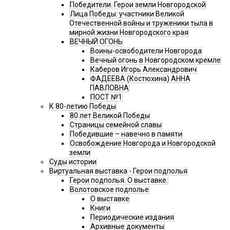
Победители. Герои земли Новгородской
Лица Победы: участники Великой
Отечественной войны и труженики тыла в
мирной жизни Новгородского края
ВЕЧНЫЙ ОГОНЬ
Воины-освободители Новгорода
Вечный огонь в Новгородском кремле
Каберов Игорь Александрович
ФАДЕЕВА (Костюхина) АННА
ПАВЛОВНА
ПОСТ №1
К 80-летию Победы
80 лет Великой Победы
Страницы семейной славы
Победившие – навечно в памяти
Освобождение Новгорода и Новгородской
земли
Суды истории
Виртуальная выставка - Герои подполья
Герои подполья. О выставке.
Волотовское подполье
О выставке
Книги
Периодические издания
Архивные документы