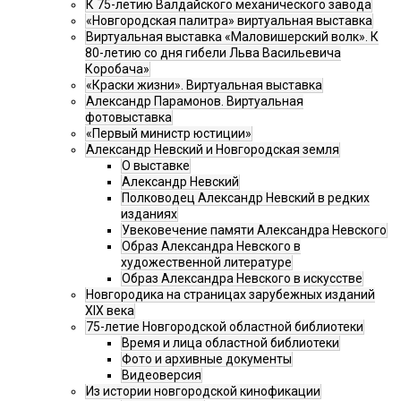
К 75-летию Валдайского механического завода
«Новгородская палитра» виртуальная выставка
Виртуальная выставка «Маловишерский волк». К
80-летию со дня гибели Льва Васильевича
Коробача»
«Краски жизни». Виртуальная выставка
Александр Парамонов. Виртуальная
фотовыставка
«Первый министр юстиции»
Александр Невский и Новгородская земля
О выставке
Александр Невский
Полководец Александр Невский в редких
изданиях
Увековечение памяти Александра Невского
Образ Александра Невского в
художественной литературе
Образ Александра Невского в искусстве
Новгородика на страницах зарубежных изданий
XIX века
75-летие Новгородской областной библиотеки
Время и лица областной библиотеки
Фото и архивные документы
Видеоверсия
Из истории новгородской кинофикации