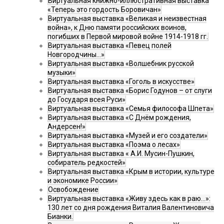
Виртуальная книжно-иллюстративная выставка
«Теперь это гордость Боровичан»
Виртуальная выставка «Великая и неизвестная
война», к Дню памяти российских воинов,
погибших в Первой мировой войне 1914-1918 гг.
Виртуальная выставка «Певец полей
Новгородчины…»
Виртуальная выставка «Волшебник русской
музыки»
Виртуальная выставка «Гоголь в искусстве»
Виртуальная выставка «Борис Годунов – от слуги
до Государя всея Руси»
Виртуальная выставка «Семья философа Шпета»
Виртуальная выставка «С Днём рождения,
Андерсен!»
Виртуальная выставка «Музей и его создатели»
Виртуальная выставка «Поэма о лесах»
Виртуальная выставка « А.И. Мусин-Пушкин,
собиратель редкостей»
Виртуальная выставка «Крым в истории, культуре
и экономике России»
Освобождение
Виртуальная выставка «Живу здесь как в раю…»:
130 лет со дня рождения Виталия Валентиновича
Бианки.