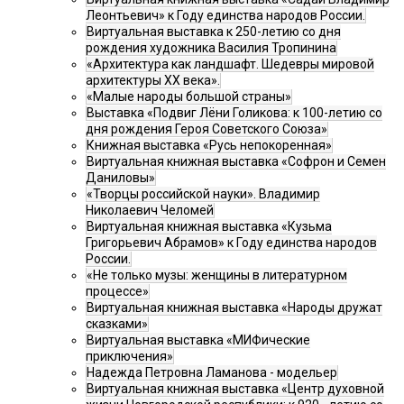
Леонтьевич» к Году единства народов России.
Виртуальная выставка к 250-летию со дня
рождения художника Василия Тропинина
«Архитектура как ландшафт. Шедевры мировой
архитектуры XX века».
«Малые народы большой страны»
Выставка «Подвиг Лёни Голикова: к 100-летию со
дня рождения Героя Советского Союза»
Книжная выставка «Русь непокоренная»
Виртуальная книжная выставка «Софрон и Семен
Даниловы»
«Творцы российской науки». Владимир
Николаевич Челомей
Виртуальная книжная выставка «Кузьма
Григорьевич Абрамов» к Году единства народов
России.
«Не только музы: женщины в литературном
процессе»
Виртуальная книжная выставка «Народы дружат
сказками»
Виртуальная выставка «МИФические
приключения»
Надежда Петровна Ламанова - модельер
Виртуальная книжная выставка «Центр духовной