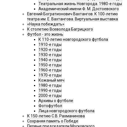
Театральная жизнь Новгорода. 1980-е годы
Академический имени Ф. М. Достоевского
Евгений Богратионович Вахтангов. К 100-летию
театра им. Е. Вахтангова. Виртуальная выставка
«Наука побеждать»
К столетию Всеволода Багрицкого
Футбол - это жизнь
К 110-летию новгородского футбола
1910-е годы
1920-е годы
1930-е годы
1940-е годы
1950-е годы
1960-е годы
1970-е годы
Кожаный мяч
1980-е годы
1990-е годы
2000-е годы
Архивы о футболе
Фотофутбол
Лица новгородского футбола
К 150-летию С.В. Рахманинова
Сохраняя память о Победе
Первые председатели Московского