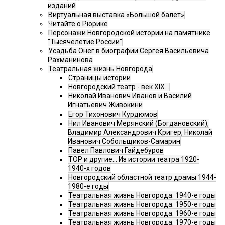
изданий
Виртуальная выставка «Большой балет»
Читайте о Рюрике
Персонажи Новгородской истории на памятнике
"Тысячелетие России"
Усадьба Онег в биографии Сергея Васильевича
Рахманинова
Театральная жизнь Новгорода
Страницы истории
Новгородский театр - век XIX…
Николай Иванович Иванов и Василий
Игнатьевич Живокини
Егор Тихонович Курдюмов
Нил Иванович Мерянский (Богдановский),
Владимир Александрович Кригер, Николай
Иванович Собольщиков-Самарин
Павел Павлович Гайдебуров
ТОР и другие… Из истории театра 1920-
1940-х годов
Новгородский областной театр драмы 1944-
1980-е годы
Театральная жизнь Новгорода. 1940-е годы
Театральная жизнь Новгорода. 1950-е годы
Театральная жизнь Новгорода. 1960-е годы
Театральная жизнь Новгорода. 1970-е годы