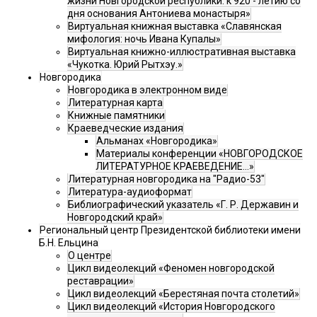
жизни Новгородской республики: к 920 - летию со
дня основания Антониева монастыря»
Виртуальная книжная выставка «Славянская
мифология: ночь Ивана Купалы»
Виртуальная книжно-иллюстративная выставка
«Чукотка. Юрий Рытхэу.»
Новгородика
Новгородика в электронном виде
Литературная карта
Книжные памятники
Краеведческие издания
Альманах «Новгородика»
Материалы конференции «НОВГОРОДСКОЕ
ЛИТЕРАТУРНОЕ КРАЕВЕДЕНИЕ...»
Литературная новгородика на "Радио-53"
Литература-аудиоформат
Библиографический указатель «Г. Р. Державин и
Новгородский край»
Региональный центр Президентской библиотеки имени
Б.Н. Ельцина
О центре
Цикл видеолекций «Феномен новгородской
реставрации»
Цикл видеолекций «Берестяная почта столетий»
Цикл видеолекций «История Новгородского