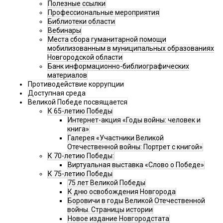
Полезные ссылки
Профессиональные мероприятия
Библиотеки области
Вебинары
Места сбора гуманитарной помощи
мобилизованным в муниципальных образованиях
Новгородской области
Банк информационно-библиографических
материалов
Противодействие коррупции
Доступная среда
Великой Победе посвящается
К 65-летию Победы
Интернет-акция «Годы войны: человек и
книга»
Галерея «Участники Великой
Отечественной войны: Портрет с книгой»
К 70-летию Победы:
Виртуальная выставка «Слово о Победе»
К 75-летию Победы
75 лет Великой Победы
К дню освобождения Новгорода
Боровичи в годы Великой Отечественной
войны. Страницы истории
Новое издание Новгородстата