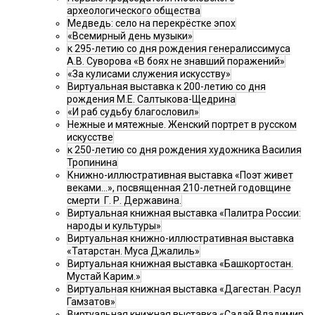
археологического общества
Медведь: село на перекрёстке эпох
«Всемирный день музыки»
к 295-летию со дня рождения генералиссимуса
А.В. Суворова «В боях не знавший поражений»
«За кулисами служения искусству»
Виртуальная выставка к 200-летию со дня
рождения М.Е. Салтыкова-Щедрина
«И раб судьбу благословил»
Нежные и мятежные. Женский портрет в русском
искусстве
к 250-летию со дня рождения художника Василия
Тропинина
Книжно-иллюстративная выставка «Поэт живет
веками…», посвященная 210-летней годовщине
смерти Г. Р. Державина.
Виртуальная книжная выставка «Палитра России:
народы и культуры»
Виртуальная книжно-иллюстративная выставка
«Татарстан. Муса Джалиль»
Виртуальная книжная выставка «Башкортостан.
Мустай Карим.»
Виртуальная книжная выставка «Дагестан. Расул
Гамзатов»
Виртуальная книжная выставка «Садай Владимир