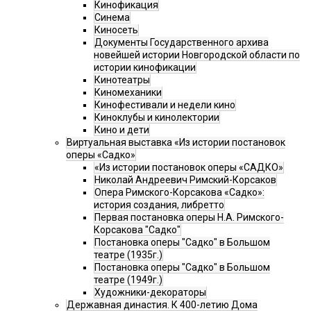
Кинофикация
Синема
Киносеть
Документы Государственного архива
новейшей истории Новгородской области по
истории кинофикации
Кинотеатры
Киномеханики
Кинофестивали и недели кино
Киноклубы и кинолектории
Кино и дети
Виртуальная выставка «Из истории постановок
оперы «Садко»
«Из истории постановок оперы «САДКО»
Николай Андреевич Римский-Корсаков
Опера Римского-Корсакова «Садко»:
история создания, либретто
Первая постановка оперы Н.А. Римского-
Корсакова "Садко"
Постановка оперы "Садко" в Большом
театре (1935г.)
Постановка оперы "Садко" в Большом
театре (1949г.)
Художники-декораторы
Державная династия. К 400-летию Дома