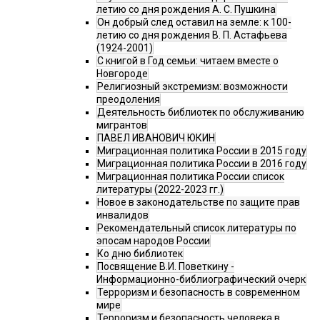
летию со дня рождения А. С. Пушкина
Он добрый след оставил на земле: к 100-
летию со дня рождения В. П. Астафьева
(1924-2001)
С книгой в Год семьи: читаем вместе о
Новгороде
Религиозный экстремизм: возможности
преодоления
Деятельность библиотек по обслуживанию
мигрантов
ПАВЕЛ ИВАНОВИЧ ЮКИН
Миграционная политика России в 2015 году
Миграционная политика России в 2016 году
Миграционная политика России список
литературы (2022-2023 гг.)
Новое в законодательстве по защите прав
инвалидов
Рекомендательный список литературы по
эпосам народов России
Ко дню библиотек
Посвящение В.И. Поветкину -
Информационно-библиографический очерк
Терроризм и безопасность в современном
мире
Терроризм и безопасность человека в